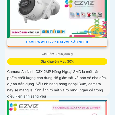
CAMERA WIFI EZVIZ C3X 2MP SẮC NÉT ❇
Giá Bán: 3,590,000 ₫
Giá Khuyến Mại: 30%
Camera An Ninh C3X 2MP Hồng Ngoại SMD là một sản
phẩm chất lượng cao dùng để giám sát và bảo vệ nhà cửa,
dự án dân dụng. Với tính năng hồng ngoại 30m, camera
này sẽ mang lại hình ảnh rõ nét và rõ ràng, ngay cả trong
điều kiện ánh sáng yếu