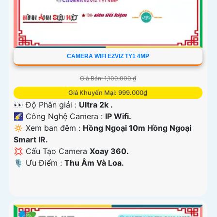
CAMERA WIFI EZVIZ TY1 4MP
Giá Bán: 1,100,000 ₫
Giá Khuyến Mại: 999.000₫
👀 Độ Phân giải :
Ultra 2k .
🌠 Công Nghệ Camera :
IP Wifi.
🔅 Xem ban đêm :
Hồng Ngoại 10m Hồng Ngoại
Smart IR.
💢 Cấu Tạo Camera
Xoay 360.
️🎙 Ưu Điểm :
Thu Âm Và Loa.