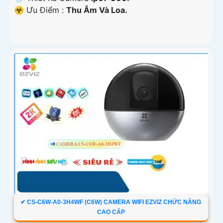
️☣️ Ưu Điểm :
Thu Âm Và Loa.
✔ CS-C6W-A0-3H4WF (C6W) CAMERA WIFI EZVIZ CHỨC NĂNG
CAO CẤP