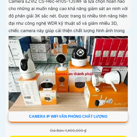
Camera EZVIZ CS-H6c-R105-1J5WF là lựa chọn hoàn hảo
cho những ai muốn nâng cao khả năng giám sát an ninh với
độ phân giải 3K sắc nét. Được trang bị nhiều tính năng hiện
đại như công nghệ WDR kỹ thuật số và giảm nhiễu 3D,
chiếc camera này giúp cải thiện chất lượng hình ảnh trong
mọi điều kiện ánh sáng
CAMERA IP WIFI VĂN PHÒNG CHẤT LƯỢNG
Giá Bán: 1,400,000 ₫