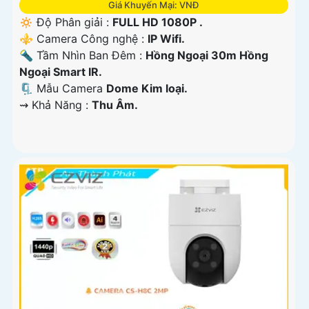
Giá Khuyến Mại: VNĐ
🔅 Độ Phân giải :
FULL HD 1080P .
⚜️ Camera Công nghệ :
IP Wifi.
🔦 Tầm Nhìn Ban Đêm :
Hồng Ngoại 30m Hồng
Ngoại Smart IR.
🗜️ Mẫu Camera
Dome Kim loại.
️⇝ Khả Năng :
Thu Âm.