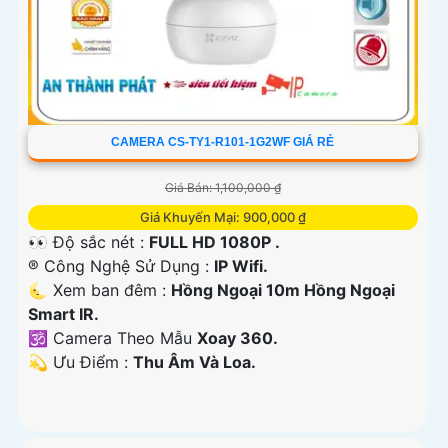
CAMERA CS-TY1-R101-1G2WF GIÁ RẺ
Giá Bán: 1,100,000 ₫
Giá Khuyến Mại: 900,000 ₫
👀 Độ sắc nét :
FULL HD 1080P .
®️ Công Nghệ Sử Dụng :
IP Wifi.
🌜 Xem ban đêm :
Hồng Ngoại 10m Hồng Ngoại
Smart IR.
🕉️ Camera Theo Mẫu
Xoay 360.
️💫 Ưu Điểm :
Thu Âm Và Loa.