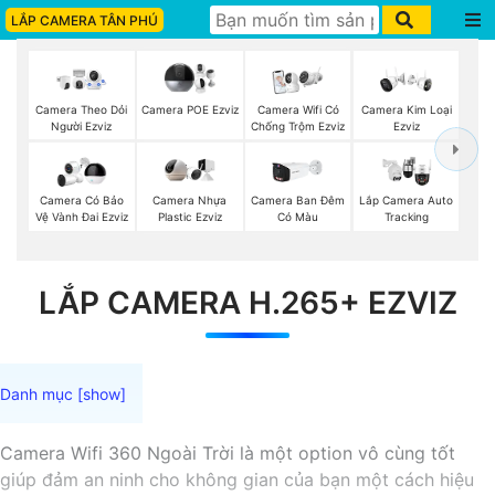
LẮP CAMERA TÂN PHÚ
Camera Theo Dỏi
Camera POE Ezviz
Camera Wifi Có
Camera Kim Loại
Người Ezviz
Chống Trộm Ezviz
Ezviz
Camera Có Bảo
Camera Nhựa
Camera Ban Đêm
Lắp Camera Auto
Vệ Vành Đai Ezviz
Plastic Ezviz
Có Màu
Tracking
LẮP CAMERA H.265+ EZVIZ
Camera Wifi 360 Ngoài Trời là một option vô cùng tốt
giúp đảm an ninh cho không gian của bạn một cách hiệu