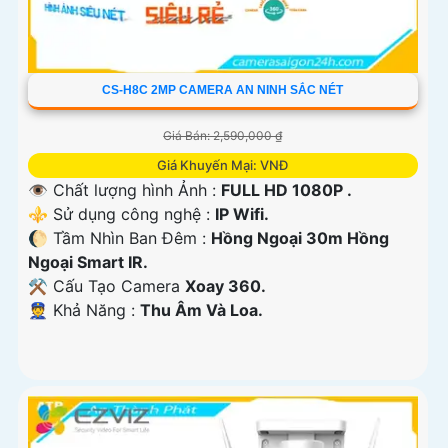
CS-H8C 2MP CAMERA AN NINH SẮC NÉT
Giá Bán: 2,590,000 ₫
Giá Khuyến Mại: VNĐ
👁 Chất lượng hình Ảnh :
FULL HD 1080P .
⚜️ Sử dụng công nghệ :
IP Wifi.
🌔 Tầm Nhìn Ban Đêm :
Hồng Ngoại 30m Hồng
Ngoại Smart IR.
⚒ Cấu Tạo Camera
Xoay 360.
️👮 Khả Năng :
Thu Âm Và Loa.