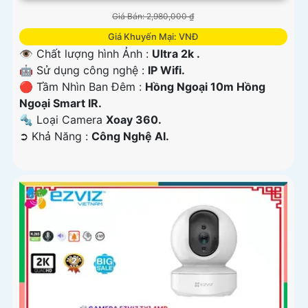
Giá Bán: 2,980,000 ₫
Giá Khuyến Mại: VNĐ
👁 Chất lượng hình Ảnh :
Ultra 2k .
🤖️ Sử dụng công nghệ :
IP Wifi.
🔴 Tầm Nhìn Ban Đêm :
Hồng Ngoại 10m Hồng
Ngoại Smart IR.
🔩 Loại Camera
Xoay 360.
️➲ Khả Năng :
Công Nghệ AI.