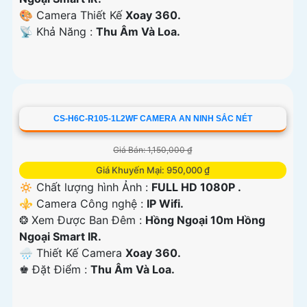
🎨 Camera Thiết Kế
Xoay 360.
️📡 Khả Năng :
Thu Âm Và Loa.
CS-H6C-R105-1L2WF CAMERA AN NINH SẮC NÉT
Giá Bán: 1,150,000 ₫
Giá Khuyến Mại: 950,000 ₫
🔅 Chất lượng hình Ảnh :
FULL HD 1080P .
⚜️ Camera Công nghệ :
IP Wifi.
❂ Xem Được Ban Đêm :
Hồng Ngoại 10m Hồng
Ngoại Smart IR.
🌧️ Thiết Kế Camera
Xoay 360.
️♚ Đặt Điểm :
Thu Âm Và Loa.