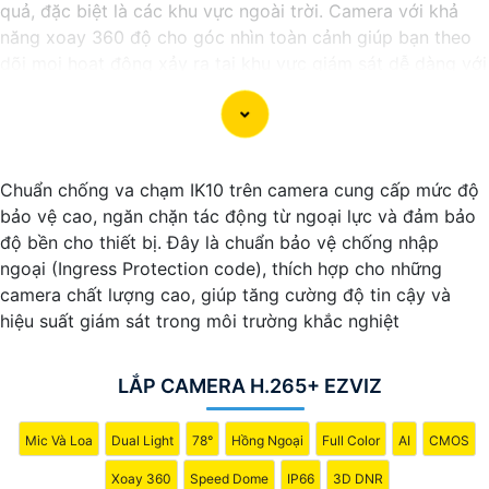
quả, đặc biệt là các khu vực ngoài trời. Camera với khả
năng xoay 360 độ cho góc nhìn toàn cảnh giúp bạn theo
dõi mọi hoạt động xảy ra tại khu vực giám sát dễ dàng với
các chi tiết trong khung hình sẽ được thể hiện rõ ràng.
Camera được thiết kế chắc chắn, chống nước và chống
bụi giúp camera hoạt động ổn định trong mọi điều kiện
Chuẩn chống va chạm IK10 trên camera cung cấp mức độ
thời tiết. ️Với camera wifi 360 ngoài trời, bạn có thể yên
bảo vệ cao, ngăn chặn tác động từ ngoại lực và đảm bảo
tâm mà không cần lo lắng về việc bị xâm nhập hoặc mất
độ bền cho thiết bị. Đây là chuẩn bảo vệ chống nhập
trội tài sản.
ngoại (Ingress Protection code), thích hợp cho những
camera chất lượng cao, giúp tăng cường độ tin cậy và
hiệu suất giám sát trong môi trường khắc nghiệt
LẮP CAMERA H.265+ EZVIZ
Mic Và Loa
Dual Light
78°
Hồng Ngoại
Full Color
AI
CMOS
Xoay 360
Speed Dome
IP66
3D DNR