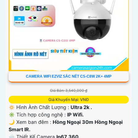
CAMERA WIFI EZVIZ SẮC NÉT CS-C8W 2K+ 4MP
Giá Bán: 3,540,000 ₫
Giá Khuyến Mại: VNĐ
🔅 Hình Ành Chất Lượng :
Ultra 2k .
✳️ Tích hợp công nghệ :
IP Wifi.
🌙 Xem ban đêm :
Hồng Ngoại 30m Hồng Ngoại
Smart IR.
🌧️ Thiết Kế Camera
Ip67 360.