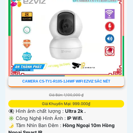
CAMERA CS-TY1-R105-1J4WF WIFI EZVIZ SẮC NÉT
Giá Bán: 1,100,000 ₫
Giá Khuyến Mại: 999.000₫
👁️‍🗨 Hình ảnh chất lượng :
Ultra 2k .
✳️ Công Nghệ Hình Ảnh :
IP Wifi.
🌛 Tầm Nhìn Ban Đêm :
Hồng Ngoại 10m Hồng
Ngoại Smart IR.