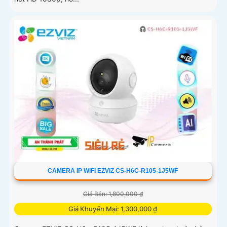
CAMERA IP WIFI EZVIZ CS-H6C-R105-1J5WF
Giá Bán: 1,800,000 ₫
Giá Khuyến Mại: 1,300,000 ₫