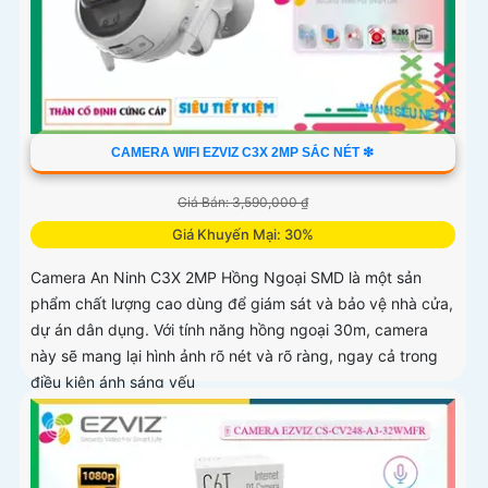
CAMERA WIFI EZVIZ C3X 2MP SẮC NÉT ❇
Giá Bán: 3,590,000 ₫
Giá Khuyến Mại: 30%
Camera An Ninh C3X 2MP Hồng Ngoại SMD là một sản
phẩm chất lượng cao dùng để giám sát và bảo vệ nhà cửa,
dự án dân dụng. Với tính năng hồng ngoại 30m, camera
này sẽ mang lại hình ảnh rõ nét và rõ ràng, ngay cả trong
điều kiện ánh sáng yếu