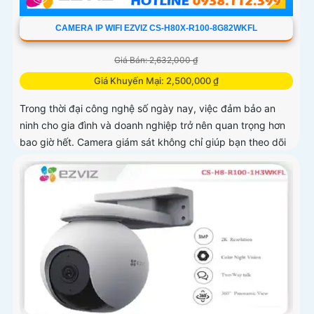
CAMERA IP WIFI EZVIZ CS-H80X-R100-8G82WKFL
Giá Bán: 2,632,000 ₫
Giá Khuyến Mại: 2,500,000 ₫
Trong thời đại công nghệ số ngày nay, việc đảm bảo an
ninh cho gia đình và doanh nghiệp trở nên quan trọng hơn
bao giờ hết. Camera giám sát không chỉ giúp bạn theo dõi
mọi hoạt động xung quanh mà còn mang lại sự an tâm cho
bạn và những người thân yêu