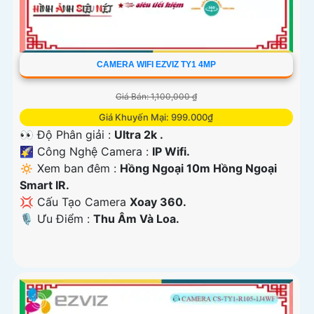
CAMERA WIFI EZVIZ TY1 4MP
Giá Bán: 1,100,000 ₫
Giá Khuyến Mại: 999.000₫
👀 Độ Phân giải :
Ultra 2k .
🌠 Công Nghệ Camera :
IP Wifi.
🔅 Xem ban đêm :
Hồng Ngoại 10m Hồng Ngoại
Smart IR.
💢 Cấu Tạo Camera
Xoay 360.
️🎙 Ưu Điểm :
Thu Âm Và Loa.