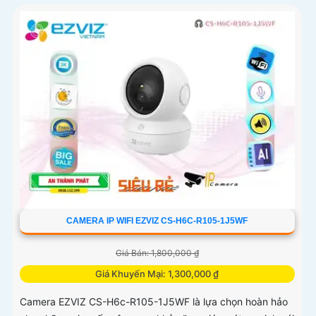
CAMERA IP WIFI EZVIZ CS-H6C-R105-1J5WF
Giá Bán: 1,800,000 ₫
Giá Khuyến Mại: 1,300,000 ₫
Camera EZVIZ CS-H6c-R105-1J5WF là lựa chọn hoàn hảo