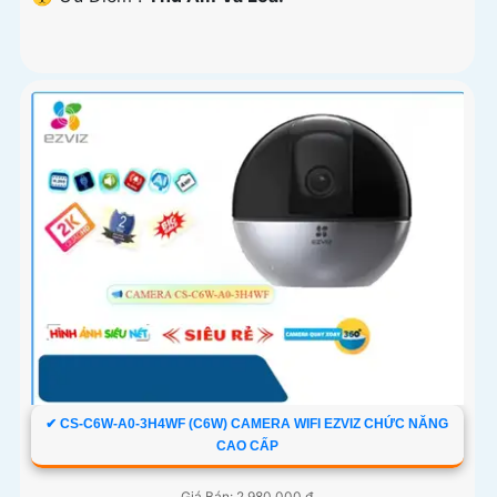
✔ CS-C6W-A0-3H4WF (C6W) CAMERA WIFI EZVIZ CHỨC NĂNG
CAO CẤP
Giá Bán: 2,980,000 ₫