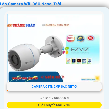
Lắp Camera Wifi 360 Ngoài Trời
'
CAMERA C3TN 2MP SẮC NÉT ❂
Giá Bán: 2,095,000 ₫
Giá Khuyến Mại: VNĐ