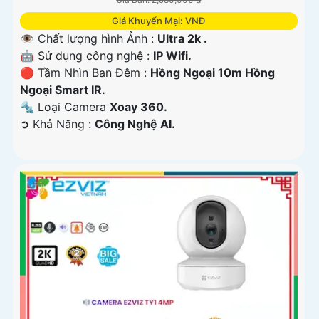
Giá Khuyến Mại: VNĐ
👁 Chất lượng hình Ảnh :
Ultra 2k .
🤖️ Sử dụng công nghệ :
IP Wifi.
🔴 Tầm Nhìn Ban Đêm :
Hồng Ngoại 10m Hồng
Ngoại Smart IR.
🔩 Loại Camera
Xoay 360.
️➲ Khả Năng :
Công Nghệ AI.