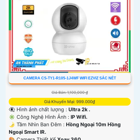
CAMERA CS-TY1-R105-1J4WF WIFI EZVIZ SẮC NÉT
Giá Bán: 1,100,000 ₫
Giá Khuyến Mại: 999.000₫
👁️‍🗨 Hình ảnh chất lượng :
Ultra 2k .
✳️ Công Nghệ Hình Ảnh :
IP Wifi.
🌛 Tầm Nhìn Ban Đêm :
Hồng Ngoại 10m Hồng
Ngoại Smart IR.
🎨 Camera Thiết Kế
Xoay 360.