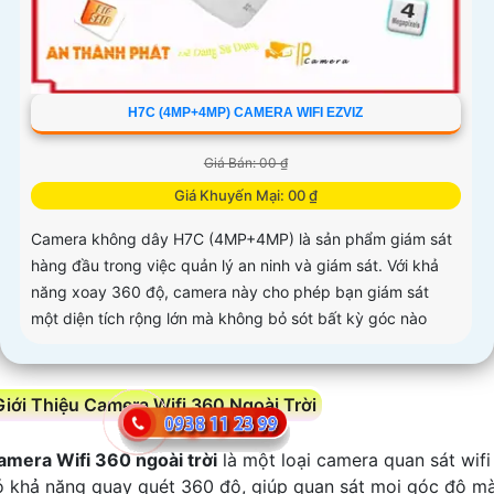
H7C (4MP+4MP) CAMERA WIFI EZVIZ
Giá Bán: 00 ₫
Giá Khuyến Mại: 00 ₫
Camera không dây H7C (4MP+4MP) là sản phẩm giám sát
hàng đầu trong việc quản lý an ninh và giám sát. Với khả
năng xoay 360 độ, camera này cho phép bạn giám sát
một diện tích rộng lớn mà không bỏ sót bất kỳ góc nào
Giới Thiệu Camera Wifi 360 Ngoài Trời
amera Wifi 360 ngoài trời
là một loại camera quan sát wifi
ó khả năng quay quét 360 độ, giúp quan sát mọi góc độ m