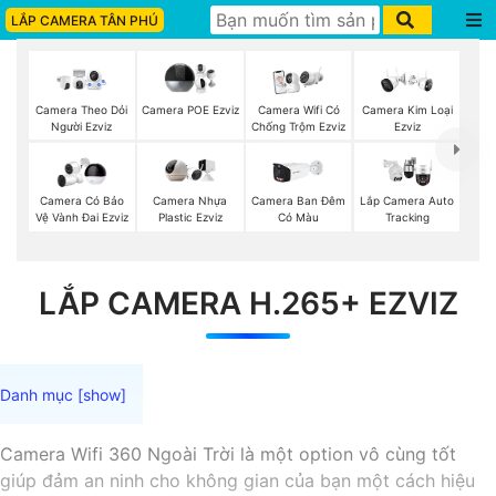
LẮP CAMERA TÂN PHÚ
Camera Theo Dỏi
Camera POE Ezviz
Camera Wifi Có
Camera Kim Loại
Người Ezviz
Chống Trộm Ezviz
Ezviz
Camera Có Bảo
Camera Nhựa
Camera Ban Đêm
Lắp Camera Auto
Vệ Vành Đai Ezviz
Plastic Ezviz
Có Màu
Tracking
LẮP CAMERA H.265+ EZVIZ
Camera Wifi 360 Ngoài Trời là một option vô cùng tốt
giúp đảm an ninh cho không gian của bạn một cách hiệu