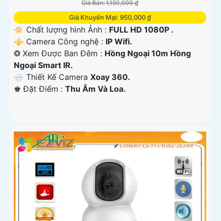
Giá Bán: 1,150,000 ₫
Giá Khuyến Mại: 950,000 ₫
🔅 Chất lượng hình Ảnh :
FULL HD 1080P .
⚜️ Camera Công nghệ :
IP Wifi.
❂ Xem Được Ban Đêm :
Hồng Ngoại 10m Hồng
Ngoại Smart IR.
🌧️ Thiết Kế Camera
Xoay 360.
️♚ Đặt Điểm :
Thu Âm Và Loa.