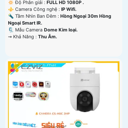
🔅 Độ Phân giải :
FULL HD 1080P .
⚜️ Camera Công nghệ :
IP Wifi.
🔦 Tầm Nhìn Ban Đêm :
Hồng Ngoại 30m Hồng
Ngoại Smart IR.
🗜️ Mẫu Camera
Dome Kim loại.
️⇝ Khả Năng :
Thu Âm.