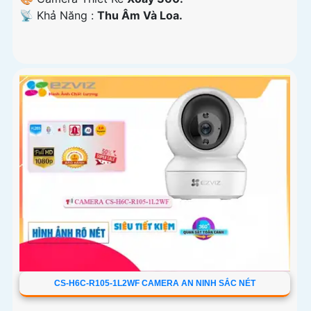
️📡 Khả Năng :
Thu Âm Và Loa.
CS-H6C-R105-1L2WF CAMERA AN NINH SẮC NÉT