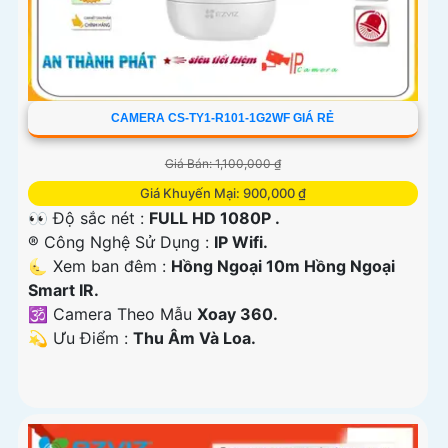
CAMERA CS-TY1-R101-1G2WF GIÁ RẺ
Giá Bán: 1,100,000 ₫
Giá Khuyến Mại: 900,000 ₫
👀 Độ sắc nét :
FULL HD 1080P .
®️ Công Nghệ Sử Dụng :
IP Wifi.
🌜 Xem ban đêm :
Hồng Ngoại 10m Hồng Ngoại
Smart IR.
🕉️ Camera Theo Mẫu
Xoay 360.
️💫 Ưu Điểm :
Thu Âm Và Loa.