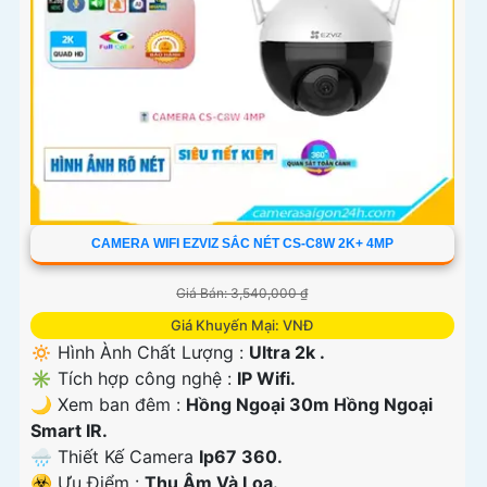
CAMERA WIFI EZVIZ SẮC NÉT CS-C8W 2K+ 4MP
Giá Bán: 3,540,000 ₫
Giá Khuyến Mại: VNĐ
🔅 Hình Ành Chất Lượng :
Ultra 2k .
✳️ Tích hợp công nghệ :
IP Wifi.
🌙 Xem ban đêm :
Hồng Ngoại 30m Hồng Ngoại
Smart IR.
🌧️ Thiết Kế Camera
Ip67 360.
️☣️ Ưu Điểm :
Thu Âm Và Loa.