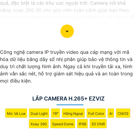
quả, đặc biệt là các khu vực ngoài trời. Camera với khả
năng xoay 360 độ cho góc nhìn toàn cảnh giúp bạn theo
dõi mọi hoạt động xảy ra tại khu vực giám sát dễ dàng với
các chi tiết trong khung hình sẽ được thể hiện rõ ràng.
Camera được thiết kế chắc chắn, chống nước và chống
bụi giúp camera hoạt động ổn định trong mọi điều kiện
Công nghệ camera IP truyền video qua cáp mạng với mã
thời tiết. ️Với camera wifi 360 ngoài trời, bạn có thể yên
hóa dữ liệu bằng dãy số nhị phân giúp bảo vệ thông tin và
tâm mà không cần lo lắng về việc bị xâm nhập hoặc mất
duy trì chất lượng hình ảnh. Ngay cả khi truyền tải xa, hình
trội tài sản.
ảnh vẫn sắc nét, hỗ trợ giám sát hiệu quả và an toàn trong
mọi điều kiện.
LẮP CAMERA H.265+ EZVIZ
Mic Và Loa
Dual Light
78°
Hồng Ngoại
Full Color
AI
CMOS
Xoay 360
Speed Dome
IP66
3D DNR