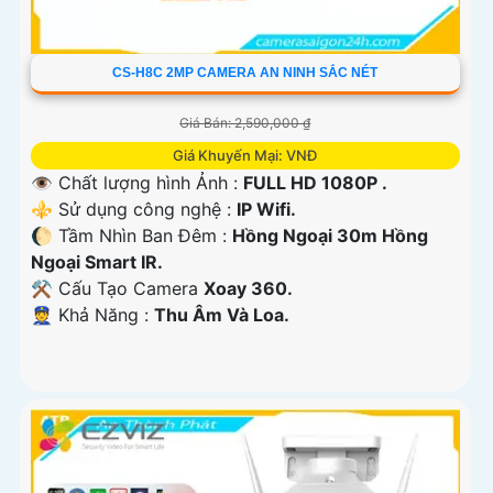
CS-H8C 2MP CAMERA AN NINH SẮC NÉT
Giá Bán: 2,590,000 ₫
Giá Khuyến Mại: VNĐ
👁 Chất lượng hình Ảnh :
FULL HD 1080P .
⚜️ Sử dụng công nghệ :
IP Wifi.
🌔 Tầm Nhìn Ban Đêm :
Hồng Ngoại 30m Hồng
Ngoại Smart IR.
⚒ Cấu Tạo Camera
Xoay 360.
️👮 Khả Năng :
Thu Âm Và Loa.