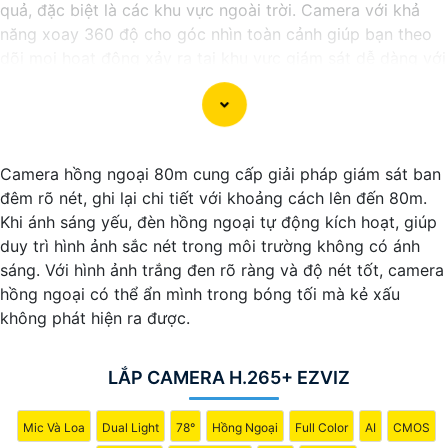
quả, đặc biệt là các khu vực ngoài trời. Camera với khả
năng xoay 360 độ cho góc nhìn toàn cảnh giúp bạn theo
dõi mọi hoạt động xảy ra tại khu vực giám sát dễ dàng với
các chi tiết trong khung hình sẽ được thể hiện rõ ràng.
Camera được thiết kế chắc chắn, chống nước và chống
bụi giúp camera hoạt động ổn định trong mọi điều kiện
Camera hồng ngoại 80m cung cấp giải pháp giám sát ban
thời tiết. ️Với camera wifi 360 ngoài trời, bạn có thể yên
đêm rõ nét, ghi lại chi tiết với khoảng cách lên đến 80m.
tâm mà không cần lo lắng về việc bị xâm nhập hoặc mất
Khi ánh sáng yếu, đèn hồng ngoại tự động kích hoạt, giúp
trội tài sản.
duy trì hình ảnh sắc nét trong môi trường không có ánh
sáng. Với hình ảnh trắng đen rõ ràng và độ nét tốt, camera
hồng ngoại có thể ẩn mình trong bóng tối mà kẻ xấu
không phát hiện ra được.
LẮP CAMERA H.265+ EZVIZ
Mic Và Loa
Dual Light
78°
Hồng Ngoại
Full Color
AI
CMOS