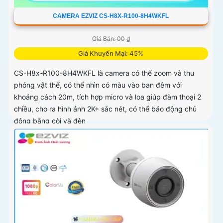
CAMERA EZVIZ CS-H8X-R100-8H4WKFL
Giá Bán: 00 ₫
Giá Khuyến Mại: 45%
CS-H8x-R100-8H4WKFL là camera có thể zoom và thu
phóng vật thể, có thể nhìn có màu vào ban đêm với
khoảng cách 20m, tích hợp micro và loa giúp đàm thoại 2
chiều, cho ra hình ảnh 2K+ sắc nét, có thể báo động chủ
động bằng còi và đèn