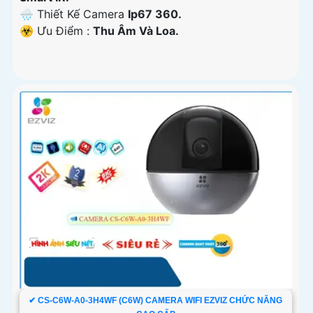
🌧️ Thiết Kế Camera
Ip67 360.
️☣️ Ưu Điểm :
Thu Âm Và Loa.
✔ CS-C6W-A0-3H4WF (C6W) CAMERA WIFI EZVIZ CHỨC NĂNG