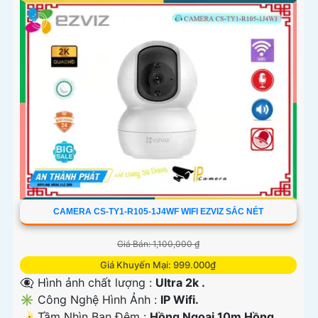
CAMERA CS-TY1-R105-1J4WF WIFI EZVIZ SẮC NÉT
Giá Bán: 1,100,000 ₫
Giá Khuyến Mại: 999.000₫
👁️‍🗨 Hình ảnh chất lượng :
Ultra 2k .
✳️ Công Nghệ Hình Ảnh :
IP Wifi.
🌛 Tầm Nhìn Ban Đêm :
Hồng Ngoại 10m Hồng