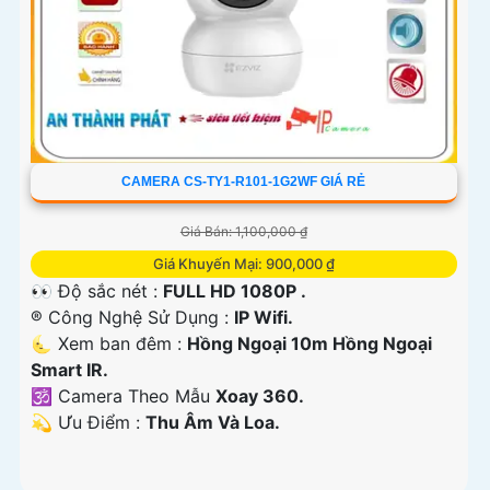
CAMERA CS-TY1-R101-1G2WF GIÁ RẺ
Giá Bán: 1,100,000 ₫
Giá Khuyến Mại: 900,000 ₫
👀 Độ sắc nét :
FULL HD 1080P .
®️ Công Nghệ Sử Dụng :
IP Wifi.
🌜 Xem ban đêm :
Hồng Ngoại 10m Hồng Ngoại
Smart IR.
🕉️ Camera Theo Mẫu
Xoay 360.
️💫 Ưu Điểm :
Thu Âm Và Loa.