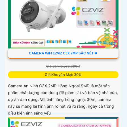
CAMERA WIFI EZVIZ C3X 2MP SẮC NÉT ❇
Giá Bán: 3,590,000 ₫
Giá Khuyến Mại: 30%
Camera An Ninh C3X 2MP Hồng Ngoại SMD là một sản
phẩm chất lượng cao dùng để giám sát và bảo vệ nhà cửa,
dự án dân dụng. Với tính năng hồng ngoại 30m, camera
này sẽ mang lại hình ảnh rõ nét và rõ ràng, ngay cả trong
điều kiện ánh sáng yếu