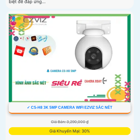
biệt để đáp ứng...
✓ CS-H8 3K 5MP CAMERA WIFI EZVIZ SẮC NÉT
Giá Bán: 3,290,000 ₫
Giá Khuyến Mại: 30%