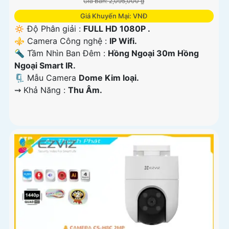
Giá Bán: 2,095,000 ₫
Giá Khuyến Mại: VNĐ
🔅 Độ Phân giải :
FULL HD 1080P .
⚜️ Camera Công nghệ :
IP Wifi.
🔦 Tầm Nhìn Ban Đêm :
Hồng Ngoại 30m Hồng
Ngoại Smart IR.
🗜️ Mẫu Camera
Dome Kim loại.
️⇝ Khả Năng :
Thu Âm.