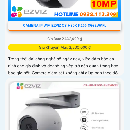
CAMERA IP WIFI EZVIZ CS-H80X-R100-8G82WKFL
Giá Bán: 2,632,000 ₫
Giá Khuyến Mại: 2,500,000 ₫
Trong thời đại công nghệ số ngày nay, việc đảm bảo an
ninh cho gia đình và doanh nghiệp trở nên quan trọng hơn
bao giờ hết. Camera giám sát không chỉ giúp bạn theo dõi
mọi hoạt động xung quanh mà còn mang lại sự an tâm cho
bạn và những người thân yêu