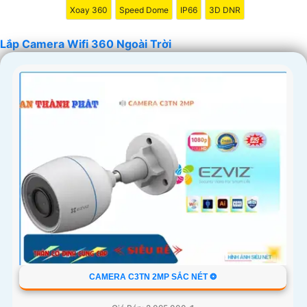
Xoay 360
Speed Dome
IP66
3D DNR
Lắp Camera Wifi 360 Ngoài Trời
'
CAMERA C3TN 2MP SẮC NÉT ❂