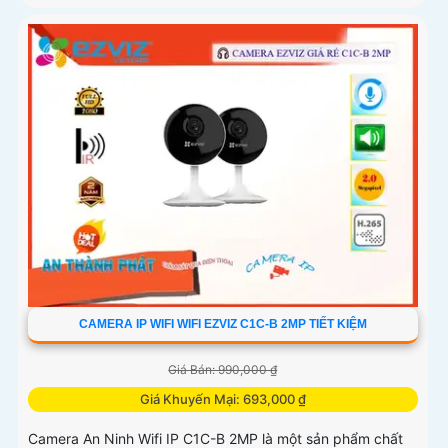
CAMERA IP WIFI WIFI EZVIZ C1C-B 2MP TIẾT KIỆM
Giá Bán: 990,000 ₫
Giá Khuyến Mại: 693,000 ₫
Camera An Ninh Wifi IP C1C-B 2MP là một sản phẩm chất