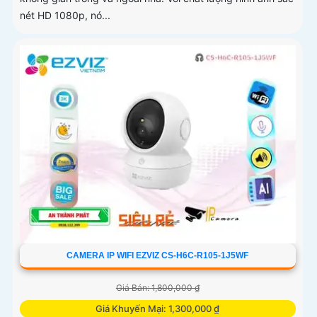
nét HD 1080p, nó...
CAMERA IP WIFI EZVIZ CS-H6C-R105-1J5WF
Giá Bán: 1,800,000 ₫
Giá Khuyến Mại: 1,300,000 ₫