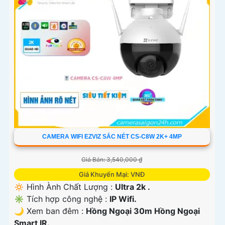
CAMERA WIFI EZVIZ SẮC NÉT CS-C8W 2K+ 4MP
Giá Bán: 3,540,000 ₫
Giá Khuyến Mại: VNĐ
🔅 Hình Ành Chất Lượng :
Ultra 2k .
✳️ Tích hợp công nghệ :
IP Wifi.
🌙 Xem ban đêm :
Hồng Ngoại 30m Hồng Ngoại
Smart IR.