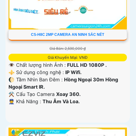
CS-H8C 2MP CAMERA AN NINH SẮC NÉT
Giá Bán: 2,590,000 ₫
Giá Khuyến Mại: VNĐ
👁 Chất lượng hình Ảnh :
FULL HD 1080P .
⚜️ Sử dụng công nghệ :
IP Wifi.
🌔 Tầm Nhìn Ban Đêm :
Hồng Ngoại 30m Hồng
Ngoại Smart IR.
⚒ Cấu Tạo Camera
Xoay 360.
️👮 Khả Năng :
Thu Âm Và Loa.