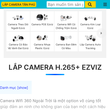
LẮP CAMERA TÂN PHÚ
Camera Theo Dỏi
Camera POE Ezviz
Camera Wifi Có
Camera Kim Loại
Người Ezviz
Chống Trộm Ezviz
Ezviz
Camera Có Bảo
Camera Nhựa
Camera Ban Đêm
Lắp Camera Auto
Vệ Vành Đai Ezviz
Plastic Ezviz
Có Màu
Tracking
LẮP CAMERA H.265+ EZVIZ
Camera Wifi 360 Ngoài Trời là một option vô cùng tốt
giúp đảm an ninh cho không gian của bạn một cách hiệu