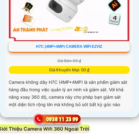
H7C (4MP+4MP) CAMERA WIFI EZVIZ
Giá Bán: 00 ₫
Giá Khuyến Mại: 00 ₫
Camera không dây H7C (4MP+4MP) là sản phẩm giám sát
hàng đầu trong việc quản lý an ninh và giám sát. Với khả
năng xoay 360 độ, camera này cho phép bạn giám sát
một diện tích rộng lớn mà không bỏ sót bất kỳ góc nào
Giới Thiệu Camera Wifi 360 Ngoài Trời