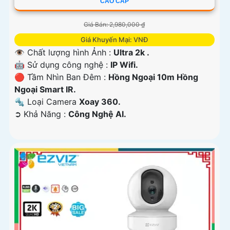
CAO CẤP
Giá Bán: 2,980,000 ₫
Giá Khuyến Mại: VNĐ
👁 Chất lượng hình Ảnh :
Ultra 2k .
🤖️ Sử dụng công nghệ :
IP Wifi.
🔴 Tầm Nhìn Ban Đêm :
Hồng Ngoại 10m Hồng
Ngoại Smart IR.
🔩 Loại Camera
Xoay 360.
️➲ Khả Năng :
Công Nghệ AI.