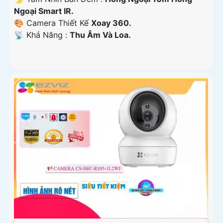
Ngoại Smart IR.
🎨 Camera Thiết Kế
Xoay 360.
️📡 Khả Năng :
Thu Âm Và Loa.