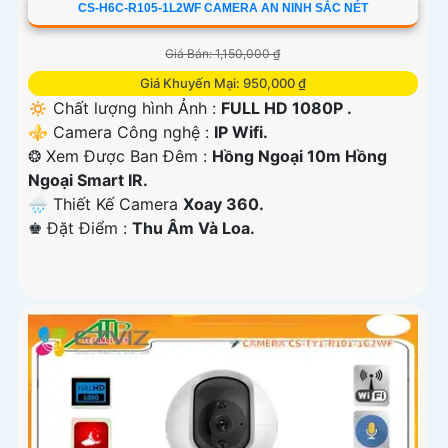
CS-H6C-R105-1L2WF CAMERA AN NINH SẮC NÉT
Giá Bán: 1,150,000 ₫
Giá Khuyến Mại: 950,000 ₫
🔅 Chất lượng hình Ảnh :
FULL HD 1080P .
⚜️ Camera Công nghệ :
IP Wifi.
❂ Xem Được Ban Đêm :
Hồng Ngoại 10m Hồng
Ngoại Smart IR.
🌧️ Thiết Kế Camera
Xoay 360.
️♚ Đặt Điểm :
Thu Âm Và Loa.