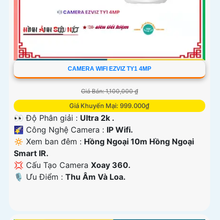
CAMERA WIFI EZVIZ TY1 4MP
Giá Bán: 1,100,000 ₫
Giá Khuyến Mại: 999.000₫
👀 Độ Phân giải :
Ultra 2k .
🌠 Công Nghệ Camera :
IP Wifi.
🔅 Xem ban đêm :
Hồng Ngoại 10m Hồng Ngoại
Smart IR.
💢 Cấu Tạo Camera
Xoay 360.
️🎙 Ưu Điểm :
Thu Âm Và Loa.