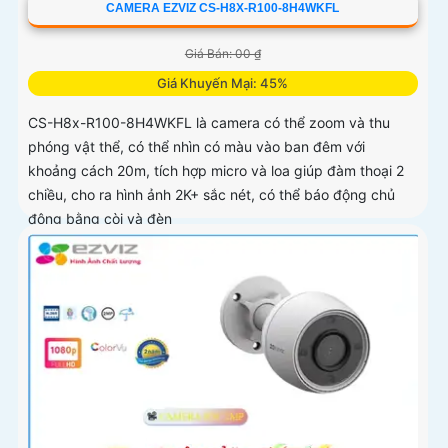
CAMERA EZVIZ CS-H8X-R100-8H4WKFL
Giá Bán: 00 ₫
Giá Khuyến Mại: 45%
CS-H8x-R100-8H4WKFL là camera có thể zoom và thu
phóng vật thể, có thể nhìn có màu vào ban đêm với
khoảng cách 20m, tích hợp micro và loa giúp đàm thoại 2
chiều, cho ra hình ảnh 2K+ sắc nét, có thể báo động chủ
động bằng còi và đèn