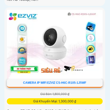
CAMERA IP WIFI EZVIZ CS-H6C-R105-1J5WF
Giá Bán: 1,800,000 ₫
Giá Khuyến Mại: 1,300,000 ₫