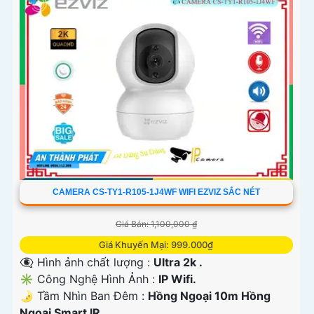
CAMERA CS-TY1-R105-1J4WF WIFI EZVIZ SẮC NÉT
Giá Bán: 1,100,000 ₫
Giá Khuyến Mại: 999.000₫
👁️‍🗨 Hình ảnh chất lượng :
Ultra 2k .
✳️ Công Nghệ Hình Ảnh :
IP Wifi.
🌛 Tầm Nhìn Ban Đêm :
Hồng Ngoại 10m Hồng
Ngoại Smart IR.