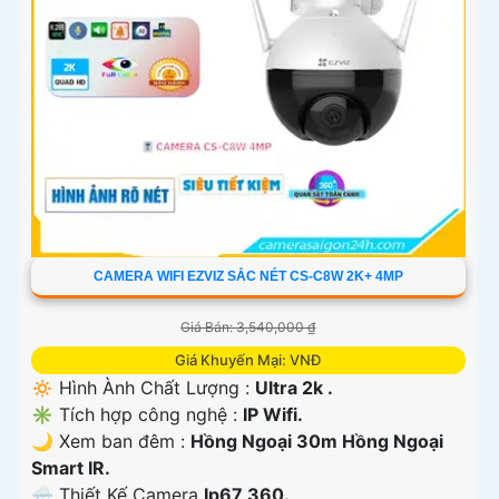
CAMERA WIFI EZVIZ SẮC NÉT CS-C8W 2K+ 4MP
Giá Bán: 3,540,000 ₫
Giá Khuyến Mại: VNĐ
🔅 Hình Ành Chất Lượng :
Ultra 2k .
✳️ Tích hợp công nghệ :
IP Wifi.
🌙 Xem ban đêm :
Hồng Ngoại 30m Hồng Ngoại
Smart IR.
🌧️ Thiết Kế Camera
Ip67 360.