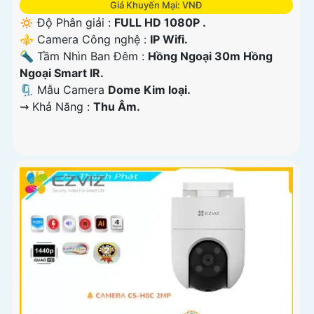
Giá Khuyến Mại: VNĐ
🔅 Độ Phân giải :
FULL HD 1080P .
⚜️ Camera Công nghệ :
IP Wifi.
🔦 Tầm Nhìn Ban Đêm :
Hồng Ngoại 30m Hồng
Ngoại Smart IR.
🗜️ Mẫu Camera
Dome Kim loại.
️⇝ Khả Năng :
Thu Âm.