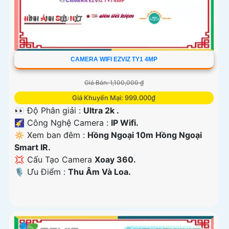
CAMERA WIFI EZVIZ TY1 4MP
Giá Bán: 1,100,000 ₫
Giá Khuyến Mại: 999.000₫
👀 Độ Phân giải :
Ultra 2k .
🌠 Công Nghệ Camera :
IP Wifi.
🔅 Xem ban đêm :
Hồng Ngoại 10m Hồng Ngoại
Smart IR.
💢 Cấu Tạo Camera
Xoay 360.
️🎙 Ưu Điểm :
Thu Âm Và Loa.