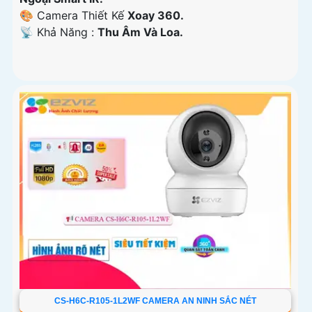
🎨 Camera Thiết Kế
Xoay 360.
️📡 Khả Năng :
Thu Âm Và Loa.
CS-H6C-R105-1L2WF CAMERA AN NINH SẮC NÉT