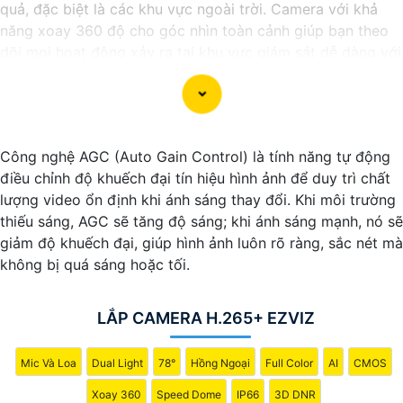
quả, đặc biệt là các khu vực ngoài trời. Camera với khả
năng xoay 360 độ cho góc nhìn toàn cảnh giúp bạn theo
dõi mọi hoạt động xảy ra tại khu vực giám sát dễ dàng với
các chi tiết trong khung hình sẽ được thể hiện rõ ràng.
Camera được thiết kế chắc chắn, chống nước và chống
bụi giúp camera hoạt động ổn định trong mọi điều kiện
Công nghệ AGC (Auto Gain Control) là tính năng tự động
thời tiết. ️Với camera wifi 360 ngoài trời, bạn có thể yên
điều chỉnh độ khuếch đại tín hiệu hình ảnh để duy trì chất
tâm mà không cần lo lắng về việc bị xâm nhập hoặc mất
lượng video ổn định khi ánh sáng thay đổi. Khi môi trường
trội tài sản.
thiếu sáng, AGC sẽ tăng độ sáng; khi ánh sáng mạnh, nó sẽ
giảm độ khuếch đại, giúp hình ảnh luôn rõ ràng, sắc nét mà
không bị quá sáng hoặc tối.
LẮP CAMERA H.265+ EZVIZ
Mic Và Loa
Dual Light
78°
Hồng Ngoại
Full Color
AI
CMOS
Xoay 360
Speed Dome
IP66
3D DNR