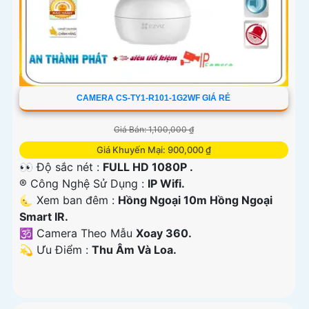
CAMERA CS-TY1-R101-1G2WF GIÁ RẺ
Giá Bán: 1,100,000 ₫
Giá Khuyến Mại: 900,000 ₫
👀 Độ sắc nét :
FULL HD 1080P .
®️ Công Nghệ Sử Dụng :
IP Wifi.
🌜 Xem ban đêm :
Hồng Ngoại 10m Hồng Ngoại
Smart IR.
🕉️ Camera Theo Mẫu
Xoay 360.
️💫 Ưu Điểm :
Thu Âm Và Loa.