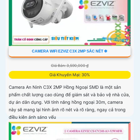
CAMERA WIFI EZVIZ C3X 2MP SẮC NÉT ❇
Giá Bán: 3,590,000 ₫
Giá Khuyến Mại: 30%
Camera An Ninh C3X 2MP Hồng Ngoại SMD là một sản
phẩm chất lượng cao dùng để giám sát và bảo vệ nhà cửa,
dự án dân dụng. Với tính năng hồng ngoại 30m, camera
này sẽ mang lại hình ảnh rõ nét và rõ ràng, ngay cả trong
điều kiện ánh sáng yếu