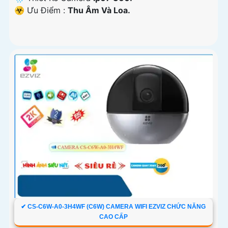
️☣️ Ưu Điểm :
Thu Âm Và Loa.
✔ CS-C6W-A0-3H4WF (C6W) CAMERA WIFI EZVIZ CHỨC NĂNG
CAO CẤP