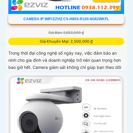
CAMERA IP WIFI EZVIZ CS-H80X-R100-8G82WKFL
Giá Bán: 2,632,000 ₫
Giá Khuyến Mại: 2,500,000 ₫
Trong thời đại công nghệ số ngày nay, việc đảm bảo an
ninh cho gia đình và doanh nghiệp trở nên quan trọng hơn
bao giờ hết. Camera giám sát không chỉ giúp bạn theo dõi
mọi hoạt động xung quanh mà còn mang lại sự an tâm cho
bạn và những người thân yêu