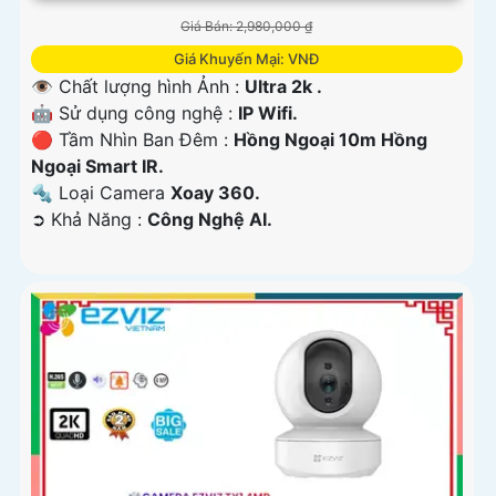
Giá Bán: 2,980,000 ₫
Giá Khuyến Mại: VNĐ
👁 Chất lượng hình Ảnh :
Ultra 2k .
🤖️ Sử dụng công nghệ :
IP Wifi.
🔴 Tầm Nhìn Ban Đêm :
Hồng Ngoại 10m Hồng
Ngoại Smart IR.
🔩 Loại Camera
Xoay 360.
️➲ Khả Năng :
Công Nghệ AI.