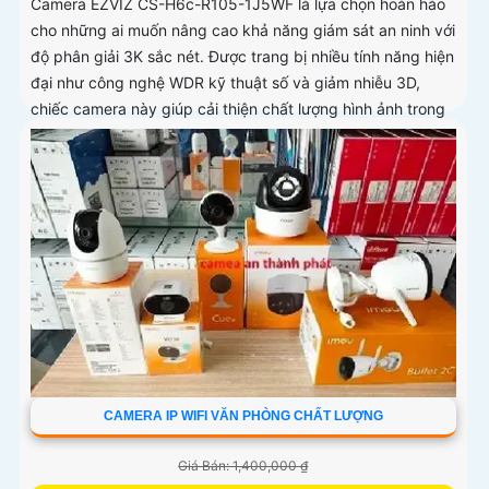
Camera EZVIZ CS-H6c-R105-1J5WF là lựa chọn hoàn hảo
cho những ai muốn nâng cao khả năng giám sát an ninh với
độ phân giải 3K sắc nét. Được trang bị nhiều tính năng hiện
đại như công nghệ WDR kỹ thuật số và giảm nhiễu 3D,
chiếc camera này giúp cải thiện chất lượng hình ảnh trong
mọi điều kiện ánh sáng
CAMERA IP WIFI VĂN PHÒNG CHẤT LƯỢNG
Giá Bán: 1,400,000 ₫