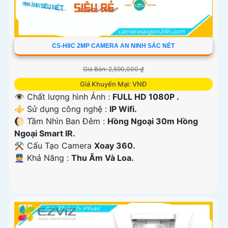
CS-H8C 2MP CAMERA AN NINH SẮC NÉT
Giá Bán: 2,590,000 ₫
Giá Khuyến Mại: VNĐ
👁 Chất lượng hình Ảnh :
FULL HD 1080P .
⚜️ Sử dụng công nghệ :
IP Wifi.
🌔 Tầm Nhìn Ban Đêm :
Hồng Ngoại 30m Hồng
Ngoại Smart IR.
⚒ Cấu Tạo Camera
Xoay 360.
️👮 Khả Năng :
Thu Âm Và Loa.