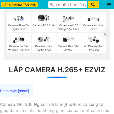
LẮP CAMERA TÂN PHÚ
Camera Theo Dỏi
Camera POE Ezviz
Camera Wifi Có
Camera Kim Loại
Người Ezviz
Chống Trộm Ezviz
Ezviz
Camera Có Bảo
Camera Nhựa
Camera Ban Đêm
Lắp Camera Auto
Vệ Vành Đai Ezviz
Plastic Ezviz
Có Màu
Tracking
LẮP CAMERA H.265+ EZVIZ
Camera Wifi 360 Ngoài Trời là một option vô cùng tốt
giúp đảm an ninh cho không gian của bạn một cách hiệu