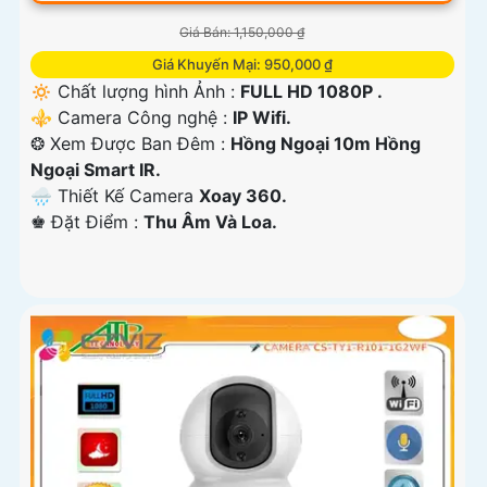
Giá Bán: 1,150,000 ₫
Giá Khuyến Mại: 950,000 ₫
🔅 Chất lượng hình Ảnh :
FULL HD 1080P .
⚜️ Camera Công nghệ :
IP Wifi.
❂ Xem Được Ban Đêm :
Hồng Ngoại 10m Hồng
Ngoại Smart IR.
🌧️ Thiết Kế Camera
Xoay 360.
️♚ Đặt Điểm :
Thu Âm Và Loa.