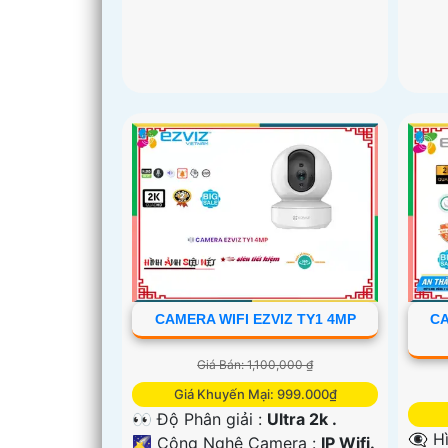
CAMERA WIFI EZVIZ TY1 4MP
CA
Giá Bán: 1,100,000 ₫
Giá Khuyến Mại: 999.000₫
👀 Độ Phân giải :
Ultra 2k .
👁️‍
🌠 Công Nghệ Camera :
IP Wifi.