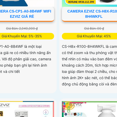
CAMERA EZVIZ CS-H8X-R10
ERA CS-CP1-A0-8B4WF WIFI
8H4WKFL
EZVIZ GIÁ RẺ
Giá Bán: 00 ₫
Giá Bán: 2,040,000 ₫
Giá Khuyến Mại: 45%
Giá Khuyến Mại: 5%-35%
CS-H8x-R100-8H4WKFL là cam
1-A0-8B4WF là một loại
có thể zoom và thu phóng vật t
a giá re có nhiều tính năng ấn
thể nhìn có màu vào ban đêm vớ
. Với độ phân giải cao, camera
khoảng cách 20m, tích hợp micr
ho phép bạn ghi lại hình ảnh
loa giúp đàm thoại 2 chiều, cho 
t và chi tiết
hình ảnh 2K+ sắc nét, có thể bá
động chủ động bằng còi và đèn