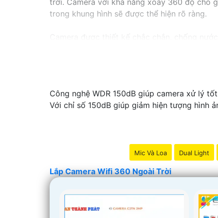
trời. Camera với khả năng xoay 360 độ cho gó
trong khung hình sẽ được thể hiện rõ ràng.
Camera được thiết kế chắc chắn, chống nước v
trời, bạn có thể yên tâm mà không cần lo lắn
Công nghệ WDR 150dB giúp camera xử lý tốt cá
Với chỉ số 150dB giúp giảm hiện tượng hình 
Mic Và Loa
Dual Light
Lắp Camera Wifi 360 Ngoài Trời