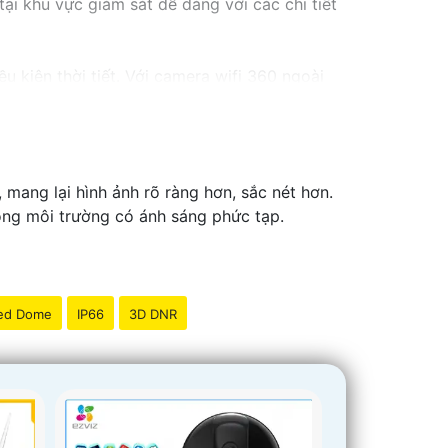
ại khu vực giám sát dễ dàng với các chi tiết
kiện thời tiết. ️Với camera wifi 360 ngoài
mang lại hình ảnh rõ ràng hơn, sắc nét hơn.
rong môi trường có ánh sáng phức tạp.
ed Dome
IP66
3D DNR