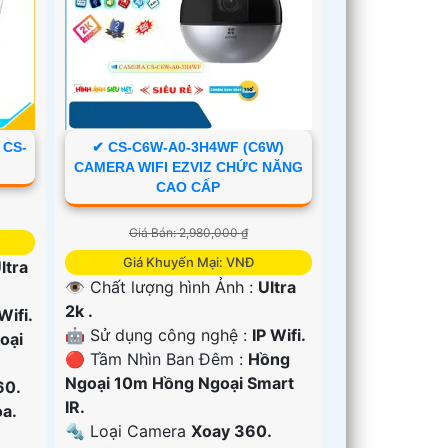
 CS-
✔ CS-C6W-A0-3H4WF (C6W)
CAMERA WIFI EZVIZ CHỨC NĂNG
CAO CẤP
Giá Bán: 2,980,000 ₫
Giá Khuyến Mại: VNĐ
ltra
👁 Chất lượng hình Ảnh :
Ultra
2k .
Wifi.
🤖️ Sử dụng công nghệ :
IP Wifi.
oại
🔴 Tầm Nhìn Ban Đêm :
Hồng
Ngoại 10m Hồng Ngoại Smart
60.
IR.
a.
🔩 Loại Camera
Xoay 360.