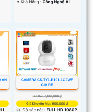
️➲ Khả Năng :
Công Nghệ AI.
A AN
CAMERA CS-TY1-R101-1G2WF
GIÁ RẺ
Giá Bán: 1,100,000 ₫
Giá Khuyến Mại: 900,000 ₫
ULL
👀 Độ sắc nét :
FULL HD 1080P