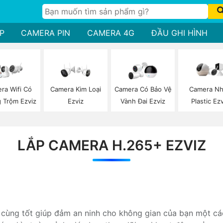
P
CAMERA PIN
CAMERA 4G
ĐẦU GHI HÌNH
ra Wifi Có
Camera Kim Loại
Camera Có Bảo Vệ
Camera N
 Trộm Ezviz
Ezviz
Vành Đai Ezviz
Plastic Ez
LẮP CAMERA H.265+ EZVIZ
 cùng tốt giúp đảm an ninh cho không gian của bạn một các