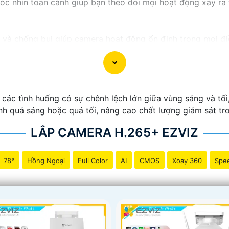
c nhìn toàn cảnh giúp bạn theo dõi mọi hoạt động xảy ra t
à chống bụi giúp camera hoạt động ổn định trong mọi điều 
g về việc bị xâm nhập hoặc mất trội tài sản.
c tình huống có sự chênh lệch lớn giữa vùng sáng và tối, 
ảnh quá sáng hoặc quá tối, nâng cao chất lượng giám sát t
LẮP CAMERA H.265+ EZVIZ
78°
Hồng Ngoại
Full Color
AI
CMOS
Xoay 360
Spe