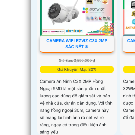
CAMERA WIFI EZVIZ C3X 2MP
CA
SẮC NÉT ❇
Giá Bán: 3,590,000 ₫
Giá Khuyến Mại: 30%
Camera An Ninh C3X 2MP Hồng
Camer
Ngoại SMD là một sản phẩm chất
32WMF
lượng cao dùng để giám sát và bảo
ninh 
vệ nhà cửa, dự án dân dụng. Với tính
được 
năng hồng ngoại 30m, camera này
Camer
sẽ mang lại hình ảnh rõ nét và rõ
để đá
ràng, ngay cả trong điều kiện ánh
sáng yếu