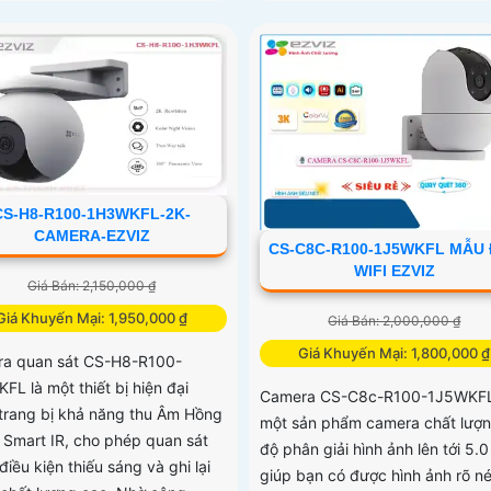
CS-H8-R100-1H3WKFL-2K-
CAMERA-EZVIZ
CS-C8C-R100-1J5WKFL MẪU
WIFI EZVIZ
Giá Bán: 2,150,000 ₫
Giá Khuyến Mại: 1,950,000 ₫
Giá Bán: 2,000,000 ₫
Giá Khuyến Mại: 1,800,000 ₫
a quan sát CS-H8-R100-
FL là một thiết bị hiện đại
Camera CS-C8c-R100-1J5WKFL
trang bị khả năng thu Âm Hồng
một sản phẩm camera chất lượn
 Smart IR, cho phép quan sát
độ phân giải hình ảnh lên tới 5.
điều kiện thiếu sáng và ghi lại
giúp bạn có được hình ảnh rõ né