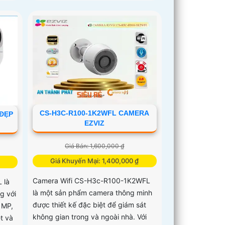
CS-H3C-R100-1K2WFL CAMERA
 ĐẸP
EZVIZ
Giá Bán: 1,600,000 ₫
Giá Khuyến Mại: 1,400,000 ₫
Camera Wifi CS-H3c-R100-1K2WFL
 là
là một sản phẩm camera thông minh
g với
được thiết kế đặc biệt để giám sát
0 MP,
không gian trong và ngoài nhà. Với
t và