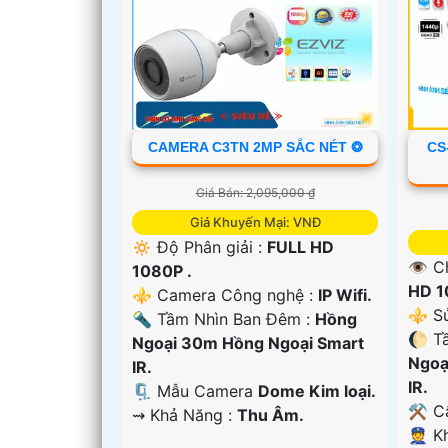
CAMERA C3TN 2MP SẮC NÉT ❂
CS
Giá Bán: 2,095,000 ₫
Giá Khuyến Mại: VNĐ
🔅 Độ Phân giải :
FULL HD
👁 C
1080P .
HD 1
⚜️ Camera Công nghệ :
IP Wifi.
⚜️ S
🔦 Tầm Nhìn Ban Đêm :
Hồng
'
🌔 T
Ngoại 30m Hồng Ngoại Smart
Ngoạ
IR.
IR.
🗜️ Mẫu Camera
Dome Kim loại.
⚒ Cấ
️⇝ Khả Năng :
Thu Âm.
️👮 