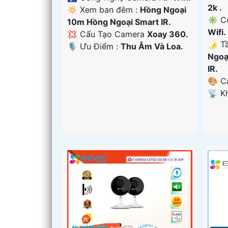
2k .
🔅 Xem ban đêm :
Hồng Ngoại
✳️ C
10m Hồng Ngoại Smart IR.
Wifi.
💢 Cấu Tạo Camera
Xoay 360.
🌛 T
️🎙 Ưu Điểm :
Thu Âm Và Loa.
Ngoạ
IR.
🎨 C
️📡 