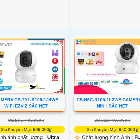
MERA CS-TY1-R105-1J4WF
CS-H6C-R105-1L2WF CAMER
WIFI EZVIZ SẮC NÉT
NINH SẮC NÉT
Giá Bán: 1,100,000 ₫
Giá Bán: 1,150,000 ₫
Giá Khuyến Mại: 999.000₫
Giá Khuyến Mại: 950,000 ₫
 Hình ảnh chất lượng :
Ultra
🔅 Chất lượng hình Ảnh :
F