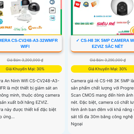
MERA CS-CV248-A3-32WMFR
✓ CS-H8 3K 5MP CAMERA W
WIFI
EZVIZ SẮC NÉT
Giá Bán: 3,200,000 ₫
Giá Bán: 3,290,000 ₫
Giá Khuyến Mại: 30%
Giá Khuyến Mại: 30%
a An Ninh Wifi CS-CV248-A3-
Camera giá rẻ CS-H8 3K 5MP là
R là một thiết bị giám sát an
sản phẩm chất lượng với Progre
thông minh, thuộc dòng camera
Scan CMOS mang đến hình ảnh 
sản xuất bởi hãng EZVIZ.
nét. Đặc biệt, camera có chất l
a này được thiết kế đặc biệt
hình ảnh ban đêm với khả năng
p ứng...
sát tối đa 30m bằng công nghệ
Ngoại