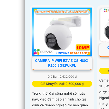
CAMERA IP WIFI EZVIZ CS-H80X-
R100-8G82WKFL
Giá Bán: 2,632,000 ₫
Camer
Giá Khuyến Mại: 2,500,000 ₫
1H3WK
được 
Trong thời đại công nghệ số ngày
Ngoại
nay, việc đảm bảo an ninh cho gia
trong 
đình và doanh nghiệp trở nên quan