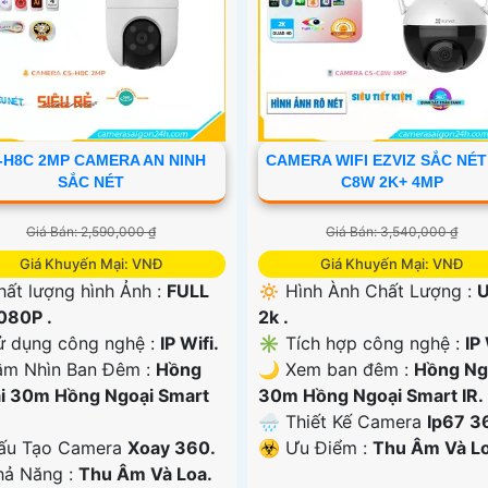
-H8C 2MP CAMERA AN NINH
CAMERA WIFI EZVIZ SẮC NÉT
SẮC NÉT
C8W 2K+ 4MP
Giá Bán: 2,590,000 ₫
Giá Bán: 3,540,000 ₫
Giá Khuyến Mại: VNĐ
Giá Khuyến Mại: VNĐ
hất lượng hình Ảnh :
FULL
🔅 Hình Ành Chất Lượng :
U
080P .
2k .
ử dụng công nghệ :
IP Wifi.
✳️ Tích hợp công nghệ :
IP 
ầm Nhìn Ban Đêm :
Hồng
🌙 Xem ban đêm :
Hồng Ng
i 30m Hồng Ngoại Smart
30m Hồng Ngoại Smart IR.
🌧️ Thiết Kế Camera
Ip67 3
u Tạo Camera
Xoay 360.
️☣️ Ưu Điểm :
Thu Âm Và Lo
Khả Năng :
Thu Âm Và Loa.