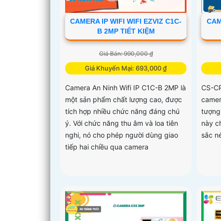
CAMERA IP WIFI WIFI EZVIZ C1C-
CAM
B 2MP TIẾT KIỆM
Giá Bán: 990,000 ₫
Giá Khuyến Mại: 693,000 ₫
Camera An Ninh Wifi IP C1C-B 2MP là
CS-CP
một sản phẩm chất lượng cao, được
camer
tích hợp nhiều chức năng đáng chú
tượng
ý. Với chức năng thu âm và loa tiên
này c
nghi, nó cho phép người dùng giao
sắc né
tiếp hai chiều qua camera