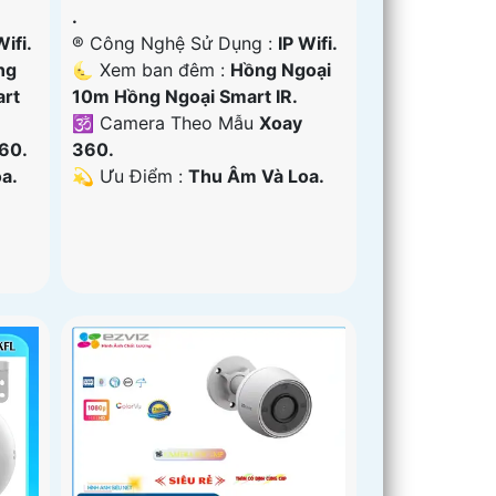
.
Wifi.
®️ Công Nghệ Sử Dụng :
IP Wifi.
ng
🌜 Xem ban đêm :
Hồng Ngoại
art
10m Hồng Ngoại Smart IR.
🕉️ Camera Theo Mẫu
Xoay
60.
360.
a.
️💫 Ưu Điểm :
Thu Âm Và Loa.