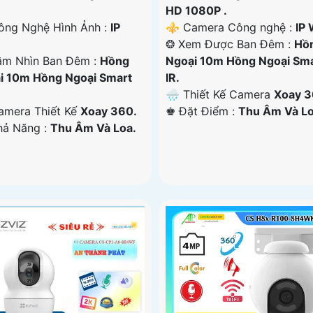
HD 1080P .
ông Nghệ Hình Ảnh :
IP
⚜️ Camera Công nghệ :
IP 
❂ Xem Được Ban Đêm :
Hồ
ầm Nhìn Ban Đêm :
Hồng
Ngoại 10m Hồng Ngoại Sm
i 10m Hồng Ngoại Smart
IR.
🌧️ Thiết Kế Camera
Xoay 3
amera Thiết Kế
Xoay 360.
️♚ Đặt Điểm :
Thu Âm Và Lo
Khả Năng :
Thu Âm Và Loa.