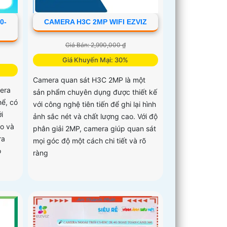
0-
CAMERA H3C 2MP WIFI EZVIZ
Giá Bán: 2,990,000 ₫
Giá Khuyến Mại: 30%
Camera quan sát H3C 2MP là một
era
sản phẩm chuyên dụng được thiết kế
hể, có
với công nghệ tiên tiến để ghi lại hình
i
ảnh sắc nét và chất lượng cao. Với độ
o và
phân giải 2MP, camera giúp quan sát
ra
mọi góc độ một cách chi tiết và rõ
o
ràng