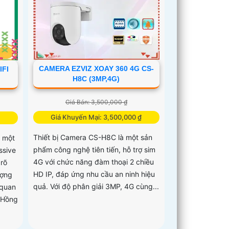
CAMERA EZVIZ XOAY 360 4G CS-
IFI
H8C (3MP,4G)
Giá Bán: 3,500,000 ₫
Giá Khuyến Mại: 3,500,000 ₫
Thiết bị Camera CS-H8C là một sản
 một
phẩm công nghệ tiên tiến, hỗ trợ sim
ssive
4G với chức năng đàm thoại 2 chiều
rõ
HD IP, đáp ứng nhu cầu an ninh hiệu
ượng
quả. Với độ phân giải 3MP, 4G cùng...
 quan
 Hồng