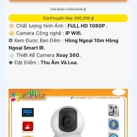
Giá Bán: 1,150,000 ₫
Giá Khuyến Mại: 950,000 ₫
🔅 Chất lượng hình Ảnh :
FULL HD 1080P .
⚜️ Camera Công nghệ :
IP Wifi.
❂ Xem Được Ban Đêm :
Hồng Ngoại 10m Hồng
Ngoại Smart IR.
🌧️ Thiết Kế Camera
Xoay 360.
️♚ Đặt Điểm :
Thu Âm Và Loa.