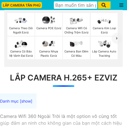
LẮP CAMERA TÂN PHÚ
Camera Theo Dỏi
Camera POE Ezviz
Camera Wifi Có
Camera Kim Loại
Người Ezviz
Chống Trộm Ezviz
Ezviz
Camera Có Bảo
Camera Nhựa
Camera Ban Đêm
Lắp Camera Auto
Vệ Vành Đai Ezviz
Plastic Ezviz
Có Màu
Tracking
LẮP CAMERA H.265+ EZVIZ
Camera Wifi 360 Ngoài Trời là một option vô cùng tốt
giúp đảm an ninh cho không gian của bạn một cách hiệu