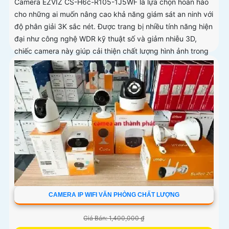
Camera EZVIZ CS-H6c-R105-1J5WF là lựa chọn hoàn hảo
cho những ai muốn nâng cao khả năng giám sát an ninh với
độ phân giải 3K sắc nét. Được trang bị nhiều tính năng hiện
đại như công nghệ WDR kỹ thuật số và giảm nhiễu 3D,
chiếc camera này giúp cải thiện chất lượng hình ảnh trong
mọi điều kiện ánh sáng
CAMERA IP WIFI VĂN PHÒNG CHẤT LƯỢNG
Giá Bán: 1,400,000 ₫