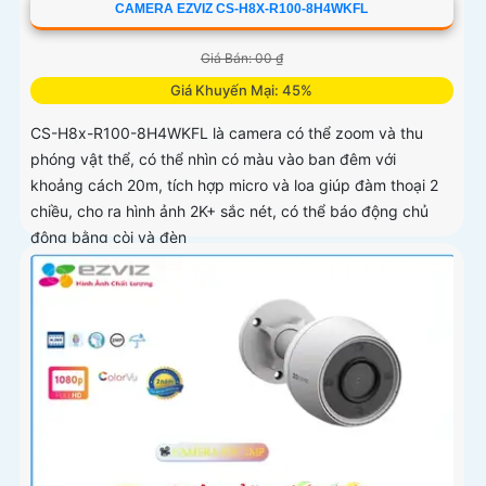
CAMERA EZVIZ CS-H8X-R100-8H4WKFL
Giá Bán: 00 ₫
Giá Khuyến Mại: 45%
CS-H8x-R100-8H4WKFL là camera có thể zoom và thu
phóng vật thể, có thể nhìn có màu vào ban đêm với
khoảng cách 20m, tích hợp micro và loa giúp đàm thoại 2
chiều, cho ra hình ảnh 2K+ sắc nét, có thể báo động chủ
động bằng còi và đèn