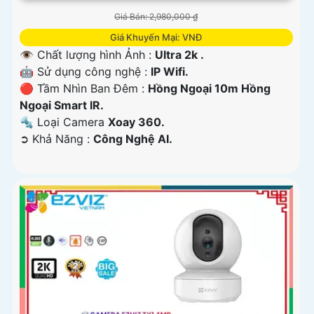
Giá Bán: 2,980,000 ₫
Giá Khuyến Mại: VNĐ
👁 Chất lượng hình Ảnh :
Ultra 2k .
🤖️ Sử dụng công nghệ :
IP Wifi.
🔴 Tầm Nhìn Ban Đêm :
Hồng Ngoại 10m Hồng
Ngoại Smart IR.
🔩 Loại Camera
Xoay 360.
️➲ Khả Năng :
Công Nghệ AI.