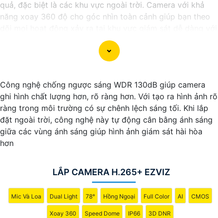
quả, đặc biệt là các khu vực ngoài trời. Camera với khả
năng xoay 360 độ cho góc nhìn toàn cảnh giúp bạn theo
dõi mọi hoạt động xảy ra tại khu vực giám sát dễ dàng với
các chi tiết trong khung hình sẽ được thể hiện rõ ràng.
Camera được thiết kế chắc chắn, chống nước và chống
bụi giúp camera hoạt động ổn định trong mọi điều kiện
Công nghệ chống ngược sáng WDR 130dB giúp camera
thời tiết. ️Với camera wifi 360 ngoài trời, bạn có thể yên
ghi hình chất lượng hơn, rõ ràng hơn. Với tạo ra hình ảnh rõ
tâm mà không cần lo lắng về việc bị xâm nhập hoặc mất
ràng trong môi trường có sự chênh lệch sáng tối. Khi lắp
trội tài sản.
đặt ngoài trời, công nghệ này tự động cân bằng ánh sáng
giữa các vùng ánh sáng giúp hình ảnh giám sát hài hòa
hơn
LẮP CAMERA H.265+ EZVIZ
Mic Và Loa
Dual Light
78°
Hồng Ngoại
Full Color
AI
CMOS
Xoay 360
Speed Dome
IP66
3D DNR