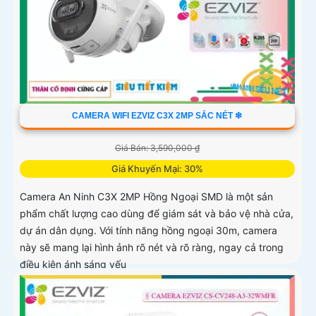
CAMERA WIFI EZVIZ C3X 2MP SẮC NÉT ❇
Giá Bán: 3,590,000 ₫
Giá Khuyến Mại: 30%
Camera An Ninh C3X 2MP Hồng Ngoại SMD là một sản
phẩm chất lượng cao dùng để giám sát và bảo vệ nhà cửa,
dự án dân dụng. Với tính năng hồng ngoại 30m, camera
này sẽ mang lại hình ảnh rõ nét và rõ ràng, ngay cả trong
điều kiện ánh sáng yếu