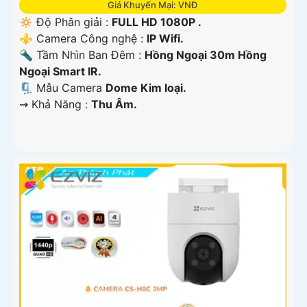
Giá Khuyến Mại: VNĐ
🔅 Độ Phân giải :
FULL HD 1080P .
⚜️ Camera Công nghệ :
IP Wifi.
🔦 Tầm Nhìn Ban Đêm :
Hồng Ngoại 30m Hồng
Ngoại Smart IR.
🗜️ Mẫu Camera
Dome Kim loại.
️⇝ Khả Năng :
Thu Âm.