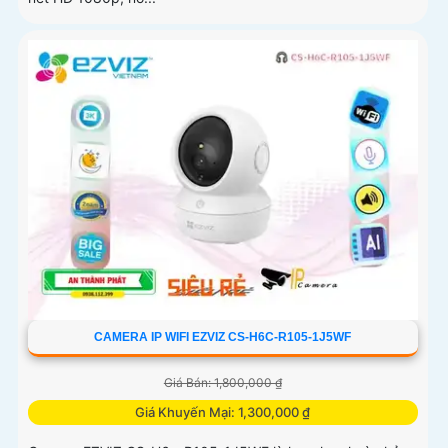
CAMERA IP WIFI EZVIZ CS-H6C-R105-1J5WF
Giá Bán: 1,800,000 ₫
Giá Khuyến Mại: 1,300,000 ₫