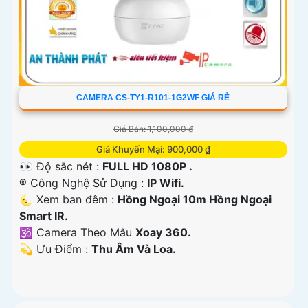
CAMERA CS-TY1-R101-1G2WF GIÁ RẺ
Giá Bán: 1,100,000 ₫
Giá Khuyến Mại: 900,000 ₫
👀 Độ sắc nét :
FULL HD 1080P .
®️ Công Nghệ Sử Dụng :
IP Wifi.
🌜 Xem ban đêm :
Hồng Ngoại 10m Hồng Ngoại
Smart IR.
🕉️ Camera Theo Mẫu
Xoay 360.
️💫 Ưu Điểm :
Thu Âm Và Loa.