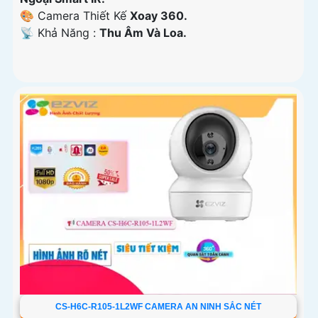
🎨 Camera Thiết Kế
Xoay 360.
️📡 Khả Năng :
Thu Âm Và Loa.
CS-H6C-R105-1L2WF CAMERA AN NINH SẮC NÉT