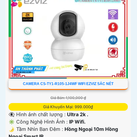
CAMERA CS-TY1-R105-1J4WF WIFI EZVIZ SẮC NÉT
Giá Bán: 1,100,000 ₫
Giá Khuyến Mại: 999.000₫
👁️‍🗨 Hình ảnh chất lượng :
Ultra 2k .
✳️ Công Nghệ Hình Ảnh :
IP Wifi.
🌛 Tầm Nhìn Ban Đêm :
Hồng Ngoại 10m Hồng
Ngoại Smart IR.