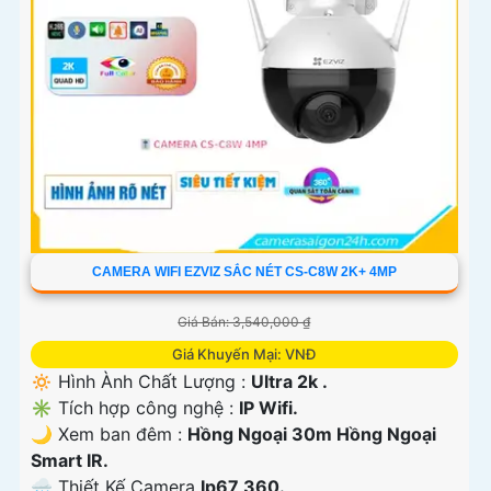
CAMERA WIFI EZVIZ SẮC NÉT CS-C8W 2K+ 4MP
Giá Bán: 3,540,000 ₫
Giá Khuyến Mại: VNĐ
🔅 Hình Ành Chất Lượng :
Ultra 2k .
✳️ Tích hợp công nghệ :
IP Wifi.
🌙 Xem ban đêm :
Hồng Ngoại 30m Hồng Ngoại
Smart IR.
🌧️ Thiết Kế Camera
Ip67 360.