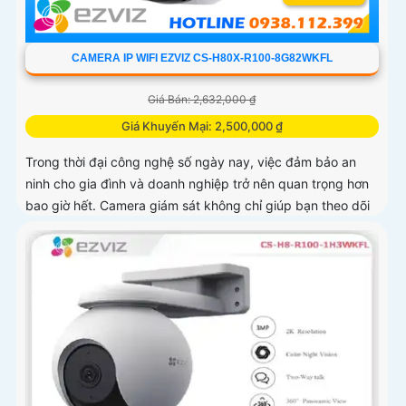
CAMERA IP WIFI EZVIZ CS-H80X-R100-8G82WKFL
Giá Bán: 2,632,000 ₫
Giá Khuyến Mại: 2,500,000 ₫
Trong thời đại công nghệ số ngày nay, việc đảm bảo an
ninh cho gia đình và doanh nghiệp trở nên quan trọng hơn
bao giờ hết. Camera giám sát không chỉ giúp bạn theo dõi
mọi hoạt động xung quanh mà còn mang lại sự an tâm cho
bạn và những người thân yêu