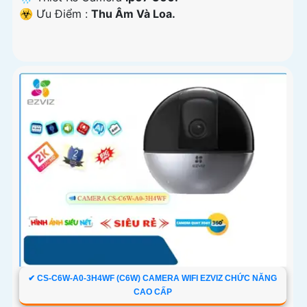
️☣️ Ưu Điểm :
Thu Âm Và Loa.
✔ CS-C6W-A0-3H4WF (C6W) CAMERA WIFI EZVIZ CHỨC NĂNG
CAO CẤP