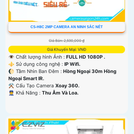
CS-H8C 2MP CAMERA AN NINH SẮC NÉT
Giá Bán: 2,590,000 ₫
Giá Khuyến Mại: VNĐ
👁 Chất lượng hình Ảnh :
FULL HD 1080P .
⚜️ Sử dụng công nghệ :
IP Wifi.
🌔 Tầm Nhìn Ban Đêm :
Hồng Ngoại 30m Hồng
Ngoại Smart IR.
⚒ Cấu Tạo Camera
Xoay 360.
️👮 Khả Năng :
Thu Âm Và Loa.