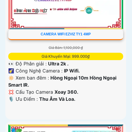
CAMERA WIFI EZVIZ TY1 4MP
Giá Bán: 1,100,000 ₫
Giá Khuyến Mại: 999.000₫
👀 Độ Phân giải :
Ultra 2k .
🌠 Công Nghệ Camera :
IP Wifi.
🔅 Xem ban đêm :
Hồng Ngoại 10m Hồng Ngoại
Smart IR.
💢 Cấu Tạo Camera
Xoay 360.
️🎙 Ưu Điểm :
Thu Âm Và Loa.