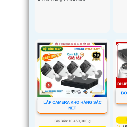
BỘ
LẮP CAMERA KHO HÀNG SẮC
NÉT
Giá Bán: 10,450,000 ₫
✨ Hì