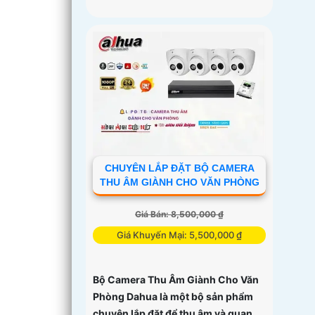
CHUYÊN LẮP ĐẶT BỘ CAMERA
THU ÂM GIÀNH CHO VĂN PHÒNG
Giá Bán: 8,500,000 ₫
Giá Khuyến Mại: 5,500,000 ₫
Bộ Camera Thu Âm Giành Cho Văn
Phòng Dahua là một bộ sản phẩm
chuyên lắp đặt để thu âm và quan