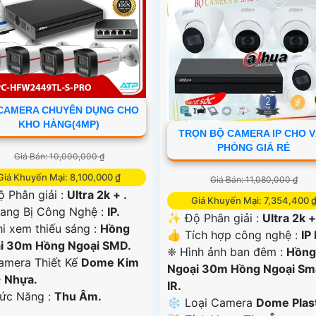
CAMERA CHUYÊN DỤNG CHO
KHO HÀNG(4MP)
TRỌN BỘ CAMERA IP CHO 
PHÒNG GIÁ RẺ
Giá Bán: 10,000,000 ₫
Giá Khuyến Mại: 8,100,000 ₫
Giá Bán: 11,080,000 ₫
ộ Phân giải :
Ultra 2k + .
Giá Khuyến Mại: 7,354,400 
ang Bị Công Nghệ :
IP.
✨ Độ Phân giải :
Ultra 2k +
i xem thiếu sáng :
Hồng
👍 Tích hợp công nghệ :
IP
i 30m Hồng Ngoại SMD.
❈ Hình ảnh ban đêm :
Hồng
Camera Thiết Kế
Dome Kim
Ngoại 30m Hồng Ngoại Sm
+ Nhựa.
IR.
hức Năng :
Thu Âm.
❄ Loại Camera
Dome Plast