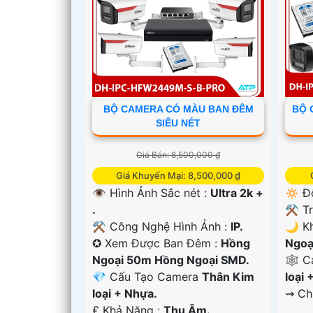
BỘ CAMERA CÓ MÀU BAN ĐÊM
BỘ 
SIÊU NÉT
Giá Bán: 8,500,000 ₫
'
Giá Khuyến Mại: 8,500,000 ₫
👁 Hình Ảnh Sắc nét :
Ultra 2k +
🔅 Đ
.
⚒ Tr
⚒ Công Nghệ Hình Ảnh :
IP.
🌙 Kh
✪ Xem Được Ban Đêm :
Hồng
Ngoạ
Ngoại 50m Hồng Ngoại SMD.
🕸️ 
💎 Cấu Tạo Camera
Thân Kim
loại 
loại + Nhựa.
️⇝ C
️₤ Khả Năng :
Thu Âm.