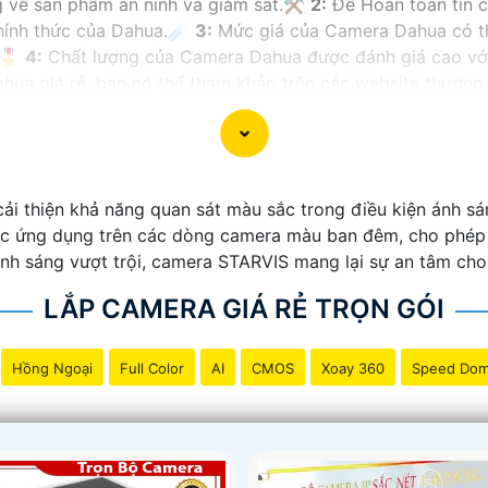
g về sản phẩm an ninh và giám sát.⚒
2:
Để Hoàn toàn tin 
chính thức của Dahua.☄️
3:
Mức giá của Camera Dahua có th
🎖️
4:
Chất lượng của Camera Dahua được đánh giá cao với 
a giá rẻ, bạn có thể tham khảo trên các website thương m
ạn chọn lựa được Camera Dahua chính hãng, giá rẻ và chất
 công trình biết.
ải thiện khả năng quan sát màu sắc trong điều kiện ánh sán
c ứng dụng trên các dòng camera màu ban đêm, cho phép gh
 ánh sáng vượt trội, camera STARVIS mang lại sự an tâm ch
LẮP CAMERA GIÁ RẺ TRỌN GÓI
Hồng Ngoại
Full Color
AI
CMOS
Xoay 360
Speed Do