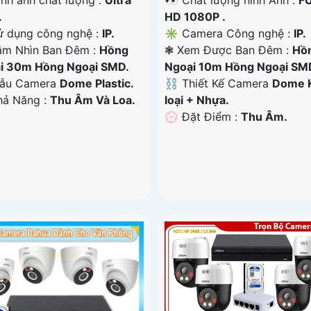
.
HD 1080P .
ử dụng công nghệ :
IP.
✳️ Camera Công nghệ :
IP.
ầm Nhìn Ban Đêm :
Hồng
❃ Xem Được Ban Đêm :
Hồ
i 30m Hồng Ngoại SMD.
Ngoại 10m Hồng Ngoại SM
Mẫu Camera
Dome Plastic.
⛓ Thiết Kế Camera
Dome 
Khả Năng :
Thu Âm Và Loa.
loại + Nhựa.
️💮 Đặt Điểm :
Thu Âm.