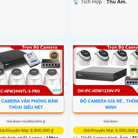
️📡 Tích Hợp :
Thu Âm.
 CAMERA VĂN PHÒNG ĐÀM
BỘ CAMERA GIÁ RẺ , THÔ
THOẠI SIÊU NÉT
MINH
Giá Bán: 12,960,000 ₫
Giá Bán:
Giá Khuyến Mại: 6,900,000 ₫
Giá Khuyến Mại: 6,000,000 
nh ảnh chất lượng :
Ultra
👀 Chất lượng hình Ảnh :
F