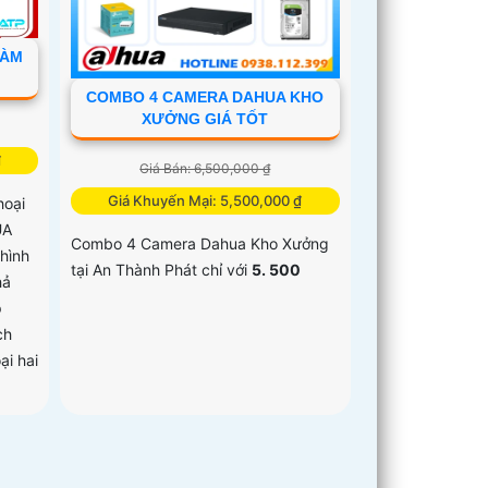
ĐÀM
COMBO 4 CAMERA DAHUA KHO
XƯỞNG GIÁ TỐT
₫
Giá Bán: 6,500,000 ₫
Giá Khuyến Mại: 5,500,000 ₫
hoại
UA
Combo 4 Camera Dahua Kho Xưởng
hình
tại An Thành Phát chỉ với
5. 500
hả
p
ch
ại hai