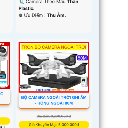
🗜️ Camera Theo Mẫu
Thân
Plastic.
️♚ Ưu Điểm :
Thu Âm.
NG
BỘ CAMERA NGOÀI TRỜI GHI ÂM
- HỒNG NGOẠI 80M
Giá Bán: 8,200,000 ₫
₫
Giá Khuyến Mại: 5.300.000đ
ULL