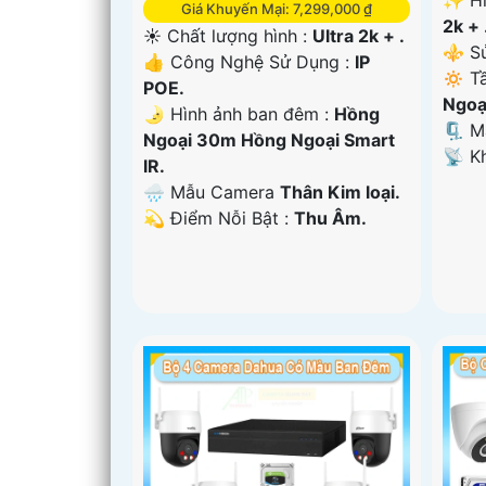
Giá Khuyến Mại: 7,299,000 ₫
2k + 
☀️ Chất lượng hình :
Ultra 2k + .
⚜️ S
👍 Công Nghệ Sử Dụng :
IP
🔅 T
POE.
Ngoạ
🌛 Hình ảnh ban đêm :
Hồng
🗜️ 
Ngoại 30m Hồng Ngoại Smart
️📡 
IR.
🌧️ Mẫu Camera
Thân Kim loại.
️💫 Điểm Nỗi Bật :
Thu Âm.