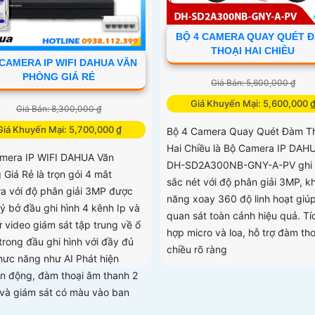
BỘ 4 CAMERA QUAY QUÉT 
THOẠI HAI CHIỀU
CAMERA IP WIFI DAHUA VĂN
PHÒNG GIÁ RẺ
Giá Bán: 5,600,000 ₫
Giá Khuyến Mại: 5,600,000 
Giá Bán: 8,300,000 ₫
Giá Khuyến Mại: 5,700,000 ₫
Bộ 4 Camera Quay Quét Đàm T
Hai Chiều là Bộ Camera IP DAH
mera IP WIFI DAHUA Văn
DH-SD2A300NB-GNY-A-PV ghi 
 Giá Rẻ là trọn gói 4 mắt
sắc nét với độ phân giải 3MP, k
a với độ phân giải 3MP được
năng xoay 360 độ linh hoạt giú
lý bở đầu ghi hình 4 kênh Ip và
quan sát toàn cảnh hiệu quả. Tí
ữ video giám sát tập trung về ổ
hợp micro và loa, hỗ trợ đàm tho
trong đầu ghi hình với đầy đủ
chiều rõ ràng
hưc năng như AI Phát hiện
n động, đàm thoại âm thanh 2
 và giám sát có màu vào ban