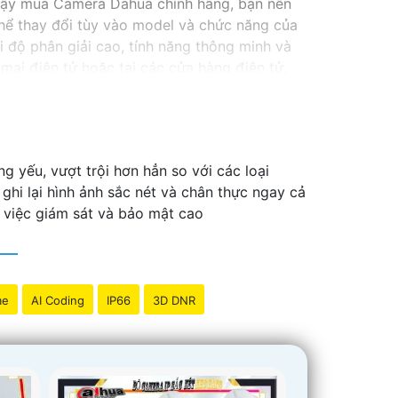
cậy mua Camera Dahua chính hãng, bạn nên
ể thay đổi tùy vào model và chức năng của
độ phân giải cao, tính năng thông minh và
ại điện tử hoặc tại các cửa hàng điện tử.
 lượng. Nếu bạn có thêm câu hỏi hoặc cần tư
g yếu, vượt trội hơn hẳn so với các loại
i lại hình ảnh sắc nét và chân thực ngay cả
o việc giám sát và bảo mật cao
me
AI Coding
IP66
3D DNR