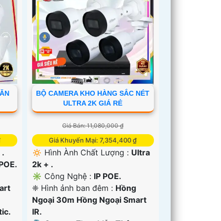
VĂN
BỘ CAMERA KHO HÀNG SẮC NÉT
ULTRA 2K GIÁ RẺ
Giá Bán: 11,080,000 ₫
₫
Giá Khuyến Mại: 7,354,400 ₫
 .
🔅 Hình Ành Chất Lượng :
Ultra
 POE.
2k + .
✳️ Công Nghệ :
IP POE.
art
❈ Hình ảnh ban đêm :
Hồng
Ngoại 30m Hồng Ngoại Smart
ic.
IR.