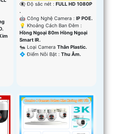
👁️‍🗨 Độ sắc nét :
FULL HD 1080P
.
🤖️ Công Nghệ Camera :
IP POE.
ng
💡 Khoảng Cách Ban Đêm :
D.
Hồng Ngoại 80m Hồng Ngoại
Kim
Smart IR.
🐜 Loại Camera
Thân Plastic.
️💠 Điểm Nỗi Bật :
Thu Âm.