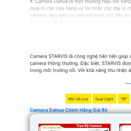
1:
Camera Dahua là một thương hiệu nổi tiến
mua từ các cửa hàng uy tín hoặc các đại lý 
camera. Bạn nên tìm hiểu kỹ trước khi đầu tư.
độ tin cậy.💖
5:
Nếu bạn muốn tìm camera Dahu
Hy vọng rằng những thông tin trên sẽ giúp b
vấn thêm, đừng ngần ngại để lại Cung cấp cho
Camera STARVIS là công nghệ tiên tiến giúp c
camera thông thường. Đặc biệt, STARVIS đượ
trong môi trường tối. Với khả năng thu nhận
Mic Và Loa
Dual Light
78°
Camera Dahua Chính Hãng Giá Rẻ