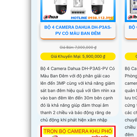
BỘ 4 CAMERA DAHUA DH-P3AS-
BỘ 
PV CÓ MÀU BAN ĐÊM
Giá Bán: 7,000,000 ₫
Giá Khuyến Mại: 5,900,000 ₫
Bộ 4 Camera Dahua DH-P3AS-PV Có
Bộ Ca
Màu Ban Đêm với độ phân giải cao
Phòng
lên đến 3MP cùng với khả năng giám
camer
sát ban đêm hiệu quả với tầm nhìn xa
quản 
vào ban đêm lên đến 30m bên cạnh
lưu tr
đó là khả năng giúp đàm thoại âm
cứng 
thanh 2 chiều và báo động răng de
các c
chủ động khi phát hiện xâm nhập
chuyể
chiều
đêm