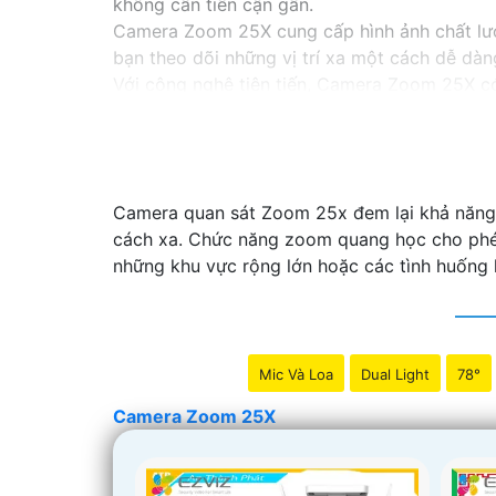
không cần tiến cận gần.
Camera Zoom 25X cung cấp hình ảnh chất lượn
bạn theo dõi những vị trí xa một cách dễ dàn
Với công nghệ tiên tiến, Camera Zoom 25X c
hoàn toàn tự động.
Với tính năng cảm biến chuyển động và cảnh 
cho ngôi nhà hoặc doanh nghiệp của bạn.
Camera Zoom 25X được thiết kế nhỏ gọn, dễ lắ
Camera quan sát Zoom 25x đem lại khả năng 
Với Camera Zoom 25X, bạn hoàn toàn yên tâm 
cách xa. Chức năng zoom quang học cho phép 
những khu vực rộng lớn hoặc các tình huống 
Mic Và Loa
Dual Light
78°
Camera Zoom 25X