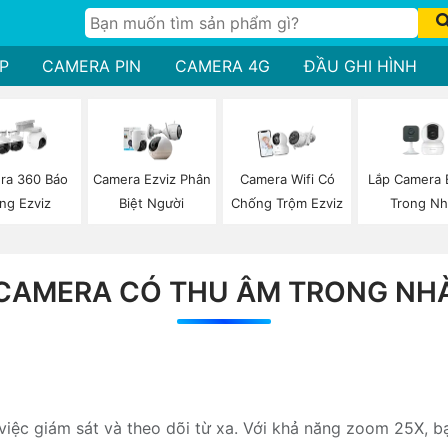
P
CAMERA PIN
CAMERA 4G
ĐẦU GHI HÌNH
Lắp Camera 
ra 360 Báo
Camera Ezviz Phân
Camera Wifi Có
Trong Nh
ng Ezviz
Biệt Người
Chống Trộm Ezviz
CAMERA CÓ THU ÂM TRONG NH
ệc giám sát và theo dõi từ xa. Với khả năng zoom 25X, bạn