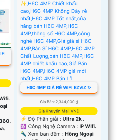
IFI
H6C 4MP GIÁ RẺ WIFI EZVIZ ✨
Wifi.
Giá Bán: 2,344,000 ₫
oại
Giá Khuyến Mại: VNĐ
️⚡ Độ Phân giải :
Ultra 2k .
 360.
⚛️ Công Nghệ Camera :
IP Wifi.
a.
🔦 Xem ban đêm :
Hồng Ngoại