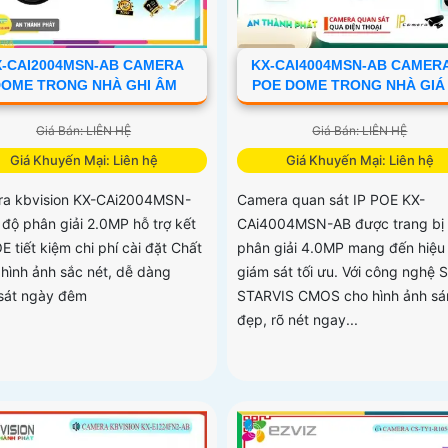
X-CAI2004MSN-AB CAMERA
KX-CAI4004MSN-AB CAMERA
OME TRONG NHÀ GHI ÂM
POE DOME TRONG NHÀ GIÁ
Giá Bán: LIÊN HỆ
Giá Bán: LIÊN HỆ
Giá Khuyến Mại: Liên hệ
Giá Khuyến Mại: Liên hệ
a kbvision KX-CAi2004MSN-
Camera quan sát IP POE KX-
 độ phân giải 2.0MP hỗ trợ kết
CAi4004MSN-AB được trang bị
E tiết kiệm chi phí cài đặt Chất
phân giải 4.0MP mang đến hiệu
 hình ảnh sắc nét, dễ dàng
giám sát tối ưu. Với công nghệ 
sát ngày đêm
STARVIS CMOS cho hình ảnh sá
đẹp, rõ nét ngay...