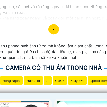
g cao, sắc nét và rõ ràng ngay cả khi zoom xa. Những tran
g và chính xác.
ó khả năng xoay ngang và xoay dọc một cách linh hoạt, gi
báo thông minh, Camera Zoom 25X giúp bạn nhận biết và p
p đặt và ứng dụng linh hoạt trong nhiều môi trường khác n
thu phóng hình ảnh từ xa mà không làm giảm chất lượng, g
về việc quan sát và giám sát từ xa mọi lúc, mọi nơi mà k
người dùng điều chỉnh độ dài tiêu cự, mang lại khả năng g
khó quan sát như biển số xe và khuôn mặt.
CAMERA CÓ THU ÂM TRONG NHÀ
Hồng Ngoại
Full Color
AI
CMOS
Xoay 360
Speed Do