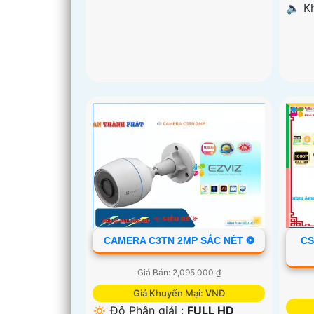
️🔈 
CAMERA C3TN 2MP SẮC NÉT ❂
CS
Giá Bán: 2,095,000 ₫
Giá Khuyến Mại: VNĐ
🔅 Độ Phân giải :
FULL HD