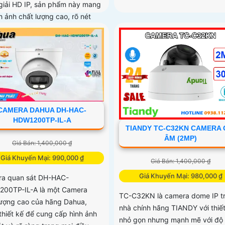
giải HD IP, sản phẩm này mang
nh ảnh chất lượng cao, rõ nét
CAMERA DAHUA DH-HAC-
HDW1200TP-IL-A
TIANDY TC-C32KN CAMERA 
ÂM (2MP)
Giá Bán: 1,400,000 ₫
Giá Khuyến Mại: 990,000 ₫
Giá Bán: 1,400,000 ₫
Giá Khuyến Mại: 980,000 ₫
a quan sát DH-HAC-
00TP-IL-A là một Camera
TC-C32KN là camera dome IP t
lượng cao của hãng Dahua,
nhà chính hãng TIANDY với thiế
thiết kế để cung cấp hình ảnh
nhỏ gọn nhưng mạnh mẽ với độ