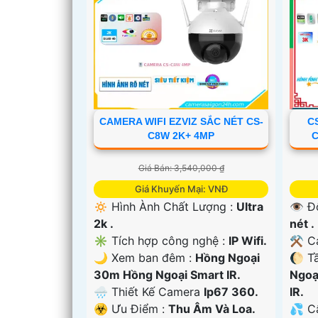
CAMERA WIFI EZVIZ SẮC NÉT CS-
C
C8W 2K+ 4MP
C
Giá Bán: 3,540,000 ₫
Giá Khuyến Mại: VNĐ
🔅 Hình Ành Chất Lượng :
Ultra
👁 Đ
2k .
nét .
✳️ Tích hợp công nghệ :
IP Wifi.
⚒ Ca
🌙 Xem ban đêm :
Hồng Ngoại
🌔 T
30m Hồng Ngoại Smart IR.
Ngoạ
'
🌧️ Thiết Kế Camera
Ip67 360.
IR.
️☣️ Ưu Điểm :
Thu Âm Và Loa.
💦 C