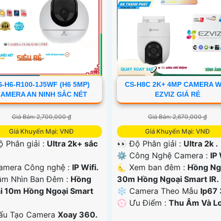
S-H6-R100-1J5WF (H6 5MP)
CS-H8C 2K+ 4MP CAMERA W
AMERA AN NINH SẮC NÉT
EZVIZ GIÁ RẺ
Giá Bán: 2,700,000 ₫
Giá Bán: 2,670,000 ₫
Giá Khuyến Mại: VNĐ
Giá Khuyến Mại: VNĐ
ộ Phân giải :
Ultra 2k+ sắc
👀 Độ Phân giải :
Ultra 2k .
⚙ Công Nghệ Camera :
IP 
mera Công nghệ :
IP Wifi.
🌜 Xem ban đêm :
Hồng Ng
ầm Nhìn Ban Đêm :
Hồng
30m Hồng Ngoại Smart IR.
i 10m Hồng Ngoại Smart
❄ Camera Theo Mẫu
Ip67
️💮 Ưu Điểm :
Thu Âm Và Lo
ấu Tạo Camera
Xoay 360.