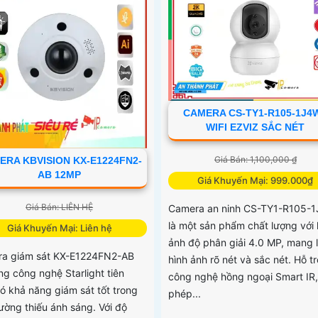
CAMERA CS-TY1-R105-1J4
WIFI EZVIZ SẮC NÉT
Giá Bán: 1,100,000 ₫
ERA KBVISION KX-E1224FN2-
AB 12MP
Giá Khuyến Mại: 999.000₫
Giá Bán: LIÊN HỆ
Camera an ninh CS-TY1-R105-
là một sản phẩm chất lượng với 
Giá Khuyến Mại: Liên hệ
ảnh độ phân giải 4.0 MP, mang l
a giám sát KX-E1224FN2-AB
hình ảnh rõ nét và sắc nét. Hỗ tr
ng công nghệ Starlight tiên
công nghệ hồng ngoại Smart IR,
có khả năng giám sát tốt trong
phép...
rường thiếu ánh sáng. Với độ