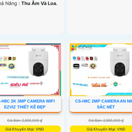
Khả Năng :
Thu Âm Và Loa.
-H8C 2K 3MP CAMERA WIFI
CS-H8C 2MP CAMERA AN N
EZVIZ THIẾT KẾ ĐẸP
SẮC NÉT
Giá Bán: 2,590,000 ₫
Giá Bán: 2,590,000 ₫
Giá Khuyến Mại: VNĐ
Giá Khuyến Mại: VNĐ