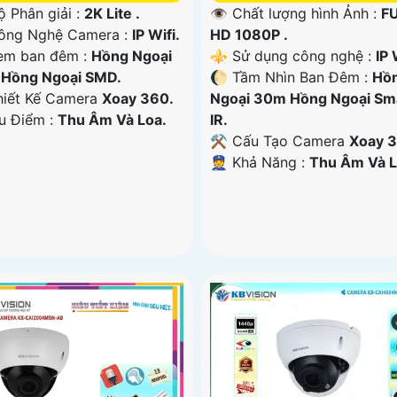
ộ Phân giải :
2K Lite .
👁 Chất lượng hình Ảnh :
F
Công Nghệ Camera :
IP Wifi.
HD 1080P .
em ban đêm :
Hồng Ngoại
⚜️ Sử dụng công nghệ :
IP 
Hồng Ngoại SMD.
🌔 Tầm Nhìn Ban Đêm :
Hồ
iết Kế Camera
Xoay 360.
Ngoại 30m Hồng Ngoại Sm
Ưu Điểm :
Thu Âm Và Loa.
IR.
⚒ Cấu Tạo Camera
Xoay 3
️👮 Khả Năng :
Thu Âm Và L