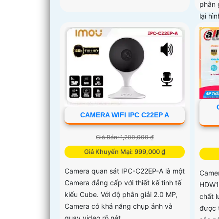
phân 
lại hì
CAMERA WIFI IPC C22EP A
Giá Bán: 1,200,000 ₫
Giá Khuyến Mại: 999,000 ₫
Camera quan sát IPC-C22EP-A là một
Camer
Camera đẳng cấp với thiết kế tinh tế
HDW12
kiểu Cube. Với độ phân giải 2.0 MP,
chất 
Camera có khả năng chụp ảnh và
được 
quay video rõ nét