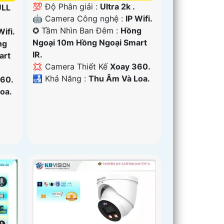
💯 Độ Phân giải :
Ultra 2k .
ULL
🤖️ Camera Công nghệ :
IP Wifi.
✪ Tầm Nhìn Ban Đêm :
Hồng
Wifi.
Ngoại 10m Hồng Ngoại Smart
ng
IR.
art
💢 Camera Thiết Kế
Xoay 360.
️🛃 Khả Năng :
Thu Âm Và Loa.
60.
oa.