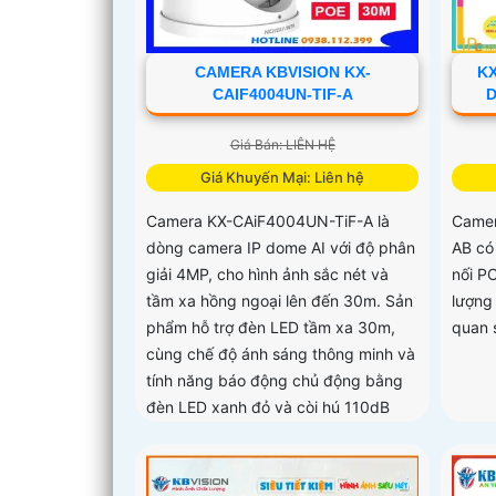
CAMERA KBVISION KX-
K
CAIF4004UN-TIF-A
D
Giá Bán: LIÊN HỆ
Giá Khuyến Mại: Liên hệ
Camera KX-CAiF4004UN-TiF-A là
Camer
dòng camera IP dome AI với độ phân
AB có
giải 4MP, cho hình ảnh sắc nét và
nối PO
tầm xa hồng ngoại lên đến 30m. Sản
lượng
phẩm hỗ trợ đèn LED tầm xa 30m,
quan 
cùng chế độ ánh sáng thông minh và
tính năng báo động chủ động bằng
đèn LED xanh đỏ và còi hú 110dB