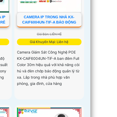
 IP
CAMERA IP TRONG NHÀ KX-
 RẺ
CAIF6004UN-TIF-A BÁO ĐỘNG
Giá Bán: LIÊN HỆ
Giá Khuyến Mại: Liên hệ
Camera Giám Sát Công Nghệ POE
 độ
KX-CAiF6004UN-TiF-A ban đêm Full
 suất
Color 30m hiệu quả với khả năng còi
Sony
hú và đèn chớp báo động quản lý từ
ng
xa. Lắp trong nhà phù hợp văn
phòng, gia đình, cửa hàng