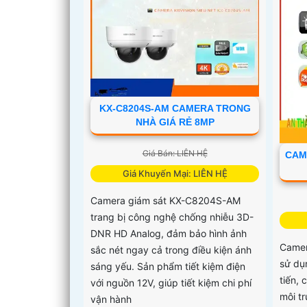
KX-C8204S-AM CAMERA TRONG
NHÀ GIÁ RẺ 8MP
Giá Bán: LIÊN HỆ
CAM
Giá Khuyến Mại: LIÊN HỆ
Camera giám sát KX-C8204S-AM
trang bị công nghệ chống nhiễu 3D-
DNR HD Analog, đảm bảo hình ảnh
Camer
sắc nét ngay cả trong điều kiện ánh
sử dụ
sáng yếu. Sản phẩm tiết kiệm điện
tiến, 
với nguồn 12V, giúp tiết kiệm chi phí
môi t
vận hành