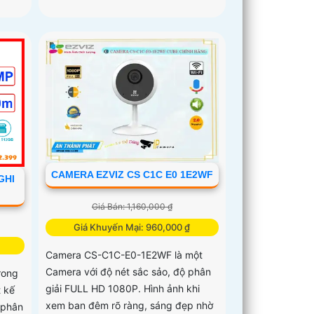
CAMERA EZVIZ CS C1C E0 1E2WF
GHI
Giá Bán: 1,160,000 ₫
Giá Khuyến Mại: 960,000 ₫
Camera CS-C1C-E0-1E2WF là một
Camera với độ nét sắc sảo, độ phân
rong
giải FULL HD 1080P. Hình ảnh khi
t kế
xem ban đêm rõ ràng, sáng đẹp nhờ
 phân