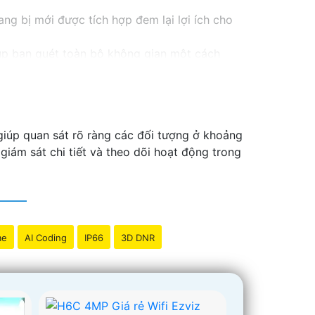
g bị mới được tích hợp đem lại lợi ích cho
úp bạn quét toàn bộ không gian một cách
hát hiện sự cố sớm, từ đó bảo vệ an ninh
hau, từ trong nhà đến ngoài trời.
iúp quan sát rõ ràng các đối tượng ở khoảng
hông gặp bất kỳ khó khăn nào.
iám sát chi tiết và theo dõi hoạt động trong
me
AI Coding
IP66
3D DNR