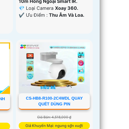
10m Hồng Ngoại Smart IR.
💎 Loại Camera
Xoay 360.
️✔️ Ưu Điểm :
Thu Âm Và Loa.
CS-HB8-R100-2C4WDL QUAY
INH
QUÉT DÙNG PIN
Giá Bán: 4,518,000 ₫
Giá Khuyến Mại: ngung s₫n xu₫t