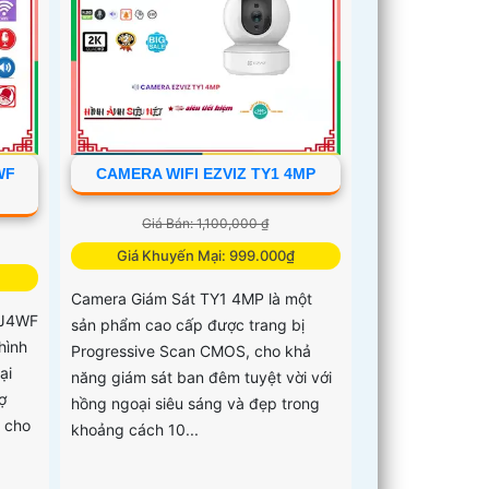
WF
CAMERA WIFI EZVIZ TY1 4MP
Giá Bán: 1,100,000 ₫
Giá Khuyến Mại: 999.000₫
Camera Giám Sát TY1 4MP là một
1J4WF
sản phẩm cao cấp được trang bị
hình
Progressive Scan CMOS, cho khả
ại
năng giám sát ban đêm tuyệt vời với
ợ
hồng ngoại siêu sáng và đẹp trong
 cho
khoảng cách 10...