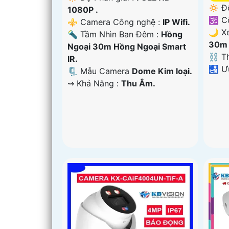
🔅 Đ
1080P .
🕉️ 
⚜️ Camera Công nghệ :
IP Wifi.
🌙 X
🔦 Tầm Nhìn Ban Đêm :
Hồng
30m 
Ngoại 30m Hồng Ngoại Smart
⛓ Th
IR.
️🛃 
🗜️ Mẫu Camera
Dome Kim loại.
️⇝ Khả Năng :
Thu Âm.