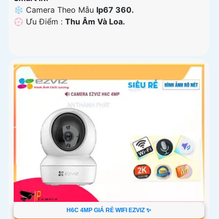
❄ Camera Theo Mẫu
Ip67 360.
️💮 Ưu Điểm :
Thu Âm Và Loa.
H6C 4MP GIÁ RẺ WIFI EZVIZ ✨