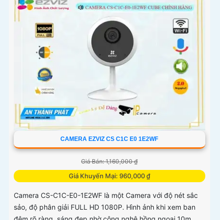
hoàn hảo nhu cầu giám sát liên tục
CAMERA EZVIZ CS C1C E0 1E2WF
Giá Bán: 1,160,000 ₫
Giá Khuyến Mại: 960,000 ₫
Camera CS-C1C-E0-1E2WF là một Camera với độ nét sắc
sảo, độ phân giải FULL HD 1080P. Hình ảnh khi xem ban
đêm rõ ràng, sáng đẹp nhờ công nghệ hồng ngoại 10m