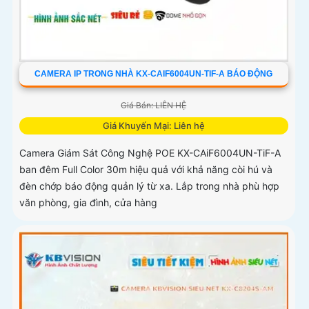
CAMERA IP TRONG NHÀ KX-CAIF6004UN-TIF-A BÁO ĐỘNG
Giá Bán: LIÊN HỆ
Giá Khuyến Mại: Liên hệ
Camera Giám Sát Công Nghệ POE KX-CAiF6004UN-TiF-A
ban đêm Full Color 30m hiệu quả với khả năng còi hú và
đèn chớp báo động quản lý từ xa. Lắp trong nhà phù hợp
văn phòng, gia đình, cửa hàng