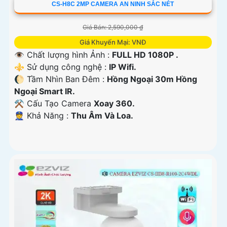
CS-H8C 2MP CAMERA AN NINH SẮC NÉT
Giá Bán: 2,590,000 ₫
Giá Khuyến Mại: VNĐ
👁 Chất lượng hình Ảnh :
FULL HD 1080P .
⚜️ Sử dụng công nghệ :
IP Wifi.
🌔 Tầm Nhìn Ban Đêm :
Hồng Ngoại 30m Hồng
Ngoại Smart IR.
⚒ Cấu Tạo Camera
Xoay 360.
️👮 Khả Năng :
Thu Âm Và Loa.