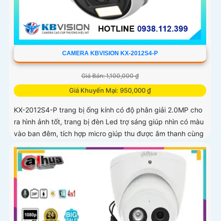
CAMERA KBVISION KX-2012S4-P
Giá Bán: 1,100,000 ₫
Giá Khuyến Mại: 950,000 ₫
KX-2012S4-P trang bị ống kính có độ phân giải 2.0MP cho
ra hình ảnh tốt, trang bị đèn Led trợ sáng giúp nhìn có màu
vào ban đêm, tích hợp micro giúp thu được âm thanh cùng
với hình ảnh, camera này sẽ sử dụng chung với đầu ghi
hình