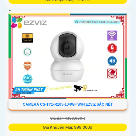
Camera giám sát KX-E1224FN2-AB sử dụng công nghệ
Starlight tiên tiến, có khả năng giám sát tốt trong môi
trường thiếu ánh sáng. Với độ phân giải HD IP, sản phẩm
này mang lại hình ảnh chất lượng cao, rõ nét
CAMERA CS-TY1-R105-1J4WF WIFI EZVIZ SẮC NÉT
Giá Bán: 1,100,000 ₫
Giá Khuyến Mại: 999.000₫