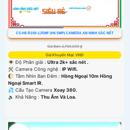
CS-H6-R100-1J5WF (H6 5MP) CAMERA AN NINH SẮC NÉT
Giá Bán: 2,700,000 ₫
Giá Khuyến Mại: VNĐ
👁 Độ Phân giải :
Ultra 2k+ sắc nét .
⚒ Camera Công nghệ :
IP Wifi.
🌔 Tầm Nhìn Ban Đêm :
Hồng Ngoại 10m Hồng
Ngoại Smart IR.
💦 Cấu Tạo Camera
Xoay 360.
️🔈 Khả Năng :
Thu Âm Và Loa.