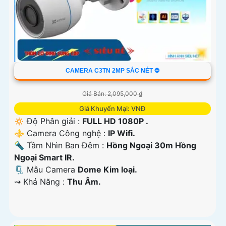
CAMERA C3TN 2MP SẮC NÉT ❂
Giá Bán: 2,095,000 ₫
Giá Khuyến Mại: VNĐ
🔅 Độ Phân giải :
FULL HD 1080P .
⚜️ Camera Công nghệ :
IP Wifi.
🔦 Tầm Nhìn Ban Đêm :
Hồng Ngoại 30m Hồng
Ngoại Smart IR.
🗜️ Mẫu Camera
Dome Kim loại.
️⇝ Khả Năng :
Thu Âm.