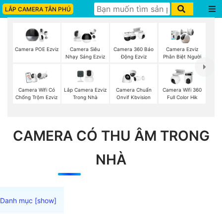
LẮP CAMERA TÂN PHÚ
Camera POE Ezviz
Camera Siêu
Camera 360 Báo
Camera Ezviz
Nhạy Sáng Ezviz
Động Ezviz
Phân Biệt Người
Lắp Camera Ezviz
Camera Wifi Có
Camera Chuẩn
Camera Wifi 360
Trong Nhà
Chống Trộm Ezviz
Onvif Kbvision
Full Color Hik
CAMERA CÓ THU ÂM TRONG
NHÀ