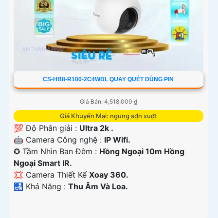
CS-HB8-R100-2C4WDL QUAY QUÉT DÙNG PIN
Giá Bán: 4,518,000 ₫
Giá Khuyến Mại: ngung s₫n xu₫t
💯 Độ Phân giải :
Ultra 2k .
🤖️ Camera Công nghệ :
IP Wifi.
✪ Tầm Nhìn Ban Đêm :
Hồng Ngoại 10m Hồng
Ngoại Smart IR.
💢 Camera Thiết Kế
Xoay 360.
️🛃 Khả Năng :
Thu Âm Và Loa.