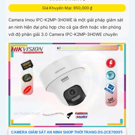
Giá Khuyến Mại: 950,000 ₫
Camera Imou IPC-K2MP-3H0WE là một giải pháp giám sát
an ninh hiện đại phù hợp cho cả gia đình hoặc văn phòng
với độ phân giải 3.0 Camera IPC-K2MP-3H0WE chuyên
dụng với thuật toán AI deep learning phân biệt người &
phương tiện
CAMERA GIÁM SÁT AN NINH SHOP THỜI TRANG DS-2CE70D0T-