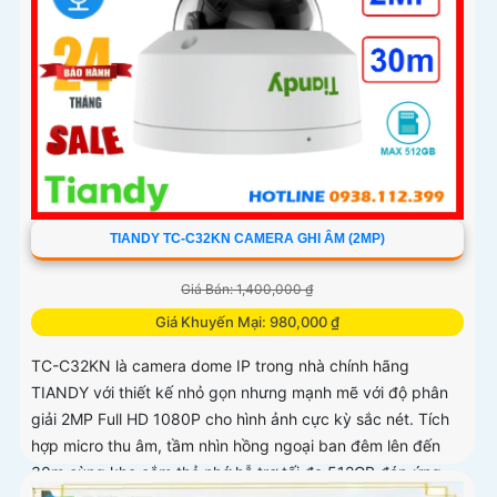
TIANDY TC-C32KN CAMERA GHI ÂM (2MP)
Giá Bán: 1,400,000 ₫
Giá Khuyến Mại: 980,000 ₫
TC-C32KN là camera dome IP trong nhà chính hãng
TIANDY với thiết kế nhỏ gọn nhưng mạnh mẽ với độ phân
giải 2MP Full HD 1080P cho hình ảnh cực kỳ sắc nét. Tích
hợp micro thu âm, tầm nhìn hồng ngoại ban đêm lên đến
30m cùng khe cắm thẻ nhớ hỗ trợ tối đa 512GB đáp ứng