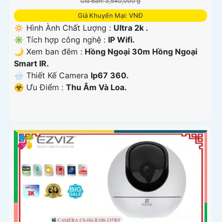
Giá Bán: 3,540,000 ₫
Giá Khuyến Mại: VNĐ
🔅 Hình Ành Chất Lượng :
Ultra 2k .
✳️ Tích hợp công nghệ :
IP Wifi.
🌙 Xem ban đêm :
Hồng Ngoại 30m Hồng Ngoại
Smart IR.
🌧️ Thiết Kế Camera
Ip67 360.
️☣️ Ưu Điểm :
Thu Âm Và Loa.