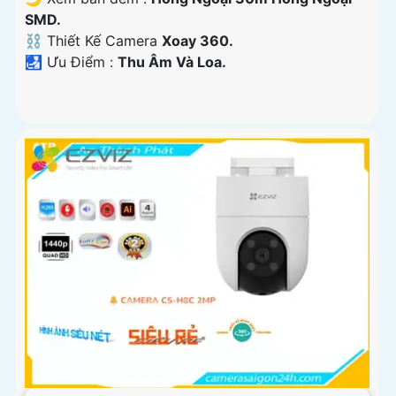
SMD.
⛓ Thiết Kế Camera
Xoay 360.
️🛃 Ưu Điểm :
Thu Âm Và Loa.