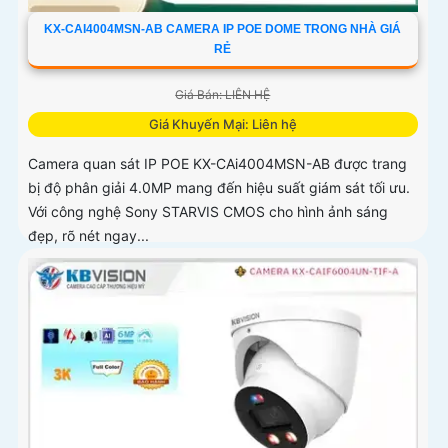
KX-CAI4004MSN-AB CAMERA IP POE DOME TRONG NHÀ GIÁ
RẺ
Giá Bán: LIÊN HỆ
Giá Khuyến Mại: Liên hệ
Camera quan sát IP POE KX-CAi4004MSN-AB được trang
bị độ phân giải 4.0MP mang đến hiệu suất giám sát tối ưu.
Với công nghệ Sony STARVIS CMOS cho hình ảnh sáng
đẹp, rõ nét ngay...