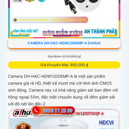
CAMERA DH-HAC-HDW1200EMP-A DAHUA
Giá Bán: 1,110,000 ₫
Giá Khuyến Mại: 950,000 ₫
Camera DH-HAC-HDW1200EMP-A là một sản phẩm
camera giá rẻ HD, thiết kế mượt mà với hình ảnh CMOS
sinh động. Camera này có khả năng giám sát ban đêm với
hồng ngoại 50m, đặc biệt chuyên dụng về đêm giám sát
với độ nét lên đến 2