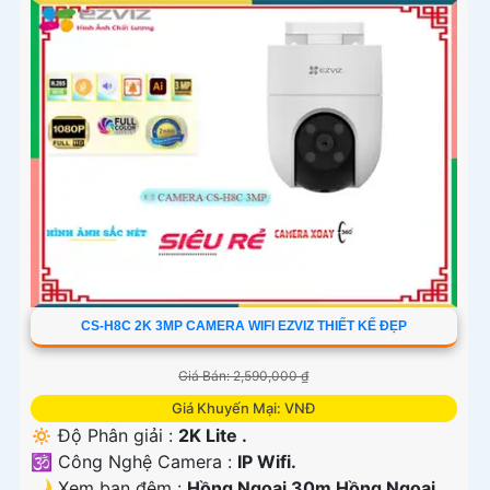
CS-H8C 2K 3MP CAMERA WIFI EZVIZ THIẾT KẾ ĐẸP
Giá Bán: 2,590,000 ₫
Giá Khuyến Mại: VNĐ
🔅 Độ Phân giải :
2K Lite .
🕉️ Công Nghệ Camera :
IP Wifi.
🌙 Xem ban đêm :
Hồng Ngoại 30m Hồng Ngoại