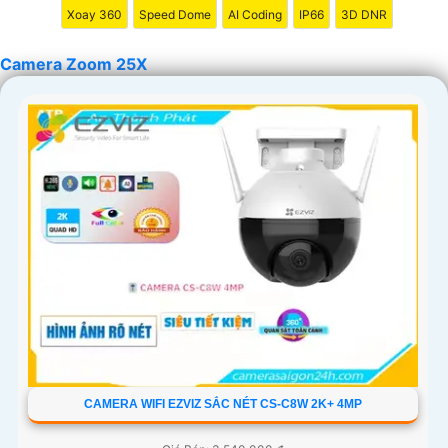
Xoay 360
Speed Dome
AI Coding
IP66
3D DNR
bất kỳ khó khăn nào.
Camera Zoom 25X
'
CAMERA WIFI EZVIZ SẮC NÉT CS-C8W 2K+ 4MP