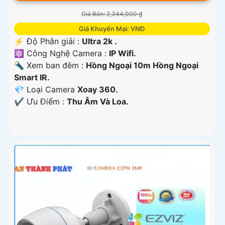
Giá Bán: 2,344,000 ₫
Giá Khuyến Mại: VNĐ
️⚡ Độ Phân giải :
Ultra 2k .
⚛️ Công Nghệ Camera :
IP Wifi.
🔦 Xem ban đêm :
Hồng Ngoại 10m Hồng Ngoại
Smart IR.
💎 Loại Camera
Xoay 360.
️✔️ Ưu Điểm :
Thu Âm Và Loa.