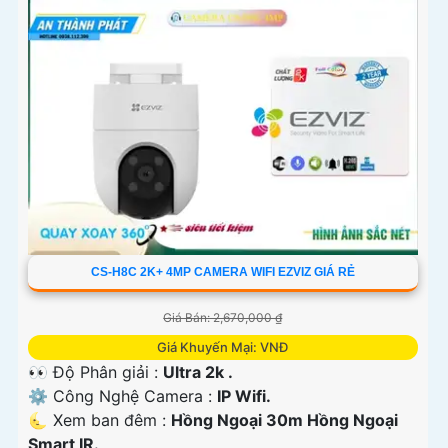
CS-H8C 2K+ 4MP CAMERA WIFI EZVIZ GIÁ RẺ
Giá Bán: 2,670,000 ₫
Giá Khuyến Mại: VNĐ
👀 Độ Phân giải :
Ultra 2k .
⚙ Công Nghệ Camera :
IP Wifi.
🌜 Xem ban đêm :
Hồng Ngoại 30m Hồng Ngoại
Smart IR.