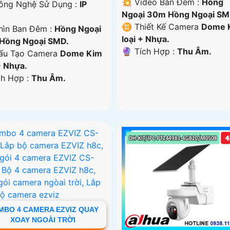
💥 Video Ban Đêm :
Hồng
ông Nghệ Sử Dụng :
IP
Ngoại 30m Hồng Ngoại SM
♊ Thiết Kế Camera
Dome 
hìn Ban Đêm :
Hồng Ngoại
loại + Nhựa.
Hồng Ngoại SMD.
️🔮 Tích Hợp :
Thu Âm.
u Tạo Camera
Dome Kim
+ Nhựa.
ch Hợp :
Thu Âm.
MBO 4 CAMERA EZVIZ QUAY
XOAY NGOÀI TRỜI