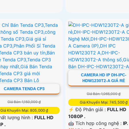
CAMERA HD IP DH-IPC-
HDW1230T2-A GIÁ RẺ
CAMERA TENDA CP3
Giá Bán: 1,065,000 ₫
Giá Bán: 1,150,000 ₫
Giá Khuyến Mại: 745,500 ₫
️⚡ Độ Phân giải :
FULL HD
Giá Khuyến Mại: 805,000 ₫
1080P .
hất lượng hình :
FULL HD
🤖️ Tích hợp công nghệ :
IP.
P .