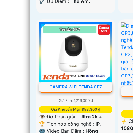
️✔️ Ưu Điểm :
Thu Âm.
CAMERA WIFI TENDA CP7
Giá Bán: 1,219,000 ₫
Giá Khuyến Mại: 853,300 ₫
👁 Độ Phân giải :
Ultra 2k + .
️⚡ C
🏆 Tích hợp công nghệ :
IP.
1080
🌚 Video Ban Đêm :
Hồng