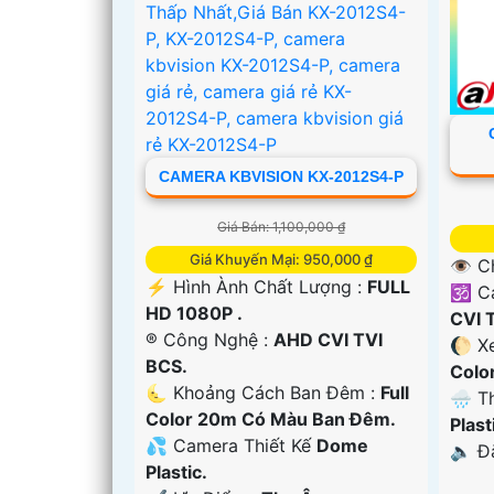
CAMERA KBVISION KX-2012S4-P
Giá Bán: 1,100,000 ₫
Giá Khuyến Mại: 950,000 ₫
👁 C
️⚡ Hình Ành Chất Lượng :
FULL
🕉️ 
HD 1080P .
CVI 
®️ Công Nghệ :
AHD CVI TVI
🌔 X
BCS.
Colo
🌜 Khoảng Cách Ban Đêm :
Full
🌧️ 
Color 20m Có Màu Ban Ðêm.
Plast
'
💦 Camera Thiết Kế
Dome
️🔈 Đ
Plastic.