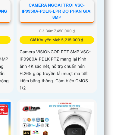
CAMERA NGOÀI TRỜI VSC-
ÙNG
IP0950A-PDLK-LPR ĐỘ PHÂN GIẢI
8MP
Giá Bán: 7,450,000 ₫
Giá Khuyến Mại: 5,215,000 ₫
Camera VISIONCOP PTZ 8MP VSC-
 4MP
IP0980A-PDLK-PTZ mang lại hình
ng
ảnh 4K sắc nét, hỗ trợ chuẩn nén
uẩn
H.265 giúp truyền tải mượt mà tiết
 rộng
kiệm băng thông. Cảm biến CMOS
1/2