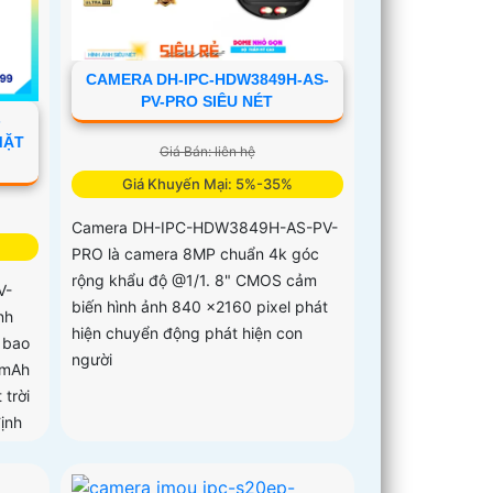
CAMERA DH-IPC-HDW3849H-AS-
PV-PRO SIÊU NÉT
-
MẶT
Giá Bán: liên hệ
Giá Khuyến Mại: 5%-35%
Camera DH-IPC-HDW3849H-AS-PV-
PRO là camera 8MP chuẩn 4k góc
rộng khẩu độ @1/1. 8" CMOS cảm
V-
biến hình ảnh 840 ×2160 pixel phát
nh
hiện chuyển động phát hiện con
 bao
người
0mAh
trời
ịnh