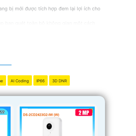
g bị mới được tích hợp đem lại lợi ích cho
úp bạn quét toàn bộ không gian một cách
hát hiện sự cố sớm, từ đó bảo vệ an ninh
hau, từ trong nhà đến ngoài trời.
hông gặp bất kỳ khó khăn nào.
me
AI Coding
IP66
3D DNR