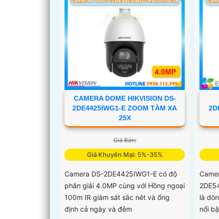
CAMERA DOME HIKVISION DS-
2DE4425IWG1-E ZOOM TẦM XA
2D
25X
Giá Bán:
Giá Khuyến Mại: 5%-35%
Camera DS-2DE4425IWG1-E có độ
Camer
phân giải 4.0MP cùng với Hồng ngoại
2DE54
100m IR giám sát sắc nét và ổng
là dò
định cả ngày và đêm
nổi b