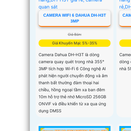
CAMERA WIFI 6 DAHUA DH-H3T
CAM
3MP
Giá Bán:
Giá Khuyến Mại: 5%-35%
Camera Dahua DH-H3T là dòng
Camer
camera quay quét trong nhà 355°
dòng 
3MP tích hợp Wi-Fi 6 Công nghệ AI
nhà 5
phát hiện người chuyển động và âm
thanh bất thường đàm thoại hai
chiều, hồng ngoại tầm xa ban đêm
10m hỗ trợ thẻ nhớ MicroSD 256GB
ONVIF và điều khiển từ xa qua ứng
dụng DMSS