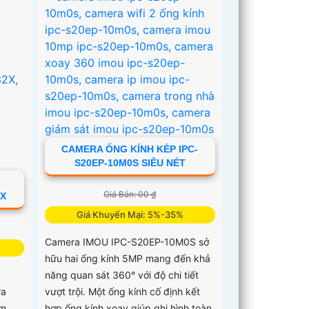
CAMERA ỐNG KÍNH KÉP IPC-
S20EP-10M0S SIÊU NÉT
Giá Bán: 00 ₫
2X
Giá Khuyến Mại: 5%-35%
Camera IMOU IPC-S20EP-10M0S sở
hữu hai ống kính 5MP mang đến khả
năng quan sát 360° với độ chi tiết
ra
vượt trội. Một ống kính cố định kết
om
hợp ống kính xoay giúp ghi hình toàn