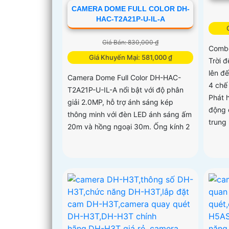
CAMERA DOME FULL COLOR DH-
HAC-T2A21P-U-IL-A
Giá Bán: 830,000 ₫
Combo
Giá Khuyến Mại: 581,000 ₫
Trời 
lên đ
Camera Dome Full Color DH-HAC-
4 chế
T2A21P-U-IL-A nổi bật với độ phân
Phát 
giải 2.0MP, hỗ trợ ánh sáng kép
động 
thông minh với đèn LED ánh sáng ấm
trung 
20m và hồng ngoại 30m. Ống kính 2