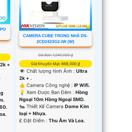
APO
CAMERA CUBE TRONG NHÀ DS-
2CD2423G2-IW (W)
Giá Bán: 1,240,000 ₫
Giá Khuyến Mại: 868,000 ₫
 2k +
👁 Chất lượng hình Ảnh :
Ultra
2k + .
P
👍 Camera Công nghệ :
IP Wifi.
💡 Xem Được Ban Đêm :
Hồng
ng
Ngoại 10m Hồng Ngoại SMD.
m.
🐜 Thiết Kế Camera
Dome Kim
60.
loại + Nhựa.
oa.
️₤ Đặt Điểm :
Thu Âm Và Loa.