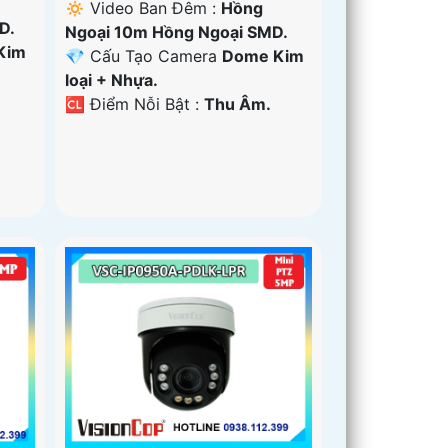
🔅 Video Ban Đêm :
Hồng
D.
Ngoại 10m Hồng Ngoại SMD.
Kim
💎 Cấu Tạo Camera
Dome Kim
loại + Nhựa.
️🆑 Điểm Nỗi Bật :
Thu Âm.