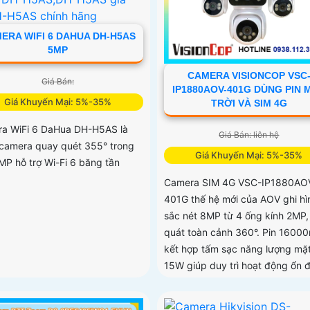
ERA WIFI 6 DAHUA DH-H5AS
5MP
CAMERA VISIONCOP VSC
Giá Bán:
IP1880AOV-401G DÙNG PIN 
Giá Khuyến Mại: 5%-35%
TRỜI VÀ SIM 4G
a WiFi 6 DaHua DH-H5AS là
Giá Bán: liên hệ
camera quay quét 355° trong
Giá Khuyến Mại: 5%-35%
MP hỗ trợ Wi-Fi 6 băng tần
Camera SIM 4G VSC-IP1880AO
401G thế hệ mới của AOV ghi hì
sắc nét 8MP từ 4 ống kính 2MP,
quát toàn cảnh 360°. Pin 1600
kết hợp tấm sạc năng lượng mặt 
15W giúp duy trì hoạt động ổn đ