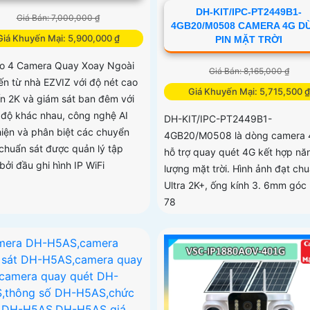
DH-KIT/IPC-PT2449B1-
Giá Bán: 7,000,000 ₫
4GB20/M0508 CAMERA 4G D
Giá Khuyến Mại: 5,900,000 ₫
PIN MẶT TRỜI
 4 Camera Quay Xoay Ngoài
Giá Bán: 8,165,000 ₫
đến từ nhà EZVIZ với độ nét cao
Giá Khuyến Mại: 5,715,500 ₫
ến 2K và giám sát ban đêm với
 độ khác nhau, công nghệ AI
DH-KIT/IPC-PT2449B1-
hiện và phân biệt các chuyển
4GB20/M0508 là dòng camera
chuẩn sát được quản lý tập
hỗ trợ quay quét 4G kết hợp nă
bởi đầu ghi hình IP WiFi
lượng mặt trời. Hình ảnh đạt ch
Ultra 2K+, ống kính 3. 6mm góc
78