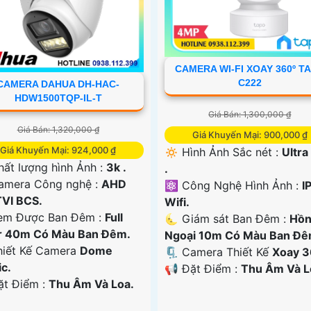
CAMERA WI-FI XOAY 360º T
C222
CAMERA DAHUA DH-HAC-
HDW1500TQP-IL-T
Giá Bán: 1,300,000 ₫
Giá Bán: 1,320,000 ₫
Giá Khuyến Mại: 900,000 ₫
Giá Khuyến Mại: 924,000 ₫
🔅 Hình Ảnh Sắc nét :
Ultra
hất lượng hình Ảnh :
3k .
.
Camera Công nghệ :
AHD
⚛️ Công Nghệ Hình Ảnh :
I
TVI BCS.
Wifi.
em Được Ban Đêm :
Full
🌜 Giám sát Ban Đêm :
Hồ
r 40m Có Màu Ban Ðêm.
Ngoại 10m Có Màu Ban Ðê
Thiết Kế Camera
Dome
🗜️ Camera Thiết Kế
Xoay 3
ic.
️📢 Đặt Điểm :
Thu Âm Và L
ặt Điểm :
Thu Âm Và Loa.