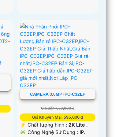
CAMERA 3.0MP IPC-C32EP
Giá Bán: 850,000 ₫
Giá Khuyến Mại: 595,000 ₫
️⚡ Chất lượng hình :
2K Lite .
✳️ Công Nghệ Sử Dụng :
IP.