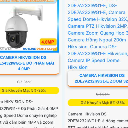
CAMERA HIKVISIION DS-
E5432IWG1-E ĐỘ PHÂN GIẢI
4.0MP
CAMERA HIKVISION DS-
2DE7A232IWG1-E ZOOM 3
Giá Bán:
Giá Khuyến Mại: 5%-35%
Giá Bán:
a HIKVISION DS-
Giá Khuyến Mại: 5%-35%
32IWG1-E Độ Phân Giải 4.0MP
Camera Hikvision DS-
ng Speed Dome chuyên nghiệp
2DE7A232IWG1-E là dòng came
ật với cảm biến 4MP và zoom
PTZ ngoài trời với khả năng zo