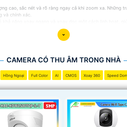
g cao, sắc nét và rõ ràng ngay cả khi zoom xa. Những tran
g và chính xác.
ó khả năng xoay ngang và xoay dọc một cách linh hoạt, gi
báo thông minh, Camera Zoom 25X giúp bạn nhận biết và p
p đặt và ứng dụng linh hoạt trong nhiều môi trường khác n
về việc quan sát và giám sát từ xa mọi lúc, mọi nơi mà k
CAMERA CÓ THU ÂM TRONG NHÀ
Hồng Ngoại
Full Color
AI
CMOS
Xoay 360
Speed Do