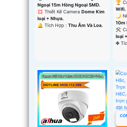
🏆 C
Ngoại 15m Hồng Ngoại SMD.
Wifi.
💢 Thiết Kế Camera
Dome Kim
🌙 N
loại + Nhựa.
10m 
️🔔 Tích Hợp :
Thu Âm Và Loa.
⚒ Cấ
loại 
️✤ Tí
CO