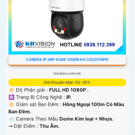
CAMERA IP 2MP KABE VISION KX-CD2257MPN
Giá Bán: Liên hệ
Giá Khuyến Mại: 5%-35%
🔅 Độ Phân giải :
FULL HD 1080P .
⚛️ Trang Bị Công Nghệ :
IP.
🔅 Giám sát Ban Đêm :
Hồng Ngoại 100m Có Màu
Ban Ðêm.
🌧️ Camera Theo Mẫu
Dome Kim loại + Nhựa.
️⇝ Đặt Điểm :
Thu Âm.