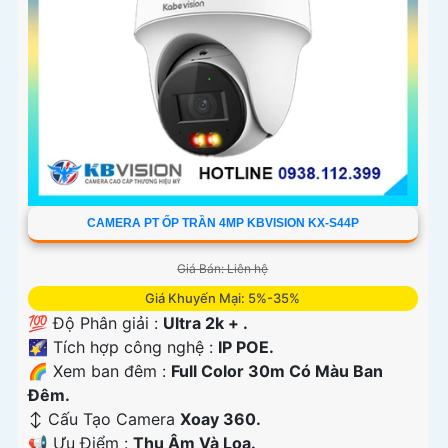
CAMERA PT ỐP TRẦN 4MP KBVISION KX-S44P
Giá Bán: Liên hệ
Giá Khuyến Mại: 5%-35%
💯 Độ Phân giải :
Ultra 2k + .
🌠 Tích hợp công nghệ :
IP POE.
🌈 Xem ban đêm :
Full Color 30m Có Màu Ban
Ðêm.
↕️ Cấu Tạo Camera
Xoay 360.
️📢 Ưu Điểm :
Thu Âm Và Loa.