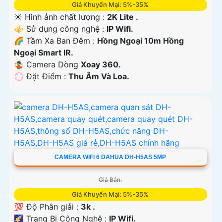
Giá Khuyến Mại: 5%-35%
☀️ Hình ảnh chất lượng :
2K Lite .
⚜️ Sử dụng công nghệ :
IP Wifi.
🌈 Tầm Xa Ban Đêm :
Hồng Ngoại 10m Hồng
Ngoại Smart IR.
🤹 Camera Dòng
Xoay 360.
️💮 Đặt Điểm :
Thu Âm Và Loa.
CAMERA WIFI 6 DAHUA DH-H5AS 5MP
Giá Bán:
Giá Khuyến Mại: 5%-35%
💯 Độ Phân giải :
3k .
🌠 Trang Bị Công Nghệ :
IP Wifi.