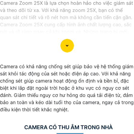
Camera Zoom 25X là lựa chọn hoàn hảo cho việc giám sát
và theo dõi từ xa. Với khả năng zoom 25X, bạn có thể
quan sát chi tiết và rõ nét hơn mà không cần tiến cận gần.
Camera Zoom 25X cung cấp hình ảnh chất lượng cao, sắc
nét và rõ ràng ngay cả khi zoom xa. Những trang bị mới
được tích hợp đem lại lợi ích cho bạn theo dõi những vị trí
xa một cách dễ dàng và chính xác.
Với công nghệ tiên tiến, Camera Zoom 25X có khả năng
xoay ngang và xoay dọc một cách linh hoạt, giúp bạn quét
Camera có khả năng chống sét giúp bảo vệ hệ thống giám
toàn bộ không gian một cách hoàn toàn tự động.
sát khỏi tác động của sét hoặc điện áp cao. Với khả năng
Với tính năng cảm biến chuyển động và cảnh báo thông
chống sét giúp camera hoạt động ổn định và bền bỉ, đặc
minh, Camera Zoom 25X giúp bạn nhận biết và phát hiện
biệt khi lắp đặt ngoài trời hoặc ở khu vực có nguy cơ sét
sự cố sớm, từ đó bảo vệ an ninh cho ngôi nhà hoặc doanh
đánh. Giảm thiểu nguy cơ hư hỏng do quá tải điện từ, đảm
nghiệp của bạn.
bảo an toàn và kéo dài tuổi thọ của camera, ngay cả trong
Camera Zoom 25X được thiết kế nhỏ gọn, dễ lắp đặt và
điều kiện thời tiết khắc nghiệt.
ứng dụng linh hoạt trong nhiều môi trường khác nhau, từ
trong nhà đến ngoài trời.
Với Camera Zoom 25X, bạn hoàn toàn yên tâm về việc
CAMERA CÓ THU ÂM TRONG NHÀ
quan sát và giám sát từ xa mọi lúc, mọi nơi mà không gặp