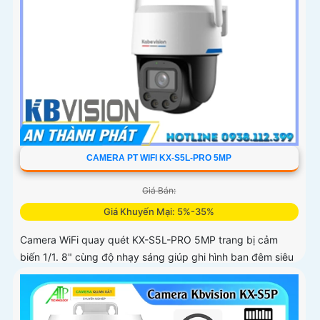
CAMERA PT WIFI KX-S5L-PRO 5MP
Giá Bán:
Giá Khuyến Mại: 5%-35%
Camera WiFi quay quét KX-S5L-PRO 5MP trang bị cảm
biến 1/1. 8" cùng độ nhạy sáng giúp ghi hình ban đêm siêu
rõ. Tích hợp Auto Tracking, phát hiện người, phương tiện,
quay quét tự...