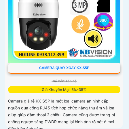
CAMERA QUAY XOAY KX-S5P
Giá Bán: liên hệ
Giá Khuyến Mại: 5%-35%
Camera giá rẻ KX-S5P là một loại camera an ninh cấp
nguồn qua cổng RJ45 tích hợp chức năng thu âm và loa
giúp giúp đàm thoại 2 chiều. Camera cũng được trang bị
chống ngược sáng DWDR mang lại hình ảnh rõ nét ở mọi
điều kiện ánh sáng