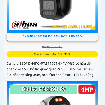
CAMERA 360° DH-IPC-PT2449C1-S-PV-PRO
Giá Bán: liên hệ
Giá Khuyến Mại: 5%-35%
Camera 360° DH-IPC-PT2449C1-S-PV-PRO sở hữu độ
phân giải 4MP, hỗ trợ quay quét Pan 0°–345° và Tilt 0°–
90, đèn trợ sáng 30m, nén hình ảnh Smart H.265+, cùng
các công nghệ xử lý WDR 120dB, BLC, HLC, 3D-NR