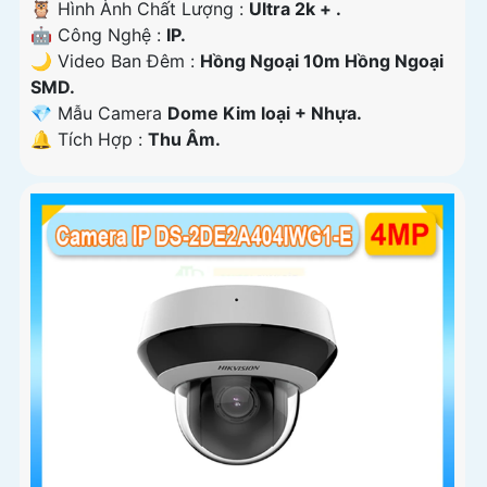
🦉 Hình Ành Chất Lượng :
Ultra 2k + .
🤖️ Công Nghệ :
IP.
🌙 Video Ban Đêm :
Hồng Ngoại 10m Hồng Ngoại
SMD.
💎 Mẫu Camera
Dome Kim loại + Nhựa.
️🔔 Tích Hợp :
Thu Âm.