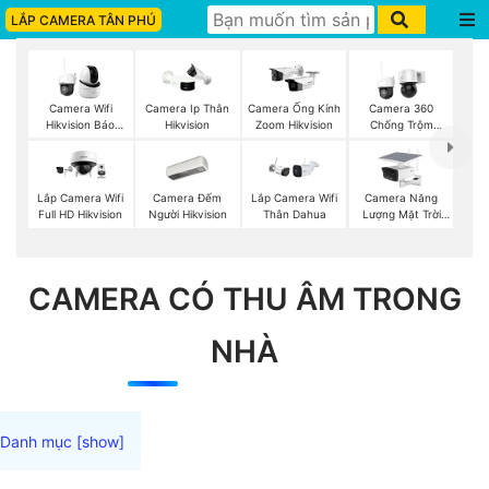
LẮP CAMERA TÂN PHÚ
Camera Wifi
Camera Ip Thân
Camera Ống Kính
Camera 360
Hikvision Báo
Hikvision
Zoom Hikvision
Chống Trộm
Động
Hikvision
Camera Đếm
Camera Năng
Lắp Camera Wifi
Lắp Camera Wifi
Người Hikvision
Lượng Mặt Trời
Full HD Hikvision
Thân Dahua
Dahua
CAMERA CÓ THU ÂM TRONG
NHÀ