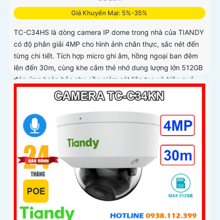
Giá Khuyến Mại: 5%-35%
TC-C34HS là dòng camera IP dome trong nhà của TIANDY
có độ phân giải 4MP cho hình ảnh chân thực, sắc nét đến
từng chi tiết. Tích hợp micro ghi âm, hồng ngoại ban đêm
lên đến 30m, cùng khe cắm thẻ nhớ dung lượng lớn 512GB
đáp ứng hoàn hảo nhu cầu giám sát liên tục và hiệu quả