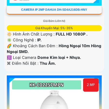
CAMERA IP 2MP DAHUA DH-SD4A216DB-HNY
Giá Bán: Liên hệ
Giá Khuyến Mại: 5%-35%
🔆 Hình Ành Chất Lượng :
FULL HD 1080P .
✳️ Công Nghệ :
IP.
🌈 Khoảng Cách Ban Đêm :
Hồng Ngoại 10m Hồng
Ngoại SMD.
🕉️ Loại Camera
Dome Kim loại + Nhựa.
️⌘ Điểm Nỗi Bật :
Thu Âm.