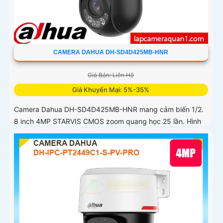
CAMERA DAHUA DH-SD4D425MB-HNR
Giá Bán: Liên Hệ
Giá Khuyến Mại: 5%-35%
Camera Dahua DH-SD4D425MB-HNR mang cảm biến 1/2.
8 inch 4MP STARVIS CMOS zoom quang học 25 lần. Hình
ảnh sắc nét ban đêm với Starlight tầm hồng ngoại 100 mét
ánh sáng ấm 50 mét