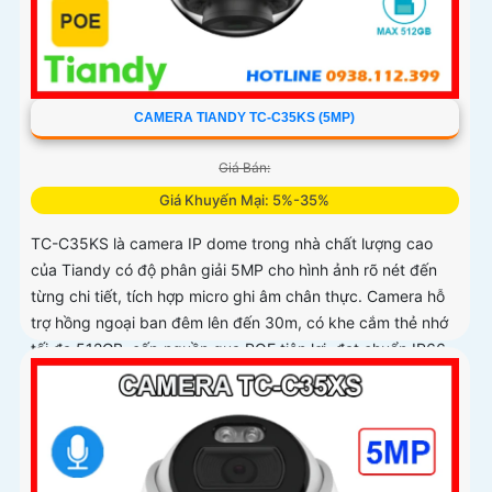
CAMERA TIANDY TC-C35KS (5MP)
Giá Bán:
Giá Khuyến Mại: 5%-35%
TC-C35KS là camera IP dome trong nhà chất lượng cao
của Tiandy có độ phân giải 5MP cho hình ảnh rõ nét đến
từng chi tiết, tích hợp micro ghi âm chân thực. Camera hỗ
trợ hồng ngoại ban đêm lên đến 30m, có khe cắm thẻ nhớ
tối đa 512GB, cấp nguồn qua POE tiện lợi, đạt chuẩn IP66
chống bụi nước và IK10 chống va đập mạnh