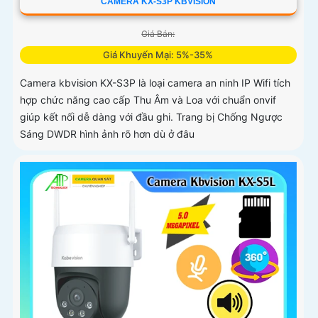
CAMERA KX-S3P KBVISION
Giá Bán:
Giá Khuyến Mại: 5%-35%
Camera kbvision KX-S3P là loại camera an ninh IP Wifi tích
hợp chức năng cao cấp Thu Âm và Loa với chuẩn onvif
giúp kết nối dễ dàng với đầu ghi. Trang bị Chống Ngược
Sáng DWDR hình ảnh rõ hơn dù ở đâu