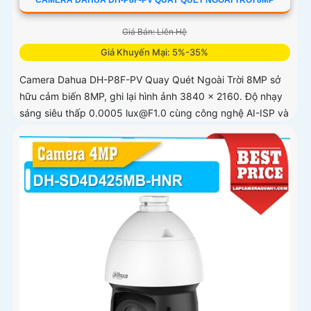
Giá Bán: Liên Hệ
Giá Khuyến Mại: 5%-35%
Camera Dahua DH-P8F-PV Quay Quét Ngoài Trời 8MP sở
hữu cảm biến 8MP, ghi lại hình ảnh 3840 × 2160. Độ nhạy
sáng siêu thấp 0.0005 lux@F1.0 cùng công nghệ AI-ISP và
cảm biến lớn...