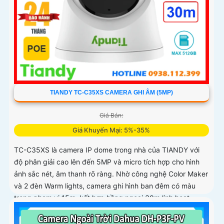
TIANDY TC-C35XS CAMERA GHI ÂM (5MP)
Giá Bán:
Giá Khuyến Mại: 5%-35%
TC-C35XS là camera IP dome trong nhà của TIANDY với
độ phân giải cao lên đến 5MP và micro tích hợp cho hình
ảnh sắc nét, âm thanh rõ ràng. Nhờ công nghệ Color Maker
và 2 đèn Warm lights, camera ghi hình ban đêm có màu
trong phạm vi 15m, kết hợp hồng ngoại 30m linh hoạt