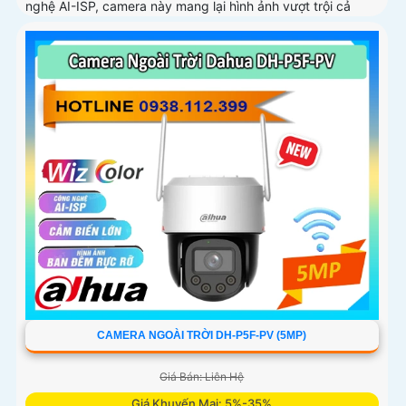
nghệ AI-ISP, camera này mang lại hình ảnh vượt trội cả
ngày lẫn đêm
CAMERA NGOÀI TRỜI DH-P5F-PV (5MP)
Giá Bán: Liên Hệ
Giá Khuyến Mại: 5%-35%