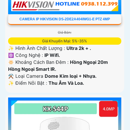
CAMERA IP HIKVISION DS-2DE2A404IWG1-E PTZ 4MP
Giá Bán:
Giá Khuyến Mại: 5%-35%
✨ Hình Ành Chất Lượng :
Ultra 2k + .
⚛️ Công Nghệ :
IP Wifi.
🔅 Khoảng Cách Ban Đêm :
Hồng Ngoại 20m
Hồng Ngoại Smart IR.
⚒ Loại Camera
Dome Kim loại + Nhựa.
️✨ Điểm Nỗi Bật :
Thu Âm Và Loa.