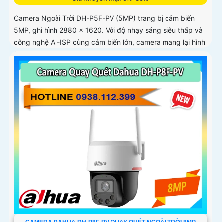
Camera Ngoài Trời DH-P5F-PV (5MP) trang bị cảm biến
5MP, ghi hình 2880 × 1620. Với độ nhạy sáng siêu thấp và
công nghệ AI-ISP cùng cảm biến lớn, camera mang lại hình
ảnh vượt trội cả ngày lẫn đêm
CAMERA DAHUA DH-P8F-PV QUAY QUÉT NGOÀI TRỜI 8MP