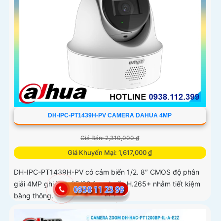
DH-IPC-PT1439H-PV CAMERA DAHUA 4MP
Giá Bán: 2,310,000 ₫
Giá Khuyến Mại: 1,617,000 ₫
DH-IPC-PT1439H-PV có cảm biến 1/2. 8″ CMOS độ phân
giải 4MP ghi hình 25/30 fps chuẩn H.265+ nhằm tiết kiệm
băng thông. Ống kính cố định 2