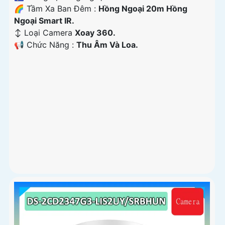
🌈 Tầm Xa Ban Đêm :
Hồng Ngoại 20m Hồng
Ngoại Smart IR.
↕️ Loại Camera
Xoay 360.
️📢 Chức Năng :
Thu Âm Và Loa.