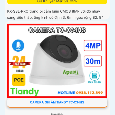
Giá Khuyến Mại: 5%-35%
KX-S8L-PRO trang bị cảm biến CMOS 8MP với độ nhạy
sáng siêu thấp, ống kính cố định 3. 6mm góc rộng 82. 9°,
hỗ trợ quay quét tự động, Auto Tracking theo dõi đối tượng
CAMERA GHI ÂM TIANDY TC-C34HS
Giá Bán: