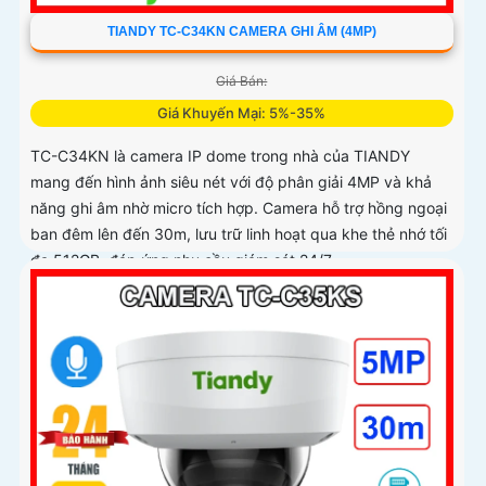
TIANDY TC-C34KN CAMERA GHI ÂM (4MP)
Giá Bán:
Giá Khuyến Mại: 5%-35%
TC-C34KN là camera IP dome trong nhà của TIANDY
mang đến hình ảnh siêu nét với độ phân giải 4MP và khả
năng ghi âm nhờ micro tích hợp. Camera hỗ trợ hồng ngoại
ban đêm lên đến 30m, lưu trữ linh hoạt qua khe thẻ nhớ tối
đa 512GB, đáp ứng nhu cầu giám sát 24/7