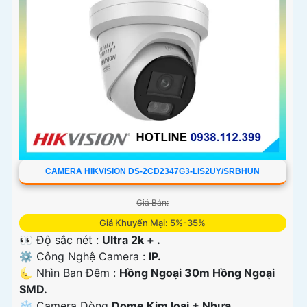
CAMERA HIKVISION DS-2CD2347G3-LIS2UY/SRBHUN
Giá Bán:
Giá Khuyến Mại: 5%-35%
👀 Độ sắc nét :
Ultra 2k + .
⚙ Công Nghệ Camera :
IP.
🌜 Nhìn Ban Đêm :
Hồng Ngoại 30m Hồng Ngoại
SMD.
❄ Camera Dòng
Dome Kim loại + Nhựa.