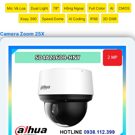
bất kỳ khó khăn nào.
Mic Và Loa
Dual Light
78°
Hồng Ngoại
Full Color
AI
CMOS
Xoay 360
Speed Dome
AI Coding
IP66
3D DNR
Camera Zoom 25X
'