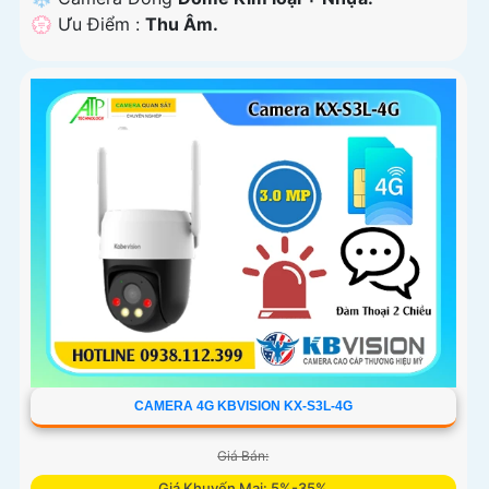
️💮 Ưu Điểm :
Thu Âm.
CAMERA 4G KBVISION KX-S3L-4G
Giá Bán:
Giá Khuyến Mại: 5%-35%