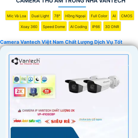
CAMERA THU ÂM TRONG NHÀ VANTECH
Mic Và Loa
Dual Light
78°
Hồng Ngoại
Full Color
AI
CMOS
Xoay 360
Speed Dome
AI Coding
IP66
3D DNR
Camera Vantech Việt Nam Chất Lượng Dịch Vụ Tốt
'