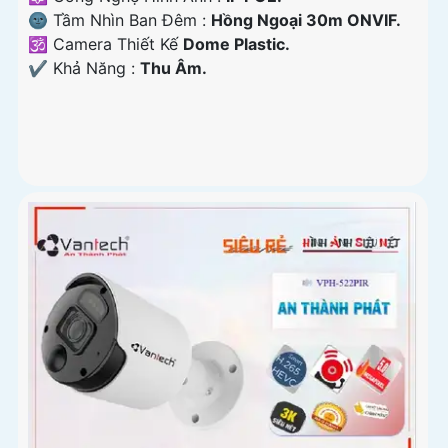
🌚 Tầm Nhìn Ban Đêm :
Hồng Ngoại 30m ONVIF.
🕉️ Camera Thiết Kế
Dome Plastic.
️✔️ Khả Năng :
Thu Âm.