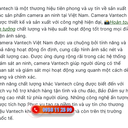
antech là một thương hiệu tiên phong và uy tín về sản xuất
ác sản phẩm camera an ninh tại Việt Nam. Camera Vantech
ược thiết kế và sản xuất với công nghệ hiện đại, 📸
Hoàn to
in tưởng
chất lượng và hiệu suất hoạt động tốt trong mọi đi
iện ánh sáng.
amera Vantech Việt Nam được ưa chuộng bởi tính năng và
hả năng hoạt động ổn định, cung cấp hình ảnh sắc nét và
hất lượng cao. Được ứng dụng rộng rãi trong các hệ thống
iám sát an ninh, camera Vantech giúp người dùng có thể
uan sát và giám sát mọi hoạt động xung quanh một cách d
àng và chính xác.
ính năng chất lượng khác Vantech cũng được biết đến với
ịch vụ hỗ trợ khách hàng tận tình và chu đáo,
Bảo Đảm
sự h
òng cao nhất từ phía người dùng. Những công nghệ ấn tượn
ược tích hợp Phục vụ tạo ra niềm tin và uy tín cho thương
iệu Vantech không chỉ trong nước mà còn trên thị trường
uốc tế.