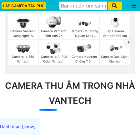
LẮP CAMERA TÂN PHÚ
Lắp Camera
Camera Vantech
Camera Vantech
Camera Có Chống
Vantech Ghi Âm
Công Nghệ Ai
Hình Ảnh 2K
Ngược Sáng
Vantech
Camera Ip 360
Camera Ip AI Full
Camera Kbvision
Camera Dual Light
Vantech
Color Vantech
Chống Trộm
Kbvision
CAMERA THU ÂM TRONG NHÀ
VANTECH