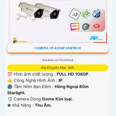
CAMERA VP-410SIP VANTECH
Giá Bán: 2,770,000 ₫
Giá Khuyến Mại: 30%
💯 Hình ảnh chất lượng :
FULL HD 1080P .
👍 Công Nghệ Hình Ảnh :
IP.
🌚 Tầm Nhìn Ban Đêm :
Hồng Ngoại 80m
Starlight.
🛡 Camera Dòng
Dome Kim loại.
️♚ Khả Năng :
Thu Âm.