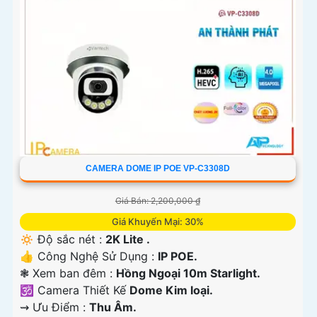
CAMERA DOME IP POE VP-C3308D
Giá Bán: 2,200,000 ₫
Giá Khuyến Mại: 30%
🔅 Độ sắc nét :
2K Lite .
👍 Công Nghệ Sử Dụng :
IP POE.
❃ Xem ban đêm :
Hồng Ngoại 10m Starlight.
🕉️ Camera Thiết Kế
Dome Kim loại.
️⇝ Ưu Điểm :
Thu Âm.