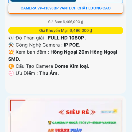
CAMERA VP-41090BP VANTECH CHẤT LƯỢNG CAO
Giá Bán: 6,496,000 ₫
Giá Khuyến Mại: 6,496,000 ₫
👀 Độ Phân giải :
FULL HD 1080P .
⚒ Công Nghệ Camera :
IP POE.
💥 Xem ban đêm :
Hồng Ngoại 20m Hồng Ngoại
SMD.
♊ Cấu Tạo Camera
Dome Kim loại.
️💮 Ưu Điểm :
Thu Âm.