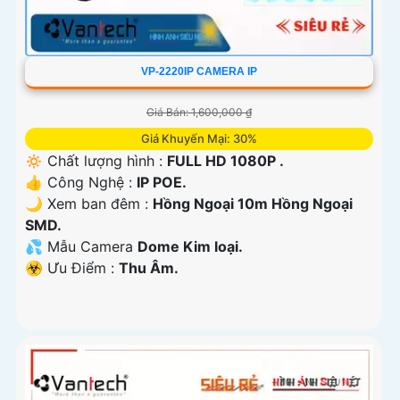
VP-2220IP CAMERA IP
Giá Bán: 1,600,000 ₫
Giá Khuyến Mại: 30%
🔅 Chất lượng hình :
FULL HD 1080P .
👍 Công Nghệ :
IP POE.
🌙 Xem ban đêm :
Hồng Ngoại 10m Hồng Ngoại
SMD.
💦 Mẫu Camera
Dome Kim loại.
️☣️ Ưu Điểm :
Thu Âm.