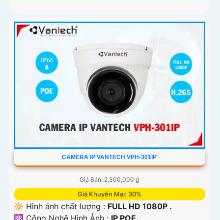
CAMERA IP VANTECH VPH-301IP
Giá Bán: 2,300,000 ₫
Giá Khuyến Mại: 30%
🔆 Hình ảnh chất lượng :
FULL HD 1080P .
⚛️ Công Nghệ Hình Ảnh :
IP POE.