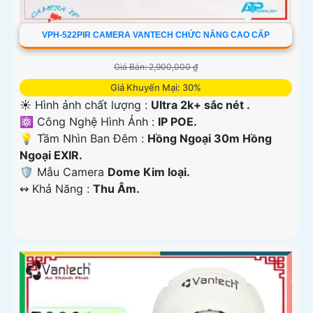
VPH-522PIR CAMERA VANTECH CHỨC NĂNG CAO CẤP
Giá Bán: 2,900,000 ₫
Giá Khuyến Mại: 30%
☀️ Hình ảnh chất lượng :
Ultra 2k+ sắc nét .
⚛️ Công Nghệ Hình Ảnh :
IP POE.
💡 Tầm Nhìn Ban Đêm :
Hồng Ngoại 30m Hồng
Ngoại EXIR.
🛡 Mẫu Camera
Dome Kim loại.
️↭ Khả Năng :
Thu Âm.