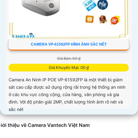
CAMERA VP-61592FP HÌNH ẢNH SẮC NÉT
Giá Bán: 00 ₫
Giá Khuyến Mại: 00 ₫
Camera An Ninh IP POE VP-61592FP là một thiết bị giám
sát cao cấp được sử dụng rộng rãi trong hệ thống an ninh
ở các khu vực công cộng, cửa hàng, văn phòng và gia
đình. Với độ phân giải 2MP, chất lượng hình ảnh rõ nét và
sắc nét
iới thiệu về Camera Vantech Việt Nam