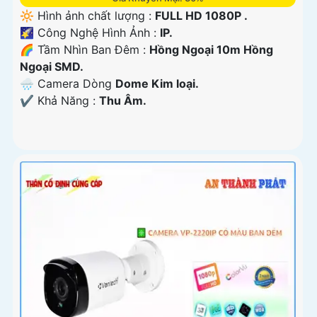
🔆 Hình ảnh chất lượng :
FULL HD 1080P .
🌠 Công Nghệ Hình Ảnh :
IP.
🌈 Tầm Nhìn Ban Đêm :
Hồng Ngoại 10m Hồng
Ngoại SMD.
🌧️ Camera Dòng
Dome Kim loại.
️✔️ Khả Năng :
Thu Âm.