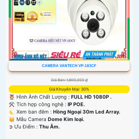
CAMERA VANTECH VP-183CF
Giá Bán: 1,800,000 ₫
Giá Khuyến Mại: 30%
🦉 Hình Ành Chất Lượng :
FULL HD 1080P .
⚒ Tích hợp công nghệ :
IP POE.
🌜 Xem ban đêm :
Hồng Ngoại 30m Led Array.
👑 Mẫu Camera
Dome Kim loại.
️➲ Ưu Điểm :
Thu Âm.