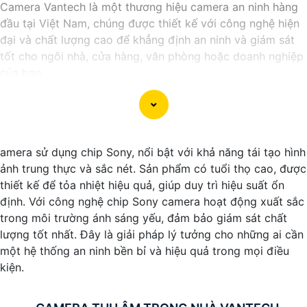
Camera Vantech là một thương hiệu camera an ninh hàng
đầu tại Việt Nam, chúng được thiết kế với công nghệ hiện
đại và chất lượng cao để khẳng định an ninh và giám sát
tốt cho ngôi nhà, cửa hàng, văn phòng hoặc doanh nghiệp
của bạn.
Vantech Việt Nam cung cấp các dòng sản phẩm camera
giám sát chất lượng cao như camera IP, camera HD-TVI,
camera AHD, camera wifi, camera thông minh, và nhiều
hơn nữa. Các sản phẩm của Vantech được sản xuất theo
amera sử dụng chip Sony, nổi bật với khả năng tái tạo hình
tiêu chuẩn chất lượng cao, đáng tin cậy và dễ sử dụng.
ảnh trung thực và sắc nét. Sản phẩm có tuổi thọ cao, được
Điểm mạnh của Camera Vantech là chất lượng dịch vụ tốt
thiết kế để tỏa nhiệt hiệu quả, giúp duy trì hiệu suất ổn
và hỗ trợ khách hàng chu đáo. Đội ngũ nhân viên kỹ thuật
định. Với công nghệ chip Sony camera hoạt động xuất sắc
chuyên nghiệp của Vantech sẽ giúp bạn lựa chọn giải pháp
trong môi trường ánh sáng yếu, đảm bảo giám sát chất
camera phù hợp với nhu cầu và ngân sách của bạn.
lượng tốt nhất. Đây là giải pháp lý tưởng cho những ai cần
Nếu bạn đang tìm kiếm một giải pháp giám sát an ninh tốt
một hệ thống an ninh bền bỉ và hiệu quả trong mọi điều
cho ngôi nhà hoặc doanh nghiệp của mình, Camera
kiện.
Vantech Việt Nam là một lựa chọn hàng đầu mà bạn có thể
tin tưởng.