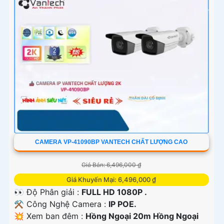
bất kỳ khó khăn nào.
'
CAMERA VP-41090BP VANTECH CHẤT LƯỢNG CAO
Giá Bán: 6,496,000 ₫
Giá Khuyến Mại: 6,496,000 ₫
👀 Độ Phân giải :
FULL HD 1080P .
⚒ Công Nghệ Camera :
IP POE.
💥 Xem ban đêm :
Hồng Ngoại 20m Hồng Ngoại