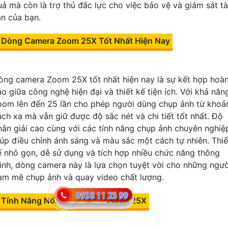
uả mà còn là trợ thủ đắc lực cho việc bảo vệ và giám sát tà
ản của bạn.
Dòng Camera Zoom 25X Tốt Nhất Hiện Nay
òng camera Zoom 25X tốt nhất hiện nay là sự kết hợp hoà
ảo giữa công nghệ hiện đại và thiết kế tiện ích. Với khả năn
oom lên đến 25 lần cho phép người dùng chụp ảnh từ khoả
ách xa mà vẫn giữ được độ sắc nét và chi tiết tốt nhất. Độ
hân giải cao cùng với các tính năng chụp ảnh chuyên nghiệ
iúp điều chỉnh ánh sáng và màu sắc một cách tự nhiên. Thiế
ế nhỏ gọn, dễ sử dụng và tích hợp nhiều chức năng thông
inh, dòng camera này là lựa chọn tuyệt vời cho những ngườ
am mê chụp ảnh và quay video chất lượng.
Tính Năng Nổi Bật Camera Zoom 25X