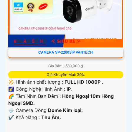
CAMERA VP-2200SIP VANTECH
Giá Bán: 1,680,000 ₫
Giá Khuyến Mại: 30%
🔆 Hình ảnh chất lượng :
FULL HD 1080P .
🌠 Công Nghệ Hình Ảnh :
IP.
🌈 Tầm Nhìn Ban Đêm :
Hồng Ngoại 10m Hồng
Ngoại SMD.
🌧️ Camera Dòng
Dome Kim loại.
️✔️ Khả Năng :
Thu Âm.