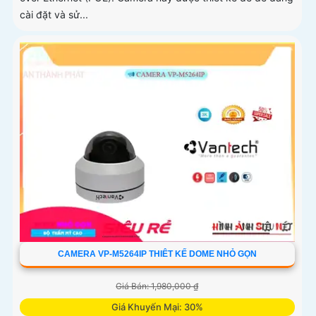
cài đặt và sử...
CAMERA VP-M5264IP THIÊT KẾ DOME NHỎ GỌN
Giá Bán: 1,980,000 ₫
Giá Khuyến Mại: 30%