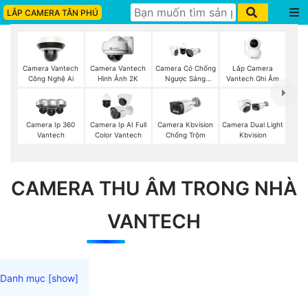
LẮP CAMERA TÂN PHÚ
Lắp Camera
Camera Vantech
Camera Vantech
Camera Có Chống
Vantech Ghi Âm
Công Nghệ Ai
Hình Ảnh 2K
Ngược Sáng
Vantech
Camera Ip 360
Camera Ip AI Full
Camera Kbvision
Camera Dual Light
Vantech
Color Vantech
Chống Trộm
Kbvision
CAMERA THU ÂM TRONG NHÀ
VANTECH