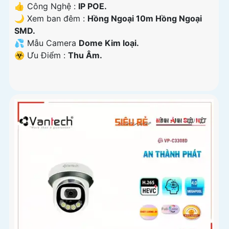
👍 Công Nghệ :
IP POE.
🌙 Xem ban đêm :
Hồng Ngoại 10m Hồng Ngoại
SMD.
💦 Mẫu Camera
Dome Kim loại.
️☣️ Ưu Điểm :
Thu Âm.