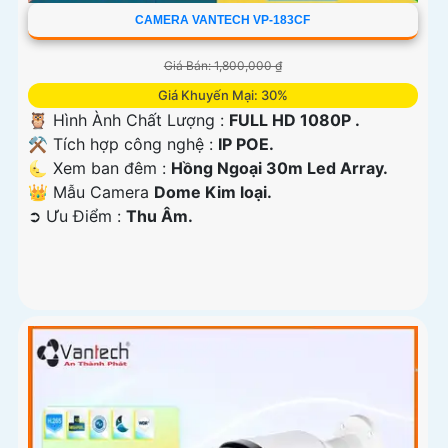
CAMERA VANTECH VP-183CF
Giá Bán: 1,800,000 ₫
Giá Khuyến Mại: 30%
🦉 Hình Ành Chất Lượng :
FULL HD 1080P .
⚒ Tích hợp công nghệ :
IP POE.
🌜 Xem ban đêm :
Hồng Ngoại 30m Led Array.
👑 Mẫu Camera
Dome Kim loại.
️➲ Ưu Điểm :
Thu Âm.