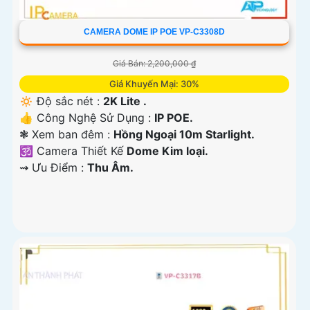
CAMERA DOME IP POE VP-C3308D
Giá Bán: 2,200,000 ₫
Giá Khuyến Mại: 30%
🔅 Độ sắc nét :
2K Lite .
👍 Công Nghệ Sử Dụng :
IP POE.
❃ Xem ban đêm :
Hồng Ngoại 10m Starlight.
🕉️ Camera Thiết Kế
Dome Kim loại.
️⇝ Ưu Điểm :
Thu Âm.