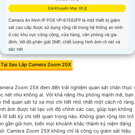
Giá Khuyến Mại: 00 ₫
Camera An Ninh IP POE VP-61592FP là một thiết bị giám
sát cao cấp được sử dụng rộng rãi trong hệ thống an ninh
ở các khu vực công cộng, cửa hàng, văn phòng và gia
đình. Với độ phân giải 2MP, chất lượng hình ảnh rõ nét và
sắc nét
Tại Sao Lắp Camera Zoom 25X
amera Zoom 25X đem đến trải nghiệm quan sát chân thực 
ắc nét như không ai. Với khả năng thu phóng mạnh mẽ, bạn
ó thể quan sát từ xa mọi chi tiết nhỏ nhất một cách rõ ràng.
ình ảnh được tái tạo với độ chính xác cao, giúp bạn không
ỏ lỡ bất kỳ chi tiết quan trọng nào. Không gian rộng lớn trở
ên gần gũi hơn, biến mọi khoảnh khắc thành kỷ niệm đáng
hớ. Camera Zoom 25X không chỉ là công cụ giám sát hiệu