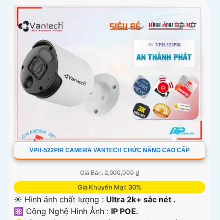
VPH-522PIR CAMERA VANTECH CHỨC NĂNG CAO CẤP
Giá Bán: 2,900,000 ₫
Giá Khuyến Mại: 30%
☀️ Hình ảnh chất lượng :
Ultra 2k+ sắc nét .
⚛️ Công Nghệ Hình Ảnh :
IP POE.