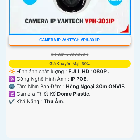
CAMERA IP VANTECH VPH-301IP
Giá Bán: 2,300,000 ₫
Giá Khuyến Mại: 30%
🔆 Hình ảnh chất lượng :
FULL HD 1080P .
⚛️ Công Nghệ Hình Ảnh :
IP POE.
🌚 Tầm Nhìn Ban Đêm :
Hồng Ngoại 30m ONVIF.
🕉️ Camera Thiết Kế
Dome Plastic.
️✔️ Khả Năng :
Thu Âm.