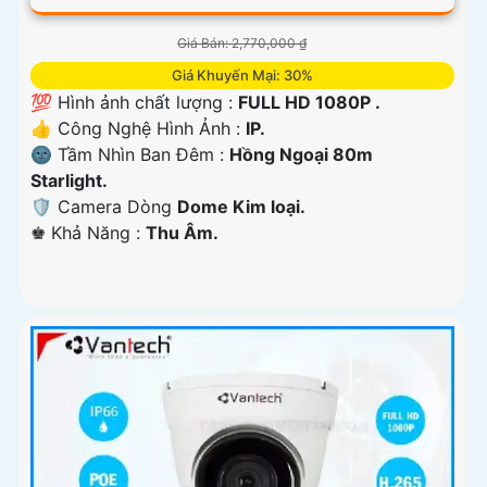
Giá Bán: 2,770,000 ₫
Giá Khuyến Mại: 30%
💯 Hình ảnh chất lượng :
FULL HD 1080P .
👍 Công Nghệ Hình Ảnh :
IP.
🌚 Tầm Nhìn Ban Đêm :
Hồng Ngoại 80m
Starlight.
🛡 Camera Dòng
Dome Kim loại.
️♚ Khả Năng :
Thu Âm.