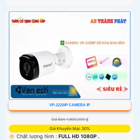
VP-2220IP CAMERA IP
Giá Bán: 1,600,000 ₫
Giá Khuyến Mại: 30%
🔅 Chất lượng hình :
FULL HD 1080P .