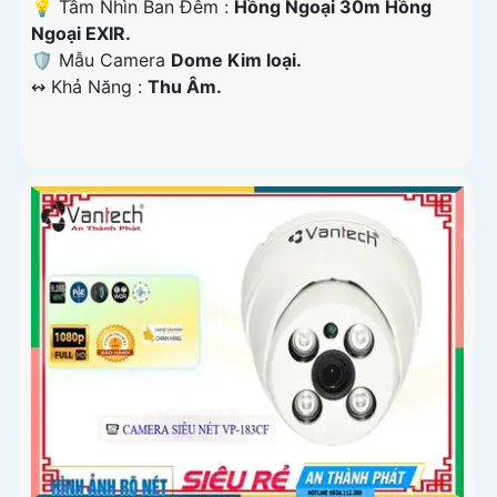
💡 Tầm Nhìn Ban Đêm :
Hồng Ngoại 30m Hồng
Ngoại EXIR.
🛡 Mẫu Camera
Dome Kim loại.
️↭ Khả Năng :
Thu Âm.