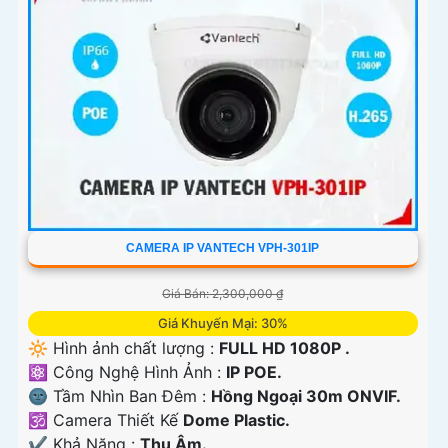
CAMERA IP VANTECH VPH-301IP
Giá Bán: 2,300,000 ₫
Giá Khuyến Mại: 30%
🔆 Hình ảnh chất lượng :
FULL HD 1080P .
⚛️ Công Nghệ Hình Ảnh :
IP POE.
🌚 Tầm Nhìn Ban Đêm :
Hồng Ngoại 30m ONVIF.
🕉️ Camera Thiết Kế
Dome Plastic.
️✔️ Khả Năng :
Thu Âm.