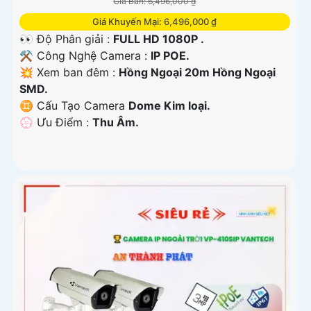
Giá Bán: 6,496,000 ₫
Giá Khuyến Mại: 6,496,000 ₫
👀 Độ Phân giải :
FULL HD 1080P .
⚒ Công Nghệ Camera :
IP POE.
💥 Xem ban đêm :
Hồng Ngoại 20m Hồng Ngoại
SMD.
♊ Cấu Tạo Camera
Dome Kim loại.
️💮 Ưu Điểm :
Thu Âm.