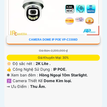
CAMERA DOME IP POE VP-C3308D
Giá Bán: 2,200,000 ₫
Giá Khuyến Mại: 30%
🔅 Độ sắc nét :
2K Lite .
👍 Công Nghệ Sử Dụng :
IP POE.
❃ Xem ban đêm :
Hồng Ngoại 10m Starlight.
🕉️ Camera Thiết Kế
Dome Kim loại.
️⇝ Ưu Điểm :
Thu Âm.