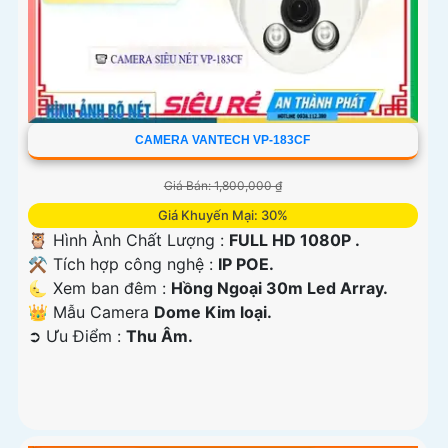
CAMERA VANTECH VP-183CF
Giá Bán: 1,800,000 ₫
Giá Khuyến Mại: 30%
🦉 Hình Ành Chất Lượng :
FULL HD 1080P .
⚒ Tích hợp công nghệ :
IP POE.
🌜 Xem ban đêm :
Hồng Ngoại 30m Led Array.
👑 Mẫu Camera
Dome Kim loại.
️➲ Ưu Điểm :
Thu Âm.