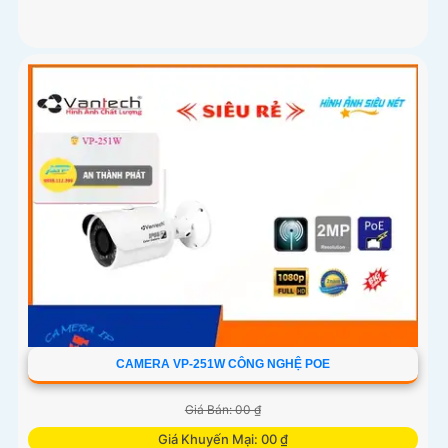
CAMERA VP-251W CÔNG NGHỆ POE
Giá Bán: 00 ₫
Giá Khuyến Mại: 00 ₫