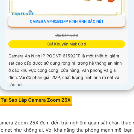
CAMERA VP-61592FP HÌNH ẢNH SẮC NÉT
Giá Bán: 00 ₫
Giá Khuyến Mại: 00 ₫
Camera An Ninh IP POE VP-61592FP là một thiết bị giám
sát cao cấp được sử dụng rộng rãi trong hệ thống an ninh
ở các khu vực công cộng, cửa hàng, văn phòng và gia
đình. Với độ phân giải 2MP, chất lượng hình ảnh rõ nét và
sắc nét
Tại Sao Lắp Camera Zoom 25X
amera Zoom 25X đem đến trải nghiệm quan sát chân thực 
ắc nét như không ai. Với khả năng thu phóng mạnh mẽ, bạn