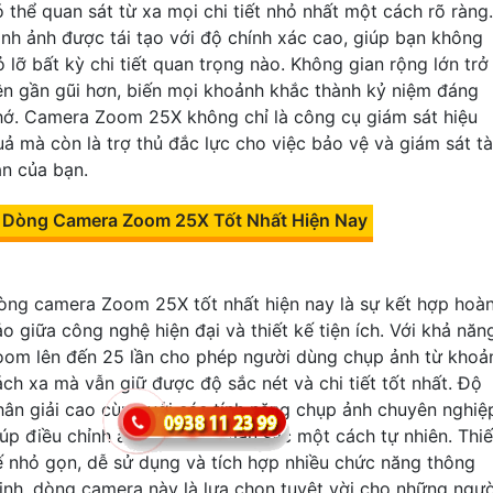
ó thể quan sát từ xa mọi chi tiết nhỏ nhất một cách rõ ràng.
ình ảnh được tái tạo với độ chính xác cao, giúp bạn không
ỏ lỡ bất kỳ chi tiết quan trọng nào. Không gian rộng lớn trở
ên gần gũi hơn, biến mọi khoảnh khắc thành kỷ niệm đáng
hớ. Camera Zoom 25X không chỉ là công cụ giám sát hiệu
uả mà còn là trợ thủ đắc lực cho việc bảo vệ và giám sát tà
ản của bạn.
Dòng Camera Zoom 25X Tốt Nhất Hiện Nay
òng camera Zoom 25X tốt nhất hiện nay là sự kết hợp hoà
ảo giữa công nghệ hiện đại và thiết kế tiện ích. Với khả năn
oom lên đến 25 lần cho phép người dùng chụp ảnh từ khoả
ách xa mà vẫn giữ được độ sắc nét và chi tiết tốt nhất. Độ
hân giải cao cùng với các tính năng chụp ảnh chuyên nghiệ
iúp điều chỉnh ánh sáng và màu sắc một cách tự nhiên. Thiế
ế nhỏ gọn, dễ sử dụng và tích hợp nhiều chức năng thông
inh, dòng camera này là lựa chọn tuyệt vời cho những ngườ