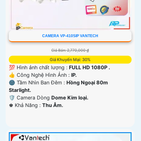
CAMERA VP-410SIP VANTECH
Giá Bán: 2,770,000 ₫
Giá Khuyến Mại: 30%
💯 Hình ảnh chất lượng :
FULL HD 1080P .
👍 Công Nghệ Hình Ảnh :
IP.
🌚 Tầm Nhìn Ban Đêm :
Hồng Ngoại 80m
Starlight.
🛡 Camera Dòng
Dome Kim loại.
️♚ Khả Năng :
Thu Âm.