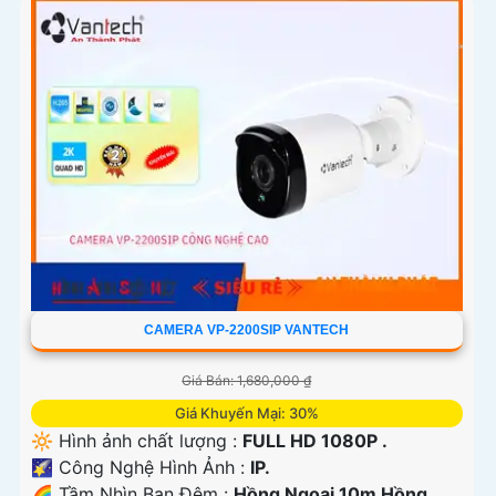
CAMERA VP-2200SIP VANTECH
Giá Bán: 1,680,000 ₫
Giá Khuyến Mại: 30%
🔆 Hình ảnh chất lượng :
FULL HD 1080P .
🌠 Công Nghệ Hình Ảnh :
IP.
🌈 Tầm Nhìn Ban Đêm :
Hồng Ngoại 10m Hồng