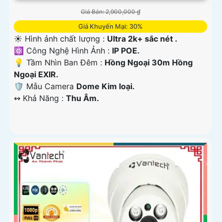
Giá Bán: 2,900,000 ₫
Giá Khuyến Mại: 30%
☀️ Hình ảnh chất lượng :
Ultra 2k+ sắc nét .
⚛️ Công Nghệ Hình Ảnh :
IP POE.
💡 Tầm Nhìn Ban Đêm :
Hồng Ngoại 30m Hồng
Ngoại EXIR.
🛡 Mẫu Camera
Dome Kim loại.
️↭ Khả Năng :
Thu Âm.