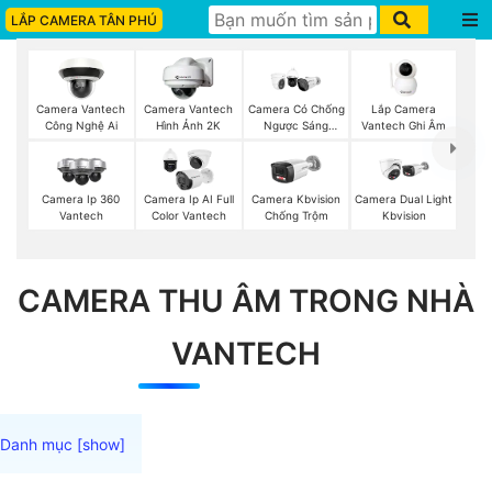
LẮP CAMERA TÂN PHÚ
Lắp Camera
Camera Vantech
Camera Vantech
Camera Có Chống
Vantech Ghi Âm
Công Nghệ Ai
Hình Ảnh 2K
Ngược Sáng
Vantech
Camera Ip 360
Camera Ip AI Full
Camera Kbvision
Camera Dual Light
Vantech
Color Vantech
Chống Trộm
Kbvision
CAMERA THU ÂM TRONG NHÀ
VANTECH