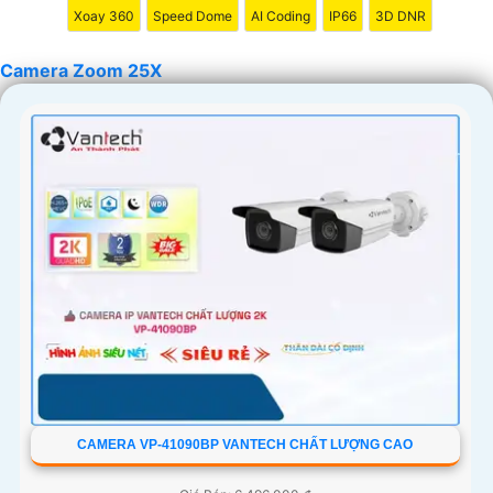
Xoay 360
Speed Dome
AI Coding
IP66
3D DNR
bất kỳ khó khăn nào.
Camera Zoom 25X
'
CAMERA VP-41090BP VANTECH CHẤT LƯỢNG CAO