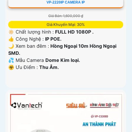
VP-2220IP CAMERA IP
Giá Bán: 1,600,000 ₫
Giá Khuyến Mại: 30%
🔅 Chất lượng hình :
FULL HD 1080P .
👍 Công Nghệ :
IP POE.
🌙 Xem ban đêm :
Hồng Ngoại 10m Hồng Ngoại
SMD.
💦 Mẫu Camera
Dome Kim loại.
️☣️ Ưu Điểm :
Thu Âm.