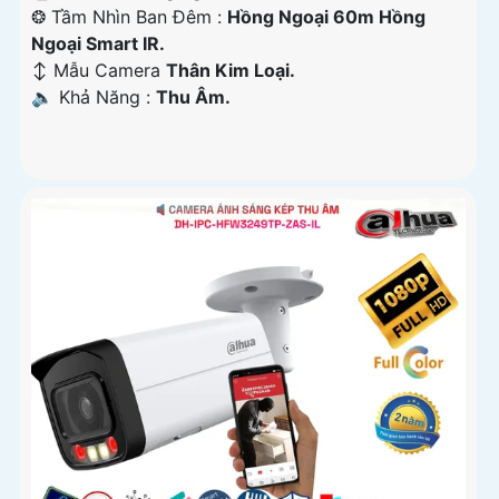
❂ Tầm Nhìn Ban Đêm :
Hồng Ngoại 60m Hồng
Ngoại Smart IR.
↕️ Mẫu Camera
Thân Kim Loại.
️🔈 Khả Năng :
Thu Âm.