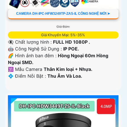
CAMERA DH-IPC-HFW3249TP-ZAS-IL CÔNG NGHỆ MỚI ➤
Giá Bán:
Giá Khuyến Mại: 5%-35%
👁️‍🗨 Chất lượng hình :
FULL HD 1080P .
🤖️ Công Nghệ Sử Dụng :
IP POE.
🌈 Hình ảnh ban đêm :
Hồng Ngoại 60m Hồng
Ngoại SMD.
🕉️ Mẫu Camera
Thân Kim loại + Nhựa.
️💠 Điểm Nỗi Bật :
Thu Âm Và Loa.