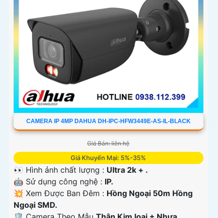
CAMERA IP 4MP DAHUA DH-IPC-HFW3449E-AS-IL-BLACK
Giá Bán: liên hệ
Giá Khuyến Mại: 5%-35%
👀 Hình ảnh chất lượng :
Ultra 2k + .
🤖️ Sử dụng công nghệ :
IP.
💥 Xem Được Ban Đêm :
Hồng Ngoại 50m Hồng
Ngoại SMD.
🛡 Camera Theo Mẫu
Thân Kim loại + Nhựa.