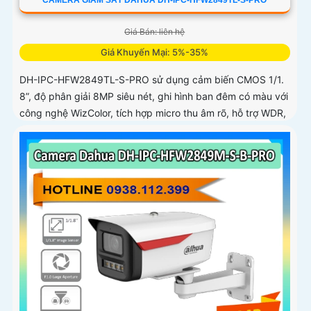
Giá Bán: liên hệ
Giá Khuyến Mại: 5%-35%
DH-IPC-HFW2849TL-S-PRO sử dụng cảm biến CMOS 1/1.
8”, độ phân giải 8MP siêu nét, ghi hình ban đêm có màu với
công nghệ WizColor, tích hợp micro thu âm rõ, hỗ trợ WDR,
3D NR, HLC, BLC, chuẩn IP67 giúp hoạt động ổn định
ngoài trời trong mọi điều kiện thời tiết