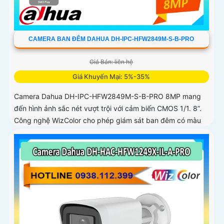
CAMERA BAN ĐÊM DAHUA DH-IPC-HFW2849M-S-B-PRO
Giá Bán: liên hệ
Giá Khuyến Mại: 5%-35%
Camera Dahua DH-IPC-HFW2849M-S-B-PRO 8MP mang
đến hình ảnh sắc nét vượt trội với cảm biến CMOS 1/1. 8”.
Công nghệ WizColor cho phép giám sát ban đêm có màu
sắc đẹp và chân thực