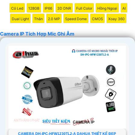
Có Led
128GB
IP66
3D DNR
Full Color
Hồng Ngoại
AI
Dual Light
Thân
2.0 MP
Speed Dome
CMOS
Xoay 360
Camera IP Tích Hợp Mic Ghi Âm
'
CAMERA DH-IPC-HFW1230TL2-A DAHUA THIẾT KẾ ĐẸP