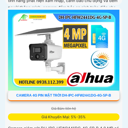
tính năng phát hiện xâm nhập, cảnh báo chủ động và đếm
người thông minh, camera đảm bảo an ninh toàn diện cho
mọi khu vực
CAMERA 4G PIN MẶT TRỜI DH-IPC-HFW2441DG-4G-SP-B
Giá Bán: liên hệ
Giá Khuyến Mại: 5%-35%