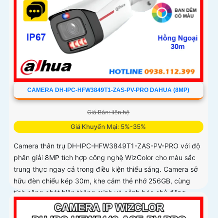
CAMERA DH-IPC-HFW3849T1-ZAS-PV-PRO DAHUA (8MP)
Giá Bán: liên hệ
Giá Khuyến Mại: 5%-35%
Camera thân trụ DH-IPC-HFW3849T1-ZAS-PV-PRO với độ
phân giải 8MP tích hợp công nghệ WizColor cho màu sắc
trung thực ngay cả trong điều kiện thiếu sáng. Camera sở
hữu đèn chiếu kép 30m, khe cắm thẻ nhớ 256GB, cùng
tính năng phát hiện thông minh và cảnh báo chủ động,
giúp giám sát hiệu quả và phản ứng kịp thời