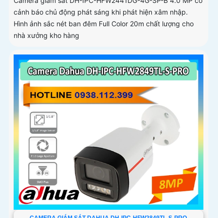
Camera giám sát DH-IPC-HFW2441DG-4G-SP-B 4.0 MP có
cảnh báo chủ động phát sáng khi phát hiện xâm nhập.
Hình ảnh sắc nét ban đêm Full Color 20m chất lượng cho
nhà xưởng kho hàng
CAMERA GIÁM SÁT DAHUA DH-IPC-HFW2849TL-S-PRO