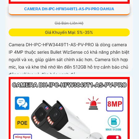
CAMERA DH-IPC-HFW3449T1-AS-PV-PRO DAHUA
Giá Bán: Liên Hệ
Giá Khuyến Mại: 5%-35%
Camera DH-IPC-HFW3449T1-AS-PV-PRO là dòng camera
IP 4MP thuộc series Bullet WizSense có khả năng phân biệt
người và xe, giúp giám sát chính xác hơn. Camera tích hợp
mic, loa và khe thẻ nhớ lên đến 512GB hỗ trợ cảnh báo chủ
động với loa và đèn báo xanh đỏ