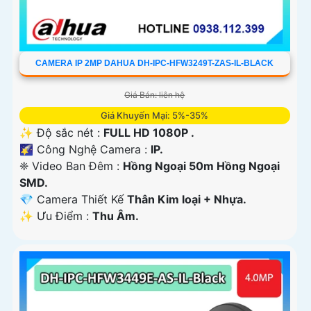
CAMERA IP 2MP DAHUA DH-IPC-HFW3249T-ZAS-IL-BLACK
Giá Bán: liên hệ
Giá Khuyến Mại: 5%-35%
✨ Độ sắc nét :
FULL HD 1080P .
🌠 Công Nghệ Camera :
IP.
❈ Video Ban Đêm :
Hồng Ngoại 50m Hồng Ngoại
SMD.
💎 Camera Thiết Kế
Thân Kim loại + Nhựa.
️✨ Ưu Điểm :
Thu Âm.