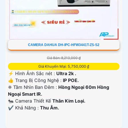
CAMERA DAHUA DH-IPC-HFW3441T-ZS-S2
Giá Bán: 8,213,000 ₫
Giá Khuyến Mại: 5,750,000 ₫
️⚡ Hình Ảnh Sắc nét :
Ultra 2k .
👍 Trang Bị Công Nghệ :
IP POE.
❈ Tầm Nhìn Ban Đêm :
Hồng Ngoại 60m Hồng
Ngoại Smart IR.
🐜 Camera Thiết Kế
Thân Kim Loại.
️✔️ Khả Năng :
Thu Âm.