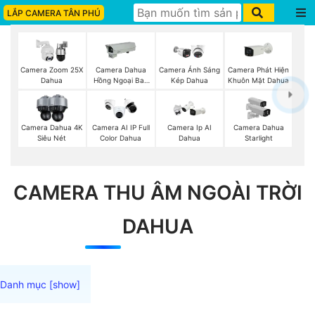
LẮP CAMERA TÂN PHÚ
Camera Phát Hiện
Camera Zoom 25X
Camera Dahua
Camera Ánh Sáng
Khuôn Mặt Dahua
Dahua
Hồng Ngoại Ban
Kép Dahua
Đêm
Camera Dahua 4K
Camera AI IP Full
Camera Ip AI
Camera Dahua
Siêu Nét
Color Dahua
Dahua
Starlight
CAMERA THU ÂM NGOÀI TRỜI
DAHUA