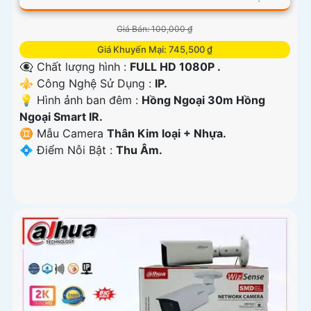
Giá Bán: 100,000 ₫
Giá Khuyến Mại: 745,500 ₫
👁️‍🗨 Chất lượng hình :
FULL HD 1080P .
⚜️ Công Nghệ Sử Dụng :
IP.
💡 Hình ảnh ban đêm :
Hồng Ngoại 30m Hồng
Ngoại Smart IR.
♊ Mẫu Camera
Thân Kim loại + Nhựa.
️💠 Điểm Nỗi Bật :
Thu Âm.