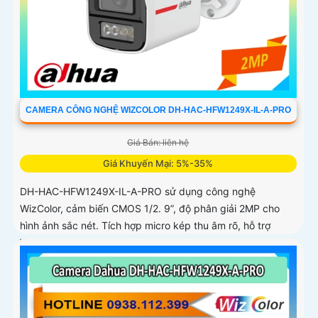
CAMERA CÔNG NGHỆ WIZCOLOR DH-HAC-HFW1249X-IL-A-PRO
Giá Bán: liên hệ
Giá Khuyến Mại: 5%-35%
DH-HAC-HFW1249X-IL-A-PRO sử dụng công nghệ
WizColor, cảm biến CMOS 1/2. 9”, độ phân giải 2MP cho
hình ảnh sắc nét. Tích hợp micro kép thu âm rõ, hỗ trợ
WDR, 3DNR, HLC, BLC