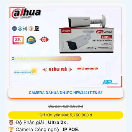
CAMERA DAHUA DH-IPC-HFW3441T-ZS-S2
Giá Bán: 8,213,000 ₫
Giá Khuyến Mại: 5,750,000 ₫
🦉 Độ Phân giải :
Ultra 2k .
🏆 Camera Công nghệ :
IP POE.