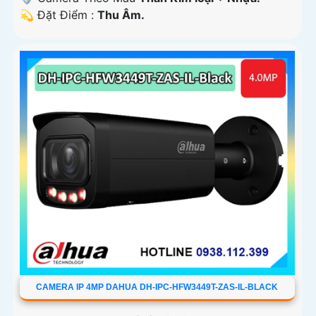
️💫 Đặt Điểm :
Thu Âm.
CAMERA IP 4MP DAHUA DH-IPC-HFW3449T-ZAS-IL-BLACK