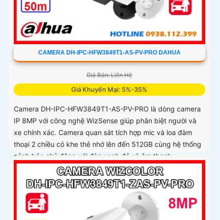
CAMERA DH-IPC-HFW3849T1-AS-PV-PRO DAHUA
Giá Bán: Liên Hệ
Giá Khuyến Mại: 5%-35%
Camera DH-IPC-HFW3849T1-AS-PV-PRO là dòng camera
IP 8MP với công nghệ WizSense giúp phân biệt người và
xe chính xác. Camera quan sát tích hợp mic và loa đàm
thoại 2 chiều có khe thẻ nhớ lên đến 512GB cùng hệ thống
cảnh báo chủ động với đèn xanh đỏ và âm thanh