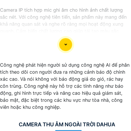
Camera IP tích hợp mic ghi âm cho hình ảnh chất lượng
sắc nét. Với công nghệ tiên tiến, sản phẩm này mang đến
khả năng quan sát và nghe rõ ràng mọi hoạt động xung
quanh. Cảm biến chất lượng cao giúp tái tạo màu sắc
chính xác, đồng thời mic ghi âm tích hợp cho phép người
dùng thấu hiểu từng chi tiết với âm thanh sống động. Sự
kết hợp hoàn hảo giữa hình ảnh và âm thanh không chỉ
nâng cao trải nghiệm giám sát mà còn tăng cường tính
Công nghệ phát hiện người sử dụng công nghệ AI để phân
hiệu quả trong việc bảo vệ và giám sát tài sản. Đánh thức
tích theo dõi con người đưa ra những cảnh báo độ chính
mọi giác quan với camera thông minh này, đồng hành
xác cao. Và nói không với báo động giả do gió, rác hay
đáng tin cậy để bảo vệ ngôi nhà và doanh nghiệp của
côn trùng. Công nghệ này hỗ trợ các tính năng như báo
bạn."
động, ghi hình trực tiếp và nâng cao hiệu quả giám sát,
bảo mật, đặc biệt trong các khu vực như tòa nhà, công
viên hoặc khu công nghiệp.
CAMERA THU ÂM NGOÀI TRỜI DAHUA