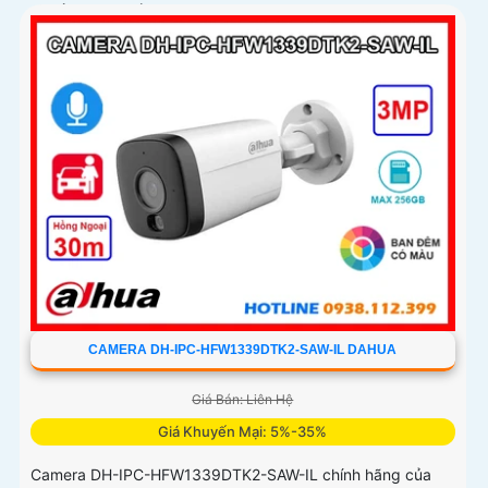
chuẩn IP67 chống bụi nước
CAMERA DH-IPC-HFW1339DTK2-SAW-IL DAHUA
Giá Bán: Liên Hệ
Giá Khuyến Mại: 5%-35%
Camera DH-IPC-HFW1339DTK2-SAW-IL chính hãng của