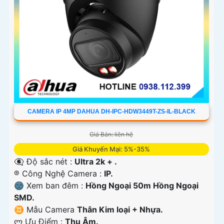
CAMERA IP 4MP DAHUA DH-IPC-HDW3449T-ZS-IL-BLACK
Giá Bán: liên hệ
Giá Khuyến Mại: 5%-35%
👁️‍🗨 Độ sắc nét :
Ultra 2k + .
®️ Công Nghệ Camera :
IP.
🌚 Xem ban đêm :
Hồng Ngoại 50m Hồng Ngoại
SMD.
♊ Mẫu Camera
Thân Kim loại + Nhựa.
️ლ Ưu Điểm :
Thu Âm.