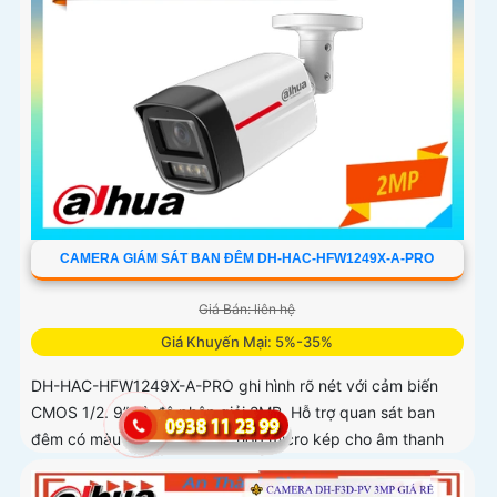
CAMERA GIÁM SÁT BAN ĐÊM DH-HAC-HFW1249X-A-PRO
Giá Bán: liên hệ
Giá Khuyến Mại: 5%-35%
DH-HAC-HFW1249X-A-PRO ghi hình rõ nét với cảm biến
CMOS 1/2. 9” và độ phân giải 2MP. Hỗ trợ quan sát ban
đêm có màu sinh động, tích hợp micro kép cho âm thanh
chân thực