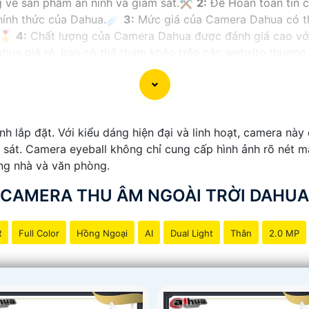
g về sản phẩm an ninh và giám sát.⚒
2:
Để Hoàn toàn tin 
chính thức của Dahua.☄️
3:
Mức giá của Camera Dahua có th
🎖️
4:
Chất lượng của Camera Dahua được đánh giá cao với 
a giá rẻ, bạn có thể tham khảo trên các website thương m
ạn chọn lựa được Camera Dahua chính hãng, giá rẻ và chất
 công trình biết.
rình lắp đặt. Với kiểu dáng hiện đại và linh hoạt, camera n
sát. Camera eyeball không chỉ cung cấp hình ảnh rõ nét mà
ong nhà và văn phòng.
CAMERA THU ÂM NGOÀI TRỜI DAHUA
R
Full Color
Hồng Ngoại
AI
Dual Light
Thân
2.0 MP