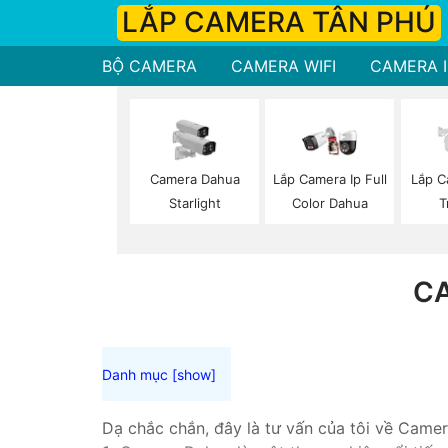
LẮP CAMERA TÂN PHÚ
BỘ CAMERA
CAMERA WIFI
CAMERA I
Camera Dahua
Lắp Camera Ip Full
Lắp C
Starlight
Color Dahua
T
CA
Dạ chắc chắn, đây là tư vấn của tôi về Camer