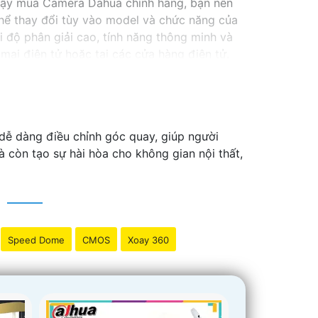
cậy mua Camera Dahua chính hãng, bạn nên
ể thay đổi tùy vào model và chức năng của
độ phân giải cao, tính năng thông minh và
ại điện tử hoặc tại các cửa hàng điện tử.
 lượng. Nếu bạn có thêm câu hỏi hoặc cần tư
ày dễ dàng điều chỉnh góc quay, giúp người
 còn tạo sự hài hòa cho không gian nội thất,
Speed Dome
CMOS
Xoay 360