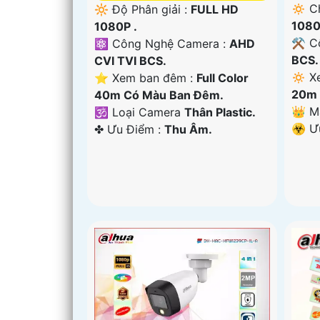
🔅 C
🔆 Độ Phân giải :
FULL HD
1080
1080P .
⚒ Cô
⚛️ Công Nghệ Camera :
AHD
BCS.
CVI TVI BCS.
🔅 X
⭐ Xem ban đêm :
Full Color
20m 
40m Có Màu Ban Ðêm.
👑 M
🕉️ Loại Camera
Thân Plastic.
️☣️ 
️✤ Ưu Điểm :
Thu Âm.