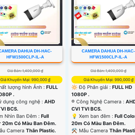
CAMERA DAHUA DH-HAC-
CAMERA DAHUA DH-HAC
HFW1500CLP-IL-A
HFW1500CLP-IL-A
Giá Bán: 1,400,000 ₫
Giá Bán: 1,400,000 ₫
Giá Khuyến Mại: 990,000 ₫
Giá Khuyến Mại: 990,000 ₫
hất lượng hình Ảnh :
FULL
🔆 Độ Phân giải :
FULL HD
080P .
1080P .
ử dụng công nghệ :
AHD
®️ Công Nghệ Camera :
AH
TVI BCS.
CVI TVI BCS.
m Nhìn Ban Đêm :
Full
💡 Xem ban đêm :
Full Colo
r 20m Có Màu Ban Đêm.
20m Có Màu Ban Đêm.
Mẫu Camera
Thân Plastic.
⚒ Mẫu Camera
Thân Plasti