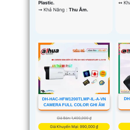
Plastic.
️↭ K
️⇝ Khả Năng :
Thu Âm.
DH
DH-HAC-HFW1200TLMP-IL-A-VN
CAMERA FULL COLOR GHI ÂM
Giá Bán: 1,400,000 ₫
Giá Khuyến Mại: 990,000 ₫