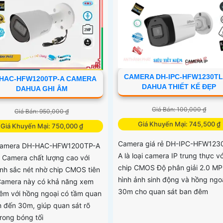
CAMERA DH-IPC-HFW1230TL
HAC-HFW1200TP-A CAMERA
DAHUA THIẾT KẾ ĐẸP
DAHUA GHI ÂM
Giá Bán: 100,000 ₫
Giá Bán: 950,000 ₫
Giá Khuyến Mại: 745,500 ₫
Giá Khuyến Mại: 750,000 ₫
Camera giá rẻ DH-IPC-HFW123
 camera DH-HAC-HFW1200TP-A
A là loại camera IP trung thực vớ
t Camera chất lượng cao với
chip CMOS Độ phân giải 2.0 MP
ảnh sắc nét nhờ chip CMOS tiên
hình ảnh sinh động và hồng ngo
 Camera này có khả năng xem
30m cho quan sát ban đêm
êm với hồng ngoại có tầm quan
ên đến 30m, giúp quan sát rõ
trong bóng tối