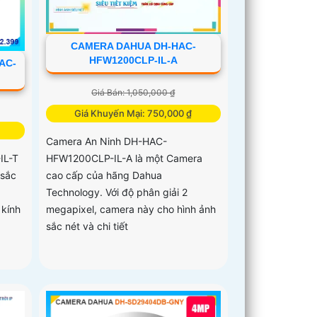
CAMERA DAHUA DH-HAC-
HFW1200CLP-IL-A
AC-
Giá Bán: 1,050,000 ₫
Giá Khuyến Mại: 750,000 ₫
Camera An Ninh DH-HAC-
HFW1200CLP-IL-A là một Camera
IL-T
cao cấp của hãng Dahua
 sắc
Technology. Với độ phân giải 2
megapixel, camera này cho hình ảnh
 kính
sắc nét và chi tiết