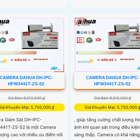
CAMERA DAHUA DH-IPC-
CAMERA DAHUA DH-IPC-
HFW3441T-ZS-S2
HFW3441T-ZS-S2
Giá Bán: 8,213,000 ₫
Giá Bán: 8,213,000 ₫
Giá Khuyến Mại: 5,750,000 ₫
Giá Khuyến Mại: 5,750,000 
a Giám Sát DH-IPC-
, giúp tăng cường chất lượng hì
41T-ZS-S2 là một Camera
ảnh khi quan sát trong điều kiệ
lượng cao với nhiều ưu điểm nổi
sáng thấp. Camera có khả năng