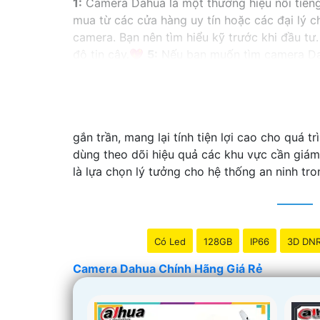
1:
Camera Dahua là một thương hiệu nổi tiến
mua từ các cửa hàng uy tín hoặc các đại lý 
camera. Bạn nên tìm hiểu kỹ trước khi đầu tư.
độ tin cậy.💖
5:
Nếu bạn muốn tìm camera Dahu
Hy vọng rằng những thông tin trên sẽ giúp b
vấn thêm, đừng ngần ngại để lại Cung cấp cho
gắn trần, mang lại tính tiện lợi cao cho quá t
dùng theo dõi hiệu quả các khu vực cần giám 
là lựa chọn lý tưởng cho hệ thống an ninh tr
Có Led
128GB
IP66
3D DN
Camera Dahua Chính Hãng Giá Rẻ