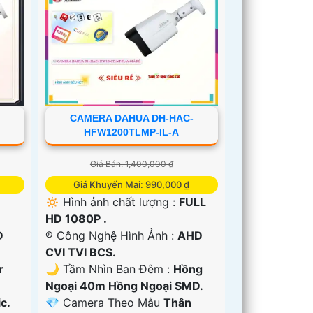
-
CAMERA DAHUA DH-HAC-
HFW1200TLMP-IL-A
Giá Bán: 1,400,000 ₫
Giá Khuyến Mại: 990,000 ₫
🔅 Hình ảnh chất lượng :
FULL
HD 1080P .
D
®️ Công Nghệ Hình Ảnh :
AHD
CVI TVI BCS.
r
🌙 Tầm Nhìn Ban Đêm :
Hồng
Ngoại 40m Hồng Ngoại SMD.
c.
💎 Camera Theo Mẫu
Thân