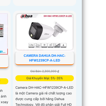
CAMERA DAHUA DH-HAC-
HFW1239CP-A-LED
Giá Bán: 2,300,000 ₫
Giá Khuyến Mại: 5%-35%
₫
Camera DH-HAC-HFW1239CP-A-LED
nh
là một Camera giá rẻ chất lượng cao
n ánh
được cung cấp bởi hãng Dahua
 xoay
Technology. Với độ phân giải Full HD