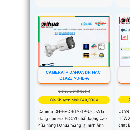
CAMERA IP DAHUA DH-HAC-
B1A21P-U-IL-A
Giá Bán: 640,000 ₫
Giá Khuyến Mại: 640,000 ₫
Camer
Camera DH-HAC-B1A21P-U-IL-A là
HFW34
dòng camera HDCVI chất lượng cao
chất 
của hãng Dahua mang lại hình ảnh