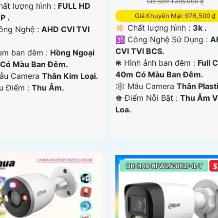
Giá Bán: 1,395,000 ₫
hất lượng hình :
FULL HD
Giá Khuyến Mại: 976,500 ₫
P .
🔅 Chất lượng hình :
3k .
ng Nghệ :
AHD CVI TVI
🕉️ Công Nghệ Sử Dụng :
A
CVI TVI BCS.
em ban đêm :
Hồng Ngoại
❃ Hình ảnh ban đêm :
Full 
Có Màu Ban Đêm.
40m Có Màu Ban Ðêm.
ẫu Camera
Thân Kim Loại.
🕸️ Mẫu Camera
Thân Plasti
Ưu Điểm :
Thu Âm.
️♚ Điểm Nỗi Bật :
Thu Âm V
Loa.