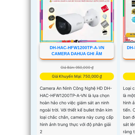
DH-HAC-HFW1200TP-A-VN
DH-
CAMERA DAHUA GHI ÂM
Giá Bán: 950,000 ₫
Giá Khuyến Mại: 750,000 ₫
Camera An Ninh Công Nghệ HD DH-
Loại
HAC-HFW1200TP-A-VN là lựa chọn
là mộ
hoàn hảo cho việc giám sát an ninh
hình 
ngoài trời. Với thiết kế bullet thân kim
tiến.
loại chắc chắn, camera này cung cấp
ban đ
hình ảnh trung thực với độ phân giải
sát l
2
ràng 