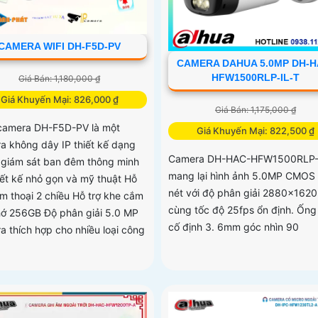
CAMERA WIFI DH-F5D-PV
CAMERA DAHUA 5.0MP DH-H
HFW1500RLP-IL-T
Giá Bán: 1,180,000 ₫
Giá Khuyến Mại: 826,000 ₫
Giá Bán: 1,175,000 ₫
amera DH-F5D-PV là một
Giá Khuyến Mại: 822,500 ₫
a không dây IP thiết kế dạng
Camera DH-HAC-HFW1500RLP-
giám sát ban đêm thông minh
mang lại hình ảnh 5.0MP CMOS
hiết kế nhỏ gọn và mỹ thuật Hỗ
nét với độ phân giải 2880×1620
àm thoại 2 chiều Hỗ trợ khe cắm
cùng tốc độ 25fps ổn định. Ống
hớ 256GB Độ phân giải 5.0 MP
cố định 3. 6mm góc nhìn 90
a thích hợp cho nhiều loại công