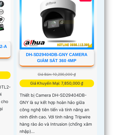
2-A
DH-SD29404DB-GNY CAMERA
GIÁM SÁT 360 4MP
Giá Bán: 10,290,000 ₫
Giá Khuyến Mại: 7,850,000 ₫
0TL2-
i
Thiết bị Camera DH-SD29404DB-
 cho
GNY là sự kết hợp hoàn hảo giữa
ại
công nghệ tiên tiến và tính năng an
ninh đỉnh cao. Với tinh năng Tripwire
hàng rào ảo và Intrusion (chống xâm
nhập)...