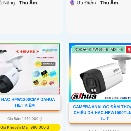
hả Năng :
Thu Âm.
️🔮 Ưu Điểm :
Thu Âm.
-HAC-HFW1200CMP DAHUA
TIẾT KIỆM
CAMERA ANALOG ĐÀM THOẠ
CHIỀU DH-HAC-HFW1500TL
IL-T
Giá Bán: 1,250,000 ₫
Giá Khuyến Mại: 986,000 ₫