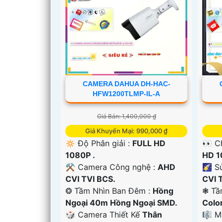
CAMERA DAHUA DH-HAC-
HFW1200TLMP-IL-A
Giá Bán: 1,400,000 ₫
Giá Khuyến Mại: 990,000 ₫
'
🔅 Độ Phân giải :
FULL HD
👀 C
1080P .
HD 1
⚒ Camera Công nghệ :
AHD
🌠 S
CVI TVI BCS.
CVI 
❂ Tầm Nhìn Ban Đêm :
Hồng
❃ Tầ
Ngoại 40m Hồng Ngoại SMD.
Colo
🎲 Camera Thiết Kế
Thân
🎼️ 