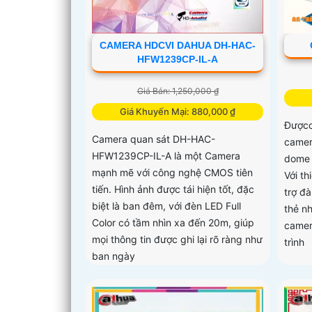
CAMERA HDCVI DAHUA DH-HAC-
HFW1239CP-IL-A
Giá Bán: 1,250,000 ₫
Giá Khuyến Mại: 880,000 ₫
Đượcc
Camera quan sát DH-HAC-
camer
HFW1239CP-IL-A là một Camera
dome 
mạnh mẽ với công nghệ CMOS tiên
Với t
tiến. Hình ảnh được tái hiện tốt, đặc
trợ đ
biệt là ban đêm, với đèn LED Full
thẻ n
Color có tầm nhìn xa đến 20m, giúp
camer
mọi thông tin được ghi lại rõ ràng như
trình
ban ngày