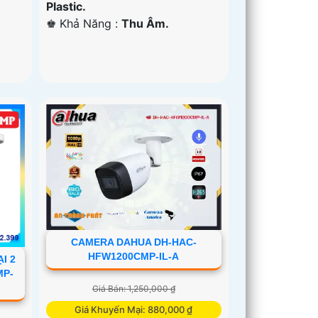
Plastic.
️♚ Khả Năng :
Thu Âm.
CAMERA DAHUA DH-HAC-
HFW1200CMP-IL-A
I 2
MP-
Giá Bán: 1,250,000 ₫
Giá Khuyến Mại: 880,000 ₫