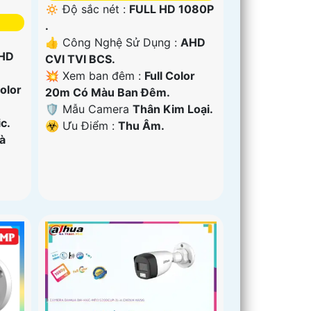
🔅 Độ sắc nét :
FULL HD 1080P
.
👍 Công Nghệ Sử Dụng :
AHD
HD
CVI TVI BCS.
💥 Xem ban đêm :
Full Color
Color
20m Có Màu Ban Đêm.
🛡 Mẫu Camera
Thân Kim Loại.
c.
️☣️ Ưu Điểm :
Thu Âm.
à