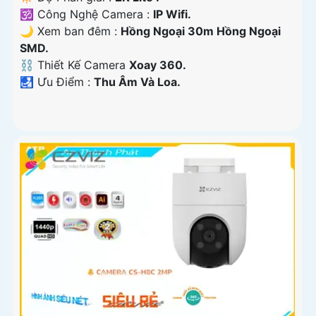
🕉️ Công Nghệ Camera :
IP Wifi.
🌙 Xem ban đêm :
Hồng Ngoại 30m Hồng Ngoại
SMD.
⛓ Thiết Kế Camera
Xoay 360.
️🛃 Ưu Điểm :
Thu Âm Và Loa.