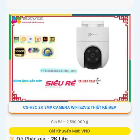
CS-H8C 2K 3MP CAMERA WIFI EZVIZ THIẾT KẾ ĐẸP
Giá Bán: 2,590,000 ₫
Giá Khuyến Mại: VNĐ
🔅 Độ Phân giải :
2K Lite .