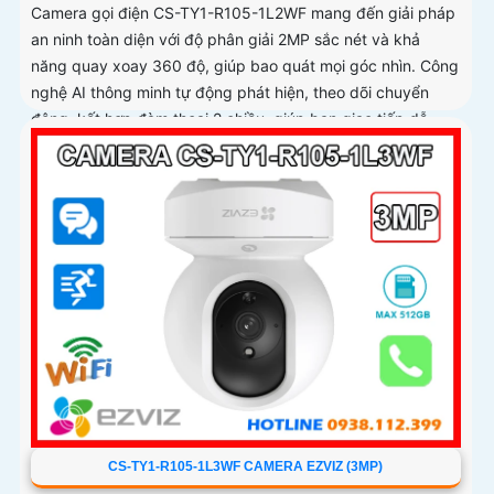
Camera gọi điện CS-TY1-R105-1L2WF mang đến giải pháp
an ninh toàn diện với độ phân giải 2MP sắc nét và khả
năng quay xoay 360 độ, giúp bao quát mọi góc nhìn. Công
nghệ AI thông minh tự động phát hiện, theo dõi chuyển
động, kết hợp đàm thoại 2 chiều, giúp bạn giao tiếp dễ
dàng từ xa
CS-TY1-R105-1L3WF CAMERA EZVIZ (3MP)