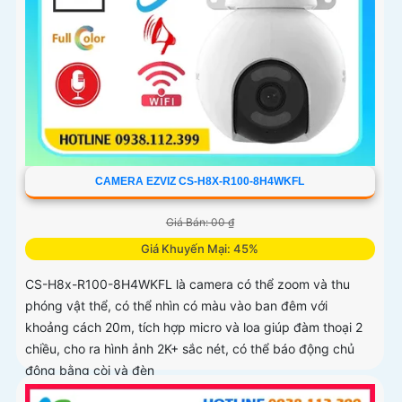
CAMERA EZVIZ CS-H8X-R100-8H4WKFL
Giá Bán: 00 ₫
Giá Khuyến Mại: 45%
CS-H8x-R100-8H4WKFL là camera có thể zoom và thu
phóng vật thể, có thể nhìn có màu vào ban đêm với
khoảng cách 20m, tích hợp micro và loa giúp đàm thoại 2
chiều, cho ra hình ảnh 2K+ sắc nét, có thể báo động chủ
động bằng còi và đèn