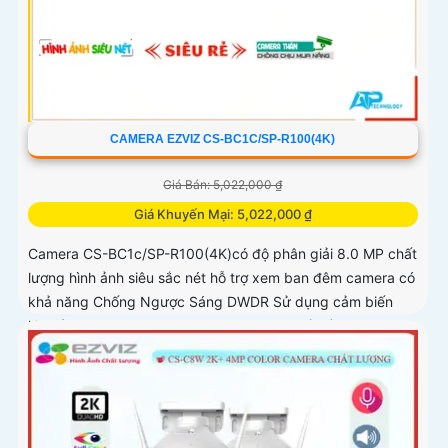
CAMERA EZVIZ CS-BC1C/SP-R100(4K)
Giá Bán: 5,022,000 ₫
Giá Khuyến Mại: 5,022,000 ₫
Camera CS-BC1c/SP-R100(4K)có độ phân giải 8.0 MP chất
lượng hình ảnh siêu sắc nét hỗ trợ xem ban đêm camera có
khả năng Chống Ngược Sáng DWDR Sử dụng cảm biến
hình ảnh CMOS camera CS-BC1c/SP-R100(4K) là một loại
camera giá rẻ với khả năng lưu trữ dữ liệu lên đến 512GB
thông qua khe thẻ nhớ