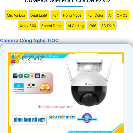
CAMERA WIFI FULL COLOR EZVIZ
Mic Và Loa
Dual Light
78°
Hồng Ngoại
Full Color
AI
CMOS
Xoay 360
Speed Dome
AI Coding
IP66
3D DNR
Camera Công Nghệ TiOC
'