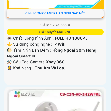
CS-H8C 2MP CAMERA AN NINH SẮC NÉT
Giá Bán: 2,590,000 ₫
Giá Khuyến Mại: VNĐ
👁 Chất lượng hình Ảnh :
FULL HD 1080P .
⚜️ Sử dụng công nghệ :
IP Wifi.
🌔 Tầm Nhìn Ban Đêm :
Hồng Ngoại 30m Hồng
Ngoại Smart IR.
⚒ Cấu Tạo Camera
Xoay 360.
️👮 Khả Năng :
Thu Âm Và Loa.