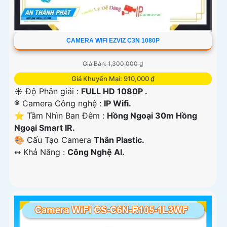
CAMERA WIFI EZVIZ C3N 1080P
Giá Bán: 1,300,000 ₫
Giá Khuyến Mại: 910,000 ₫
☀️ Độ Phân giải :
FULL HD 1080P .
®️ Camera Công nghệ :
IP Wifi.
⭐ Tầm Nhìn Ban Đêm :
Hồng Ngoại 30m Hồng
Ngoại Smart IR.
🎨 Cấu Tạo Camera
Thân Plastic.
️↭ Khả Năng :
Công Nghệ AI.