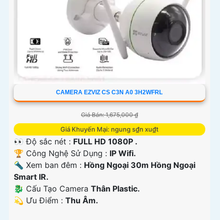
CAMERA EZVIZ CS C3N A0 3H2WFRL
Giá Bán: 1,675,000 ₫
Giá Khuyến Mại: ngung s₫n xu₫t
👀 Độ sắc nét :
FULL HD 1080P .
🏆 Công Nghệ Sử Dụng :
IP Wifi.
🔦 Xem ban đêm :
Hồng Ngoại 30m Hồng Ngoại
Smart IR.
🐉️ Cấu Tạo Camera
Thân Plastic.
️💫 Ưu Điểm :
Thu Âm.