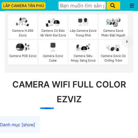
LẮP CAMERA TÂN PHÚ
Lắp Camera Ezviz
Camera H.265
Camera Có Bảo
Camera Ezviz
Trong Nhà
Ezviz
Vệ Vành Đai Ezviz
Phân Biệt Người
Camera Ezviz
Camera POE Ezviz
Camera Siêu
Camera Ezviz Có
Cube
Nhạy Sáng Ezviz
Chống Trộm
CAMERA WIFI FULL COLOR
EZVIZ