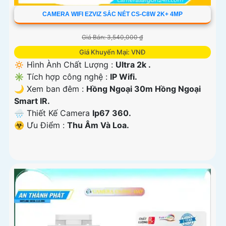
CAMERA WIFI EZVIZ SẮC NÉT CS-C8W 2K+ 4MP
Giá Bán: 3,540,000 ₫
Giá Khuyến Mại: VNĐ
🔅 Hình Ành Chất Lượng :
Ultra 2k .
✳️ Tích hợp công nghệ :
IP Wifi.
🌙 Xem ban đêm :
Hồng Ngoại 30m Hồng Ngoại
Smart IR.
🌧️ Thiết Kế Camera
Ip67 360.
️☣️ Ưu Điểm :
Thu Âm Và Loa.