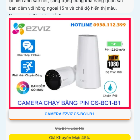
lại hình ảnh sắc nét, sống động cùng khả năng quan sát
ban đêm với hồng ngoại 15m và chế độ hiển thị màu.
Camera có độ phân giải 3
CAMERA EZVIZ CS-BC1-B1
Giá Bán: Liên Hệ
Giá Khuyến Mại: 45%