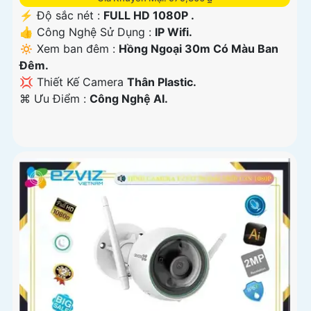
️⚡ Độ sắc nét :
FULL HD 1080P .
👍 Công Nghệ Sử Dụng :
IP Wifi.
🔅 Xem ban đêm :
Hồng Ngoại 30m Có Màu Ban
Ðêm.
💢 Thiết Kế Camera
Thân Plastic.
️⌘ Ưu Điểm :
Công Nghệ AI.