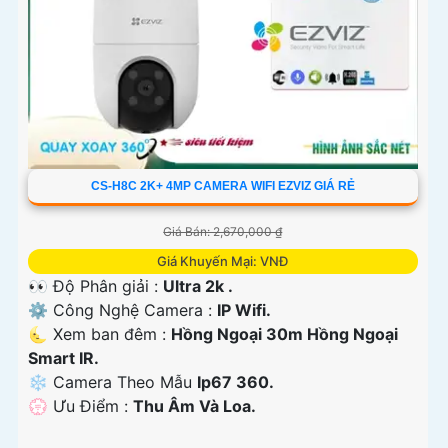
CS-H8C 2K+ 4MP CAMERA WIFI EZVIZ GIÁ RẺ
Giá Bán: 2,670,000 ₫
Giá Khuyến Mại: VNĐ
👀 Độ Phân giải :
Ultra 2k .
⚙ Công Nghệ Camera :
IP Wifi.
🌜 Xem ban đêm :
Hồng Ngoại 30m Hồng Ngoại
Smart IR.
❄ Camera Theo Mẫu
Ip67 360.
️💮 Ưu Điểm :
Thu Âm Và Loa.