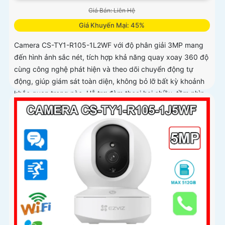
Giá Bán: Liên Hệ
Giá Khuyến Mại: 45%
Camera CS-TY1-R105-1L2WF với độ phân giải 3MP mang
đến hình ảnh sắc nét, tích hợp khả năng quay xoay 360 độ
cùng công nghệ phát hiện và theo dõi chuyển động tự
động, giúp giám sát toàn diện, không bỏ lỡ bất kỳ khoảnh
khắc quan trọng nào. Hỗ trợ đàm thoại hai chiều, tầm nhìn
hồng ngoại lên đến 10m và khe cắm thẻ nhớ dung lượng
512GB, đây chính là camera tối ưu với mức giá vô cùng
hấp dẫn