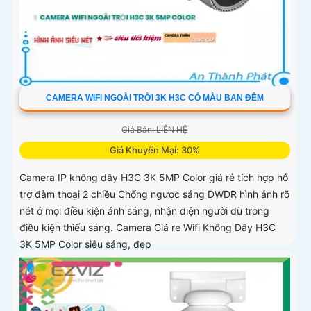
CAMERA WIFI NGOÀI TRỜI 3K H3C CÓ MÀU BAN ĐÊM
Giá Bán: LIÊN HỆ
Giá Khuyến Mại: 30%
Camera IP không dây H3C 3K 5MP Color giá rẻ tích hợp hỗ
trợ đàm thoại 2 chiều Chống ngược sáng DWDR hình ảnh rõ
nét ở mọi điều kiện ánh sáng, nhận diện người dù trong
điều kiện thiếu sáng. Camera Giá re Wifi Không Dây H3C
3K 5MP Color siêu sáng, đẹp