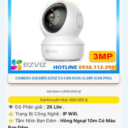
CAMERA GỌI ĐIỆN EZVIZ CS-C6N-R105-1L3WF (C6N PRO)
Giá Bán: 1,300,000 ₫
Giá Khuyến Mại: 900,000 ₫
👁 Độ Phân giải :
2K Lite .
⚜️ Trang Bị Công Nghệ :
IP Wifi.
⭐ Tầm Nhìn Ban Đêm :
Hồng Ngoại 10m Có Màu
Ban Ðêm.