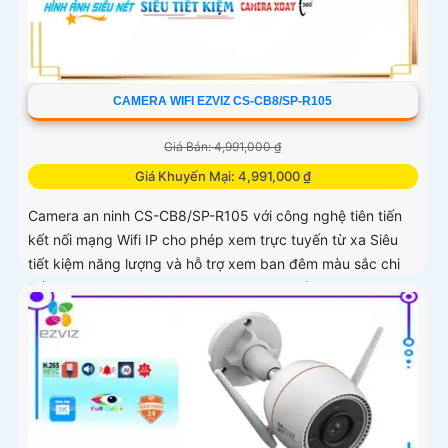
CAMERA WIFI EZVIZ CS-CB8/SP-R105
Giá Bán: 4,991,000 ₫
Giá Khuyến Mại: 4,991,000 ₫
Camera an ninh CS-CB8/SP-R105 với công nghệ tiên tiến
kết nối mạng Wifi IP cho phép xem trực tuyến từ xa Siêu
tiết kiệm năng lượng và hỗ trợ xem ban đêm màu sắc chi
tiết. CS-CB8/SP-R105 là camera an ninh sử dụng mạng
điện thoại xem từ xa qua Wifi IP