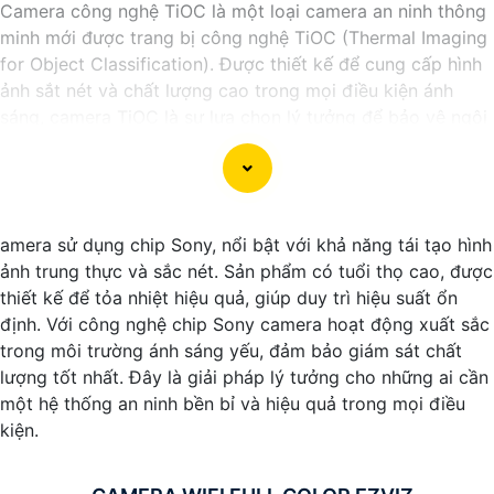
Camera công nghệ TiOC là một loại camera an ninh thông
minh mới được trang bị công nghệ TiOC (Thermal Imaging
for Object Classification). Được thiết kế để cung cấp hình
ảnh sắt nét và chất lượng cao trong mọi điều kiện ánh
sáng, camera TiOC là sự lựa chọn lý tưởng để bảo vệ ngôi
nhà hay doanh nghiệp của bạn.
Với công nghệ TiOC, camera có khả năng phân biệt rõ
ràng giữa người và vật thể khác, giúp hạn chế tối đa việc
báo động giả và gửi cảnh báo khi phát hiện sự việc đáng
amera sử dụng chip Sony, nổi bật với khả năng tái tạo hình
ngờ. Camera TiOC cũng được trang bị cảm biến hồng
ảnh trung thực và sắc nét. Sản phẩm có tuổi thọ cao, được
ngoại và công nghệ AI để giữ cho hình ảnh luôn rõ ràng,
thiết kế để tỏa nhiệt hiệu quả, giúp duy trì hiệu suất ổn
ngay cả trong điều kiện ánh sáng yếu.
định. Với công nghệ chip Sony camera hoạt động xuất sắc
Với khả năng ghi hình sắc nét và độ phân giải cao, camera
trong môi trường ánh sáng yếu, đảm bảo giám sát chất
TiOC sẽ giúp bạn yên tâm theo dõi và giám sát mọi hoạt
lượng tốt nhất. Đây là giải pháp lý tưởng cho những ai cần
động xung quanh ngôi nhà hay doanh nghiệp của mình.
một hệ thống an ninh bền bỉ và hiệu quả trong mọi điều
Đồng thời, tính năng kết nối mạng thông qua ứng dụng di
kiện.
động cũng giúp bạn dễ dàng kiểm soát và quản lý từ xa
mọi thứ một cách thuận tiện.