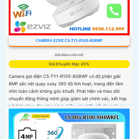
CAMERA EZVIZ CS-TY1-R105-8G8WF
Giá Bán: Liên Hệ
Giá Khuyến Mại: 45%
Camera gọi điện CS-TY1-R105-8G8WF có độ phân giải
8MP sắc nét quay xoay 360 độ linh hoạt, mang đến tầm
nhìn toàn cảnh không góc khuất. Phát hiện và theo dõi
chuyển động thông minh giúp giám sát chính xác, kết hợp
với tính năng đàm thoại hai chiều giao tiếp dễ dàng từ xa