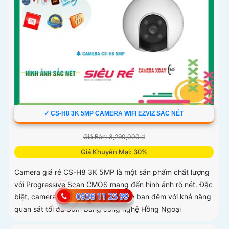
✓ CS-H8 3K 5MP CAMERA WIFI EZVIZ SẮC NÉT
Giá Bán: 3,290,000 ₫
Giá Khuyến Mại: 30%
Camera giá rẻ CS-H8 3K 5MP là một sản phẩm chất lượng
với Progressive Scan CMOS mang đến hình ảnh rõ nét. Đặc
biệt, camera có chất lượng hình ảnh ban đêm với khả năng
quan sát tối đa 30m bằng công nghệ Hồng Ngoại