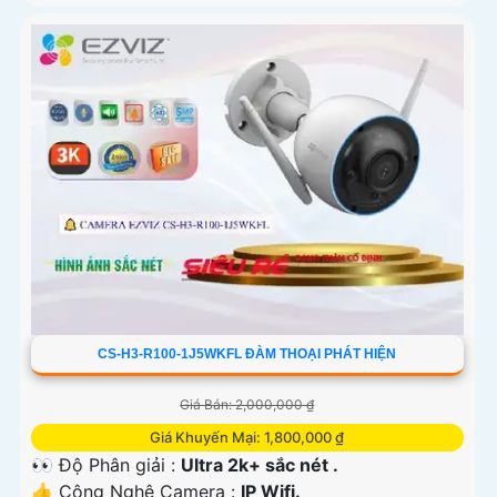
CS-H3-R100-1J5WKFL ĐÀM THOẠI PHÁT HIỆN
Giá Bán: 2,000,000 ₫
Giá Khuyến Mại: 1,800,000 ₫
👀 Độ Phân giải :
Ultra 2k+ sắc nét .
👍 Công Nghệ Camera :
IP Wifi.