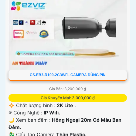
CS-EB3-R100-2C3WFL CAMERA DÙNG PIN
Giá Bán: 3,200,000 ₫
Giá Khuyến Mại: 3,000,000 ₫
🔅 Chất lượng hình :
2K Lite .
®️ Công Nghệ :
IP Wifi.
🌙 Xem ban đêm :
Hồng Ngoại 20m Có Màu Ban
Đêm.
🐉️ Cấu Tạo Camera
Thân Plastic.