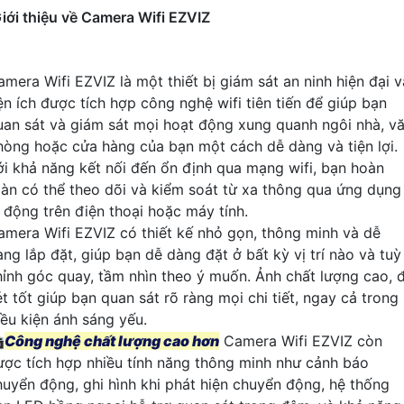
iới thiệu về Camera Wifi EZVIZ
amera Wifi EZVIZ là một thiết bị giám sát an ninh hiện đại v
iện ích được tích hợp công nghệ wifi tiên tiến để giúp bạn
uan sát và giám sát mọi hoạt động xung quanh ngôi nhà, v
hòng hoặc cửa hàng của bạn một cách dễ dàng và tiện lợi.
ới khả năng kết nối đến ổn định qua mạng wifi, bạn hoàn
oàn có thể theo dõi và kiểm soát từ xa thông qua ứng dụng
i động trên điện thoại hoặc máy tính.
amera Wifi EZVIZ có thiết kế nhỏ gọn, thông minh và dễ
àng lắp đặt, giúp bạn dễ dàng đặt ở bất kỳ vị trí nào và tuỳ
hỉnh góc quay, tầm nhìn theo ý muốn. Ảnh chất lượng cao, 
t tốt giúp bạn quan sát rõ ràng mọi chi tiết, ngay cả trong
iều kiện ánh sáng yếu.

Công nghệ chất lượng cao hơn
Camera Wifi EZVIZ còn
ược tích hợp nhiều tính năng thông minh như cảnh báo
huyển động, ghi hình khi phát hiện chuyển động, hệ thống