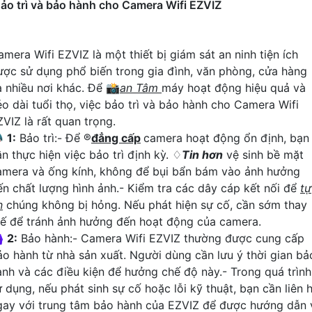
ảo trì và bảo hành cho Camera Wifi EZVIZ
amera Wifi EZVIZ là một thiết bị giám sát an ninh tiện ích
ược sử dụng phổ biến trong gia đình, văn phòng, cửa hàng
à nhiều nơi khác. Để 📸
an Tâm
máy hoạt động hiệu quả và
éo dài tuổi thọ, việc bảo trì và bảo hành cho Camera Wifi
ZVIZ là rất quan trọng.

1:
Bảo trì:- Để ®️
đẳng cấp
camera hoạt động ổn định, bạn
n thực hiện việc bảo trì định kỳ. ♢
Tin hơn
vệ sinh bề mặt
amera và ống kính, không để bụi bẩn bám vào ảnh hưởng
ến chất lượng hình ảnh.- Kiểm tra các dây cáp kết nối để
tự
n
chúng không bị hỏng. Nếu phát hiện sự cố, cần sớm thay
hế để tránh ảnh hưởng đến hoạt động của camera.
♀️
2:
Bảo hành:- Camera Wifi EZVIZ thường được cung cấp
ảo hành từ nhà sản xuất. Người dùng cần lưu ý thời gian bả
ành và các điều kiện để hưởng chế độ này.- Trong quá trình
ử dụng, nếu phát sinh sự cố hoặc lỗi kỹ thuật, bạn cần liên 
gay với trung tâm bảo hành của EZVIZ để được hướng dẫn 