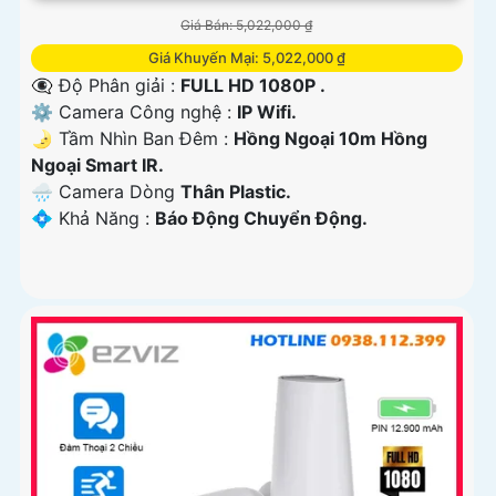
Giá Bán: 5,022,000 ₫
Giá Khuyến Mại: 5,022,000 ₫
👁️‍🗨 Độ Phân giải :
FULL HD 1080P .
⚙ Camera Công nghệ :
IP Wifi.
🌛 Tầm Nhìn Ban Đêm :
Hồng Ngoại 10m Hồng
Ngoại Smart IR.
🌧️ Camera Dòng
Thân Plastic.
️💠 Khả Năng :
Báo Động Chuyển Động.