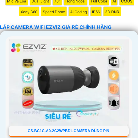
Mic Và Loa
Dual Light
78°
Hồng Ngoại
Full Color
AI
CMOS
Xoay 360
Speed Dome
AI Coding
IP66
3D DNR
'
LẮP CAMERA WIFI EZVIZ GIÁ RẺ CHÍNH HÃNG
CS-BC1C-A0-2C2WPBDL CAMERA DÙNG PIN