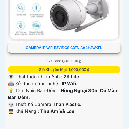
CAMERA IP WIFI EZVIZ CS C3TN A0 1H3WKFL
Giá Bán: 1,700,000 ₫
Giá Khuyến Mại: 1,600,000 ₫
👁 Chất lượng hình Ảnh :
2K Lite .
🤖️ Sử dụng công nghệ :
IP Wifi.
💡 Tầm Nhìn Ban Đêm :
Hồng Ngoại 30m Có Màu
Ban Đêm.
🎲 Thiết Kế Camera
Thân Plastic.
️👮 Khả Năng :
Thu Âm Và Loa.