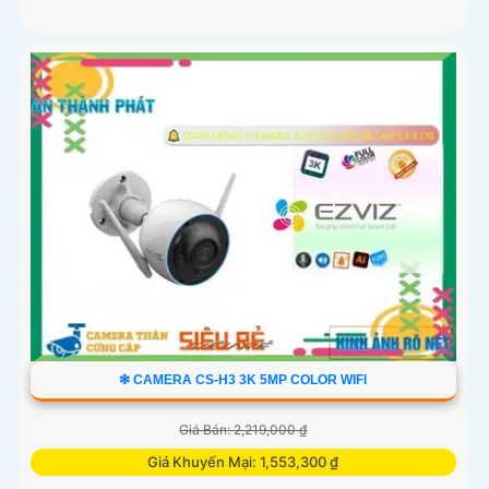
❇ CAMERA CS-H3 3K 5MP COLOR WIFI
Giá Bán: 2,219,000 ₫
Giá Khuyến Mại: 1,553,300 ₫