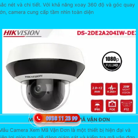
sắc nét và chi tiết. Với khả năng xoay 360 độ và góc quay
lớn, camera cung cấp tầm nhìn toàn diện
MẪU CAMERA XEM MÃ VẬN ĐƠN
Mẫu Camera Xem Mã Vận Đơn là một thiết bị hiện đại và
tiện lợi giúp bạn dễ dàng giám sát và kiểm tra mã vận đơn