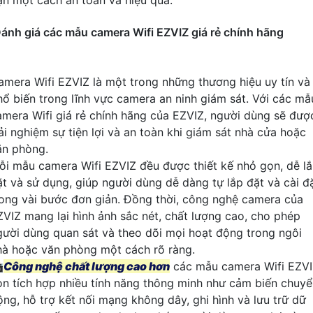
ạn một cách an toàn và hiệu quả.
ánh giá các mẫu camera Wifi EZVIZ giá rẻ chính hãng
amera Wifi EZVIZ là một trong những thương hiệu uy tín và
hổ biến trong lĩnh vực camera an ninh giám sát. Với các mẫ
amera Wifi giá rẻ chính hãng của EZVIZ, người dùng sẽ đượ
rải nghiệm sự tiện lợi và an toàn khi giám sát nhà cửa hoặc
ăn phòng.
ỗi mẫu camera Wifi EZVIZ đều được thiết kế nhỏ gọn, dễ l
ặt và sử dụng, giúp người dùng dễ dàng tự lắp đặt và cài đ
rong vài bước đơn giản. Đồng thời, công nghệ camera của
ZVIZ mang lại hình ảnh sắc nét, chất lượng cao, cho phép
gười dùng quan sát và theo dõi mọi hoạt động trong ngôi
hà hoặc văn phòng một cách rõ ràng.

Công nghệ chất lượng cao hơn
các mẫu camera Wifi EZV
òn tích hợp nhiều tính năng thông minh như cảm biến chuy
ộng, hỗ trợ kết nối mạng không dây, ghi hình và lưu trữ dữ