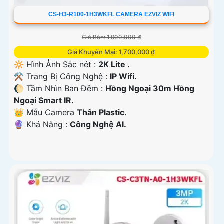
CS-H3-R100-1H3WKFL CAMERA EZVIZ WIFI
Giá Bán: 1,900,000 ₫
Giá Khuyến Mại: 1,700,000 ₫
🔆 Hình Ảnh Sắc nét :
2K Lite .
⚒ Trang Bị Công Nghệ :
IP Wifi.
🌔 Tầm Nhìn Ban Đêm :
Hồng Ngoại 30m Hồng
Ngoại Smart IR.
👑 Mẫu Camera
Thân Plastic.
️🔮 Khả Năng :
Công Nghệ AI.