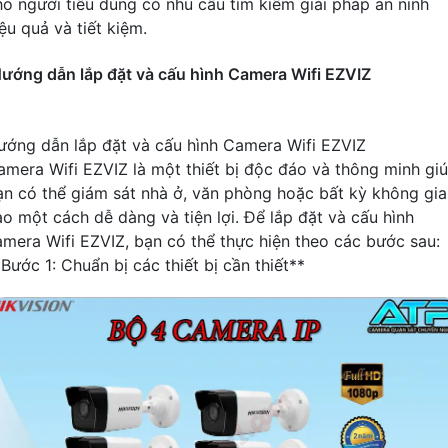
ho người tiêu dùng có nhu cầu tìm kiếm giải pháp an ninh
ệu quả và tiết kiệm.
ướng dẫn lắp đặt và cấu hình Camera Wifi EZVIZ
ướng dẫn lắp đặt và cấu hình Camera Wifi EZVIZ
amera Wifi EZVIZ là một thiết bị độc đáo và thông minh gi
ạn có thể giám sát nhà ở, văn phòng hoặc bất kỳ không gi
ào một cách dễ dàng và tiện lợi. Để lắp đặt và cấu hình
amera Wifi EZVIZ, bạn có thể thực hiện theo các bước sau:
Bước 1: Chuẩn bị các thiết bị cần thiết**