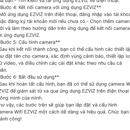
ủa bạn.- Tìm kiếm và tải ứng dụng EZVIZ về điện thoại.
*Bước 4: Kết nối camera với ứng dụng EZVIZ**
 Mở ứng dụng EZVIZ trên điện thoại, đăng nhập vào tài kho
oặc đăng ký tài khoản mới nếu chưa có.- Chọn thêm camer
ới và làm theo hướng dẫn trên ứng dụng để kết nối camera
ới ứng dụng EZVIZ.
*Bước 5: Cấu hình camera**
Sau khi kết nối thành công, bạn có thể cấu hình các thiết l
hư đặt tên cho camera, xác định vùng cảnh báo, thiết lập l
rữ video, và điều chỉnh các cài đặt khác theo nhu cầu cá
hân.
*Bước 6: Bắt đầu sử dụng**
 Sau khi hoàn tất cấu hình, bạn đã có thể sử dụng camera Wi
ZVIZ để giám sát từ xa qua ứng dụng EZVIZ trên điện thoại
hông minh của mình.
hư vậy, các bước trên sẽ giúp bạn lắp đặt và cấu hình
amera Wifi EZVIZ một cách dễ dàng và hiệu quả. Chúc bạn
hành công!