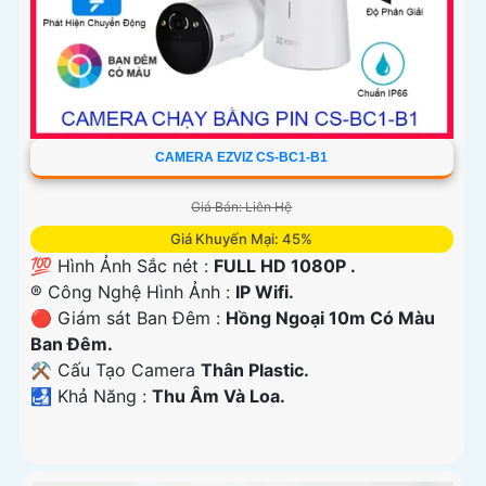
CAMERA EZVIZ CS-BC1-B1
Giá Bán: Liên Hệ
Giá Khuyến Mại: 45%
💯 Hình Ảnh Sắc nét :
FULL HD 1080P .
®️ Công Nghệ Hình Ảnh :
IP Wifi.
🔴 Giám sát Ban Đêm :
Hồng Ngoại 10m Có Màu
Ban Ðêm.
⚒ Cấu Tạo Camera
Thân Plastic.
️🛃 Khả Năng :
Thu Âm Và Loa.