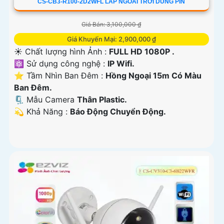
CS-CB3-R100-2D2WFL LẮP NGOÀI TRỜI DÙNG PIN
Giá Bán: 3,100,000 ₫
Giá Khuyến Mại: 2,900,000 ₫
☀️ Chất lượng hình Ảnh :
FULL HD 1080P .
⚛️ Sử dụng công nghệ :
IP Wifi.
⭐ Tầm Nhìn Ban Đêm :
Hồng Ngoại 15m Có Màu
Ban Đêm.
🗜️ Mẫu Camera
Thân Plastic.
️💫 Khả Năng :
Báo Động Chuyển Động.