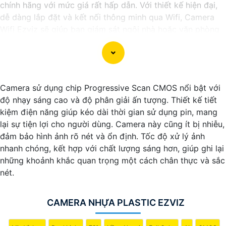
chính hãng với mức giá rất hấp dẫn. Với thiết kế hiện đại,
dễ dàng lắp đặt và kết nối thông minh qua Wifi, Camera
Wifi Ezviz sẽ giúp bạn giám sát ngôi nhà hoặc văn phòng
mọi lúc mọi nơi chỉ bằng một chiếc điện thoại thông minh.
Không chỉ vậy, sản phẩm cũng mang lại chất lượng hình
ảnh sắc nét và độ phân giải cao, cho phép bạn theo dõi
mọi hoạt động một cách dễ dàng. Đừng bỏ lỡ cơ hội sở
Camera sử dụng chip Progressive Scan CMOS nổi bật với
hữu Camera Wifi Ezviz giá rẻ chính hãng để bảo vệ tài sản
độ nhạy sáng cao và độ phân giải ấn tượng. Thiết kế tiết
và gia đình của bạn ngay hôm nay!"
kiệm điện năng giúp kéo dài thời gian sử dụng pin, mang
Hy vọng đoạn văn trên sẽ giúp bạn trong việc giới thiệu
lại sự tiện lợi cho người dùng. Camera này cũng ít bị nhiễu,
sản phẩm Camera Wifi Ezviz.
đảm bảo hình ảnh rõ nét và ổn định. Tốc độ xử lý ảnh
nhanh chóng, kết hợp với chất lượng sáng hơn, giúp ghi lại
những khoảnh khắc quan trọng một cách chân thực và sắc
nét.
CAMERA NHỰA PLASTIC EZVIZ