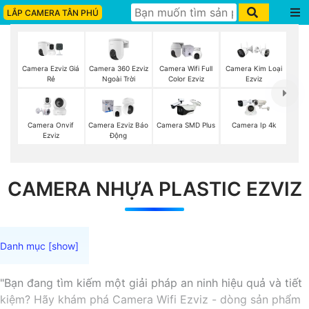
LẮP CAMERA TÂN PHÚ
Camera Ezviz Giá
Camera 360 Ezviz
Camera Wifi Full
Camera Kim Loại
Rẻ
Ngoài Trời
Color Ezviz
Ezviz
Camera Onvif
Camera Ezviz Báo
Camera SMD Plus
Camera Ip 4k
Ezviz
Động
CAMERA NHỰA PLASTIC EZVIZ
"Bạn đang tìm kiếm một giải pháp an ninh hiệu quả và tiết
kiệm? Hãy khám phá Camera Wifi Ezviz - dòng sản phẩm