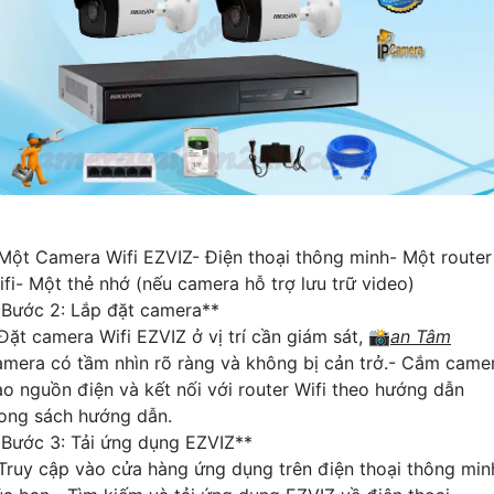
 Một Camera Wifi EZVIZ- Điện thoại thông minh- Một router
ifi- Một thẻ nhớ (nếu camera hỗ trợ lưu trữ video)
*Bước 2: Lắp đặt camera**
 Đặt camera Wifi EZVIZ ở vị trí cần giám sát, 📸
an Tâm
amera có tầm nhìn rõ ràng và không bị cản trở.- Cắm came
ào nguồn điện và kết nối với router Wifi theo hướng dẫn
rong sách hướng dẫn.
*Bước 3: Tải ứng dụng EZVIZ**
 Truy cập vào cửa hàng ứng dụng trên điện thoại thông min