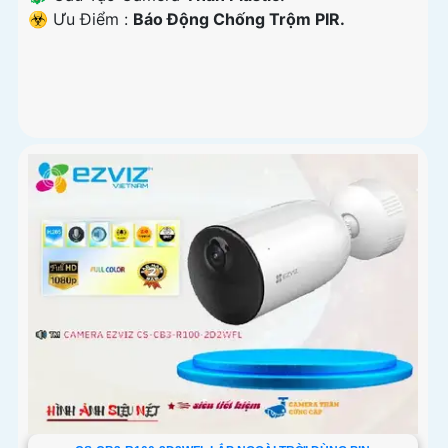
️☣️ Ưu Điểm :
Báo Động Chống Trộm PIR.