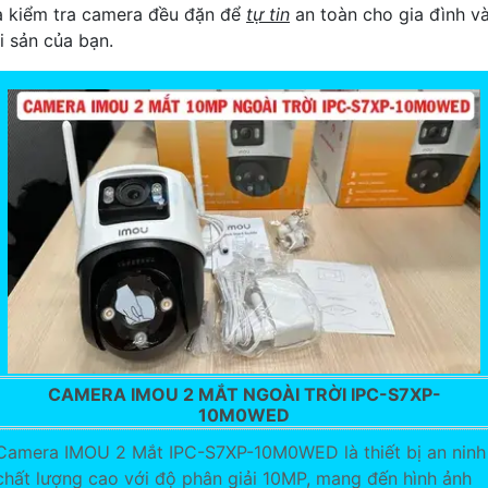
à kiểm tra camera đều đặn để
tự tin
an toàn cho gia đình v
i sản của bạn.
CAMERA IMOU 2 MẮT NGOÀI TRỜI IPC-S7XP-
10M0WED
Camera IMOU 2 Mắt IPC-S7XP-10M0WED là thiết bị an ninh
chất lượng cao với độ phân giải 10MP, mang đến hình ảnh