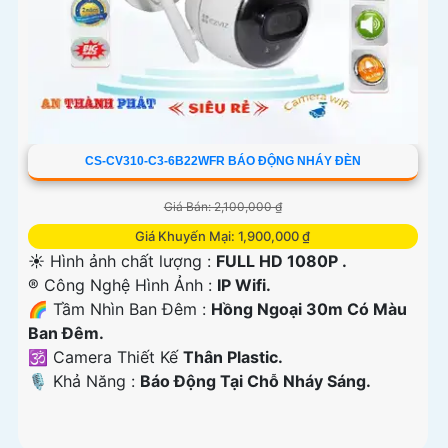
CS-CV310-C3-6B22WFR BÁO ĐỘNG NHÁY ĐÈN
Giá Bán: 2,100,000 ₫
Giá Khuyến Mại: 1,900,000 ₫
☀️ Hình ảnh chất lượng :
FULL HD 1080P .
®️ Công Nghệ Hình Ảnh :
IP Wifi.
🌈 Tầm Nhìn Ban Đêm :
Hồng Ngoại 30m Có Màu
Ban Đêm.
🕉️ Camera Thiết Kế
Thân Plastic.
️🎙 Khả Năng :
Báo Động Tại Chỗ Nháy Sáng.