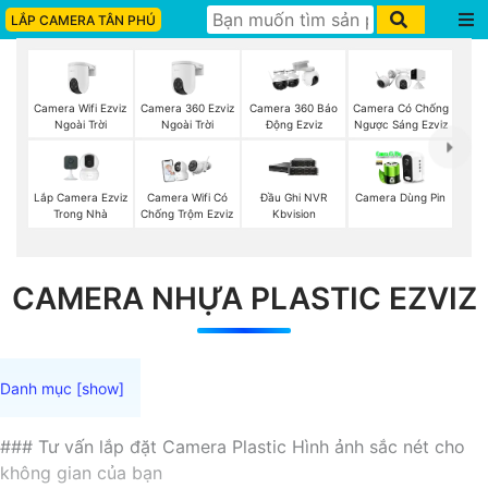
LẮP CAMERA TÂN PHÚ
Camera Wifi Ezviz
Camera 360 Ezviz
Camera 360 Báo
Camera Có Chống
Ngoài Trời
Ngoài Trời
Động Ezviz
Ngược Sáng Ezviz
Lắp Camera Ezviz
Camera Wifi Có
Đầu Ghi NVR
Camera Dùng Pin
Trong Nhà
Chống Trộm Ezviz
Kbvision
CAMERA NHỰA PLASTIC EZVIZ
### Tư vấn lắp đặt Camera Plastic Hình ảnh sắc nét cho
không gian của bạn