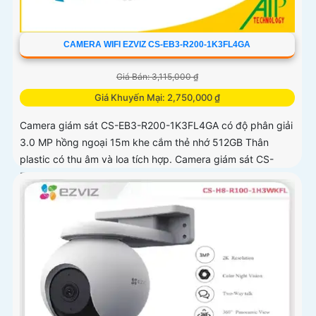
CAMERA WIFI EZVIZ CS-EB3-R200-1K3FL4GA
Giá Bán: 3,115,000 ₫
Giá Khuyến Mại: 2,750,000 ₫
Camera giám sát CS-EB3-R200-1K3FL4GA có độ phân giải
3.0 MP hồng ngoại 15m khe cắm thẻ nhớ 512GB Thân
plastic có thu âm và loa tích hợp. Camera giám sát CS-
EB3-R200-1K3FL4GA là...