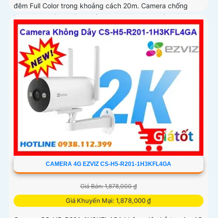
đêm Full Color trong khoảng cách 20m. Camera chống
trộm hiệu quả giá rẻ và tiết kiệm có độ phân giải 3
CAMERA 4G EZVIZ CS-H5-R201-1H3KFL4GA
Giá Bán: 1,878,000 ₫
Giá Khuyến Mại: 1,878,000 ₫