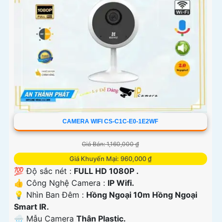
CAMERA WIFI CS-C1C-E0-1E2WF
Giá Bán: 1,160,000 ₫
Giá Khuyến Mại: 960,000 ₫
💯 Độ sắc nét :
FULL HD 1080P .
👍 Công Nghệ Camera :
IP Wifi.
💡 Nhìn Ban Đêm :
Hồng Ngoại 10m Hồng Ngoại
Smart IR.
🌧️ Mẫu Camera
Thân Plastic.