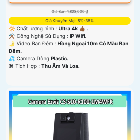
Giá Bán: 1,828,000 ₫
Giá Khuyến Mại: 5%-35%
🔆 Chất lượng hình :
Ultra 4k 👍🏾 .
⚒ Công Nghệ Sử Dụng :
IP Wifi.
🌛 Video Ban Đêm :
Hồng Ngoại 10m Có Màu Ban
Ðêm.
💦 Camera Dòng
Plastic.
️⌘ Tích Hợp :
Thu Âm Và Loa.