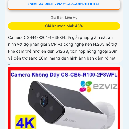
CAMERA WIFI EZVIZ CS-H4-R201-1H3EKFL
Giá Bán: Liên Hệ
Giá Khuyến Mại: 45%
Camera CS-H4-R201-1H3EKFL là giải pháp giám sát an
ninh với độ phân giải 3MP và công nghệ nén H.265 hỗ trợ
khe cắm thẻ nhớ lên đến 512GB, tích hợp hồng ngoại 30m
và đèn trợ sáng 20m, mang đến hình ảnh ban đêm rõ nét,
có màu