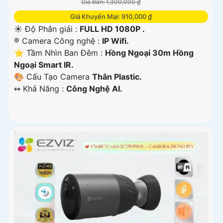
Giá Bán: 1,300,000 ₫
Giá Khuyến Mại: 910,000 ₫
☀️ Độ Phân giải :
FULL HD 1080P .
®️ Camera Công nghệ :
IP Wifi.
⭐ Tầm Nhìn Ban Đêm :
Hồng Ngoại 30m Hồng
Ngoại Smart IR.
🎨 Cấu Tạo Camera
Thân Plastic.
️↭ Khả Năng :
Công Nghệ AI.