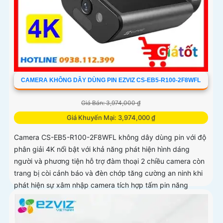
CAMERA KHÔNG DÂY DÙNG PIN EZVIZ CS-EB5-R100-2F8WFL
Giá Bán: 3,974,000 ₫
Giá Khuyến Mại: 3,974,000 ₫
Camera CS-EB5-R100-2F8WFL không dây dùng pin với độ
phân giải 4K nổi bật với khả năng phát hiện hình dáng
người và phương tiện hỗ trợ đàm thoại 2 chiều camera còn
trang bị còi cảnh báo và đèn chớp tăng cường an ninh khi
phát hiện sự xâm nhập camera tích hợp tấm pin năng
lượng mặt trời và pin sạc đạt chuẩn IP65 chống nước và
bụi giúp hoạt động bền bỉ trong mọi điều kiện thời tiết.