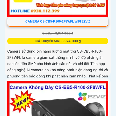
CAMERA CS-CB5-R100-2F8WFL WIFI EZVIZ
Giá Bán: 3,974,000 ₫
Giá Khuyến Mại: 3,974,000 ₫
Camera sử dụng pin năng lượng mặt trời CS-CB5-R100-
2F8WFL là camera giám sát thông minh với độ phân giải
cao lên đến 8MP cho hình ảnh sắc nét và chi tiết Tích hợp
công nghệ AI camera có khả năng phát hiện dáng người và
phương tiện báo động khi phát hiện xâm nhập Thiết kế bền
bỉ chống nước IP65 phù hợp lắp đặt trong mọi điều kiện
thời tiết. Camera An Ninh CS-CB5-R100-2F8WFL có khả
năng còi hú, đèn chớp báo động, Wifi Không Dây, chức
năng AI deep learning phân biệt người & phương tiện