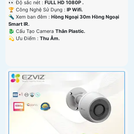
👀 Độ sắc nét :
FULL HD 1080P .
🏆 Công Nghệ Sử Dụng :
IP Wifi.
🔦 Xem ban đêm :
Hồng Ngoại 30m Hồng Ngoại
Smart IR.
🐉️ Cấu Tạo Camera
Thân Plastic.
️💫 Ưu Điểm :
Thu Âm.