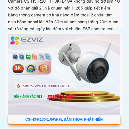
Camera CS-H5-R201-1H3KFL4GA không dây hỗ trợ sim 4G
với độ phân giải 2K và chuẩn nén H.265 giúp tiết kiệm
băng thông camera có khả năng đàm thoại 2 chiều tầm
nhìn hồng ngoại lên đến 30m và ánh sáng trắng 20m quan
sát rõ ràng cả ngày lẫn đêm với chuẩn IP67 camera còn
tích hợp tính năng phát hiện thông minh và cảnh báo bằng
còi và đèn chớp phù hợp cho công trình kho hàng, nhà
xưởng công trình
CS-H3-R100-1J5WKFL ĐÀM THOẠI PHÁT HIỆN