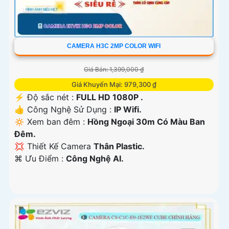
CAMERA H3C 2MP COLOR WIFI
Giá Bán: 1,399,000 ₫
Giá Khuyến Mại: 979,300 ₫
️⚡ Độ sắc nét :
FULL HD 1080P .
👍 Công Nghệ Sử Dụng :
IP Wifi.
🔅 Xem ban đêm :
Hồng Ngoại 30m Có Màu Ban
Ðêm.
💢 Thiết Kế Camera
Thân Plastic.
️⌘ Ưu Điểm :
Công Nghệ AI.