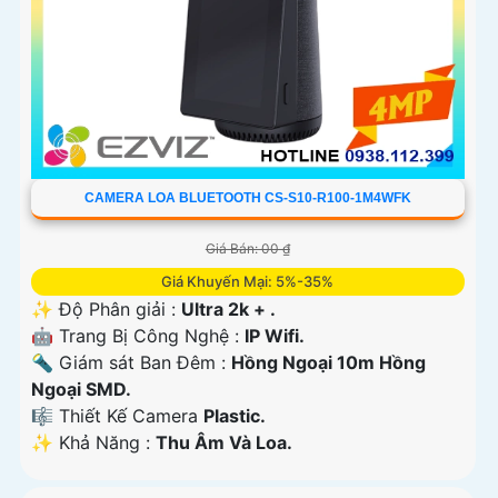
CAMERA LOA BLUETOOTH CS-S10-R100-1M4WFK
Giá Bán: 00 ₫
Giá Khuyến Mại: 5%-35%
✨ Độ Phân giải :
Ultra 2k + .
🤖️ Trang Bị Công Nghệ :
IP Wifi.
🔦 Giám sát Ban Đêm :
Hồng Ngoại 10m Hồng
Ngoại SMD.
🎼️ Thiết Kế Camera
Plastic.
️✨ Khả Năng :
Thu Âm Và Loa.