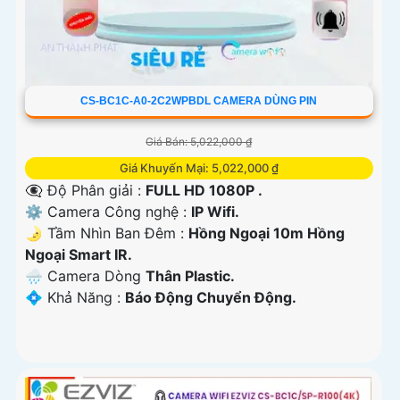
CS-BC1C-A0-2C2WPBDL CAMERA DÙNG PIN
Giá Bán: 5,022,000 ₫
Giá Khuyến Mại: 5,022,000 ₫
👁️‍🗨 Độ Phân giải :
FULL HD 1080P .
⚙ Camera Công nghệ :
IP Wifi.
🌛 Tầm Nhìn Ban Đêm :
Hồng Ngoại 10m Hồng
Ngoại Smart IR.
🌧️ Camera Dòng
Thân Plastic.
️💠 Khả Năng :
Báo Động Chuyển Động.