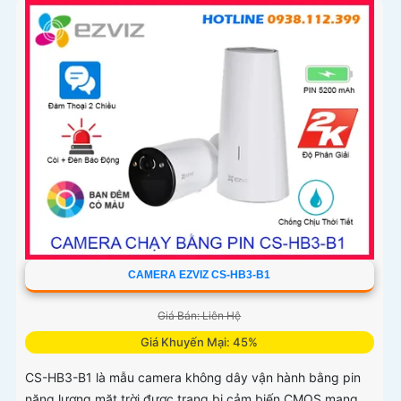
CAMERA EZVIZ CS-HB3-B1
Giá Bán: Liên Hệ
Giá Khuyến Mại: 45%
CS-HB3-B1 là mẫu camera không dây vận hành bằng pin
năng lượng mặt trời được trang bị cảm biến CMOS mang