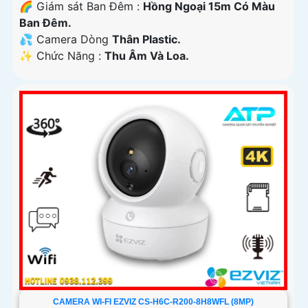
🌈 Giám sát Ban Đêm :
Hồng Ngoại 15m Có Màu
Ban Ðêm.
💦 Camera Dòng
Thân Plastic.
️✨ Chức Năng :
Thu Âm Và Loa.
CAMERA WI-FI EZVIZ CS-H6C-R200-8H8WFL (8MP)