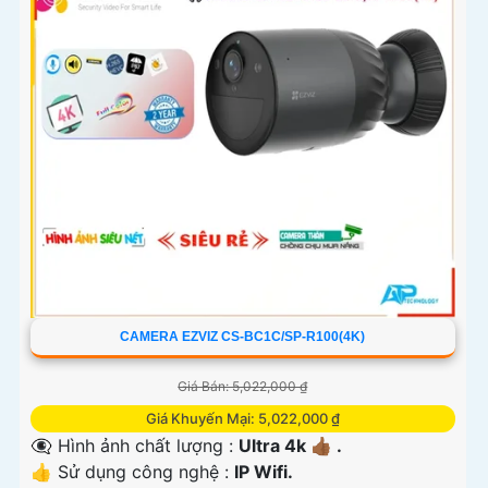
CAMERA EZVIZ CS-BC1C/SP-R100(4K)
Giá Bán: 5,022,000 ₫
Giá Khuyến Mại: 5,022,000 ₫
👁️‍🗨 Hình ảnh chất lượng :
Ultra 4k 👍🏾 .
👍 Sử dụng công nghệ :
IP Wifi.