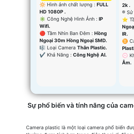
🔆 Hình ảnh chất lượng :
FULL
2k .
HD 1080P .
®️ S
✳️ Công Nghệ Hình Ảnh :
IP
⭐ Tầ
Wifi.
Ngoạ
🔴 Tầm Nhìn Ban Đêm :
Hồng
IR.
Ngoại 30m Hồng Ngoại SMD.
♊ Cấ
🎼️ Loại Camera
Thân Plastic.
Plast
️✔️ Khả Năng :
Công Nghệ AI.
️💮 
Âm.
Sự phổ biến và tính năng của cam
Camera plastic là một loại camera phổ biến đư