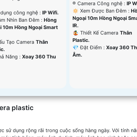
®️ Camera Công nghệ :
IP Wi
🔅 Xem Được Ban Đêm :
H
ử dụng công nghệ :
IP Wifi.
Ngoại 10m Hồng Ngoại Sm
m Nhìn Ban Đêm :
Hồng
IR.
i 10m Hồng Ngoại Smart
🤹 Thiết Kế Camera
Thân
Plastic.
u Tạo Camera
Thân
️💎 Đặt Điểm :
Xoay 360 T
ic.
Âm.
Khả Năng :
Xoay 360 Thu
era plastic
ợc sử dụng rộng rãi trong cuộc sống hàng ngày. Với tính n