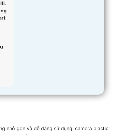
fi.
ồng
art
hu
ăng nhỏ gọn và dễ dàng sử dụng, camera plastic