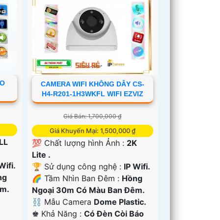
ÁO
CAMERA WIFI KHÔNG DÂY CS-
H4-R201-1H3WKFL WIFI EZVIZ
Giá Bán: 1,700,000 ₫
Giá Khuyến Mại: 1,500,000 ₫
LL
💯 Chất lượng hình Ảnh :
2K
Lite .
Wifi.
🏆 Sử dụng công nghệ :
IP Wifi.
ng
🌈 Tầm Nhìn Ban Đêm :
Hồng
êm.
Ngoại 30m Có Màu Ban Ðêm.
⛓ Mẫu Camera
Dome Plastic.
️♚ Khả Năng :
Có Ðèn Còi Báo