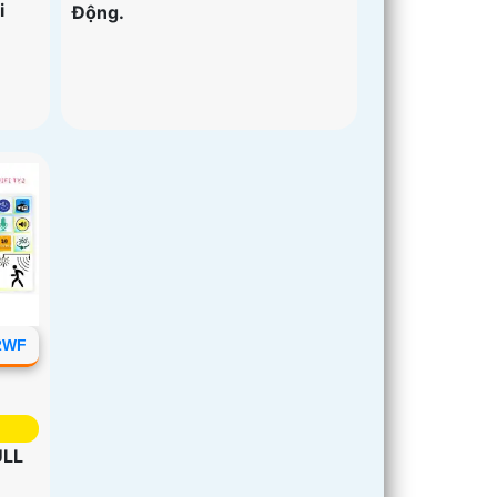
i
Động.
2WF
ULL