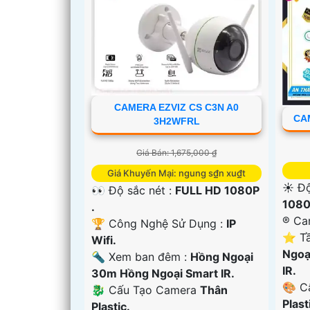
CAMERA EZVIZ CS C3N A0
CAM
3H2WFRL
Giá Bán: 1,675,000 ₫
Giá Khuyến Mại: ngung s₫n xu₫t
☀️ Độ
👀 Độ sắc nét :
FULL HD 1080P
1080
.
®️ C
🏆 Công Nghệ Sử Dụng :
IP
⭐ Tầ
Wifi.
Ngoạ
🔦 Xem ban đêm :
Hồng Ngoại
IR.
'
30m Hồng Ngoại Smart IR.
🎨 C
🐉️ Cấu Tạo Camera
Thân
Plast
Plastic.