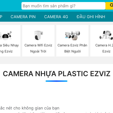
P
CAMERA PIN
CAMERA 4G
ĐẦU GHI HÌNH
Camera Wifi Ezviz
a Siêu Nhạy
Camera Ezviz Phân
Camera H.
Ngoài Trời
ng Ezviz
Biệt Người
Ezviz
CAMERA NHỰA PLASTIC EZVIZ
sắc nét cho không gian của bạn