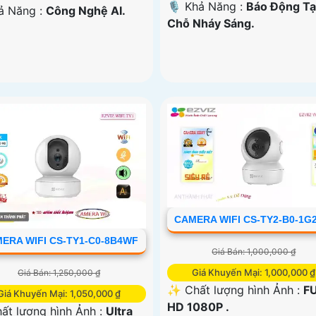
️🎙 Khả Năng :
Báo Động Tạ
hả Năng :
Công Nghệ AI.
Chỗ Nháy Sáng.
CAMERA WIFI CS-TY2-B0-1G
ERA WIFI CS-TY1-C0-8B4WF
Giá Bán: 1,000,000 ₫
Giá Khuyến Mại: 1,000,000 ₫
Giá Bán: 1,250,000 ₫
✨ Chất lượng hình Ảnh :
F
Giá Khuyến Mại: 1,050,000 ₫
HD 1080P .
ất lượng hình Ảnh :
Ultra