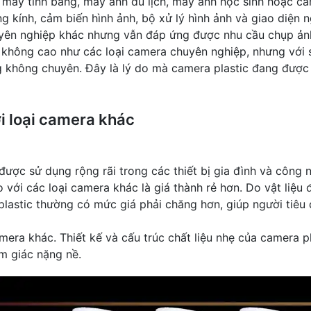
 máy tính bảng, máy ảnh du lịch, máy ảnh học sinh hoặc ca
 kính, cảm biến hình ảnh, bộ xử lý hình ảnh và giao diện
huyên nghiệp khác nhưng vẫn đáp ứng được nhu cầu chụp ản
 không cao như các loại camera chuyên nghiệp, nhưng với s
 không chuyên. Đây là lý do mà camera plastic đang được
i loại camera khác
được sử dụng rộng rãi trong các thiết bị gia đình và công n
với các loại camera khác là giá thành rẻ hơn. Do vật liệu 
plastic thường có mức giá phải chăng hơn, giúp người tiêu d
mera khác. Thiết kế và cấu trúc chất liệu nhẹ của camera p
ảm giác nặng nề.