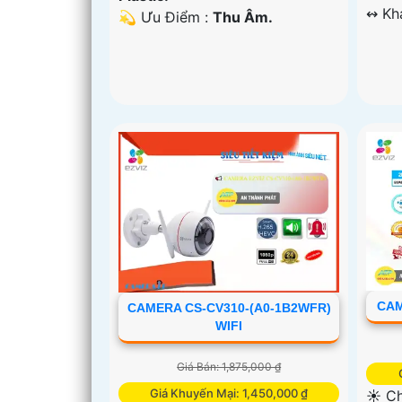
️↭ K
️💫 Ưu Điểm :
Thu Âm.
CAM
CAMERA CS-CV310-(A0-1B2WFR)
WIFI
Giá Bán: 1,875,000 ₫
Giá Khuyến Mại: 1,450,000 ₫
☀️ Ch