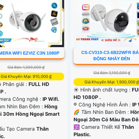
CS-CV310-C3-6B22WFR B
ERA WIFI EZVIZ C3N 1080P
ĐỘNG NHÁY ĐÈN
Giá Bán: 1,300,000 ₫
Giá Bán: 2,100,000 ₫
Giá Khuyến Mại: 910,000 ₫
Giá Khuyến Mại: 1,900,000 ₫
 Phân giải :
FULL HD
☀️ Hình ảnh chất lượng :
FU
P .
HD 1080P .
amera Công nghệ :
IP Wifi.
®️ Công Nghệ Hình Ảnh :
IP 
m Nhìn Ban Đêm :
Hồng
🌈 Tầm Nhìn Ban Đêm :
Hồ
i 30m Hồng Ngoại Smart
Ngoại 30m Có Màu Ban Đ
🕉️ Camera Thiết Kế
Thân
ấu Tạo Camera
Thân
Plastic.
ic.