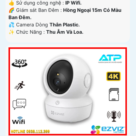
👍 Sử dụng công nghệ :
IP Wifi.
🌈 Giám sát Ban Đêm :
Hồng Ngoại 15m Có Màu
Ban Ðêm.
💦 Camera Dòng
Thân Plastic.
️✨ Chức Năng :
Thu Âm Và Loa.