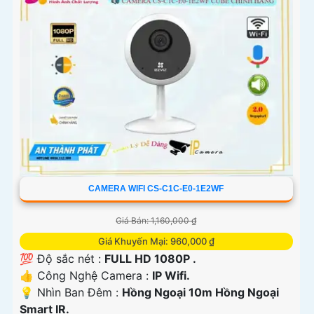
CAMERA WIFI CS-C1C-E0-1E2WF
Giá Bán: 1,160,000 ₫
Giá Khuyến Mại: 960,000 ₫
💯 Độ sắc nét :
FULL HD 1080P .
👍 Công Nghệ Camera :
IP Wifi.
💡 Nhìn Ban Đêm :
Hồng Ngoại 10m Hồng Ngoại
Smart IR.