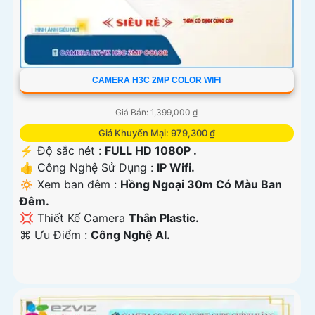
CAMERA H3C 2MP COLOR WIFI
Giá Bán: 1,399,000 ₫
Giá Khuyến Mại: 979,300 ₫
️⚡ Độ sắc nét :
FULL HD 1080P .
👍 Công Nghệ Sử Dụng :
IP Wifi.
🔅 Xem ban đêm :
Hồng Ngoại 30m Có Màu Ban
Ðêm.
💢 Thiết Kế Camera
Thân Plastic.
️⌘ Ưu Điểm :
Công Nghệ AI.