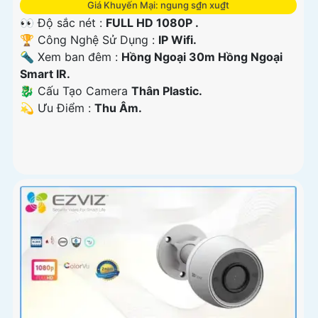
Giá Khuyến Mại: ngung s₫n xu₫t
👀 Độ sắc nét :
FULL HD 1080P .
🏆 Công Nghệ Sử Dụng :
IP Wifi.
🔦 Xem ban đêm :
Hồng Ngoại 30m Hồng Ngoại
Smart IR.
🐉️ Cấu Tạo Camera
Thân Plastic.
️💫 Ưu Điểm :
Thu Âm.