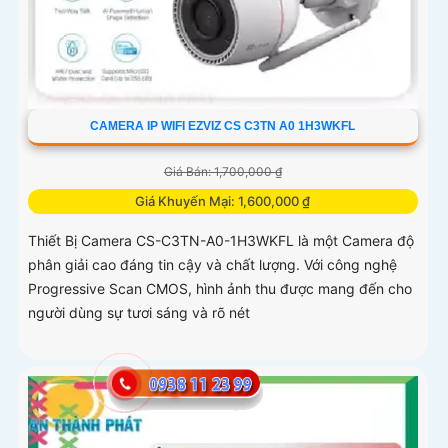
CAMERA IP WIFI EZVIZ CS C3TN A0 1H3WKFL
Giá Bán: 1,700,000 ₫
Giá Khuyến Mại: 1,600,000 ₫
Thiết Bị Camera CS-C3TN-A0-1H3WKFL là một Camera độ
phân giải cao đáng tin cậy và chất lượng. Với công nghệ
Progressive Scan CMOS, hình ảnh thu được mang đến cho
người dùng sự tươi sáng và rõ nét