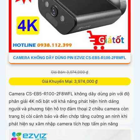
CAMERA KHÔNG DÂY DÙNG PIN EZVIZ CS-EB5-R100-2F8WFL
Giá Bán: 3,974,000 ₫
Giá Khuyến Mại: 3,974,000 ₫
Camera CS-EB5-R100-2F8WFL không dây dùng pin với độ
phân giải 4K nổi bật với khả năng phát hiện hình dáng
người và phương tiện hỗ trợ đàm thoại 2 chiều camera còn
trang bị còi cảnh báo và đèn chớp tăng cường an ninh khi
phát hiện sự xâm nhập camera tích hợp tấm pin năng
lượng mặt trời và pin sạc đạt chuẩn IP65 chống nước và
bụi giúp hoạt động bền bỉ trong mọi điều kiện thời tiết.