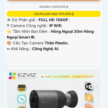
Giá Bán: 1,300,000 ₫
Giá Khuyến Mại: 910,000 ₫
☀️ Độ Phân giải :
FULL HD 1080P .
®️ Camera Công nghệ :
IP Wifi.
⭐ Tầm Nhìn Ban Đêm :
Hồng Ngoại 30m Hồng
Ngoại Smart IR.
🎨 Cấu Tạo Camera
Thân Plastic.
️↭ Khả Năng :
Công Nghệ AI.