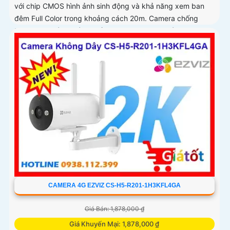
với chip CMOS hình ảnh sinh động và khả năng xem ban
đêm Full Color trong khoảng cách 20m. Camera chống
trộm hiệu quả giá rẻ và tiết kiệm có độ phân giải 3
CAMERA 4G EZVIZ CS-H5-R201-1H3KFL4GA
Giá Bán: 1,878,000 ₫
Giá Khuyến Mại: 1,878,000 ₫