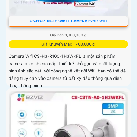
CS-H3-R100-1H3WKFL CAMERA EZVIZ WIFI
Giá Bán: 1,900,000 ₫
Giá Khuyến Mại: 1,700,000 ₫
Camera Wifi CS-H3-R100-1H3WKFL là một sản phẩm
camera an ninh cao cấp, thiết kế nhỏ gọn và chất lượng
hình ảnh sắc nét. Với công nghệ kết nối Wifi, bạn có thể dễ
dàng truy cập vào camera từ bất kỳ đâu thông qua điện
thoại thông minh