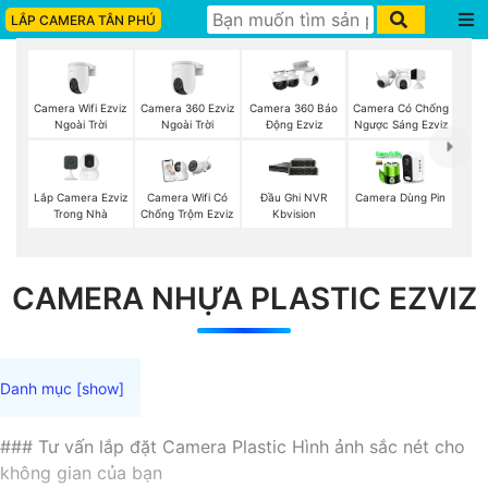
LẮP CAMERA TÂN PHÚ
Camera Wifi Ezviz
Camera 360 Ezviz
Camera 360 Báo
Camera Có Chống
Ngoài Trời
Ngoài Trời
Động Ezviz
Ngược Sáng Ezviz
Lắp Camera Ezviz
Camera Wifi Có
Đầu Ghi NVR
Camera Dùng Pin
Trong Nhà
Chống Trộm Ezviz
Kbvision
CAMERA NHỰA PLASTIC EZVIZ
### Tư vấn lắp đặt Camera Plastic Hình ảnh sắc nét cho
không gian của bạn