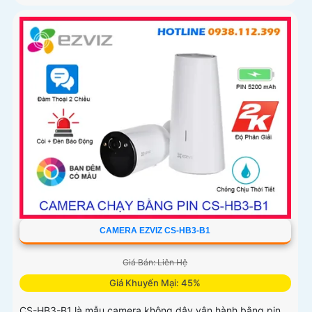
CAMERA EZVIZ CS-HB3-B1
Giá Bán: Liên Hệ
Giá Khuyến Mại: 45%
CS-HB3-B1 là mẫu camera không dây vận hành bằng pin