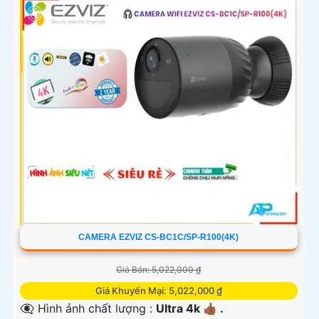
CAMERA EZVIZ CS-BC1C/SP-R100(4K)
Giá Bán: 5,022,000 ₫
Giá Khuyến Mại: 5,022,000 ₫
👁️‍🗨 Hình ảnh chất lượng :
Ultra 4k 👍🏾 .