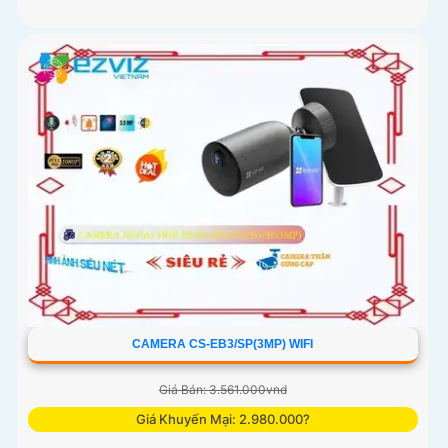
CAMERA CS-EB3/SP(3MP) WIFI
Giá Bán: 3.561.000vnd
Giá Khuyến Mại: 2.980.000?