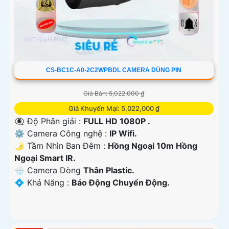
CS-BC1C-A0-2C2WPBDL CAMERA DÙNG PIN
Giá Bán: 5,022,000 ₫
Giá Khuyến Mại: 5,022,000 ₫
👁️‍🗨 Độ Phân giải :
FULL HD 1080P .
⚙ Camera Công nghệ :
IP Wifi.
🌛 Tầm Nhìn Ban Đêm :
Hồng Ngoại 10m Hồng
Ngoại Smart IR.
🌧️ Camera Dòng
Thân Plastic.
️💠 Khả Năng :
Báo Động Chuyển Động.