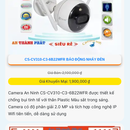
CS-CV310-C3-6B22WFR BÁO ĐỘNG NHÁY ĐÈN
Giá Bán: 2,100,000 ₫
Giá Khuyến Mại: 1,900,000 ₫
Camera An Ninh CS-CV310-C3-6B22WFR được thiết kế
chống bụi tinh tế với thân Plastic Màu sắt trong sáng.
Camera có độ phân giải 2.0 MP và tích hợp công nghệ IP
Wifi tiên tiến, dễ dàng sử dụng