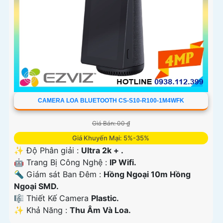
CAMERA LOA BLUETOOTH CS-S10-R100-1M4WFK
Giá Bán: 00 ₫
Giá Khuyến Mại: 5%-35%
✨ Độ Phân giải :
Ultra 2k + .
🤖️ Trang Bị Công Nghệ :
IP Wifi.
🔦 Giám sát Ban Đêm :
Hồng Ngoại 10m Hồng
Ngoại SMD.
🎼️ Thiết Kế Camera
Plastic.
️✨ Khả Năng :
Thu Âm Và Loa.