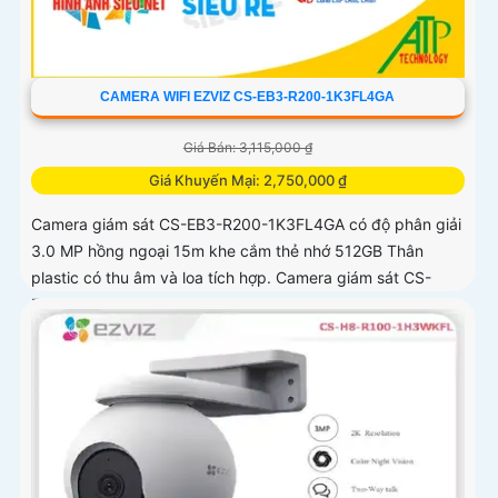
CAMERA WIFI EZVIZ CS-EB3-R200-1K3FL4GA
Giá Bán: 3,115,000 ₫
Giá Khuyến Mại: 2,750,000 ₫
Camera giám sát CS-EB3-R200-1K3FL4GA có độ phân giải
3.0 MP hồng ngoại 15m khe cắm thẻ nhớ 512GB Thân
plastic có thu âm và loa tích hợp. Camera giám sát CS-
EB3-R200-1K3FL4GA là...