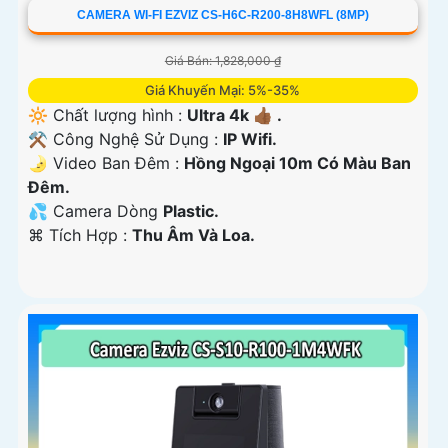
CAMERA WI-FI EZVIZ CS-H6C-R200-8H8WFL (8MP)
Giá Bán: 1,828,000 ₫
Giá Khuyến Mại: 5%-35%
🔆 Chất lượng hình :
Ultra 4k 👍🏾 .
⚒ Công Nghệ Sử Dụng :
IP Wifi.
🌛 Video Ban Đêm :
Hồng Ngoại 10m Có Màu Ban
Ðêm.
💦 Camera Dòng
Plastic.
️⌘ Tích Hợp :
Thu Âm Và Loa.