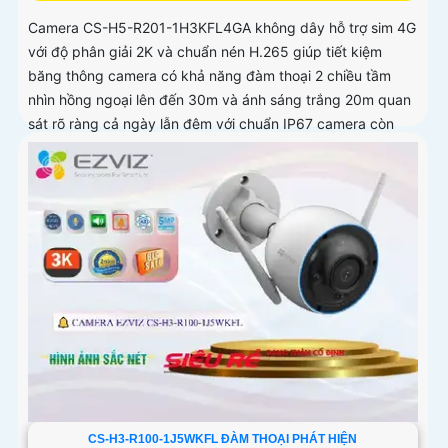
Camera CS-H5-R201-1H3KFL4GA không dây hỗ trợ sim 4G
với độ phân giải 2K và chuẩn nén H.265 giúp tiết kiệm
băng thông camera có khả năng đàm thoại 2 chiều tầm
nhìn hồng ngoại lên đến 30m và ánh sáng trắng 20m quan
sát rõ ràng cả ngày lẫn đêm với chuẩn IP67 camera còn
tích hợp tính năng phát hiện thông minh và cảnh báo bằng
còi và đèn chớp phù hợp cho công trình kho hàng, nhà
xưởng công trình
CS-H3-R100-1J5WKFL ĐÀM THOẠI PHÁT HIỆN