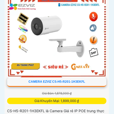
CAMERA EZVIZ CS-H5-R201-1H3EKFL
Giá Bán: 1,878,000 ₫
Giá Khuyến Mại: 1,899,000 ₫
CS-H5-R201-1H3EKFL là Camera Giá rẻ IP POE trung thực