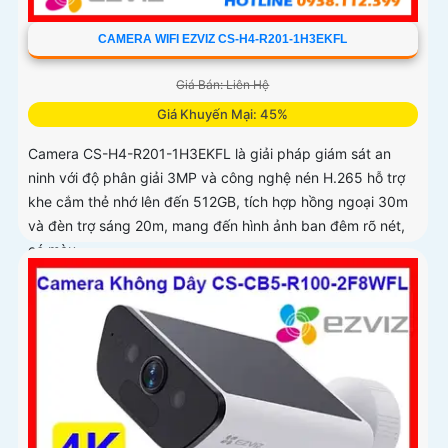
CAMERA WIFI EZVIZ CS-H4-R201-1H3EKFL
Giá Bán: Liên Hệ
Giá Khuyến Mại: 45%
Camera CS-H4-R201-1H3EKFL là giải pháp giám sát an
ninh với độ phân giải 3MP và công nghệ nén H.265 hỗ trợ
khe cắm thẻ nhớ lên đến 512GB, tích hợp hồng ngoại 30m
và đèn trợ sáng 20m, mang đến hình ảnh ban đêm rõ nét,
có màu