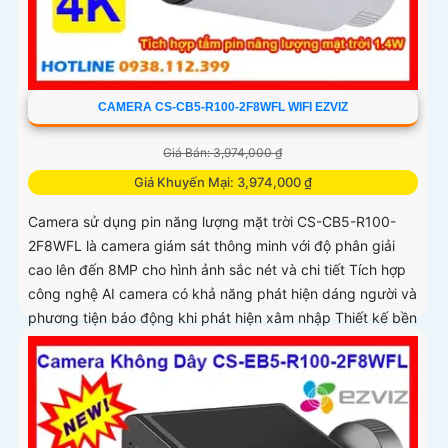
CAMERA CS-CB5-R100-2F8WFL WIFI EZVIZ
Giá Bán: 3,974,000 ₫
Giá Khuyến Mại: 3,974,000 ₫
Camera sử dụng pin năng lượng mặt trời CS-CB5-R100-
2F8WFL là camera giám sát thông minh với độ phân giải
cao lên đến 8MP cho hình ảnh sắc nét và chi tiết Tích hợp
công nghệ AI camera có khả năng phát hiện dáng người và
phương tiện báo động khi phát hiện xâm nhập Thiết kế bền
bỉ chống nước IP65 phù hợp lắp đặt trong mọi điều kiện
thời tiết. Camera An Ninh CS-CB5-R100-2F8WFL có khả
năng còi hú, đèn chớp báo động, Wifi Không Dây, chức
năng AI deep learning phân biệt người & phương tiện