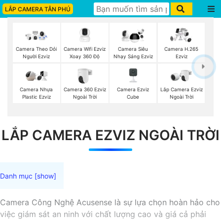
LẮP CAMERA TÂN PHÚ
Camera Wifi Ezviz
Camera Theo Dỏi
Camera Siêu
Camera H.265
Xoay 360 Độ
Người Ezviz
Nhạy Sáng Ezviz
Ezviz
Camera 360 Ezviz
Camera Ezviz
Lắp Camera Ezviz
Camera Nhựa
Ngoài Trời
Cube
Ngoài Trời
Plastic Ezviz
LẮP CAMERA EZVIZ NGOÀI TRỜI
Camera Công Nghệ Acusense là sự lựa chọn hoàn hảo cho
việc giám sát an ninh với chất lượng cao và giá cả phải