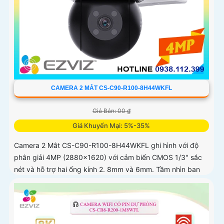
CAMERA 2 MẮT CS-C90-R100-8H44WKFL
Giá Bán: 00 ₫
Giá Khuyến Mại: 5%-35%
Camera 2 Mắt CS-C90-R100-8H44WKFL ghi hình với độ
phân giải 4MP (2880x1620) với cảm biến CMOS 1/3" sắc
nét và hỗ trợ hai ống kính 2. 8mm và 6mm. Tầm nhìn ban
đêm IR 30m và ban...