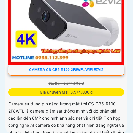
CAMERA CS-CB5-R100-2F8WFL WIFI EZVIZ
Giá Bán: 3,974,000 ₫
Giá Khuyến Mại: 3,974,000 ₫
Camera sử dụng pin năng lượng mặt trời CS-CB5-R100-
2F8WFL là camera giám sát thông minh với độ phân giải
cao lên đến 8MP cho hình ảnh sắc nét và chi tiết Tích hợp
công nghệ AI camera có khả năng phát hiện dáng người và
phương tiện báo động khi phát hiện xâm nhập Thiết kế bền