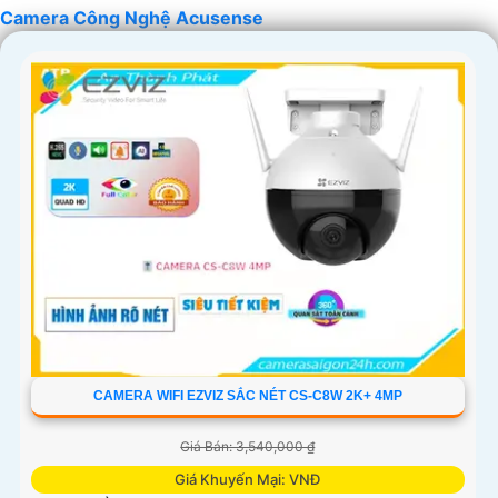
'
Camera Công Nghệ Acusense
CAMERA WIFI EZVIZ SẮC NÉT CS-C8W 2K+ 4MP
Giá Bán: 3,540,000 ₫
Giá Khuyến Mại: VNĐ