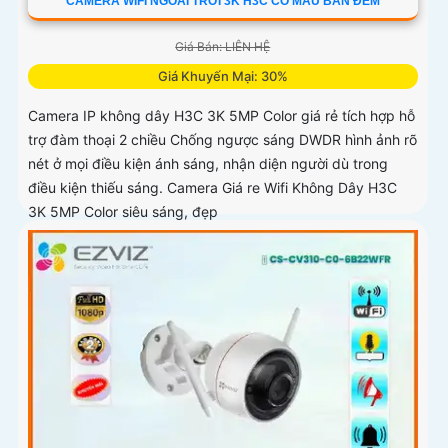
CAMERA WIFI NGOÀI TRỜI 3K H3C CÓ MÀU BAN ĐÊM
Giá Bán: LIÊN HỆ
Giá Khuyến Mại: 30%
Camera IP không dây H3C 3K 5MP Color giá rẻ tích hợp hỗ
trợ đàm thoại 2 chiều Chống ngược sáng DWDR hình ảnh rõ
nét ở mọi điều kiện ánh sáng, nhận diện người dù trong
điều kiện thiếu sáng. Camera Giá re Wifi Không Dây H3C
3K 5MP Color siêu sáng, đẹp