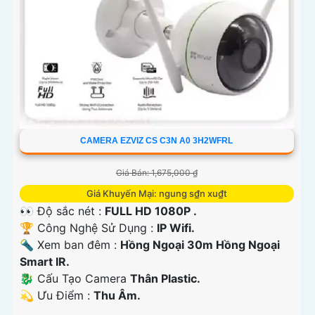
CAMERA EZVIZ CS C3N A0 3H2WFRL
Giá Bán: 1,675,000 ₫
Giá Khuyến Mại: ngung s₫n xu₫t
👀 Độ sắc nét :
FULL HD 1080P .
🏆 Công Nghệ Sử Dụng :
IP Wifi.
🔦 Xem ban đêm :
Hồng Ngoại 30m Hồng Ngoại
Smart IR.
🐉️ Cấu Tạo Camera
Thân Plastic.
️💫 Ưu Điểm :
Thu Âm.