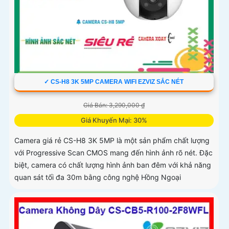
✓ CS-H8 3K 5MP CAMERA WIFI EZVIZ SẮC NÉT
Giá Bán: 3,290,000 ₫
Giá Khuyến Mại: 30%
Camera giá rẻ CS-H8 3K 5MP là một sản phẩm chất lượng
với Progressive Scan CMOS mang đến hình ảnh rõ nét. Đặc
biệt, camera có chất lượng hình ảnh ban đêm với khả năng
quan sát tối đa 30m bằng công nghệ Hồng Ngoại