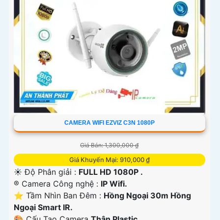
CAMERA WIFI EZVIZ C3N 1080P
Giá Bán: 1,300,000 ₫
Giá Khuyến Mại: 910,000 ₫
☀️ Độ Phân giải :
FULL HD 1080P .
®️ Camera Công nghệ :
IP Wifi.
⭐ Tầm Nhìn Ban Đêm :
Hồng Ngoại 30m Hồng
Ngoại Smart IR.
🎨 Cấu Tạo Camera
Thân Plastic.