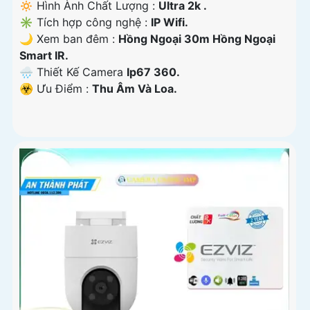
🔅 Hình Ành Chất Lượng :
Ultra 2k .
✳️ Tích hợp công nghệ :
IP Wifi.
🌙 Xem ban đêm :
Hồng Ngoại 30m Hồng Ngoại
Smart IR.
🌧️ Thiết Kế Camera
Ip67 360.
️☣️ Ưu Điểm :
Thu Âm Và Loa.