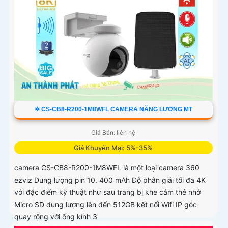
✲ CS-CB8-R200-1M8WFL CAMERA NĂNG LƯƠNG MT
Giá Bán: liên hệ
Giá Khuyến Mại: 5%-35%
camera CS-CB8-R200-1M8WFL là một loại camera 360
ezviz Dung lượng pin 10. 400 mAh Độ phân giải tối đa 4K
với đặc điểm kỹ thuật như sau trang bị khe cắm thẻ nhớ
Micro SD dung lượng lên đến 512GB kết nối Wifi IP góc
quay rộng với ống kính 3