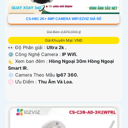
CS-H8C 2K+ 4MP CAMERA WIFI EZVIZ GIÁ RẺ
Giá Bán: 2,670,000 ₫
Giá Khuyến Mại: VNĐ
👀 Độ Phân giải :
Ultra 2k .
⚙ Công Nghệ Camera :
IP Wifi.
🌜 Xem ban đêm :
Hồng Ngoại 30m Hồng Ngoại
Smart IR.
❄ Camera Theo Mẫu
Ip67 360.
️💮 Ưu Điểm :
Thu Âm Và Loa.