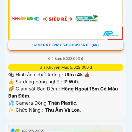
CAMERA EZVIZ CS-BC1C/SP-R100(4K)
Giá Bán: 5,022,000 ₫
Giá Khuyến Mại: 5,022,000 ₫
👁️‍🗨 Hình ảnh chất lượng :
Ultra 4k 👍🏾 .
👍 Sử dụng công nghệ :
IP Wifi.
🌈 Giám sát Ban Đêm :
Hồng Ngoại 15m Có Màu
Ban Ðêm.
💦 Camera Dòng
Thân Plastic.
️✨ Chức Năng :
Thu Âm Và Loa.