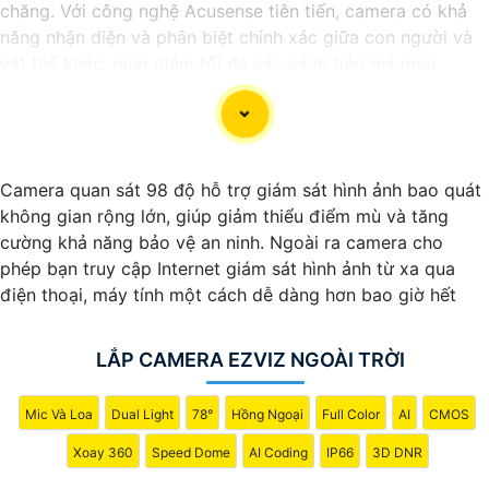
chăng. Với công nghệ Acusense tiên tiến, camera có khả
năng nhận diện và phân biệt chính xác giữa con người và
vật thể khác, giúp giảm tối đa các cảnh báo giả mạo.
Đồng thời, chất lượng hình ảnh sắc nét và độ phân giải cao
giúp bạn quan sát mọi góc độ một cách rõ ràng. Khám phá
ngay và đầu tư vào Camera Acusense để bảo vệ tài sản và
gia đình của bạn ngay hôm nay!
Camera quan sát 98 độ hỗ trợ giám sát hình ảnh bao quát
không gian rộng lớn, giúp giảm thiểu điểm mù và tăng
cường khả năng bảo vệ an ninh. Ngoài ra camera cho
phép bạn truy cập Internet giám sát hình ảnh từ xa qua
điện thoại, máy tính một cách dễ dàng hơn bao giờ hết
LẮP CAMERA EZVIZ NGOÀI TRỜI
Mic Và Loa
Dual Light
78°
Hồng Ngoại
Full Color
AI
CMOS
Xoay 360
Speed Dome
AI Coding
IP66
3D DNR