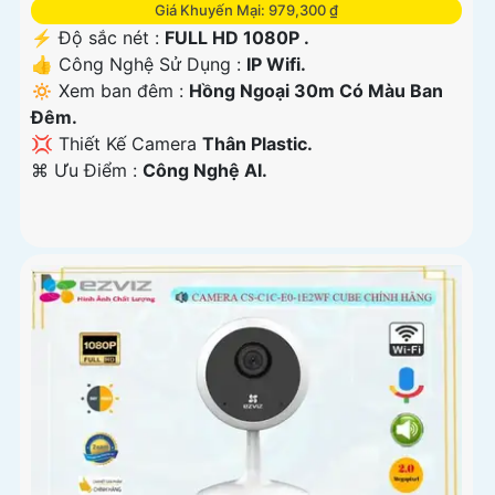
Giá Khuyến Mại: 979,300 ₫
️⚡ Độ sắc nét :
FULL HD 1080P .
👍 Công Nghệ Sử Dụng :
IP Wifi.
🔅 Xem ban đêm :
Hồng Ngoại 30m Có Màu Ban
Ðêm.
💢 Thiết Kế Camera
Thân Plastic.
️⌘ Ưu Điểm :
Công Nghệ AI.