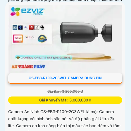
bỉ chống nước IP65 phù hợp lắp đặt trong mọi điều kiện
thời tiết. Camera An Ninh CS-CB5-R100-2F8WFL có khả
năng còi hú, đèn chớp báo động, Wifi Không Dây, chức
năng AI deep learning phân biệt người & phương tiện
CS-EB3-R100-2C3WFL CAMERA DÙNG PIN
Giá Bán: 3,200,000 ₫
Giá Khuyến Mại: 3,000,000 ₫
Camera An Ninh CS-EB3-R100-2C3WFL là một Camera
chất lượng với hình ảnh sắc nét và độ phân giải Ultra 2k
lite. Camera có khả năng hiển thị màu sắc ban đêm và tầm