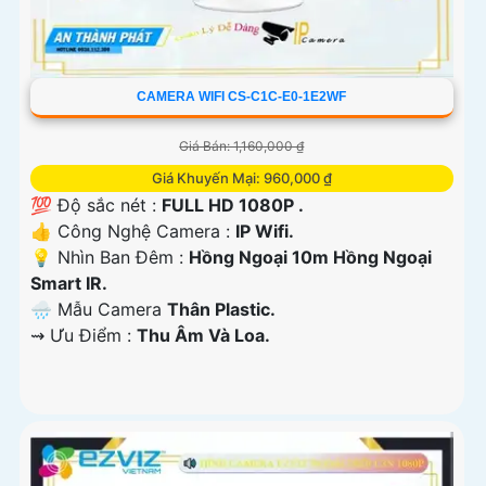
CAMERA WIFI CS-C1C-E0-1E2WF
Giá Bán: 1,160,000 ₫
Giá Khuyến Mại: 960,000 ₫
💯 Độ sắc nét :
FULL HD 1080P .
👍 Công Nghệ Camera :
IP Wifi.
💡 Nhìn Ban Đêm :
Hồng Ngoại 10m Hồng Ngoại
Smart IR.
🌧️ Mẫu Camera
Thân Plastic.
️⇝ Ưu Điểm :
Thu Âm Và Loa.