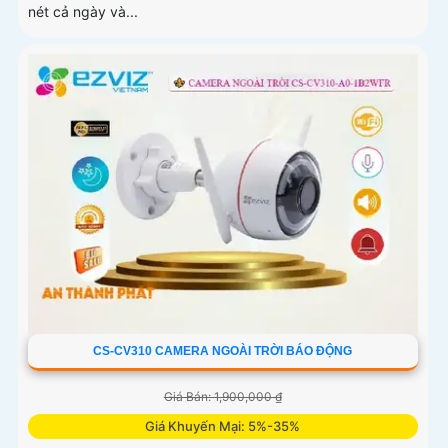
nét cả ngày và...
CS-CV310 CAMERA NGOÀI TRỜI BÁO ĐỘNG
Giá Bán: 1,900,000 ₫
Giá Khuyến Mại: 5%-35%