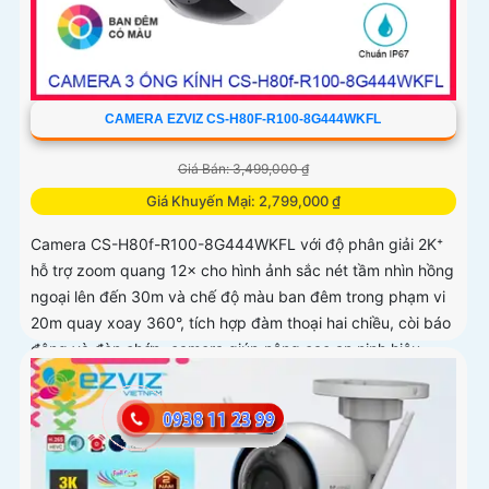
CAMERA EZVIZ CS-H80F-R100-8G444WKFL
Giá Bán: 3,499,000 ₫
Giá Khuyến Mại: 2,799,000 ₫
Camera CS-H80f-R100-8G444WKFL với độ phân giải 2K⁺
hỗ trợ zoom quang 12× cho hình ảnh sắc nét tầm nhìn hồng
ngoại lên đến 30m và chế độ màu ban đêm trong phạm vi
20m quay xoay 360°, tích hợp đàm thoại hai chiều, còi báo
động và đèn chớp, camera giúp nâng cao an ninh hiệu
quả. Đạt chuẩn IP67 có khả năng chống bụi, nước, đảm
bảo hoạt động ổn định trong mọi điều kiện thời tiết