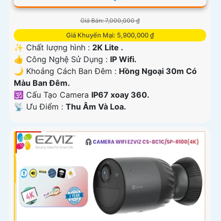
Giá Bán: 7,000,000 ₫
Giá Khuyến Mại: 5,900,000 ₫
✨ Chất lượng hình :
2K Lite .
👍 Công Nghệ Sử Dụng :
IP Wifi.
🌙 Khoảng Cách Ban Đêm :
Hồng Ngoại 30m Có
Màu Ban Ðêm.
🕉️ Cấu Tạo Camera
IP67 xoay 360.
️📡 Ưu Điểm :
Thu Âm Và Loa.