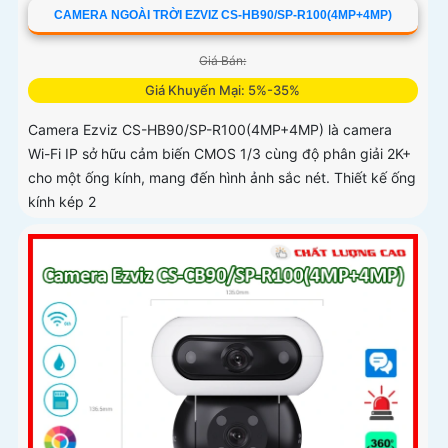
CAMERA NGOÀI TRỜI EZVIZ CS-HB90/SP-R100(4MP+4MP)
Giá Bán:
Giá Khuyến Mại: 5%-35%
Camera Ezviz CS-HB90/SP-R100(4MP+4MP) là camera
Wi-Fi IP sở hữu cảm biến CMOS 1/3 cùng độ phân giải 2K+
cho một ống kính, mang đến hình ảnh sắc nét. Thiết kế ống
kính kép 2