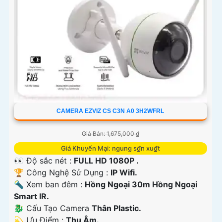
CAMERA EZVIZ CS C3N A0 3H2WFRL
Giá Bán: 1,675,000 ₫
Giá Khuyến Mại: ngung s₫n xu₫t
👀 Độ sắc nét :
FULL HD 1080P .
🏆 Công Nghệ Sử Dụng :
IP Wifi.
🔦 Xem ban đêm :
Hồng Ngoại 30m Hồng Ngoại
Smart IR.
🐉️ Cấu Tạo Camera
Thân Plastic.
️💫 Ưu Điểm :
Thu Âm.