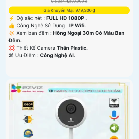
Giá Bán: 1,399,000 ₫
Giá Khuyến Mại: 979,300 ₫
️⚡ Độ sắc nét :
FULL HD 1080P .
👍 Công Nghệ Sử Dụng :
IP Wifi.
🔅 Xem ban đêm :
Hồng Ngoại 30m Có Màu Ban
Ðêm.
💢 Thiết Kế Camera
Thân Plastic.
️⌘ Ưu Điểm :
Công Nghệ AI.