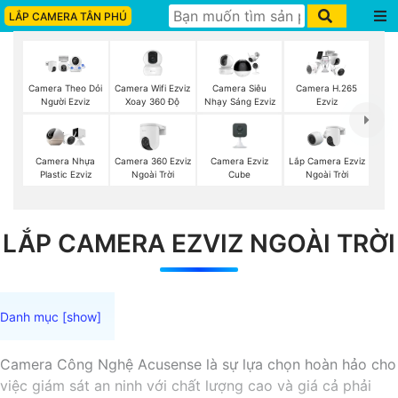
LẮP CAMERA TÂN PHÚ
Camera Wifi Ezviz
Camera Theo Dỏi
Camera Siêu
Camera H.265
Xoay 360 Độ
Người Ezviz
Nhạy Sáng Ezviz
Ezviz
Camera 360 Ezviz
Camera Ezviz
Lắp Camera Ezviz
Camera Nhựa
Ngoài Trời
Cube
Ngoài Trời
Plastic Ezviz
LẮP CAMERA EZVIZ NGOÀI TRỜI
Camera Công Nghệ Acusense là sự lựa chọn hoàn hảo cho
việc giám sát an ninh với chất lượng cao và giá cả phải