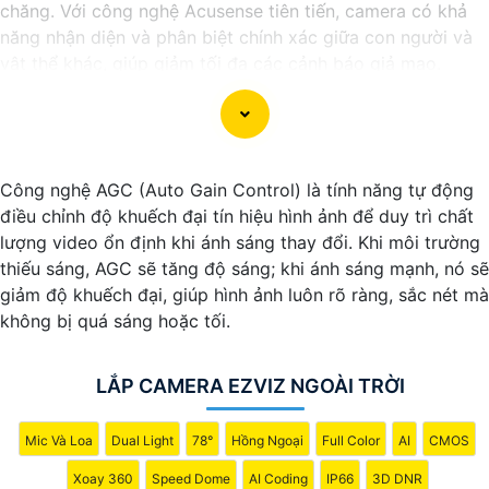
chăng. Với công nghệ Acusense tiên tiến, camera có khả
năng nhận diện và phân biệt chính xác giữa con người và
vật thể khác, giúp giảm tối đa các cảnh báo giả mạo.
Đồng thời, chất lượng hình ảnh sắc nét và độ phân giải cao
giúp bạn quan sát mọi góc độ một cách rõ ràng. Khám phá
ngay và đầu tư vào Camera Acusense để bảo vệ tài sản và
gia đình của bạn ngay hôm nay!
Công nghệ AGC (Auto Gain Control) là tính năng tự động
điều chỉnh độ khuếch đại tín hiệu hình ảnh để duy trì chất
lượng video ổn định khi ánh sáng thay đổi. Khi môi trường
thiếu sáng, AGC sẽ tăng độ sáng; khi ánh sáng mạnh, nó sẽ
giảm độ khuếch đại, giúp hình ảnh luôn rõ ràng, sắc nét mà
không bị quá sáng hoặc tối.
LẮP CAMERA EZVIZ NGOÀI TRỜI
Mic Và Loa
Dual Light
78°
Hồng Ngoại
Full Color
AI
CMOS
Xoay 360
Speed Dome
AI Coding
IP66
3D DNR