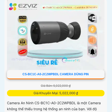
CS-BC1C-A0-2C2WPBDL CAMERA DÙNG PIN
Giá Bán: 5,022,000 ₫
Giá Khuyến Mại: 5,022,000 ₫
Camera An Ninh CS-BC1C-A0-2C2WPBDL là một Camera
không thể thiếu trong hệ thống an ninh của bạn. Với độ