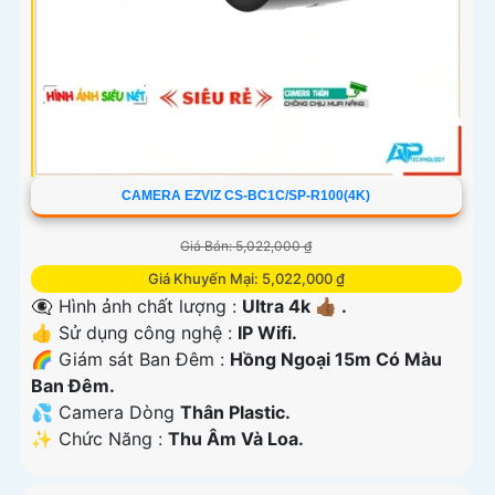
CAMERA EZVIZ CS-BC1C/SP-R100(4K)
Giá Bán: 5,022,000 ₫
Giá Khuyến Mại: 5,022,000 ₫
👁️‍🗨 Hình ảnh chất lượng :
Ultra 4k 👍🏾 .
👍 Sử dụng công nghệ :
IP Wifi.
🌈 Giám sát Ban Đêm :
Hồng Ngoại 15m Có Màu
Ban Ðêm.
💦 Camera Dòng
Thân Plastic.
️✨ Chức Năng :
Thu Âm Và Loa.