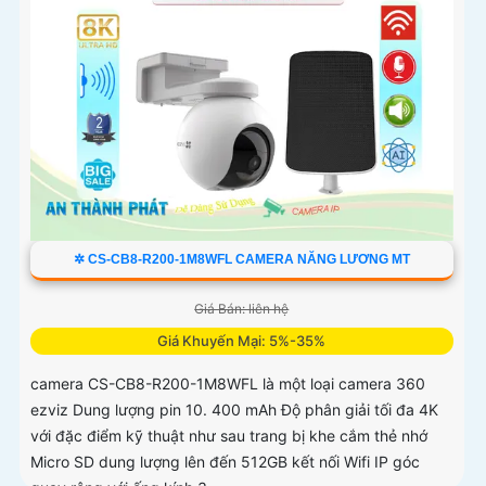
✲ CS-CB8-R200-1M8WFL CAMERA NĂNG LƯƠNG MT
Giá Bán: liên hệ
Giá Khuyến Mại: 5%-35%
camera CS-CB8-R200-1M8WFL là một loại camera 360
ezviz Dung lượng pin 10. 400 mAh Độ phân giải tối đa 4K
với đặc điểm kỹ thuật như sau trang bị khe cắm thẻ nhớ
Micro SD dung lượng lên đến 512GB kết nối Wifi IP góc