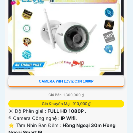
CAMERA WIFI EZVIZ C3N 1080P
Giá Bán: 1,300,000 ₫
Giá Khuyến Mại: 910,000 ₫
☀️ Độ Phân giải :
FULL HD 1080P .
®️ Camera Công nghệ :
IP Wifi.
⭐ Tầm Nhìn Ban Đêm :
Hồng Ngoại 30m Hồng
Ngoại Smart IR.