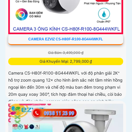
CAMERA EZVIZ CS-H80F-R100-8G444WKFL
Giá Bán: 3,499,000 ₫
Giá Khuyến Mại: 2,799,000 ₫
Camera CS-H80f-R100-8G444WKFL với độ phân giải 2K⁺
hỗ trợ zoom quang 12× cho hình ảnh sắc nét tầm nhìn hồng
ngoại lên đến 30m và chế độ màu ban đêm trong phạm vi
20m quay xoay 360°, tích hợp đàm thoại hai chiều, còi báo
động và đèn chớp, camera giúp nâng cao an ninh hiệu
quả. Đạt chuẩn IP67 có khả năng chống bụi, nước, đảm
bảo hoạt động ổn định trong mọi điều kiện thời tiết