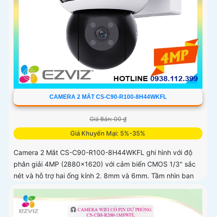
CAMERA 2 MẮT CS-C90-R100-8H44WKFL
Giá Bán: 00 ₫
Giá Khuyến Mại: 5%-35%
Camera 2 Mắt CS-C90-R100-8H44WKFL ghi hình với độ
phân giải 4MP (2880x1620) với cảm biến CMOS 1/3" sắc
nét và hỗ trợ hai ống kính 2. 8mm và 6mm. Tầm nhìn ban
đêm IR 30m và ban...