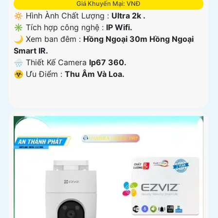
Giá Khuyến Mại: VNĐ
🔅 Hình Ành Chất Lượng :
Ultra 2k .
✳️ Tích hợp công nghệ :
IP Wifi.
🌙 Xem ban đêm :
Hồng Ngoại 30m Hồng Ngoại
Smart IR.
🌧️ Thiết Kế Camera
Ip67 360.
️☣️ Ưu Điểm :
Thu Âm Và Loa.