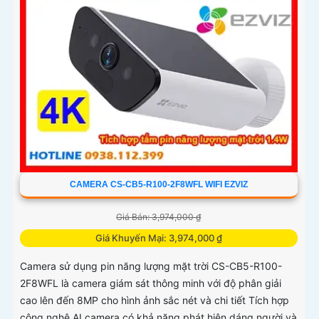
CAMERA CS-CB5-R100-2F8WFL WIFI EZVIZ
Giá Bán: 3,974,000 ₫
Giá Khuyến Mại: 3,974,000 ₫
Camera sử dụng pin năng lượng mặt trời CS-CB5-R100-
2F8WFL là camera giám sát thông minh với độ phân giải
cao lên đến 8MP cho hình ảnh sắc nét và chi tiết Tích hợp
công nghệ AI camera có khả năng phát hiện dáng người và