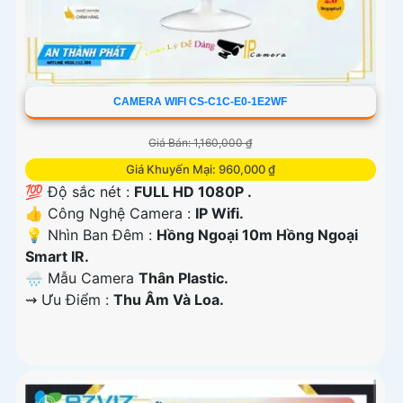
CAMERA WIFI CS-C1C-E0-1E2WF
Giá Bán: 1,160,000 ₫
Giá Khuyến Mại: 960,000 ₫
💯 Độ sắc nét :
FULL HD 1080P .
👍 Công Nghệ Camera :
IP Wifi.
💡 Nhìn Ban Đêm :
Hồng Ngoại 10m Hồng Ngoại
Smart IR.
🌧️ Mẫu Camera
Thân Plastic.
️⇝ Ưu Điểm :
Thu Âm Và Loa.