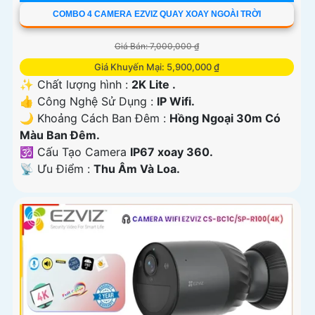
COMBO 4 CAMERA EZVIZ QUAY XOAY NGOÀI TRỜI
Giá Bán: 7,000,000 ₫
Giá Khuyến Mại: 5,900,000 ₫
✨ Chất lượng hình :
2K Lite .
👍 Công Nghệ Sử Dụng :
IP Wifi.
🌙 Khoảng Cách Ban Đêm :
Hồng Ngoại 30m Có
Màu Ban Ðêm.
🕉️ Cấu Tạo Camera
IP67 xoay 360.
️📡 Ưu Điểm :
Thu Âm Và Loa.