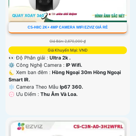
CS-H8C 2K+ 4MP CAMERA WIFI EZVIZ GIÁ RẺ
Giá Bán: 2,670,000 ₫
Giá Khuyến Mại: VNĐ
👀 Độ Phân giải :
Ultra 2k .
⚙ Công Nghệ Camera :
IP Wifi.
🌜 Xem ban đêm :
Hồng Ngoại 30m Hồng Ngoại
Smart IR.
❄ Camera Theo Mẫu
Ip67 360.
️💮 Ưu Điểm :
Thu Âm Và Loa.