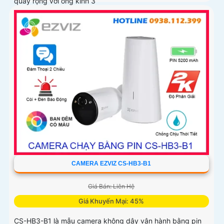
quay rộng với ống kính 3
CAMERA EZVIZ CS-HB3-B1
Giá Bán: Liên Hệ
Giá Khuyến Mại: 45%
CS-HB3-B1 là mẫu camera không dây vận hành bằng pin