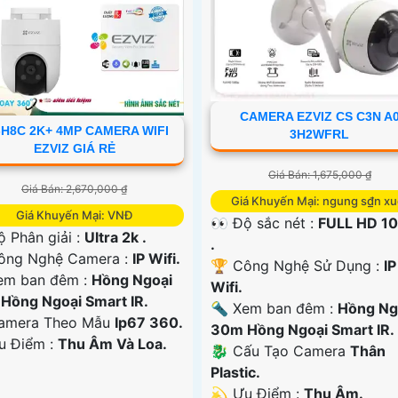
CAMERA EZVIZ CS C3N A
-H8C 2K+ 4MP CAMERA WIFI
3H2WFRL
EZVIZ GIÁ RẺ
Giá Bán: 1,675,000 ₫
Giá Bán: 2,670,000 ₫
Giá Khuyến Mại: ngung s₫n xu
Giá Khuyến Mại: VNĐ
👀 Độ sắc nét :
FULL HD 1
ộ Phân giải :
Ultra 2k .
.
ng Nghệ Camera :
IP Wifi.
🏆 Công Nghệ Sử Dụng :
IP
em ban đêm :
Hồng Ngoại
Wifi.
Hồng Ngoại Smart IR.
🔦 Xem ban đêm :
Hồng Ng
amera Theo Mẫu
Ip67 360.
30m Hồng Ngoại Smart IR.
Ưu Điểm :
Thu Âm Và Loa.
🐉️ Cấu Tạo Camera
Thân
Plastic.
️💫 Ưu Điểm :
Thu Âm.