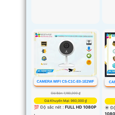
CAMERA WIFI CS-C1C-E0-1E2WF
CAM
Giá Bán: 1,160,000 ₫
Giá Khuyến Mại: 960,000 ₫
💯 Độ sắc nét :
FULL HD 1080P
☀️ Độ
.
1080