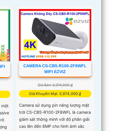
CAMERA CS-CB5-R100-2F8WFL
IFI
WIFI EZVIZ
Giá Bán: 3,974,000 ₫
Giá Khuyến Mại: 3,974,000 ₫
Camera sử dụng pin năng lượng mặt
 một
trời CS-CB5-R100-2F8WFL là camera
ssive
giám sát thông minh với độ phân giải
rõ
cao lên đến 8MP cho hình ảnh sắc
ượng