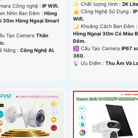
✨ Chất lượng hình :
2K Lite
amera Công nghệ :
IP Wifi.
👍 Công Nghệ Sử Dụng :
IP
m Nhìn Ban Đêm :
Hồng
Wifi.
i 30m Hồng Ngoại Smart
🌙 Khoảng Cách Ban Đêm :
Hồng Ngoại 30m Có Màu 
ấu Tạo Camera
Thân
Ðêm.
ic.
🕉️ Cấu Tạo Camera
IP67 x
hả Năng :
Công Nghệ AI.
360.
️📡 Ưu Điểm :
Thu Âm Và Lo