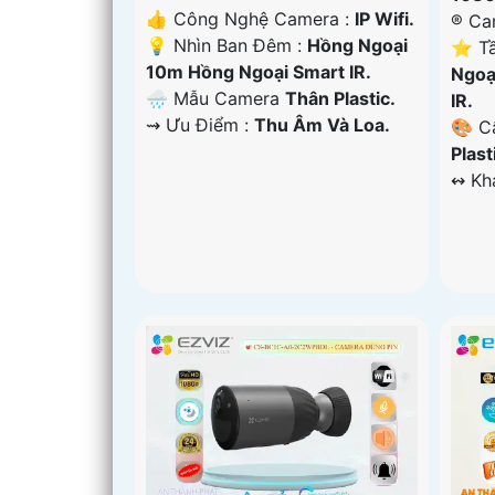
👍 Công Nghệ Camera :
IP Wifi.
®️ C
💡 Nhìn Ban Đêm :
Hồng Ngoại
⭐ Tầ
10m Hồng Ngoại Smart IR.
Ngoạ
🌧️ Mẫu Camera
Thân Plastic.
IR.
️⇝ Ưu Điểm :
Thu Âm Và Loa.
🎨 C
Plast
️↭ K