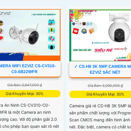
MERA WIFI EZVIZ CS-CV310-
✓ CS-H8 3K 5MP CAMERA W
C0-6B22WFR
EZVIZ SẮC NÉT
Giá Bán: 2,647,000 ₫
Giá Bán: 3,290,000 ₫
Giá Khuyến Mại: 30%
Giá Khuyến Mại: 30%
a An Ninh CS-CV310-C0-
Camera giá rẻ CS-H8 3K 5MP là
FR là một Camera an ninh
sản phẩm chất lượng với Progre
ượng cao. Với độ phân giải 2.0
Scan CMOS mang đến hình ảnh 
ó cho phép bạn quan sát rõ nét
nét. Đặc biệt, camera có chất l