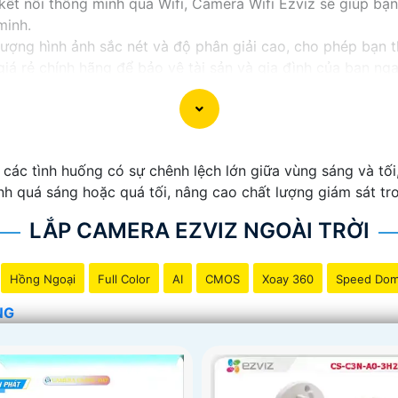
à kết nối thông minh qua Wifi, Camera Wifi Ezviz sẽ giúp b
minh.
lượng hình ảnh sắc nét và độ phân giải cao, cho phép bạn
iá rẻ chính hãng để bảo vệ tài sản và gia đình của bạn ng
 giới thiệu sản phẩm Camera Wifi Ezviz.
c tình huống có sự chênh lệch lớn giữa vùng sáng và tối, 
ảnh quá sáng hoặc quá tối, nâng cao chất lượng giám sát t
LẮP CAMERA EZVIZ NGOÀI TRỜI
Hồng Ngoại
Full Color
AI
CMOS
Xoay 360
Speed Do
NG