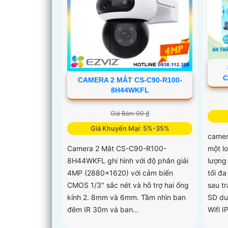
C
CAMERA 2 MẮT CS-C90-R100-
8H44WKFL
Giá Bán: 00 ₫
Giá Khuyến Mại: 5%-35%
came
một l
Camera 2 Mắt CS-C90-R100-
lượng
8H44WKFL ghi hình với độ phân giải
tối đ
4MP (2880x1620) với cảm biến
sau t
CMOS 1/3" sắc nét và hỗ trợ hai ống
SD du
kính 2. 8mm và 6mm. Tầm nhìn ban
Wifi I
đêm IR 30m và ban...