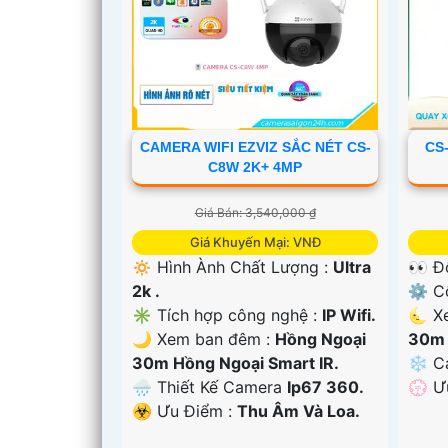
CAMERA WIFI EZVIZ SẮC NÉT CS-
CS
C8W 2K+ 4MP
Giá Bán: 3,540,000 ₫
Giá Khuyến Mại: VNĐ
🔅 Hình Ành Chất Lượng :
Ultra
👀 Đ
2k .
⚙ Cô
✳️ Tích hợp công nghệ :
IP Wifi.
🌜 X
🌙 Xem ban đêm :
Hồng Ngoại
30m 
'
30m Hồng Ngoại Smart IR.
❄ C
🌧️ Thiết Kế Camera
Ip67 360.
️💮 
️☣️ Ưu Điểm :
Thu Âm Và Loa.