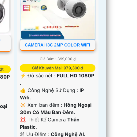
0
CAMERA H3C 2MP COLOR WIFI
Giá Bán: 1,399,000 ₫
Giá Khuyến Mại: 979,300 ₫
₫t
️⚡ Độ sắc nét :
FULL HD 1080P
080P
.
👍 Công Nghệ Sử Dụng :
IP
Wifi.
🔅 Xem ban đêm :
Hồng Ngoại
oại
30m Có Màu Ban Ðêm.
💢 Thiết Kế Camera
Thân
Plastic.
️⌘ Ưu Điểm :
Công Nghệ AI.