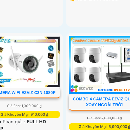
ERA WIFI EZVIZ C3N 1080P
COMBO 4 CAMERA EZVIZ Q
XOAY NGOÀI TRỜI
Giá Bán: 1,300,000 ₫
Giá Khuyến Mại: 910,000 ₫
Giá Bán: 7,000,000 ₫
 Phân giải :
FULL HD
Giá Khuyến Mại: 5,900,000 
P .