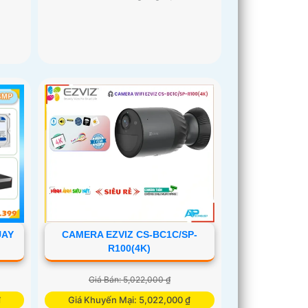
CAMERA EZVIZ CS-BC1C/SP-
UAY
R100(4K)
Giá Bán: 5,022,000 ₫
Giá Khuyến Mại: 5,022,000 ₫
₫