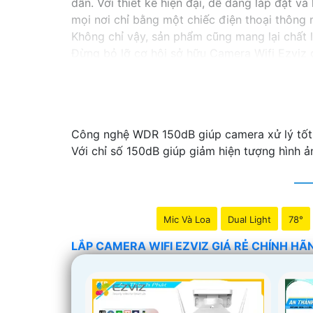
dẫn. Với thiết kế hiện đại, dễ dàng lắp đặt v
mọi nơi chỉ bằng một chiếc điện thoại thông 
Không chỉ vậy, sản phẩm cũng mang lại chất 
Đừng bỏ lỡ cơ hội sở hữu Camera Wifi Ezviz g
Hy vọng đoạn văn trên sẽ giúp bạn trong việc
Công nghệ WDR 150dB giúp camera xử lý tốt cá
Với chỉ số 150dB giúp giảm hiện tượng hình 
Mic Và Loa
Dual Light
78°
LẮP CAMERA WIFI EZVIZ GIÁ RẺ CHÍNH HÃ