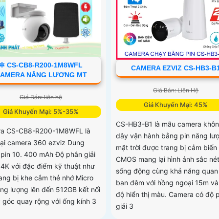
✲ CS-CB8-R200-1M8WFL
CAMERA EZVIZ CS-HB3-B
AMERA NĂNG LƯƠNG MT
Giá Bán: Liên Hệ
Giá Bán: liên hệ
Giá Khuyến Mại: 45%
Giá Khuyến Mại: 5%-35%
CS-HB3-B1 là mẫu camera khô
ra CS-CB8-R200-1M8WFL là
dây vận hành bằng pin năng lư
oại camera 360 ezviz Dung
mặt trời được trang bị cảm biến
 pin 10. 400 mAh Độ phân giải
CMOS mang lại hình ảnh sắc nét
a 4K với đặc điểm kỹ thuật như
sống động cùng khả năng quan 
rang bị khe cắm thẻ nhớ Micro
ban đêm với hồng ngoại 15m và
ng lượng lên đến 512GB kết nối
độ hiển thị màu. Camera có độ 
P góc quay rộng với ống kính 3
giải 3