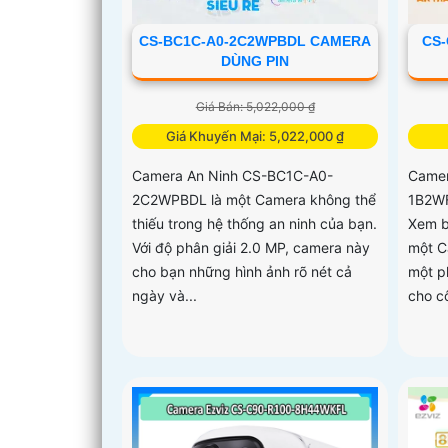
CS-BC1C-A0-2C2WPBDL CAMERA
CS-
DÙNG PIN
Giá Bán: 5,022,000 ₫
Giá Khuyến Mại: 5,022,000 ₫
Camera An Ninh CS-BC1C-A0-
Camer
2C2WPBDL là một Camera không thể
1B2WF
thiếu trong hệ thống an ninh của bạn.
Xem b
Với độ phân giải 2.0 MP, camera này
một C
cho bạn những hình ảnh rõ nét cả
một p
ngày và...
cho cô