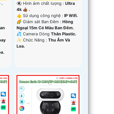
👁️‍🗨 Hình ảnh chất lượng :
Ultra
 .
4k 👍🏾 .
👍 Sử dụng công nghệ :
IP Wifi.
🌈 Giám sát Ban Đêm :
Hồng
Ngoại 15m Có Màu Ban Ðêm.
Ban
💦 Camera Dòng
Thân Plastic.
️✨ Chức Năng :
Thu Âm Và
oay
Loa.
a.