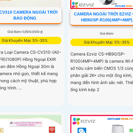
CV310 CAMERA NGOÀI TRỜI
CAMERA NGOÀI TRỜI EZVIZ 
BÁO ĐỘNG
HB90/SP-R100(4MP+4MP)
Giá Bán: 1,900,000 ₫
Giá Bán:
Giá Khuyến Mại: 5%-35%
Giá Khuyến Mại: 5%-35%
a Loại Camera CS-CV310-(A0-
Camera Ezviz CS-HB90/SP-
R)(1080P) Hồng Ngoại EXIR
R100(4MP+4MP) là camera Wi-F
an đêm Hồng Ngoại 30m là
sở hữu cảm biến CMOS 1/3 cùn
amera nhỏ gọn, thiết kế mang
phân giải 2K+ cho một ống kính,
hong cách mỹ thuật, phù hợp
mang đến hình ảnh sắc nét. Thiế
ng trình. ...
ống kính kép 2