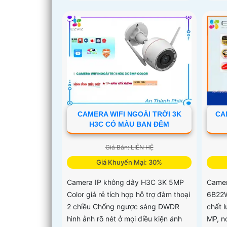
CAMERA WIFI NGOÀI TRỜI 3K
CA
H3C CÓ MÀU BAN ĐÊM
Giá Bán: LIÊN HỆ
Giá Khuyến Mại: 30%
Camera IP không dây H3C 3K 5MP
Camer
Color giá rẻ tích hợp hỗ trợ đàm thoại
6B22W
2 chiều Chống ngược sáng DWDR
chất l
hình ảnh rõ nét ở mọi điều kiện ánh
MP, n