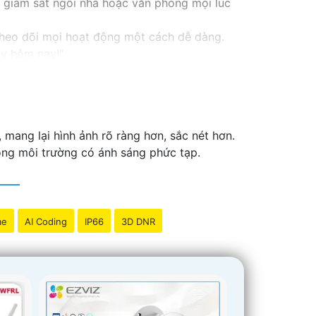
ạn giám sát ngôi nhà hoặc văn phòng mọi lúc
 theo dõi mọi hoạt động một cách dễ dàng.
ay hôm nay!"
mang lại hình ảnh rõ ràng hơn, sắc nét hơn.
rong môi trường có ánh sáng phức tạp.
me
AI Coding
IP66
3D DNR