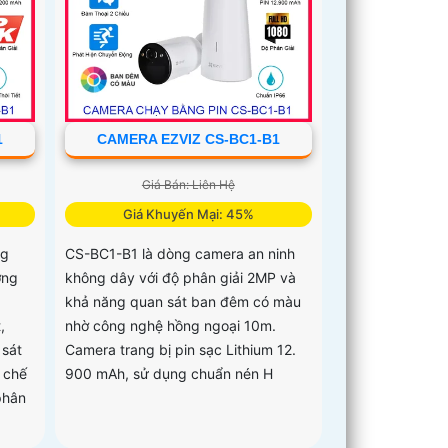
1
CAMERA EZVIZ CS-BC1-B1
Giá Bán: Liên Hệ
Giá Khuyến Mại: 45%
ng
CS-BC1-B1 là dòng camera an ninh
ợng
không dây với độ phân giải 2MP và
khả năng quan sát ban đêm có màu
,
nhờ công nghệ hồng ngoại 10m.
sát
Camera trang bị pin sạc Lithium 12.
 chế
900 mAh, sử dụng chuẩn nén H
phân