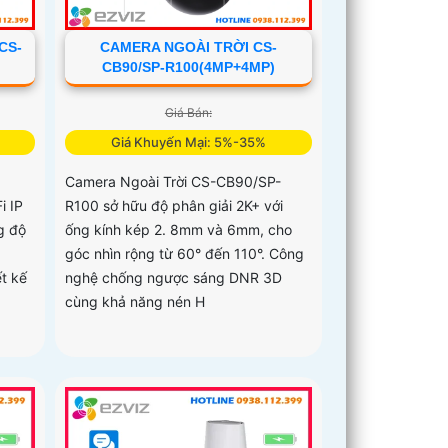
CS-
CAMERA NGOÀI TRỜI CS-
CB90/SP-R100(4MP+4MP)
Giá Bán:
Giá Khuyến Mại: 5%-35%
Camera Ngoài Trời CS-CB90/SP-
i IP
R100 sở hữu độ phân giải 2K+ với
g độ
ống kính kép 2. 8mm và 6mm, cho
góc nhìn rộng từ 60° đến 110°. Công
t kế
nghệ chống ngược sáng DNR 3D
cùng khả năng nén H