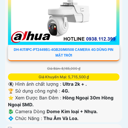
DH-KIT/IPC-PT2449B1-4GB20/M0508 CAMERA 4G DÙNG PIN
MẶT TRỜI
Giá Bán: 8,165,000 ₫
Giá Khuyến Mại: 5,715,500 ₫
👁️‍🗨 Hình ảnh chất lượng :
Ultra 2k + .
🏆 Sử dụng công nghệ :
4G.
⭐ Xem Được Ban Đêm :
Hồng Ngoại 30m Hồng
Ngoại SMD.
🐉️ Camera Dòng
Dome Kim loại + Nhựa.
️💠 Chức Năng :
Thu Âm Và Loa.