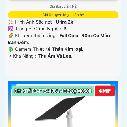
Giá Bán: LIÊN HỆ
Giá Khuyến Mại: Liên hệ
💯 Hình Ảnh Sắc nét :
Ultra 2k .
🕉️ Trang Bị Công Nghệ :
IP.
🌈 Khi xem thiếu sáng :
Full Color 30m Có Màu
Ban Ðêm.
🐉️ Camera Thiết Kế
Thân Kim loại.
️⇝ Khả Năng :
Thu Âm Và Loa.