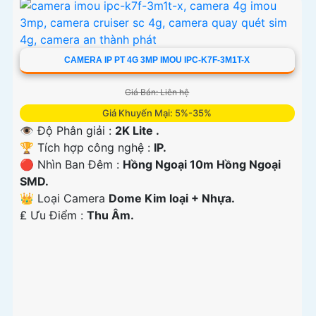
CAMERA IP PT 4G 3MP IMOU IPC-K7F-3M1T-X
Giá Bán: Liên hệ
Giá Khuyến Mại: 5%-35%
👁 Độ Phân giải :
2K Lite .
🏆 Tích hợp công nghệ :
IP.
🔴 Nhìn Ban Đêm :
Hồng Ngoại 10m Hồng Ngoại
SMD.
👑 Loại Camera
Dome Kim loại + Nhựa.
️₤ Ưu Điểm :
Thu Âm.