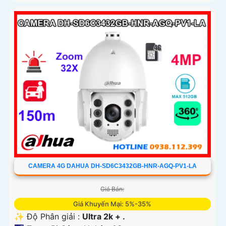
CAMERA 4G DAHUA DH-SD6C3432GB-HNR-AGQ-PV1-LA
Giá Bán:
Giá Khuyến Mại: 5%-35%
✨ Độ Phân giải :
Ultra 2k + .