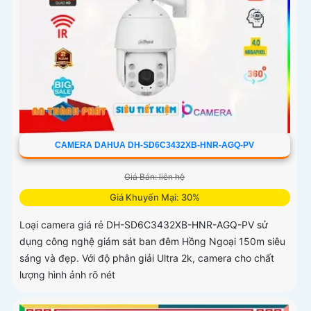
CAMERA DAHUA DH-SD6C3432XB-HNR-AGQ-PV
Giá Bán: liên hệ
Giá Khuyến Mại: 30%
Loại camera giá rẻ DH-SD6C3432XB-HNR-AGQ-PV sử
dụng công nghệ giám sát ban đêm Hồng Ngoại 150m siêu
sáng và đẹp. Với độ phân giải Ultra 2k, camera cho chất
lượng hình ảnh rõ nét