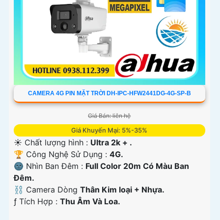
CAMERA 4G PIN MẶT TRỜI DH-IPC-HFW2441DG-4G-SP-B
Giá Bán: liên hệ
Giá Khuyến Mại: 5%-35%
☀️ Chất lượng hình :
Ultra 2k + .
🏆 Công Nghệ Sử Dụng :
4G.
🌚 Nhìn Ban Đêm :
Full Color 20m Có Màu Ban
Ðêm.
⛓ Camera Dòng
Thân Kim loại + Nhựa.
️ƒ Tích Hợp :
Thu Âm Và Loa.