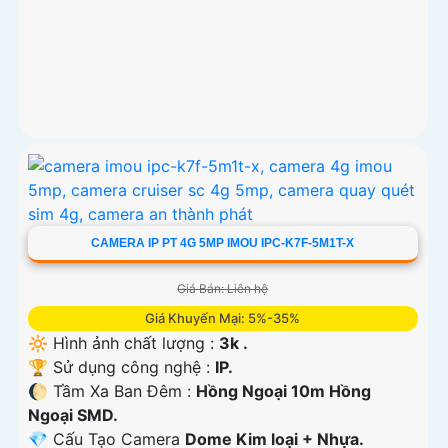
CAMERA IP PT 4G 5MP IMOU IPC-K7F-5M1T-X
Giá Bán: Liên hệ
Giá Khuyến Mại: 5%-35%
🔆 Hình ảnh chất lượng :
3k .
🏆 Sử dụng công nghệ :
IP.
🌔 Tầm Xa Ban Đêm :
Hồng Ngoại 10m Hồng
Ngoại SMD.
💎 Cấu Tạo Camera
Dome Kim loại + Nhựa.