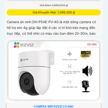
Giá Bán: 1,599,000 ₫
Giá Khuyến Mại: 1,599,000 ₫
Camera an ninh DH-P5AE-PV-4G là một dòng camera có
hỗ trợ sim 4g giúp lắp đặt ở các vị trí khó kéo mạng đến
trực tiếp, có thể nhìn có màu vào ban đêm 20-30m, báo
động còi hú và đèn chớp tại chỗ, tích hợp khả năng quay
xoay 360 độ ấn tượng, chống nước IP 66
CAMERA WIFI EZVIZ CS-H8C