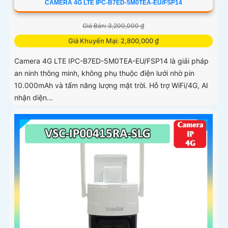
CAMERA 4G LTE IPC-B7ED-5M0TEA-EU/FSP14
Giá Bán: 3,200,000 ₫
Giá Khuyến Mại: 2,800,000 ₫
Camera 4G LTE IPC-B7ED-5M0TEA-EU/FSP14 là giải pháp
an ninh thông minh, không phụ thuộc điện lưới nhờ pin
10.000mAh và tấm năng lượng mặt trời. Hỗ trợ WiFi/4G, AI
nhận diện...