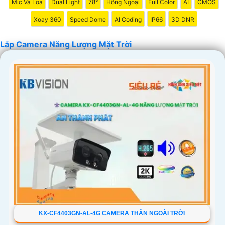
Mic Và Loa
Dual Light
78°
Hồng Ngoại
Full Color
AI
CMOS
Xoay 360
Speed Dome
AI Coding
IP66
3D DNR
Lắp Camera Năng Lượng Mặt Trời
KX-CF4403GN-AL-4G CAMERA THÂN NGOÀI TRỜI