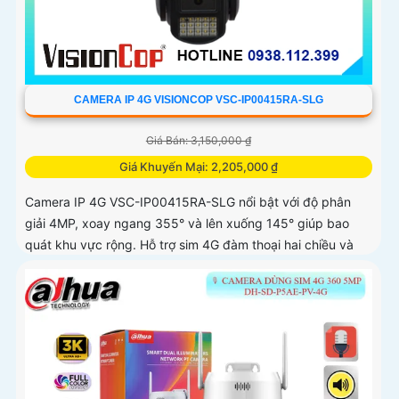
CAMERA IP 4G VISIONCOP VSC-IP00415RA-SLG
Giá Bán: 3,150,000 ₫
Giá Khuyến Mại: 2,205,000 ₫
Camera IP 4G VSC-IP00415RA-SLG nổi bật với độ phân
giải 4MP, xoay ngang 355° và lên xuống 145° giúp bao
quát khu vực rộng. Hỗ trợ sim 4G đàm thoại hai chiều và
nhìn đêm có màu không cần đèn mang lại hình ảnh sắc nét
cả ngày lẫn đêm