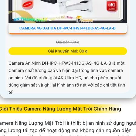
CAMERA 4G DAHUA DH-IPC-HFW3441DG-AS-4G-LA-B
Giá Bán: 00 ₫
Giá Khuyến Mại: 00 ₫
Camera An Ninh DH-IPC-HFW3441DG-AS-4G-LA-B là một
Camera chất lượng cao và hiện đại trong lĩnh vực camera
an ninh. Với độ phân giải 4K Ultra HD, nó cho phép người
dùng giám sát và ghi lại hình ảnh rõ nét với các chi tiết tinh
tế
Giới Thiệu Camera Năng Lượng Mặt Trời Chính Hãng
amera Năng Lượng Mặt Trời là thiết bị an ninh sử dụng ngu
ăng lượng tái tạo để hoạt động mà không cần nguồn điện