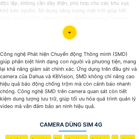
độc lập, không cần dây điện, phù hợp cho các khu vực
khó kéo nguồn. Sử dụng năng lượng mặt trời giúp tiết
kiệm chi phí điện năng và bảo vệ môi trường. Camera
được trang bị các tính năng Thông Minh như ghi hình Full
HD, quan sát ban đêm và phát hiện chuyển động. Đây là
lựa chọn lý tưởng để giám sát an ninh tại nhà ở, công
trường, hay vùng nông thôn.
Công nghệ Phát hiện Chuyển động Thông minh (SMD)
giúp phân biệt hình dạng con người và phương tiện, mang
lại khả năng giám sát chính xác. Ứng dụng trên đầu ghi và
camera của Dahua và KBVision, SMD không chỉ nâng cao
hiệu quả báo động chống trộm mà còn cảnh báo nhanh
chóng. Công nghệ SMD trên camera quan sát còn tiết
kiệm dung lượng lưu trữ, giúp tối ưu hóa quá trình quản lý
video mà vẫn đảm bảo an ninh hiệu quả.
CAMERA DÙNG SIM 4G
'