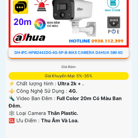
DH-IPC-HFW2441DG-4G-SP-B-MAX CAMERA DAHUA SIM 4G
Giá Bán:
Giá Khuyến Mại: 5%-35%
️⚡ Chất lượng hình :
Ultra 2k + .
⚜️ Công Nghệ Sử Dụng :
4G.
🔦 Video Ban Đêm :
Full Color 20m Có Màu Ban
Ðêm.
🕸️ Loại Camera
Thân Plastic.
️🆑 Ưu Điểm :
Thu Âm Và Loa.