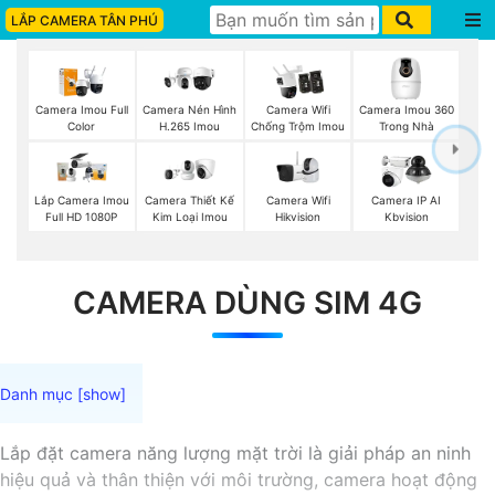
LẮP CAMERA TÂN PHÚ
Camera Imou 360
Camera Imou Full
Camera Nén Hình
Camera Wifi
Trong Nhà
Color
H.265 Imou
Chống Trộm Imou
Camera Wifi
Lắp Camera Imou
Camera Thiết Kế
Camera IP AI
Hikvision
Full HD 1080P
Kim Loại Imou
Kbvision
CAMERA DÙNG SIM 4G
Lắp đặt camera năng lượng mặt trời là giải pháp an ninh
hiệu quả và thân thiện với môi trường, camera hoạt động