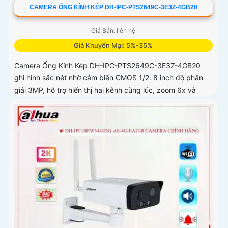
CAMERA ỐNG KÍNH KÉP DH-IPC-PTS2649C-3E3Z-4GB20
Giá Bán: liên hệ
Giá Khuyến Mại: 5%-35%
Camera Ống Kính Kép DH-IPC-PTS2649C-3E3Z-4GB20
ghi hình sắc nét nhờ cảm biến CMOS 1/2. 8 inch độ phân
giải 3MP, hỗ trợ hiển thị hai kênh cùng lúc, zoom 6x và
đàm thoại hai chiều