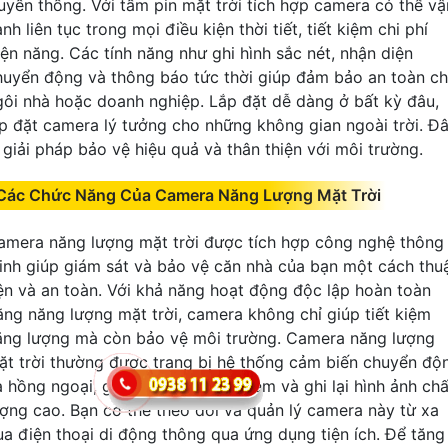
ruyền thống. Với tấm pin mặt trời tích hợp camera có thể vậ
nh liên tục trong mọi điều kiện thời tiết, tiết kiệm chi phí
iện năng. Các tính năng như ghi hình sắc nét, nhận diện
huyển động và thông báo tức thời giúp đảm bảo an toàn c
gôi nhà hoặc doanh nghiệp. Lắp đặt dễ dàng ở bất kỳ đâu,
ắp đặt camera lý tưởng cho những không gian ngoài trời. Đ
à giải pháp bảo vệ hiệu quả và thân thiện với môi trường.
Các Chức Năng Của Camera Năng Lượng Mặt Trời
amera năng lượng mặt trời được tích hợp công nghệ thông
inh giúp giám sát và bảo vệ căn nhà của bạn một cách thu
iện và an toàn. Với khả năng hoạt động độc lập hoàn toàn
ằng năng lượng mặt trời, camera không chỉ giúp tiết kiệm
ăng lượng mà còn bảo vệ môi trường. Camera năng lượng
ặt trời thường được trang bị hệ thống cảm biến chuyển độ
à hồng ngoại, giúp quan sát ban đêm và ghi lại hình ảnh chấ
ượng cao. Bạn có thể theo dõi và quản lý camera này từ xa
ua điện thoại di động thông qua ứng dụng tiện ích. Để tăng