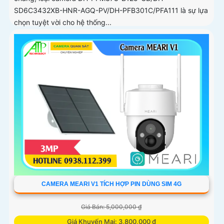
SD6C3432XB-HNR-AGQ-PV/DH-PFB301C/PFA111 là sự lựa
chọn tuyệt vời cho hệ thống...
CAMERA MEARI V1 TÍCH HỢP PIN DÙNG SIM 4G
Giá Bán: 5,000,000 ₫
Giá Khuyến Mại: 3,800,000 ₫