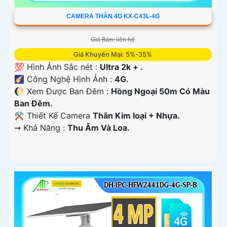
CAMERA THÂN 4G KX-C43L-4G
Giá Bán: liên hệ
Giá Khuyến Mại: 5%-35%
💯 Hình Ảnh Sắc nét :
Ultra 2k + .
🌠 Công Nghệ Hình Ảnh :
4G.
🌔 Xem Được Ban Đêm :
Hồng Ngoại 50m Có Màu
Ban Ðêm.
⚒ Thiết Kế Camera
Thân Kim loại + Nhựa.
️⇝ Khả Năng :
Thu Âm Và Loa.