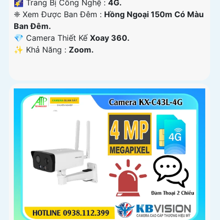
🌠 Trang Bị Công Nghệ :
4G.
❈ Xem Được Ban Đêm :
Hồng Ngoại 150m Có Màu
Ban Ðêm.
💎 Camera Thiết Kế
Xoay 360.
️✨ Khả Năng :
Zoom.