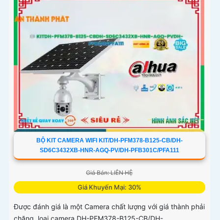
BỘ KIT CAMERA WIFI KIT/DH-PFM378-B125-CB/DH-
SD6C3432XB-HNR-AGQ-PV/DH-PFB301C/PFA111
Giá Bán: LIÊN HỆ
Giá Khuyến Mại: 30%
Được đánh giá là một Camera chất lượng với giá thành phải
chăng, loại camera DH-PFM378-B125-CB/DH-