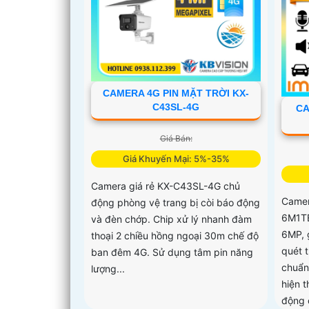
CAMERA 4G PIN MẶT TRỜI KX-
C43SL-4G
CA
Giá Bán:
Giá Khuyến Mại: 5%-35%
Camera giá rẻ KX-C43SL-4G chủ
Camer
động phòng vệ trang bị còi báo động
6M1TE
và đèn chớp. Chip xử lý nhanh đàm
6MP, 
thoại 2 chiều hồng ngoại 30m chế độ
quét 
ban đêm 4G. Sử dụng tâm pin năng
chuẩn
lượng...
hiện 
động 