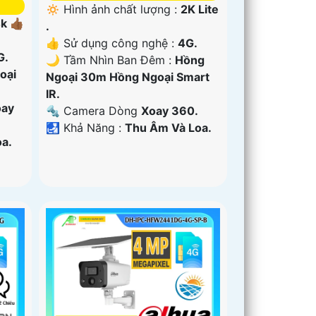
🔅 Hình ảnh chất lượng :
2K Lite
k 👍🏾
.
👍 Sử dụng công nghệ :
4G.
G.
🌙 Tầm Nhìn Ban Đêm :
Hồng
oại
Ngoại 30m Hồng Ngoại Smart
IR.
oay
🔩 Camera Dòng
Xoay 360.
️🛃 Khả Năng :
Thu Âm Và Loa.
a.