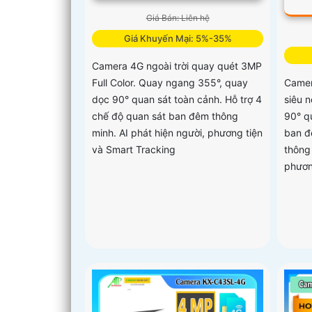
Giá Bán: Liên hệ
Giá Khuyến Mại: 5%-35%
Camera 4G ngoài trời quay quét 3MP
Full Color. Quay ngang 355°, quay
Camer
dọc 90° quan sát toàn cảnh. Hỗ trợ 4
siêu 
chế độ quan sát ban đêm thông
90° qu
minh. AI phát hiện người, phương tiện
ban đ
và Smart Tracking
thông 
phươn