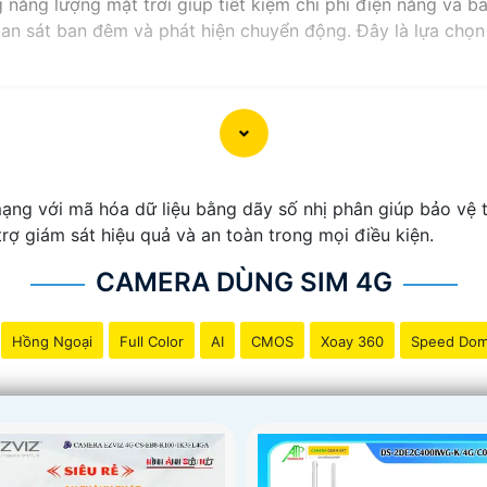
năng lượng mặt trời giúp tiết kiệm chi phí điện năng và b
uan sát ban đêm và phát hiện chuyển động. Đây là lựa chọn 
ng với mã hóa dữ liệu bằng dãy số nhị phân giúp bảo vệ th
 trợ giám sát hiệu quả và an toàn trong mọi điều kiện.
CAMERA DÙNG SIM 4G
Hồng Ngoại
Full Color
AI
CMOS
Xoay 360
Speed Do