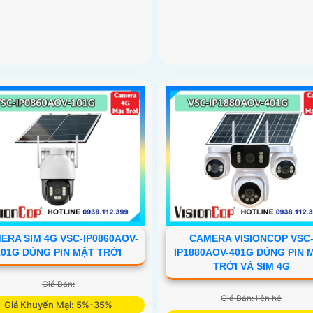
ERA SIM 4G VSC-IP0860AOV-
CAMERA VISIONCOP VSC
101G DÙNG PIN MẶT TRỜI
IP1880AOV-401G DÙNG PIN 
TRỜI VÀ SIM 4G
Giá Bán:
Giá Bán: liên hệ
Giá Khuyến Mại: 5%-35%