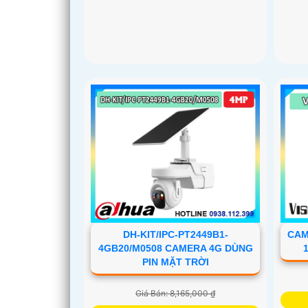
DH-KIT/IPC-PT2449B1-
CAM
4GB20/M0508 CAMERA 4G DÙNG
PIN MẶT TRỜI
Giá Bán: 8,165,000 ₫