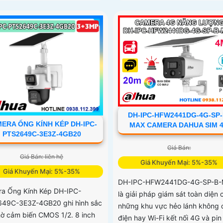
DH-IPC-HFW2441DG-4G-SP-
ERA ỐNG KÍNH KÉP DH-IPC-
MAX CAMERA DAHUA SIM 
PTS2649C-3E3Z-4GB20
Giá Bán:
Giá Bán: liên hệ
Giá Khuyến Mại: 5%-35%
Giá Khuyến Mại: 5%-35%
DH-IPC-HFW2441DG-4G-SP-B
a Ống Kính Kép DH-IPC-
là giải pháp giám sát toàn diện 
49C-3E3Z-4GB20 ghi hình sắc
những khu vực hẻo lánh không 
hờ cảm biến CMOS 1/2. 8 inch
điện hay Wi-Fi kết nối 4G và pi