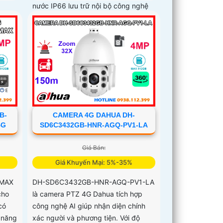
nước IP66 lưu trữ nội bộ công nghệ
nén video H
B-
CAMERA 4G DAHUA DH-
4G
SD6C3432GB-HNR-AGQ-PV1-LA
Giá Bán:
Giá Khuyến Mại: 5%-35%
-MAX
DH-SD6C3432GB-HNR-AGQ-PV1-LA
cho
là camera PTZ 4G Dahua tích hợp
có
công nghệ AI giúp nhận diện chính
n năng
xác người và phương tiện. Với độ