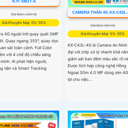
K7F-5M1T-X
CAMERA THÂN 4G KX-C43L
Giá Bán: Liên hệ
Giá Khuyến Mại: 5%-35%
Giá Bán: liên hệ
a 4G ngoài trời quay quét 5MP
Giá Khuyến Mại: 5%-35%
nét. Quay ngang 355°, quay dọc
KX-C43L-4G là Camera An Ninh 
an sát toàn cảnh. Full Color
đại với chip xử lý nhanh khả nă
êm với 4 chế độ chiếu sáng
giám sát ban đêm màu sắc rõ né
minh. AI phát hiện người,
Được tích hợp công nghệ Hồng
g tiện và Smart Tracking
Ngoại 50m 4.0 MP dùng sim 4G 
lợi cho việc...