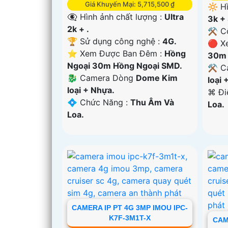
Giá Khuyến Mại: 5,715,500 ₫
🔆 H
👁️‍🗨 Hình ảnh chất lượng :
Ultra
3k + 
2k + .
⚒ Cô
🏆 Sử dụng công nghệ :
4G.
🔴 X
⭐ Xem Được Ban Đêm :
Hồng
30m 
Ngoại 30m Hồng Ngoại SMD.
⚒ Ca
🐉️ Camera Dòng
Dome Kim
loại 
loại + Nhựa.
️⌘ Đ
️💠 Chức Năng :
Thu Âm Và
Loa.
Loa.
CAMERA IP PT 4G 3MP IMOU IPC-
K7F-3M1T-X
CAM