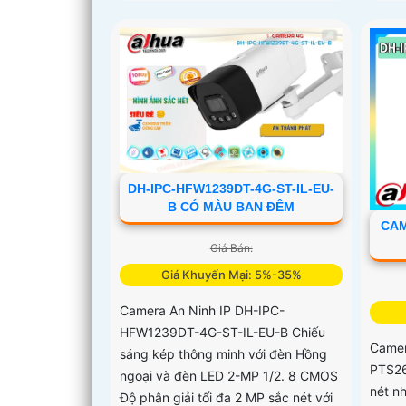
DH-IPC-HFW1239DT-4G-ST-IL-EU-
B CÓ MÀU BAN ĐÊM
CAM
Giá Bán:
Giá Khuyến Mại: 5%-35%
Camera An Ninh IP DH-IPC-
HFW1239DT-4G-ST-IL-EU-B Chiếu
Camer
sáng kép thông minh với đèn Hồng
PTS26
ngoại và đèn LED 2-MP 1/2. 8 CMOS
nét n
Độ phân giải tối đa 2 MP sắc nét với