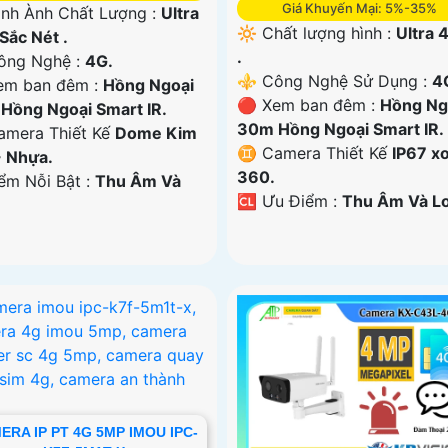
Giá Khuyến Mại: 5%-35%
ình Ành Chất Lượng :
Ultra
🔆 Chất lượng hình :
Ultra 4
Sắc Nét .
.
ng Nghệ :
4G.
⚜️ Công Nghệ Sử Dụng :
4
em ban đêm :
Hồng Ngoại
🔴 Xem ban đêm :
Hồng Ng
Hồng Ngoại Smart IR.
30m Hồng Ngoại Smart IR.
mera Thiết Kế
Dome Kim
♊ Camera Thiết Kế
IP67 x
+ Nhựa.
360.
iểm Nỗi Bật :
Thu Âm Và
️🆑 Ưu Điểm :
Thu Âm Và Lo
ERA IP PT 4G 5MP IMOU IPC-