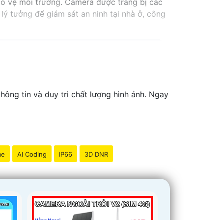
ảo vệ môi trường. Camera được trang bị các
lý tưởng để giám sát an ninh tại nhà ở, công
ông tin và duy trì chất lượng hình ảnh. Ngay
me
AI Coding
IP66
3D DNR