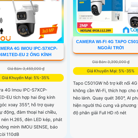
CAMERA WI-FI 4G TAPO C50
NGOÀI TRỜI
MERA 4G IMOU IPC-S7XCP-
6M1TED-EU 2 ỐNG KÍNH
Giá Bán: 3,390,000 ₫
Giá Bán: 3,459,000 ₫
Giá Khuyến Mại: 5%-35%
Giá Khuyến Mại: 5%-35%
Tapo C501GW hỗ trợ kết nối 4G
a 4G Imou IPC-S7XCP-
không cần Wi-Fi, thích hợp cho 
D-EU tích hợp hai ống kính
hẻo lánh. Quay quét 360°, AI ph
góc xoay 355°, hỗ trợ quay
hiện người thú cưng và phương 
tự động, đàm thoại hai chiều,
độ phân giải Full HD rõ nét
 nén H.265, đèn LED kép, phát
thông minh IMOU SENSE, báo
còi 110dB