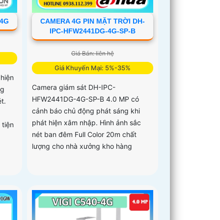
-4G
CAMERA 4G PIN MẶT TRỜI DH-
IPC-HFW2441DG-4G-SP-B
Giá Bán: liên hệ
Giá Khuyến Mại: 5%-35%
hiện
Camera giám sát DH-IPC-
ng
HFW2441DG-4G-SP-B 4.0 MP có
t.
cảnh báo chủ động phát sáng khi
phát hiện xâm nhập. Hình ảnh sắc
tiện
nét ban đêm Full Color 20m chất
lượng cho nhà xưởng kho hàng