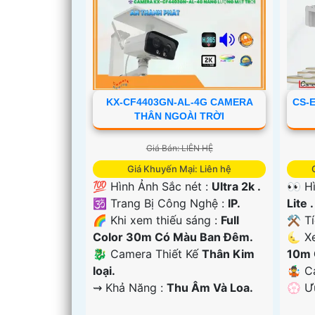
KX-CF4403GN-AL-4G CAMERA
CS-
THÂN NGOÀI TRỜI
Giá Bán: LIÊN HỆ
'
Giá Khuyến Mại: Liên hệ
💯 Hình Ảnh Sắc nét :
Ultra 2k .
👀 H
🕉️ Trang Bị Công Nghệ :
IP.
Lite .
🌈 Khi xem thiếu sáng :
Full
⚒ Tí
Color 30m Có Màu Ban Ðêm.
🌜 X
🐉️ Camera Thiết Kế
Thân Kim
10m 
loại.
🤹 C
️⇝ Khả Năng :
Thu Âm Và Loa.
️💮 