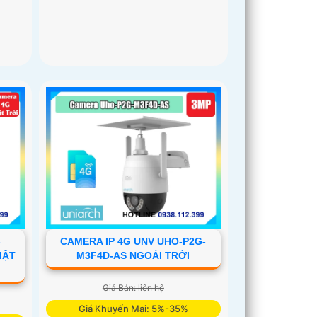
-
CAMERA IP 4G UNV UHO-P2G-
MẶT
M3F4D-AS NGOÀI TRỜI
Giá Bán: liên hệ
Giá Khuyến Mại: 5%-35%