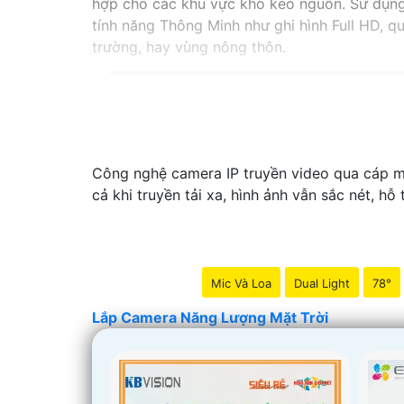
hợp cho các khu vực khó kéo nguồn. Sử dụng 
tính năng Thông Minh như ghi hình Full HD, q
trường, hay vùng nông thôn.
Công nghệ camera IP truyền video qua cáp mạ
cả khi truyền tải xa, hình ảnh vẫn sắc nét, hỗ
Mic Và Loa
Dual Light
78°
Lắp Camera Năng Lượng Mặt Trời