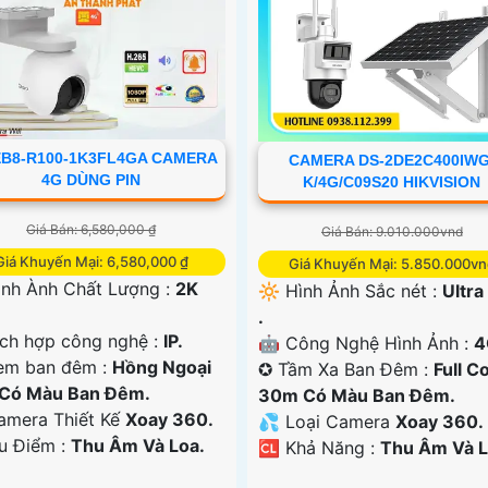
EB8-R100-1K3FL4GA CAMERA
CAMERA DS-2DE2C400IWG
4G DÙNG PIN
K/4G/C09S20 HIKVISION
Giá Bán: 6,580,000 ₫
Giá Bán: 9.010.000vnd
Giá Khuyến Mại: 6,580,000 ₫
Giá Khuyến Mại: 5.850.000v
ình Ành Chất Lượng :
2K
🔆 Hình Ảnh Sắc nét :
Ultra
.
ch hợp công nghệ :
IP.
🤖️ Công Nghệ Hình Ảnh :
4
em ban đêm :
Hồng Ngoại
✪ Tầm Xa Ban Đêm :
Full C
Có Màu Ban Đêm.
30m Có Màu Ban Ðêm.
amera Thiết Kế
Xoay 360.
💦 Loại Camera
Xoay 360.
Ưu Điểm :
Thu Âm Và Loa.
️🆑 Khả Năng :
Thu Âm Và L