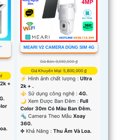
-
MEARI V2 CAMERA DÙNG SIM 4G
Giá Bán: 9,050,000 ₫
Giá Khuyến Mại: 5,800,000 ₫
nd
️⚡ Hình ảnh chất lượng :
Ultra
 2k +
2k + .
⚜️ Sử dụng công nghệ :
4G.
G.
🌙 Xem Được Ban Đêm :
Full
olor
Color 30m Có Màu Ban Ðêm.
🔩 Camera Theo Mẫu
Xoay
360.
oa.
️✤ Khả Năng :
Thu Âm Và Loa.