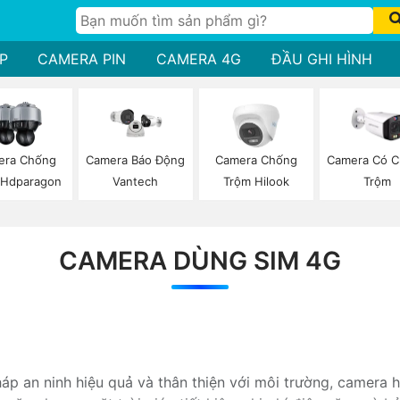
P
CAMERA PIN
CAMERA 4G
ĐẦU GHI HÌNH
era Chống
Camera Chống
Camera Có 
Camera Báo Động
 Hdparagon
Trộm Hilook
Trộm
Vantech
CAMERA DÙNG SIM 4G
háp an ninh hiệu quả và thân thiện với môi trường, camera