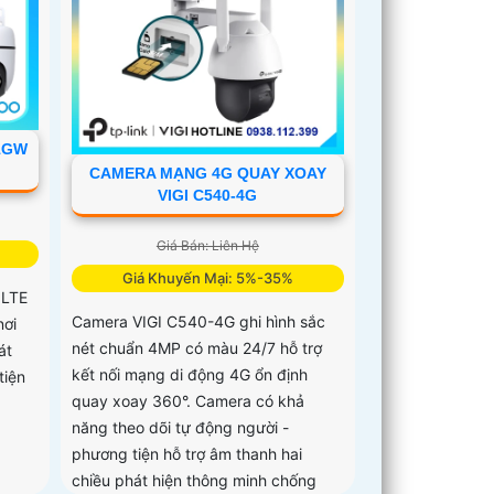
1GW
CAMERA MẠNG 4G QUAY XOAY
VIGI C540-4G
Giá Bán: Liên Hệ
Giá Khuyến Mại: 5%-35%
 LTE
Camera VIGI C540-4G ghi hình sắc
nơi
nét chuẩn 4MP có màu 24/7 hỗ trợ
át
kết nối mạng di động 4G ổn định
tiện
quay xoay 360°. Camera có khả
năng theo dõi tự động người -
phương tiện hỗ trợ âm thanh hai
chiều phát hiện thông minh chống