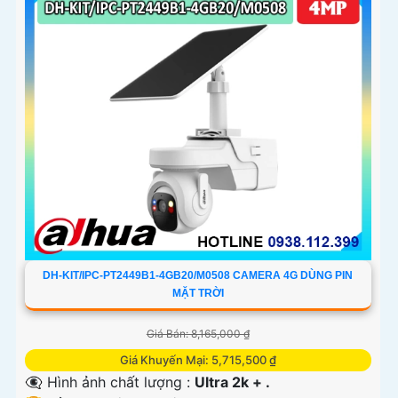
DH-KIT/IPC-PT2449B1-4GB20/M0508 CAMERA 4G DÙNG PIN
MẶT TRỜI
Giá Bán: 8,165,000 ₫
Giá Khuyến Mại: 5,715,500 ₫
👁️‍🗨 Hình ảnh chất lượng :
Ultra 2k + .