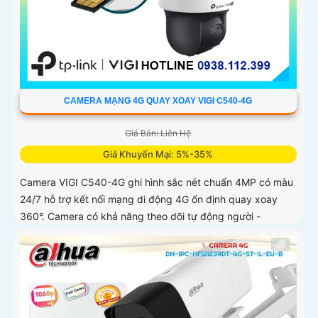
CAMERA MẠNG 4G QUAY XOAY VIGI C540-4G
Giá Bán: Liên Hệ
Giá Khuyến Mại: 5%-35%
Camera VIGI C540-4G ghi hình sắc nét chuẩn 4MP có màu
24/7 hỗ trợ kết nối mạng di động 4G ổn định quay xoay
360°. Camera có khả năng theo dõi tự động người -
phương tiện hỗ trợ âm thanh hai chiều phát hiện thông
minh chống nước IP66 lưu trữ nội bộ công nghệ nén video
H