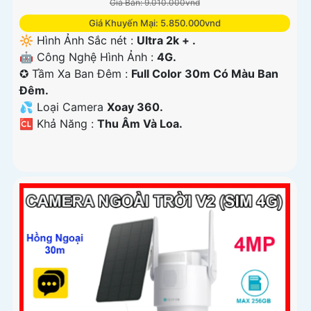
Giá Bán: 9.010.000vnd
Giá Khuyến Mại: 5.850.000vnd
🔆 Hình Ảnh Sắc nét :
Ultra 2k + .
🤖️ Công Nghệ Hình Ảnh :
4G.
✪ Tầm Xa Ban Đêm :
Full Color 30m Có Màu Ban
Ðêm.
💦 Loại Camera
Xoay 360.
️🆑 Khả Năng :
Thu Âm Và Loa.