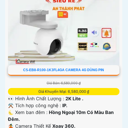
CS-EB8-R100-1K3FL4GA CAMERA 4G DÙNG PIN
Giá Bán: 6,580,000 ₫
Giá Khuyến Mại: 6,580,000 ₫
👀 Hình Ành Chất Lượng :
2K Lite .
⚒ Tích hợp công nghệ :
IP.
🌜 Xem ban đêm :
Hồng Ngoại 10m Có Màu Ban
Đêm.
🤹 Camera Thiết Kế
Xoay 360.