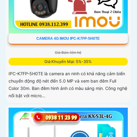
CAMERA 4G IMOU IPC-K7FP-5H0TE
Giá Bán: liên hệ
Giá Khuyến Mại: 5%-35%
IPC-K7FP-5H0TE là camera an ninh có khả năng cảm biến
chuyển động độ nét đến 5.0 MP và xem ban đêm Full
Color 30m. Ban đêm hình ảnh có màu sáng mịn. Công nghệ
nổi bật với micro...