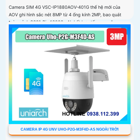
Camera SIM 4G VSC-IP1880AOV-401G thế hệ mới của
AOV ghi hình sắc nét 8MP từ 4 ống kính 2MP, bao quát
toàn cảnh 360°. Pin 16000mAh kết hợp tấm sạc năng
lượng mặt trời 15W giúp duy trì hoạt động ổn định
CAMERA IP 4G UNV UHO-P2G-M3F4D-AS NGOÀI TRỜI