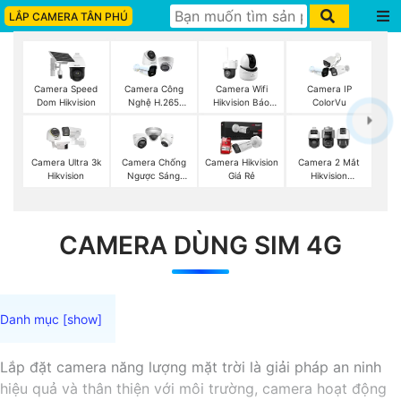
LẮP CAMERA TÂN PHÚ
Camera Speed
Camera Công
Camera Wifi
Camera IP
Dom Hikvision
Nghệ H.265
Hikvision Báo
ColorVu
Hikvision
Động
Camera Ultra 3k
Camera Chống
Camera Hikvision
Camera 2 Mắt
Hikvision
Ngược Sáng
Giá Rẻ
Hikvision
Hikvision
(TandemVu)
CAMERA DÙNG SIM 4G
Lắp đặt camera năng lượng mặt trời là giải pháp an ninh
hiệu quả và thân thiện với môi trường, camera hoạt động