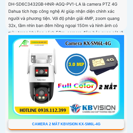
DH-SD6C3432GB-HNR-AGQ-PV1-LA là camera PTZ 4G
Dahua tích hợp công nghệ AI giúp nhận diện chính xác
người và phương tiện. Với độ phân giải 4MP, zoom quang
32x, tầm nhìn ban đêm hồng ngoại 150m và hình ảnh có
màu trong khoảng cách 50m, camera đảm bảo quan sát rõ
nét 24/7
CAMERA 2 MẮT KBVISION KX-SM6L-4G