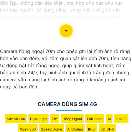
độc lập, không cần dây điện, phù hợp cho các khu vực
khó kéo nguồn. Sử dụng năng lượng mặt trời giúp tiết
kiệm chi phí điện năng và bảo vệ môi trường. Camera
được trang bị các tính năng Thông Minh như ghi hình Full
HD, quan sát ban đêm và phát hiện chuyển động. Đây là
lựa chọn lý tưởng để giám sát an ninh tại nhà ở, công
trường, hay vùng nông thôn.
Camera hồng ngoại 70m cho phép ghi lại hình ảnh rõ ràng
hơn vào ban đêm. Với tầm quan sát lên đến 70m, tính năng
tự động bật tắt hồng ngoại giúp giám sát linh hoạt, đảm
bảo an ninh 24/7, tuy hình ảnh ghi hình là trắng đen nhưng
camera vẫn mang lại hình ảnh rõ ràng ở khoảng cách xa
ngay cả ban đêm.
CAMERA DÙNG SIM 4G
Mic Và Loa
Dual Light
78°
Hồng Ngoại
Full Color
AI
CMOS
'
Xoay 360
Speed Dome
AI Coding
IP66
3D DNR