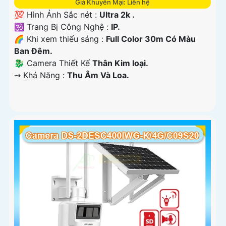
Giá Khuyến Mại: Liên hệ
💯 Hình Ảnh Sắc nét :
Ultra 2k .
🕉️ Trang Bị Công Nghệ :
IP.
🌈 Khi xem thiếu sáng :
Full Color 30m Có Màu
Ban Ðêm.
🐉️ Camera Thiết Kế
Thân Kim loại.
️⇝ Khả Năng :
Thu Âm Và Loa.