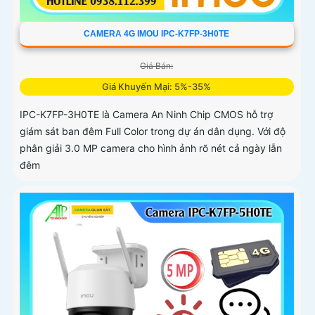
CAMERA 4G IMOU IPC-K7FP-3H0TE
Giá Bán:
Giá Khuyến Mại: 5%-35%
IPC-K7FP-3H0TE là Camera An Ninh Chip CMOS hỗ trợ
giám sát ban đêm Full Color trong dự án dân dụng. Với độ
phân giải 3.0 MP camera cho hình ảnh rõ nét cả ngày lẫn
đêm