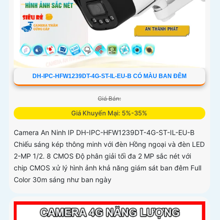
DH-IPC-HFW1239DT-4G-ST-IL-EU-B CÓ MÀU BAN ĐÊM
Giá Bán:
Giá Khuyến Mại: 5%-35%
Camera An Ninh IP DH-IPC-HFW1239DT-4G-ST-IL-EU-B
Chiếu sáng kép thông minh với đèn Hồng ngoại và đèn LED
2-MP 1/2. 8 CMOS Độ phân giải tối đa 2 MP sắc nét với
chip CMOS xử lý hình ảnh khả năng giám sát ban đêm Full
Color 30m sáng như ban ngày