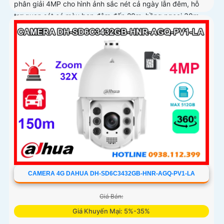
phân giải 4MP cho hình ảnh sắc nét cả ngày lẫn đêm, hỗ
trợ quan sát có màu ban đêm đến 20m, hồng ngoại 30m
và đàm thoại hai chiều
CAMERA 4G DAHUA DH-SD6C3432GB-HNR-AGQ-PV1-LA
Giá Bán:
Giá Khuyến Mại: 5%-35%