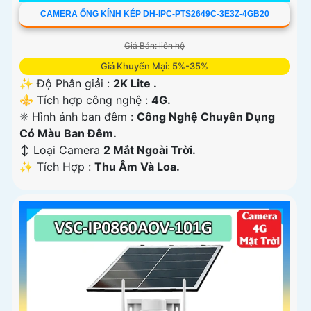
CAMERA ỐNG KÍNH KÉP DH-IPC-PTS2649C-3E3Z-4GB20
Giá Bán: liên hệ
Giá Khuyến Mại: 5%-35%
✨ Độ Phân giải :
2K Lite .
⚜️ Tích hợp công nghệ :
4G.
❈ Hình ảnh ban đêm :
Công Nghệ Chuyên Dụng
Có Màu Ban Ðêm.
↕️ Loại Camera
2 Mắt Ngoài Trời.
️✨ Tích Hợp :
Thu Âm Và Loa.