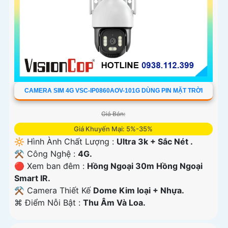
CAMERA SIM 4G VSC-IP0860AOV-101G DÙNG PIN MẶT TRỜI
Giá Bán:
Giá Khuyến Mại: 5%-35%
🔆 Hình Ành Chất Lượng :
Ultra 3k + Sắc Nét .
⚒ Công Nghệ :
4G.
🔴 Xem ban đêm :
Hồng Ngoại 30m Hồng Ngoại
Smart IR.
⚒ Camera Thiết Kế
Dome Kim loại + Nhựa.
️⌘ Điểm Nỗi Bật :
Thu Âm Và Loa.