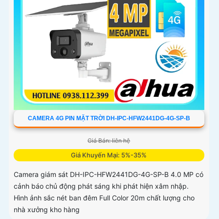
CAMERA 4G PIN MẶT TRỜI DH-IPC-HFW2441DG-4G-SP-B
Giá Bán: liên hệ
Giá Khuyến Mại: 5%-35%
Camera giám sát DH-IPC-HFW2441DG-4G-SP-B 4.0 MP có
cảnh báo chủ động phát sáng khi phát hiện xâm nhập.
Hình ảnh sắc nét ban đêm Full Color 20m chất lượng cho
nhà xưởng kho hàng