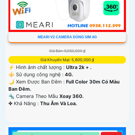
MEARI V2 CAMERA DÙNG SIM 4G
Giá Bán: 9,050,000 ₫
Giá Khuyến Mại: 5,800,000 ₫
️⚡ Hình ảnh chất lượng :
Ultra 2k + .
⚜️ Sử dụng công nghệ :
4G.
🌙 Xem Được Ban Đêm :
Full Color 30m Có Màu
Ban Ðêm.
🔩 Camera Theo Mẫu
Xoay 360.
️✤ Khả Năng :
Thu Âm Và Loa.