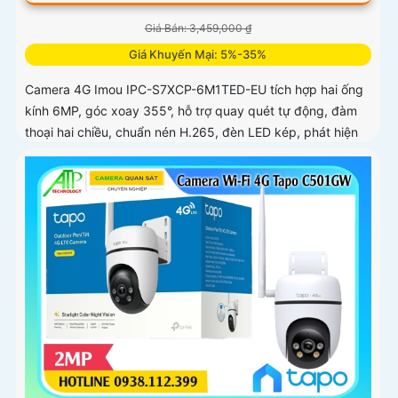
Giá Bán: 3,459,000 ₫
Giá Khuyến Mại: 5%-35%
Camera 4G Imou IPC-S7XCP-6M1TED-EU tích hợp hai ống
kính 6MP, góc xoay 355°, hỗ trợ quay quét tự động, đàm
thoại hai chiều, chuẩn nén H.265, đèn LED kép, phát hiện
thông minh IMOU SENSE, báo động còi 110dB