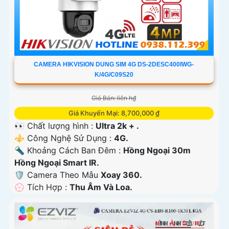
CAMERA HIKVISION DUNG SIM 4G DS-2DESC400IWG-
K/4G/C09S20
Giá Bán: liên h₫
Giá Khuyến Mại: 8,700,000 ₫
👀 Chất lượng hình :
Ultra 2k + .
⚜️ Công Nghệ Sử Dụng :
4G.
🔦 Khoảng Cách Ban Đêm :
Hồng Ngoại 30m
Hồng Ngoại Smart IR.
🛡 Camera Theo Mẫu
Xoay 360.
️💮 Tích Hợp :
Thu Âm Và Loa.