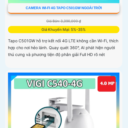
CAMERA WI-FI 4G TAPO C501GW NGOÀI TRỜI
Giá Bán: 3,390,000 ₫
Giá Khuyến Mại: 5%-35%
Tapo C501GW hỗ trợ kết nối 4G LTE không cần Wi-Fi, thích
hợp cho nơi hẻo lánh. Quay quét 360°, AI phát hiện người
thú cưng và phương tiện độ phân giải Full HD rõ nét