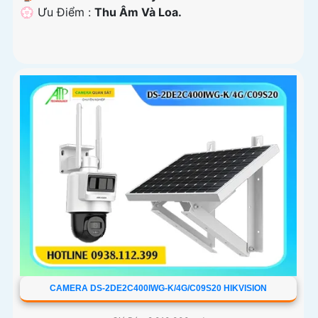
️💮 Ưu Điểm :
Thu Âm Và Loa.
CAMERA DS-2DE2C400IWG-K/4G/C09S20 HIKVISION