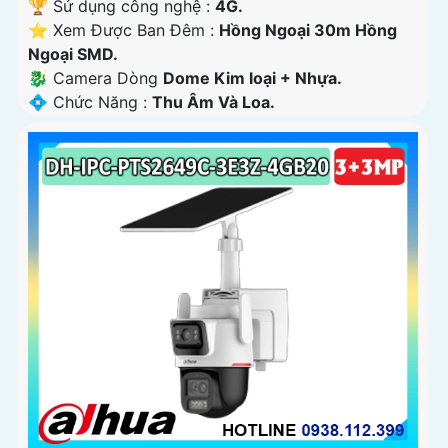
🏆 Sử dụng công nghệ :
4G.
⭐ Xem Được Ban Đêm :
Hồng Ngoại 30m Hồng
Ngoại SMD.
🐉️ Camera Dòng
Dome Kim loại + Nhựa.
️💠 Chức Năng :
Thu Âm Và Loa.