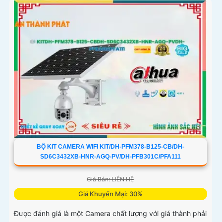
BỘ KIT CAMERA WIFI KIT/DH-PFM378-B125-CB/DH-
SD6C3432XB-HNR-AGQ-PV/DH-PFB301C/PFA111
Giá Bán: LIÊN HỆ
Giá Khuyến Mại: 30%
Được đánh giá là một Camera chất lượng với giá thành phải