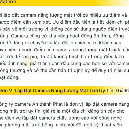
Mặt trời
hi lắp đặt camera năng lượng mặt trời có nhiều ưu điểm và
hược điểm cần xem xét. Ưu điểm đầu tiên là tiết kiệm chi p
à bảo vệ môi trường vì không cần sử dụng nguồn điện truy
hống. Camera cũng có khả năng hoạt động ổn định, đồng
ời dễ dàng di chuyển và lắp đặt ở nhiều vị trí khác nhau.
uy nhiên, nhược điểm của camera năng lượng mặt trời là cầ
ặt trời để sạc pin, do đó không thích hợp trong điều kiện
hiếu ánh nắng
giá thành ban đầu cũng cao hơn so với came
hông thường và có thể cần bảo trì định kỳ để duy trì hiệu su
oạt động.
Đơn Vị Lắp Đặt Camera Năng Lượng Mặt Trời Uy Tín, Giá R
ông ty camera An thành Phát là đơn vị lắp đặt camera năn
ợng mặt trời uy tín, giá rẻ là một địa chỉ đáng tin cậy cho
ác dịch vụ lắp đặt camera chất lượng cao với công nghệ
ăng lượng mặt trời thông minh. Với đội ngũ kỹ thuật viên