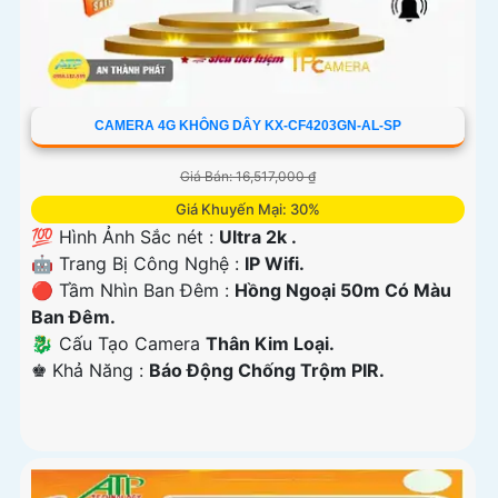
CAMERA 4G KHÔNG DÂY KX-CF4203GN-AL-SP
Giá Bán: 16,517,000 ₫
Giá Khuyến Mại: 30%
💯 Hình Ảnh Sắc nét :
Ultra 2k .
🤖️ Trang Bị Công Nghệ :
IP Wifi.
🔴 Tầm Nhìn Ban Đêm :
Hồng Ngoại 50m Có Màu
Ban Đêm.
🐉️ Cấu Tạo Camera
Thân Kim Loại.
️♚ Khả Năng :
Báo Động Chống Trộm PIR.