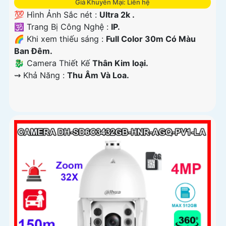
Giá Khuyến Mại: Liên hệ
💯 Hình Ảnh Sắc nét :
Ultra 2k .
🕉️ Trang Bị Công Nghệ :
IP.
🌈 Khi xem thiếu sáng :
Full Color 30m Có Màu
Ban Ðêm.
🐉️ Camera Thiết Kế
Thân Kim loại.
️⇝ Khả Năng :
Thu Âm Và Loa.