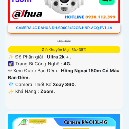
CAMERA 4G DAHUA DH-SD6C3432GB-HNR-AGQ-PV1-LA
Giá Bán:
Giá Khuyến Mại: 5%-35%
✨ Độ Phân giải :
Ultra 2k + .
🌠 Trang Bị Công Nghệ :
4G.
❈ Xem Được Ban Đêm :
Hồng Ngoại 150m Có Màu
Ban Ðêm.
💎 Camera Thiết Kế
Xoay 360.
️✨ Khả Năng :
Zoom.