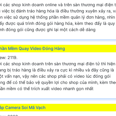
i các shop kinh doanh online và trên sàn thương mại điện 
ì việc bị đánh tráo hàng hóa là điều thường xuyên xảy ra, v
n việc sử dụng hệ thống phần mềm quản lý đơn hàng, nhìn
ấy được quá trình đóng gói hàng hóa, kèm theo đấy là quy
ình đóng gói cũng được ghi lại một cách dễ dàng
hần Mềm Quay Video Đóng Hàng
ew: 2119.
i các shop kinh doanh trên sàn thương mại điện tử thì hiện
ạng bị tráo hàng là điều xảy ra cực kì nhiều và đây cũng là
t vấn nạn, vậy nên các shop phải có video lúc đóng gói
ng để có thể bảo vệ quyền lợi cho shop của mình, kèm the
ần mềm có thể trích xuất video nhanh gọn nhất
ắp Camera Soi Mã Vạch