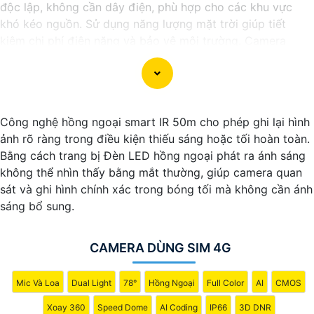
độc lập, không cần dây điện, phù hợp cho các khu vực
khó kéo nguồn. Sử dụng năng lượng mặt trời giúp tiết
kiệm chi phí điện năng và bảo vệ môi trường. Camera
được trang bị các tính năng Thông Minh như ghi hình Full
HD, quan sát ban đêm và phát hiện chuyển động. Đây là
lựa chọn lý tưởng để giám sát an ninh tại nhà ở, công
trường, hay vùng nông thôn.
Công nghệ hồng ngoại smart IR 50m cho phép ghi lại hình
ảnh rõ ràng trong điều kiện thiếu sáng hoặc tối hoàn toàn.
Bằng cách trang bị Đèn LED hồng ngoại phát ra ánh sáng
không thể nhìn thấy bằng mắt thường, giúp camera quan
sát và ghi hình chính xác trong bóng tối mà không cần ánh
sáng bổ sung.
CAMERA DÙNG SIM 4G
Mic Và Loa
Dual Light
78°
Hồng Ngoại
Full Color
AI
CMOS
'
Xoay 360
Speed Dome
AI Coding
IP66
3D DNR