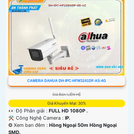
CAMERA DAHUA DH-IPC-HFW3241DF-AS-4G
Giá Bán: LIÊN HỆ
Giá Khuyến Mại: 30%
👀 Độ Phân giải :
FULL HD 1080P .
⚒ Công Nghệ Camera :
IP.
❂ Xem ban đêm :
Hồng Ngoại 50m Hồng Ngoại
SMD.