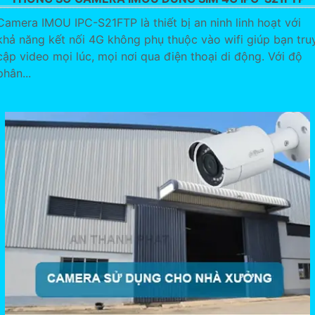
Camera IMOU IPC-S21FTP là thiết bị an ninh linh hoạt với
khả năng kết nối 4G không phụ thuộc vào wifi giúp bạn tru
cập video mọi lúc, mọi nơi qua điện thoại di động. Với độ
phân...