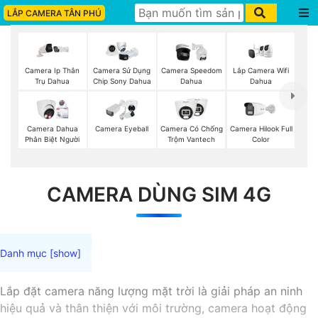
LẮP CAMERA TÂN PHÚ
Lắp Camera Wifi
Camera Ip Thân
Camera Sử Dụng
Camera Speedom
Dahua
Trụ Dahua
Chip Sony Dahua
Dahua
Camera Dahua
Camera Eyeball
Camera Có Chống
Camera Hilook Full
Phân Biệt Người
Trộm Vantech
Color
CAMERA DÙNG SIM 4G
Lắp đặt camera năng lượng mặt trời là giải pháp an ninh
hiệu quả và thân thiện với môi trường, camera hoạt động