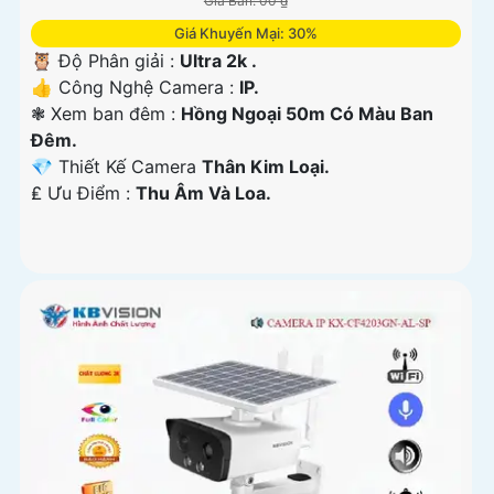
Giá Bán: 00 ₫
Giá Khuyến Mại: 30%
🦉 Độ Phân giải :
Ultra 2k .
👍 Công Nghệ Camera :
IP.
❃ Xem ban đêm :
Hồng Ngoại 50m Có Màu Ban
Đêm.
💎 Thiết Kế Camera
Thân Kim Loại.
️₤ Ưu Điểm :
Thu Âm Và Loa.