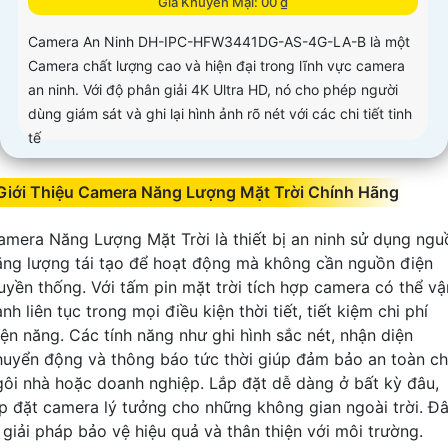
Giá Khuyến Mại: 00 ₫
Camera An Ninh DH-IPC-HFW3441DG-AS-4G-LA-B là một
Camera chất lượng cao và hiện đại trong lĩnh vực camera
an ninh. Với độ phân giải 4K Ultra HD, nó cho phép người
dùng giám sát và ghi lại hình ảnh rõ nét với các chi tiết tinh
tế
Giới Thiệu Camera Năng Lượng Mặt Trời Chính Hãng
amera Năng Lượng Mặt Trời là thiết bị an ninh sử dụng ngu
ăng lượng tái tạo để hoạt động mà không cần nguồn điện
ruyền thống. Với tấm pin mặt trời tích hợp camera có thể vậ
nh liên tục trong mọi điều kiện thời tiết, tiết kiệm chi phí
iện năng. Các tính năng như ghi hình sắc nét, nhận diện
huyển động và thông báo tức thời giúp đảm bảo an toàn c
gôi nhà hoặc doanh nghiệp. Lắp đặt dễ dàng ở bất kỳ đâu,
ắp đặt camera lý tưởng cho những không gian ngoài trời. Đ
à giải pháp bảo vệ hiệu quả và thân thiện với môi trường.