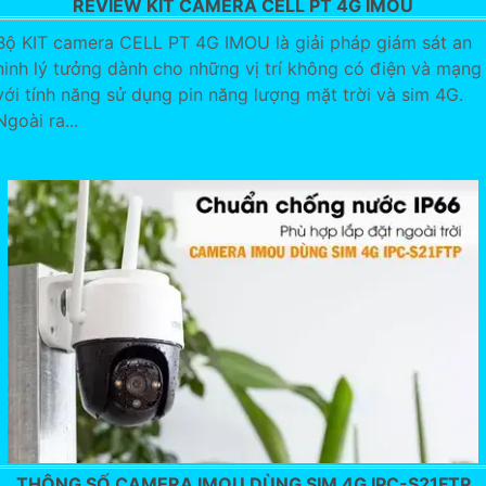
REVIEW KIT CAMERA CELL PT 4G IMOU
Bộ KIT camera CELL PT 4G IMOU là giải pháp giám sát an
ninh lý tưởng dành cho những vị trí không có điện và mạng
với tính năng sử dụng pin năng lượng mặt trời và sim 4G.
Ngoài ra...
THÔNG SỐ CAMERA IMOU DÙNG SIM 4G IPC-S21FTP