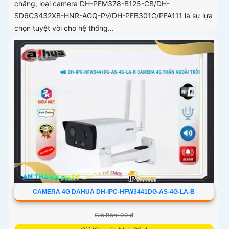
chăng, loại camera DH-PFM378-B125-CB/DH-
SD6C3432XB-HNR-AGQ-PV/DH-PFB301C/PFA111 là sự lựa
chọn tuyệt vời cho hệ thống...
CAMERA 4G DAHUA DH-IPC-HFW3441DG-AS-4G-LA-B
Giá Bán: 00 ₫