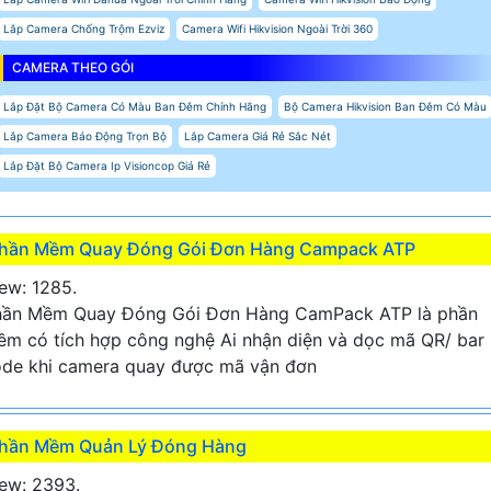
Lắp Camera Chống Trộm Ezviz
Camera Wifi Hikvision Ngoài Trời 360
CAMERA THEO GÓI
Lắp Đặt Bộ Camera Có Màu Ban Đêm Chính Hãng
Bộ Camera Hikvision Ban Đêm Có Màu
Lắp Camera Báo Động Trọn Bộ
Lắp Camera Giá Rẻ Sắc Nét
Lắp Đặt Bộ Camera Ip Visioncop Giá Rẻ
hần Mềm Quay Đóng Gói Đơn Hàng Campack ATP
ew: 1285.
hần Mềm Quay Đóng Gói Đơn Hàng CamPack ATP là phần
m có tích hợp công nghệ Ai nhận diện và dọc mã QR/ bar
de khi camera quay được mã vận đơn
hần Mềm Quản Lý Đóng Hàng
ew: 2393.