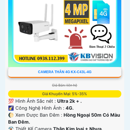
CAMERA THÂN 4G KX-C43L-4G
Giá Bán: liên hệ
Giá Khuyến Mại: 5%-35%
💯 Hình Ảnh Sắc nét :
Ultra 2k + .
🌠 Công Nghệ Hình Ảnh :
4G.
🌔 Xem Được Ban Đêm :
Hồng Ngoại 50m Có Màu
Ban Ðêm.
⚒ Thiết Kế Camera
Thân Kim loại + Nhựa.