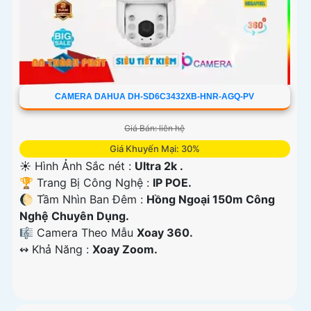
CAMERA DAHUA DH-SD6C3432XB-HNR-AGQ-PV
Giá Bán: liên hệ
Giá Khuyến Mại: 30%
☀️ Hình Ảnh Sắc nét :
Ultra 2k .
🏆 Trang Bị Công Nghệ :
IP POE.
🌔 Tầm Nhìn Ban Đêm :
Hồng Ngoại 150m Công
Nghệ Chuyên Dụng.
🎼️ Camera Theo Mẫu
Xoay 360.
️↭ Khả Năng :
Xoay Zoom.