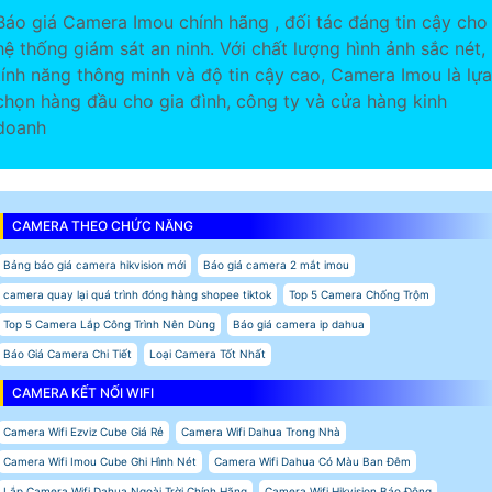
Báo giá Camera Imou chính hãng , đối tác đáng tin cậy cho
hệ thống giám sát an ninh. Với chất lượng hình ảnh sắc nét,
tính năng thông minh và độ tin cậy cao, Camera Imou là lựa
chọn hàng đầu cho gia đình, công ty và cửa hàng kinh
doanh
CAMERA THEO CHỨC NĂNG
Bảng báo giá camera hikvision mới
Báo giá camera 2 mắt imou
camera quay lại quá trình đóng hàng shopee tiktok
Top 5 Camera Chống Trộm
Top 5 Camera Lắp Công Trình Nên Dùng
Báo giá camera ip dahua
Báo Giá Camera Chi Tiết
Loại Camera Tốt Nhất
CAMERA KẾT NỐI WIFI
Camera Wifi Ezviz Cube Giá Rẻ
Camera Wifi Dahua Trong Nhà
Camera Wifi Imou Cube Ghi Hình Nét
Camera Wifi Dahua Có Màu Ban Đêm
Lắp Camera Wifi Dahua Ngoài Trời Chính Hãng
Camera Wifi Hikvision Báo Động