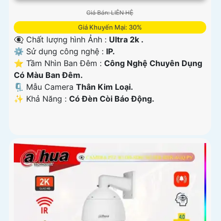
Giá Bán: LIÊN HỆ
Giá Khuyến Mại: 30%
👁️‍🗨 Chất lượng hình Ảnh :
Ultra 2k .
⚙ Sử dụng công nghệ :
IP.
⭐ Tầm Nhìn Ban Đêm :
Công Nghệ Chuyên Dụng
Có Màu Ban Đêm.
🗜️ Mẫu Camera
Thân Kim Loại.
️✨ Khả Năng :
Có Đèn Còi Báo Động.