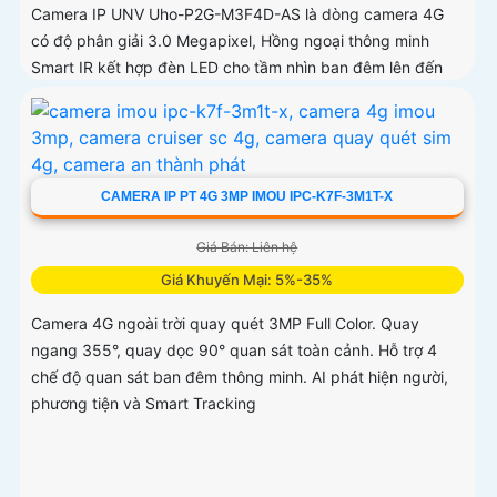
Camera IP UNV Uho-P2G-M3F4D-AS là dòng camera 4G
có độ phân giải 3.0 Megapixel, Hồng ngoại thông minh
Smart IR kết hợp đèn LED cho tầm nhìn ban đêm lên đến
30m
CAMERA IP PT 4G 3MP IMOU IPC-K7F-3M1T-X
Giá Bán: Liên hệ
Giá Khuyến Mại: 5%-35%
Camera 4G ngoài trời quay quét 3MP Full Color. Quay
ngang 355°, quay dọc 90° quan sát toàn cảnh. Hỗ trợ 4
chế độ quan sát ban đêm thông minh. AI phát hiện người,
phương tiện và Smart Tracking