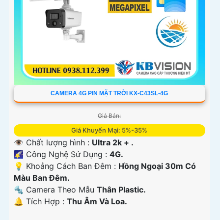
CAMERA 4G PIN MẶT TRỜI KX-C43SL-4G
Giá Bán:
Giá Khuyến Mại: 5%-35%
👁 Chất lượng hình :
Ultra 2k + .
🌠 Công Nghệ Sử Dụng :
4G.
💡 Khoảng Cách Ban Đêm :
Hồng Ngoại 30m Có
Màu Ban Ðêm.
🔩 Camera Theo Mẫu
Thân Plastic.
️🔔 Tích Hợp :
Thu Âm Và Loa.