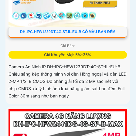
DH-IPC-HFW1239DT-4G-ST-IL-EU-B CÓ MÀU BAN ĐÊM
Giá Bán:
Giá Khuyến Mại: 5%-35%
Camera An Ninh IP DH-IPC-HFW1239DT-4G-ST-IL-EU-B
Chiếu sáng kép thông minh với đèn Hồng ngoại và đèn LED
2-MP 1/2. 8 CMOS Độ phân giải tối đa 2 MP sắc nét với
chip CMOS xử lý hình ảnh khả năng giám sát ban đêm Full
Color 30m sáng như ban ngày