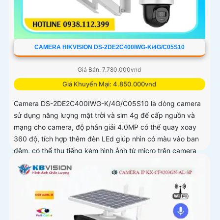
CAMERA HIKVISION DS-2DE2C400IWG-K/4G/C05S10
Giá Bán: 7.780.000vnd
Giá Khuyến Mại: 4.850.000vnd
Camera DS-2DE2C400IWG-K/4G/C05S10 là dòng camera
sử dụng năng lượng mặt trời và sim 4g để cấp nguồn và
mạng cho camera, độ phân giải 4.0MP có thể quay xoay
360 độ, tích hợp thêm đèn LEd giúp nhìn có màu vào ban
đêm, có thể thu tiếng kèm hình ảnh từ micro trên camera