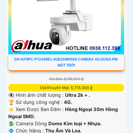
DH-KIT/IPC-PT2449B1-4GB20/M0508 CAMERA 4G DÙNG PIN
MẶT TRỜI
Giá Bán: 8,165,000 ₫
Giá Khuyến Mại: 5,715,500 ₫
👁️‍🗨 Hình ảnh chất lượng :
Ultra 2k + .
🏆 Sử dụng công nghệ :
4G.
⭐ Xem Được Ban Đêm :
Hồng Ngoại 30m Hồng
Ngoại SMD.
🐉️ Camera Dòng
Dome Kim loại + Nhựa.
️💠 Chức Năng :
Thu Âm Và Loa.