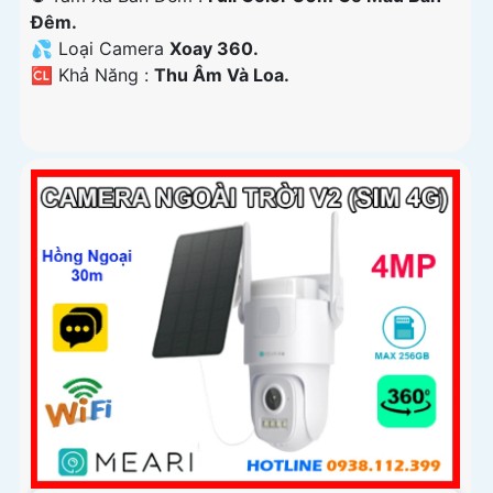
Ðêm.
💦 Loại Camera
Xoay 360.
️🆑 Khả Năng :
Thu Âm Và Loa.