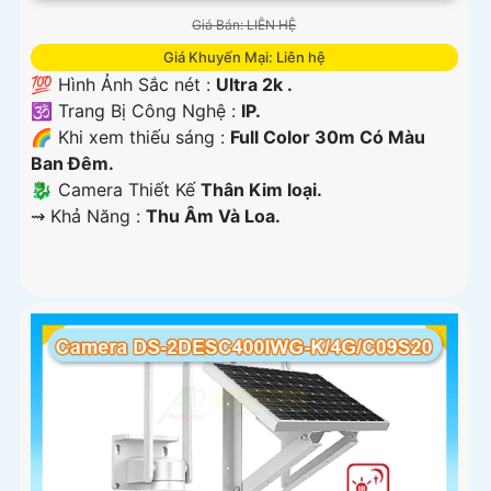
Giá Bán: LIÊN HỆ
Giá Khuyến Mại: Liên hệ
💯 Hình Ảnh Sắc nét :
Ultra 2k .
🕉️ Trang Bị Công Nghệ :
IP.
🌈 Khi xem thiếu sáng :
Full Color 30m Có Màu
Ban Ðêm.
🐉️ Camera Thiết Kế
Thân Kim loại.
️⇝ Khả Năng :
Thu Âm Và Loa.