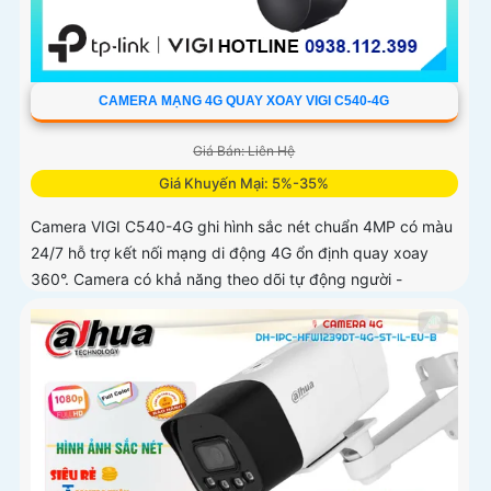
CAMERA MẠNG 4G QUAY XOAY VIGI C540-4G
Giá Bán: Liên Hệ
Giá Khuyến Mại: 5%-35%
Camera VIGI C540-4G ghi hình sắc nét chuẩn 4MP có màu
24/7 hỗ trợ kết nối mạng di động 4G ổn định quay xoay
360°. Camera có khả năng theo dõi tự động người -
phương tiện hỗ trợ âm thanh hai chiều phát hiện thông
minh chống nước IP66 lưu trữ nội bộ công nghệ nén video
H