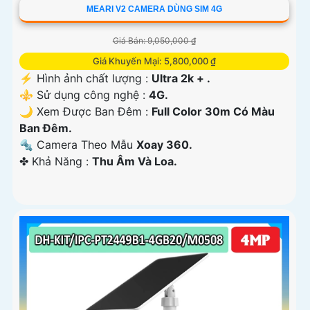
MEARI V2 CAMERA DÙNG SIM 4G
Giá Bán: 9,050,000 ₫
Giá Khuyến Mại: 5,800,000 ₫
️⚡ Hình ảnh chất lượng :
Ultra 2k + .
⚜️ Sử dụng công nghệ :
4G.
🌙 Xem Được Ban Đêm :
Full Color 30m Có Màu
Ban Ðêm.
🔩 Camera Theo Mẫu
Xoay 360.
️✤ Khả Năng :
Thu Âm Và Loa.