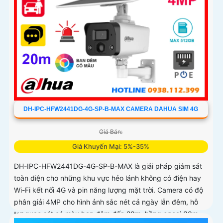
DH-IPC-HFW2441DG-4G-SP-B-MAX CAMERA DAHUA SIM 4G
Giá Bán:
Giá Khuyến Mại: 5%-35%
DH-IPC-HFW2441DG-4G-SP-B-MAX là giải pháp giám sát
toàn diện cho những khu vực hẻo lánh không có điện hay
Wi-Fi kết nối 4G và pin năng lượng mặt trời. Camera có độ
phân giải 4MP cho hình ảnh sắc nét cả ngày lẫn đêm, hỗ
trợ quan sát có màu ban đêm đến 20m, hồng ngoại 30m