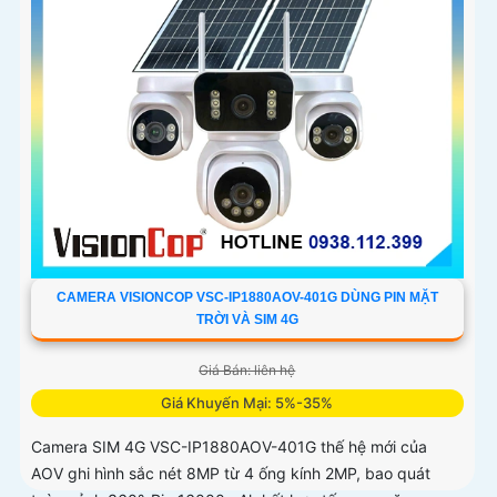
CAMERA VISIONCOP VSC-IP1880AOV-401G DÙNG PIN MẶT
TRỜI VÀ SIM 4G
Giá Bán: liên hệ
Giá Khuyến Mại: 5%-35%
Camera SIM 4G VSC-IP1880AOV-401G thế hệ mới của
AOV ghi hình sắc nét 8MP từ 4 ống kính 2MP, bao quát