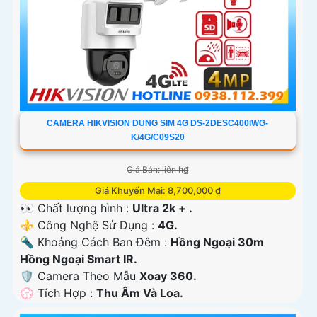
CAMERA HIKVISION DUNG SIM 4G DS-2DESC400IWG-
K/4G/C09S20
Giá Bán: liên h₫
Giá Khuyến Mại: 8,700,000 ₫
👀 Chất lượng hình :
Ultra 2k + .
⚜️ Công Nghệ Sử Dụng :
4G.
🔦 Khoảng Cách Ban Đêm :
Hồng Ngoại 30m
Hồng Ngoại Smart IR.
🛡 Camera Theo Mẫu
Xoay 360.
️💮 Tích Hợp :
Thu Âm Và Loa.