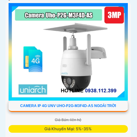
toàn cảnh 360°. Pin 16000mAh kết hợp tấm sạc năng
lượng mặt trời 15W giúp duy trì hoạt động ổn định
CAMERA IP 4G UNV UHO-P2G-M3F4D-AS NGOÀI TRỜI
Giá Bán: liên hệ
Giá Khuyến Mại: 5%-35%