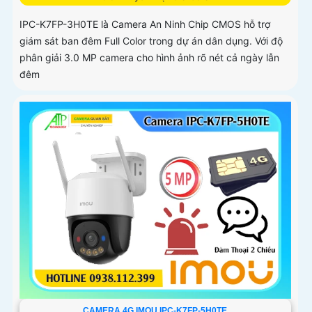
IPC-K7FP-3H0TE là Camera An Ninh Chip CMOS hỗ trợ
giám sát ban đêm Full Color trong dự án dân dụng. Với độ
phân giải 3.0 MP camera cho hình ảnh rõ nét cả ngày lẫn
đêm
CAMERA 4G IMOU IPC-K7FP-5H0TE