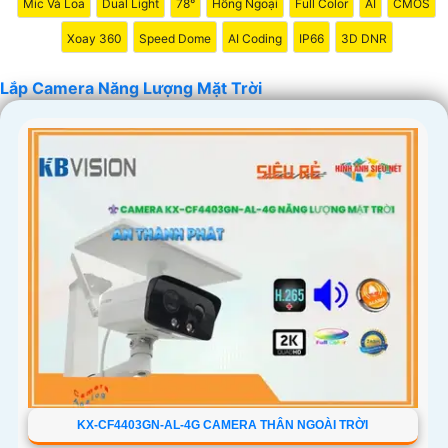
Mic Và Loa
Dual Light
78°
Hồng Ngoại
Full Color
AI
CMOS
Xoay 360
Speed Dome
AI Coding
IP66
3D DNR
Lắp Camera Năng Lượng Mặt Trời
KX-CF4403GN-AL-4G CAMERA THÂN NGOÀI TRỜI