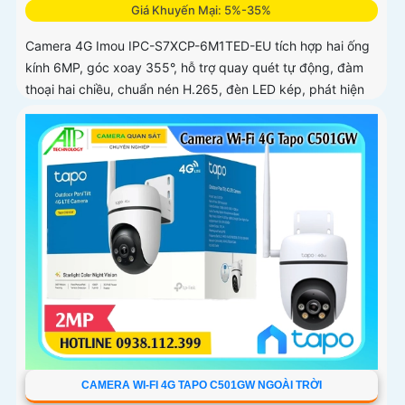
Giá Khuyến Mại: 5%-35%
Camera 4G Imou IPC-S7XCP-6M1TED-EU tích hợp hai ống
kính 6MP, góc xoay 355°, hỗ trợ quay quét tự động, đàm
thoại hai chiều, chuẩn nén H.265, đèn LED kép, phát hiện
thông minh IMOU SENSE, báo động còi 110dB
CAMERA WI-FI 4G TAPO C501GW NGOÀI TRỜI