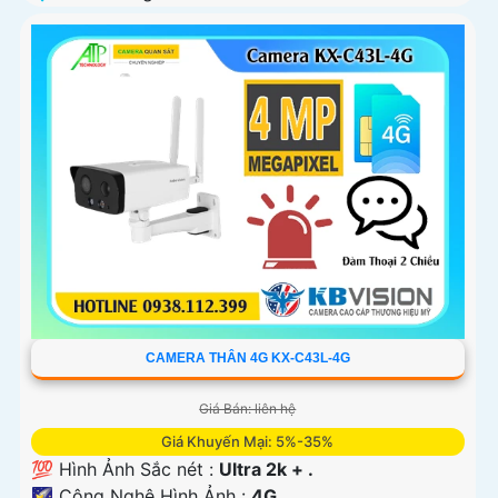
CAMERA THÂN 4G KX-C43L-4G
Giá Bán: liên hệ
Giá Khuyến Mại: 5%-35%
💯 Hình Ảnh Sắc nét :
Ultra 2k + .
🌠 Công Nghệ Hình Ảnh :
4G.