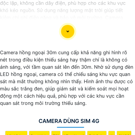
độc lập, không cần dây điện, phù hợp cho các khu vực
khó kéo nguồn. Sử dụng năng lượng mặt trời giúp tiết
kiệm chi phí điện năng và bảo vệ môi trường. Camera
được trang bị các tính năng Thông Minh như ghi hình Full
HD, quan sát ban đêm và phát hiện chuyển động. Đây là
lựa chọn lý tưởng để giám sát an ninh tại nhà ở, công
trường, hay vùng nông thôn.
Camera hồng ngoại 30m cung cấp khả năng ghi hình rõ
nét trong điều kiện thiếu sáng hay thậm chí là không có
ánh sáng, với tầm quan sát lên đến 30m. Nhờ sử dụng đèn
LED hồng ngoại, camera có thể chiếu sáng khu vực quan
sát mà mắt thường không nhìn thấy. Hình ảnh thu được có
màu sắc trắng đen, giúp giám sát và kiểm soát mọi hoạt
động một cách hiệu quả, phù hợp với các khu vực cần
quan sát trong môi trường thiếu sáng.
CAMERA DÙNG SIM 4G
'