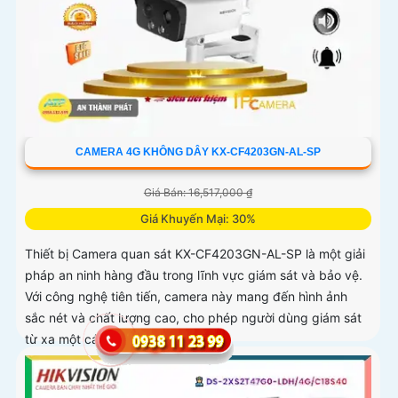
CAMERA 4G KHÔNG DÂY KX-CF4203GN-AL-SP
Giá Bán: 16,517,000 ₫
Giá Khuyến Mại: 30%
Thiết bị Camera quan sát KX-CF4203GN-AL-SP là một giải
pháp an ninh hàng đầu trong lĩnh vực giám sát và bảo vệ.
Với công nghệ tiên tiến, camera này mang đến hình ảnh
sắc nét và chất lượng cao, cho phép người dùng giám sát
từ xa một cách dễ dàng