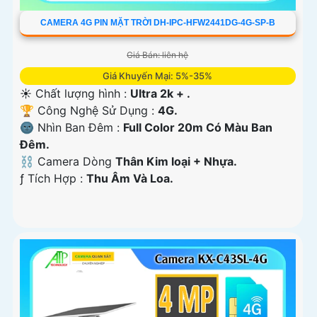
CAMERA 4G PIN MẶT TRỜI DH-IPC-HFW2441DG-4G-SP-B
Giá Bán: liên hệ
Giá Khuyến Mại: 5%-35%
☀️ Chất lượng hình :
Ultra 2k + .
🏆 Công Nghệ Sử Dụng :
4G.
🌚 Nhìn Ban Đêm :
Full Color 20m Có Màu Ban
Ðêm.
⛓ Camera Dòng
Thân Kim loại + Nhựa.
️ƒ Tích Hợp :
Thu Âm Và Loa.