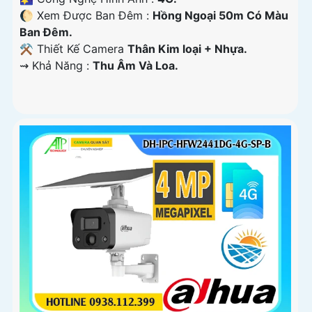
🌔 Xem Được Ban Đêm :
Hồng Ngoại 50m Có Màu
Ban Ðêm.
⚒ Thiết Kế Camera
Thân Kim loại + Nhựa.
️⇝ Khả Năng :
Thu Âm Và Loa.