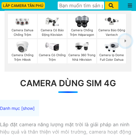
LẮP CAMERA TÂN PHÚ
Camera Dahua
Camera Có Báo
Camera Chống
Camera Báo Động
Chống Trộm
Động Kbvision
Trộm Hdparagon
Vantech
Camera Chống
Camera Có Chống
Camera 360 Trong
Camera Ip Dome
Trộm Hilook
Trộm
Nhà Hikvision
Full Color Dahua
CAMERA DÙNG SIM 4G
Lắp đặt camera năng lượng mặt trời là giải pháp an ninh
hiệu quả và thân thiện với môi trường, camera hoạt động