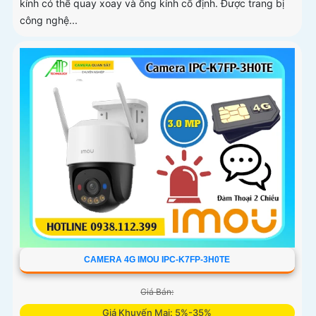
kính có thể quay xoay và ống kính cố định. Được trang bị
công nghệ...
CAMERA 4G IMOU IPC-K7FP-3H0TE
Giá Bán:
Giá Khuyến Mại: 5%-35%