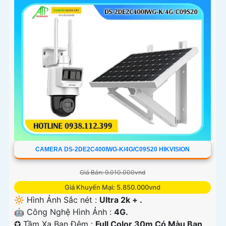
CAMERA DS-2DE2C400IWG-K/4G/C09S20 HIKVISION
Giá Bán: 9.010.000vnd
Giá Khuyến Mại: 5.850.000vnd
🔆 Hình Ảnh Sắc nét :
Ultra 2k + .
🤖️ Công Nghệ Hình Ảnh :
4G.
✪ Tầm Xa Ban Đêm :
Full Color 30m Có Màu Ban