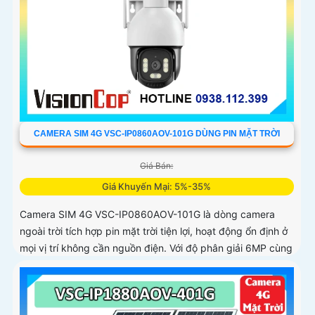
CAMERA SIM 4G VSC-IP0860AOV-101G DÙNG PIN MẶT TRỜI
Giá Bán:
Giá Khuyến Mại: 5%-35%
Camera SIM 4G VSC-IP0860AOV-101G là dòng camera
ngoài trời tích hợp pin mặt trời tiện lợi, hoạt động ổn định ở
mọi vị trí không cần nguồn điện. Với độ phân giải 6MP cùng
chuẩn nén H