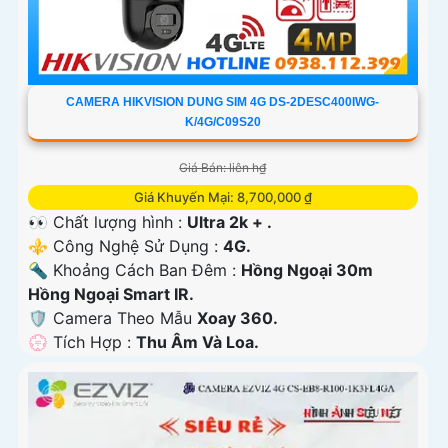
CAMERA HIKVISION DUNG SIM 4G DS-2DESC400IWG-
K/4G/C09S20
Giá Bán: liên h₫
Giá Khuyến Mại: 8,700,000 ₫
👀 Chất lượng hình :
Ultra 2k + .
⚜️ Công Nghệ Sử Dụng :
4G.
🔦 Khoảng Cách Ban Đêm :
Hồng Ngoại 30m
Hồng Ngoại Smart IR.
🛡 Camera Theo Mẫu
Xoay 360.
️💮 Tích Hợp :
Thu Âm Và Loa.