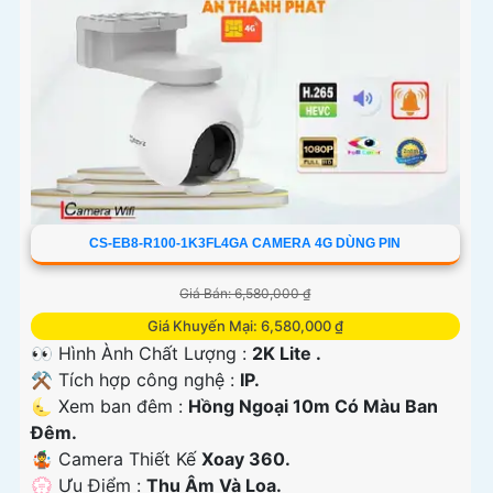
CS-EB8-R100-1K3FL4GA CAMERA 4G DÙNG PIN
Giá Bán: 6,580,000 ₫
Giá Khuyến Mại: 6,580,000 ₫
👀 Hình Ành Chất Lượng :
2K Lite .
⚒ Tích hợp công nghệ :
IP.
🌜 Xem ban đêm :
Hồng Ngoại 10m Có Màu Ban
Đêm.
🤹 Camera Thiết Kế
Xoay 360.
️💮 Ưu Điểm :
Thu Âm Và Loa.