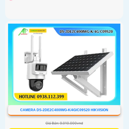
CAMERA DS-2DE2C400IWG-K/4G/C09S20 HIKVISION
Giá Bán: 9.010.000vnd