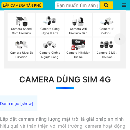
LẮP CAMERA TÂN PHÚ
Camera Speed
Camera Công
Camera Wifi
Camera IP
Dom Hikvision
Nghệ H.265
Hikvision Báo
ColorVu
Hikvision
Động
Camera Ultra 3k
Camera Chống
Camera Hikvision
Camera 2 Mắt
Hikvision
Ngược Sáng
Giá Rẻ
Hikvision
Hikvision
(TandemVu)
CAMERA DÙNG SIM 4G
Lắp đặt camera năng lượng mặt trời là giải pháp an ninh
hiệu quả và thân thiện với môi trường, camera hoạt động