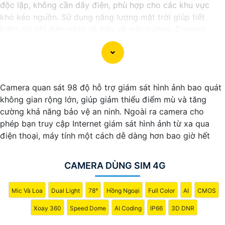
độc lập, không cần dây điện, phù hợp cho các khu vực
khó kéo nguồn. Sử dụng năng lượng mặt trời giúp tiết
kiệm chi phí điện năng và bảo vệ môi trường. Camera
được trang bị các tính năng Thông Minh như ghi hình Full
HD, quan sát ban đêm và phát hiện chuyển động. Đây là
lựa chọn lý tưởng để giám sát an ninh tại nhà ở, công
trường, hay vùng nông thôn.
Camera quan sát 98 độ hỗ trợ giám sát hình ảnh bao quát
không gian rộng lớn, giúp giảm thiểu điểm mù và tăng
cường khả năng bảo vệ an ninh. Ngoài ra camera cho
phép bạn truy cập Internet giám sát hình ảnh từ xa qua
điện thoại, máy tính một cách dễ dàng hơn bao giờ hết
CAMERA DÙNG SIM 4G
Mic Và Loa
Dual Light
78°
Hồng Ngoại
Full Color
AI
CMOS
Xoay 360
Speed Dome
AI Coding
IP66
3D DNR
'