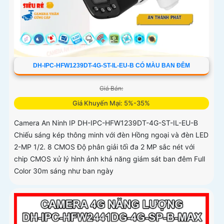
DH-IPC-HFW1239DT-4G-ST-IL-EU-B CÓ MÀU BAN ĐÊM
Giá Bán:
Giá Khuyến Mại: 5%-35%
Camera An Ninh IP DH-IPC-HFW1239DT-4G-ST-IL-EU-B
Chiếu sáng kép thông minh với đèn Hồng ngoại và đèn LED
2-MP 1/2. 8 CMOS Độ phân giải tối đa 2 MP sắc nét với
chip CMOS xử lý hình ảnh khả năng giám sát ban đêm Full
Color 30m sáng như ban ngày