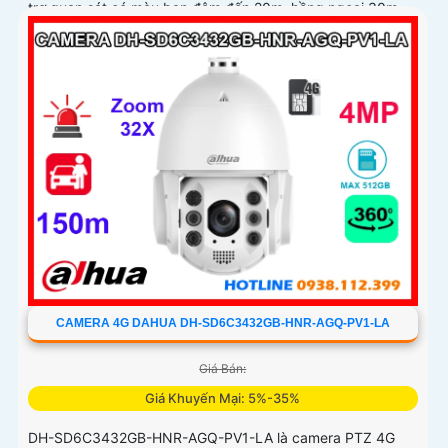
trợ quan sát có màu ban đêm đến 20m, hồng ngoại 30m
và đàm thoại hai chiều
CAMERA 4G DAHUA DH-SD6C3432GB-HNR-AGQ-PV1-LA
Giá Bán:
Giá Khuyến Mại: 5%-35%
DH-SD6C3432GB-HNR-AGQ-PV1-LA là camera PTZ 4G