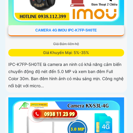
CAMERA 4G IMOU IPC-K7FP-5H0TE
Giá Bán: liên hệ
Giá Khuyến Mại: 5%-35%
IPC-K7FP-5H0TE là camera an ninh có khả năng cảm biến
chuyển động độ nét đến 5.0 MP và xem ban đêm Full
Color 30m. Ban đêm hình ảnh có màu sáng mịn. Công nghệ
nổi bật với micro...