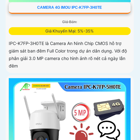
CAMERA 4G IMOU IPC-K7FP-3H0TE
Giá Bán:
Giá Khuyến Mại: 5%-35%
IPC-K7FP-3H0TE là Camera An Ninh Chip CMOS hỗ trợ
giám sát ban đêm Full Color trong dự án dân dụng. Với độ
phân giải 3.0 MP camera cho hình ảnh rõ nét cả ngày lẫn
đêm