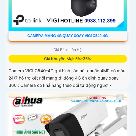
CAMERA MẠNG 4G QUAY XOAY VIGI C540-4G
Giá Bán: Liên Hệ
Giá Khuyến Mại: 5%-35%
Camera VIGI C540-4G ghi hình sắc nét chuẩn 4MP có màu
24/7 hỗ trợ kết nối mạng di động 4G ổn định quay xoay
360°. Camera có khả năng theo dõi tự động người -
phương tiện hỗ trợ âm thanh hai chiều phát hiện thông
minh chống nước IP66 lưu trữ nội bộ công nghệ nén video
H