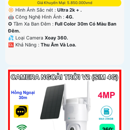
Giá Khuyến Mại: 5.850.000vnd
🔆 Hình Ảnh Sắc nét :
Ultra 2k + .
🤖️ Công Nghệ Hình Ảnh :
4G.
✪ Tầm Xa Ban Đêm :
Full Color 30m Có Màu Ban
Ðêm.
💦 Loại Camera
Xoay 360.
️🆑 Khả Năng :
Thu Âm Và Loa.