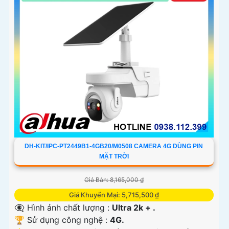
DH-KIT/IPC-PT2449B1-4GB20/M0508 CAMERA 4G DÙNG PIN
MẶT TRỜI
Giá Bán: 8,165,000 ₫
Giá Khuyến Mại: 5,715,500 ₫
👁️‍🗨 Hình ảnh chất lượng :
Ultra 2k + .
🏆 Sử dụng công nghệ :
4G.