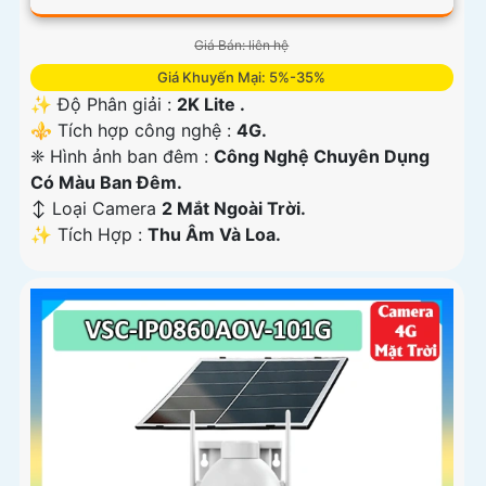
Giá Bán: liên hệ
Giá Khuyến Mại: 5%-35%
✨ Độ Phân giải :
2K Lite .
⚜️ Tích hợp công nghệ :
4G.
❈ Hình ảnh ban đêm :
Công Nghệ Chuyên Dụng
Có Màu Ban Ðêm.
↕️ Loại Camera
2 Mắt Ngoài Trời.
️✨ Tích Hợp :
Thu Âm Và Loa.