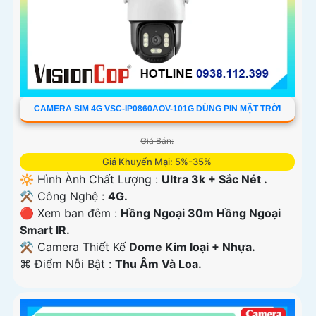
CAMERA SIM 4G VSC-IP0860AOV-101G DÙNG PIN MẶT TRỜI
Giá Bán:
Giá Khuyến Mại: 5%-35%
🔆 Hình Ành Chất Lượng :
Ultra 3k + Sắc Nét .
⚒ Công Nghệ :
4G.
🔴 Xem ban đêm :
Hồng Ngoại 30m Hồng Ngoại
Smart IR.
⚒ Camera Thiết Kế
Dome Kim loại + Nhựa.
️⌘ Điểm Nỗi Bật :
Thu Âm Và Loa.