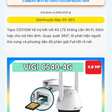
CAMERA WI-FI 4G TAPO C501GW NGOÀI TRỜI
Giá Bán: 3,390,000 ₫
Giá Khuyến Mại: 5%-35%
Tapo C501GW hỗ trợ kết nối 4G LTE không cần Wi-Fi, thích
hợp cho nơi hẻo lánh. Quay quét 360°, AI phát hiện người
thú cưng và phương tiện độ phân giải Full HD rõ nét