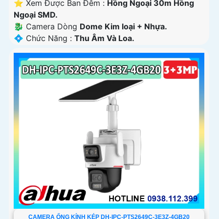
⭐ Xem Được Ban Đêm :
Hồng Ngoại 30m Hồng
Ngoại SMD.
🐉️ Camera Dòng
Dome Kim loại + Nhựa.
️💠 Chức Năng :
Thu Âm Và Loa.
CAMERA ỐNG KÍNH KÉP DH-IPC-PTS2649C-3E3Z-4GB20