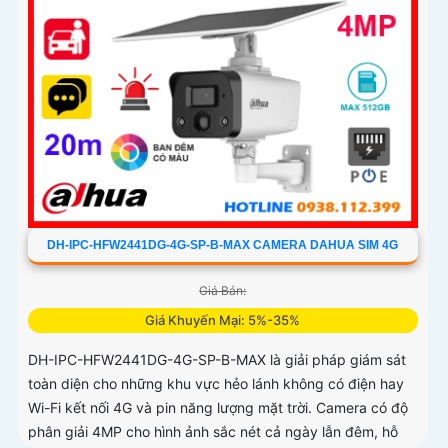
DH-IPC-HFW2441DG-4G-SP-B-MAX CAMERA DAHUA SIM 4G
Giá Bán:
Giá Khuyến Mại: 5%-35%
DH-IPC-HFW2441DG-4G-SP-B-MAX là giải pháp giám sát
toàn diện cho những khu vực hẻo lánh không có điện hay
Wi-Fi kết nối 4G và pin năng lượng mặt trời. Camera có độ
phân giải 4MP cho hình ảnh sắc nét cả ngày lẫn đêm, hỗ