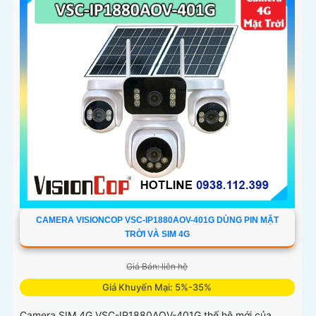
CAMERA VISIONCOP VSC-IP1880AOV-401G DÙNG PIN MẶT
TRỜI VÀ SIM 4G
Giá Bán: liên hệ
Giá Khuyến Mại: 5%-35%
Camera SIM 4G VSC-IP1880AOV-401G thế hệ mới của