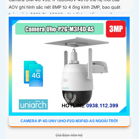
AOV ghi hình sắc nét 8MP từ 4 ống kính 2MP, bao quát
toàn cảnh 360°. Pin 16000mAh kết hợp tấm sạc năng
lượng mặt trời 15W giúp duy trì hoạt động ổn định
CAMERA IP 4G UNV UHO-P2G-M3F4D-AS NGOÀI TRỜI
Giá Bán: liên hệ