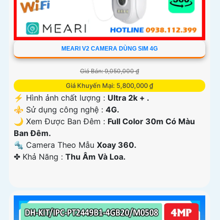
MEARI V2 CAMERA DÙNG SIM 4G
Giá Bán: 9,050,000 ₫
Giá Khuyến Mại: 5,800,000 ₫
️⚡ Hình ảnh chất lượng :
Ultra 2k + .
⚜️ Sử dụng công nghệ :
4G.
🌙 Xem Được Ban Đêm :
Full Color 30m Có Màu
Ban Ðêm.
🔩 Camera Theo Mẫu
Xoay 360.
️✤ Khả Năng :
Thu Âm Và Loa.