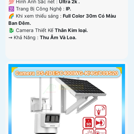
💯 Hình Ảnh Sắc nét :
Ultra 2k .
🕉️ Trang Bị Công Nghệ :
IP.
🌈 Khi xem thiếu sáng :
Full Color 30m Có Màu
Ban Ðêm.
🐉️ Camera Thiết Kế
Thân Kim loại.
️⇝ Khả Năng :
Thu Âm Và Loa.