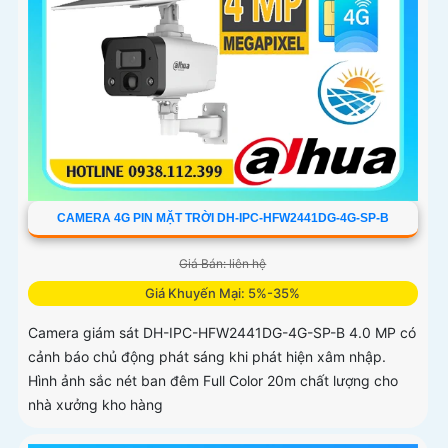
CAMERA 4G PIN MẶT TRỜI DH-IPC-HFW2441DG-4G-SP-B
Giá Bán: liên hệ
Giá Khuyến Mại: 5%-35%
Camera giám sát DH-IPC-HFW2441DG-4G-SP-B 4.0 MP có
cảnh báo chủ động phát sáng khi phát hiện xâm nhập.
Hình ảnh sắc nét ban đêm Full Color 20m chất lượng cho
nhà xưởng kho hàng