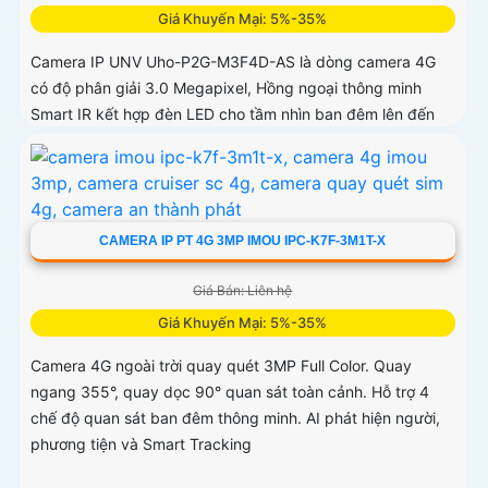
Giá Khuyến Mại: 5%-35%
Camera IP UNV Uho-P2G-M3F4D-AS là dòng camera 4G
có độ phân giải 3.0 Megapixel, Hồng ngoại thông minh
Smart IR kết hợp đèn LED cho tầm nhìn ban đêm lên đến
30m
CAMERA IP PT 4G 3MP IMOU IPC-K7F-3M1T-X
Giá Bán: Liên hệ
Giá Khuyến Mại: 5%-35%
Camera 4G ngoài trời quay quét 3MP Full Color. Quay
ngang 355°, quay dọc 90° quan sát toàn cảnh. Hỗ trợ 4
chế độ quan sát ban đêm thông minh. AI phát hiện người,
phương tiện và Smart Tracking