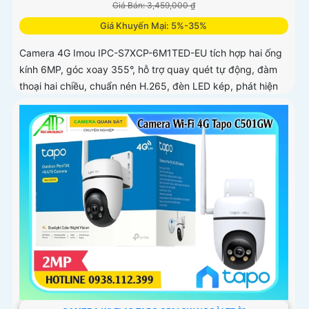
Giá Bán: 3,459,000 ₫
Giá Khuyến Mại: 5%-35%
Camera 4G Imou IPC-S7XCP-6M1TED-EU tích hợp hai ống
kính 6MP, góc xoay 355°, hỗ trợ quay quét tự động, đàm
thoại hai chiều, chuẩn nén H.265, đèn LED kép, phát hiện
thông minh IMOU SENSE, báo động còi 110dB