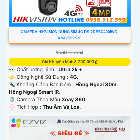
CAMERA HIKVISION DUNG SIM 4G DS-2DESC400IWG-
K/4G/C09S20
Giá Bán: liên h₫
Giá Khuyến Mại: 8,700,000 ₫
👀 Chất lượng hình :
Ultra 2k + .
⚜️ Công Nghệ Sử Dụng :
4G.
🔦 Khoảng Cách Ban Đêm :
Hồng Ngoại 30m
Hồng Ngoại Smart IR.
🛡 Camera Theo Mẫu
Xoay 360.
️💮 Tích Hợp :
Thu Âm Và Loa.