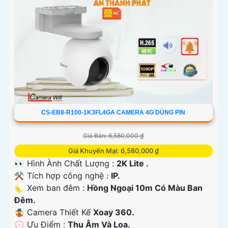
CS-EB8-R100-1K3FL4GA CAMERA 4G DÙNG PIN
Giá Bán: 6,580,000 ₫
Giá Khuyến Mại: 6,580,000 ₫
👀 Hình Ành Chất Lượng :
2K Lite .
⚒ Tích hợp công nghệ :
IP.
🌜 Xem ban đêm :
Hồng Ngoại 10m Có Màu Ban
Đêm.
🤹 Camera Thiết Kế
Xoay 360.
️💮 Ưu Điểm :
Thu Âm Và Loa.