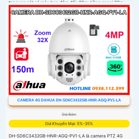
trợ quan sát có màu ban đêm đến 20m, hồng ngoại 30m
và đàm thoại hai chiều
CAMERA 4G DAHUA DH-SD6C3432GB-HNR-AGQ-PV1-LA
Giá Bán:
Giá Khuyến Mại: 5%-35%
DH-SD6C3432GB-HNR-AGQ-PV1-LA là camera PTZ 4G