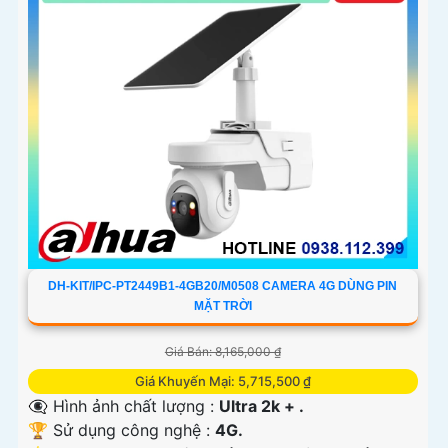
DH-KIT/IPC-PT2449B1-4GB20/M0508 CAMERA 4G DÙNG PIN
MẶT TRỜI
Giá Bán: 8,165,000 ₫
Giá Khuyến Mại: 5,715,500 ₫
👁️‍🗨 Hình ảnh chất lượng :
Ultra 2k + .
🏆 Sử dụng công nghệ :
4G.