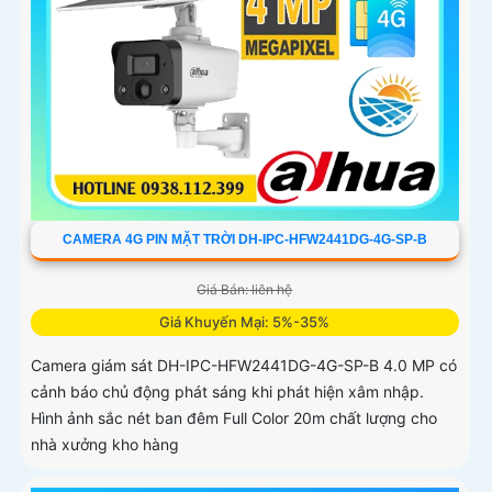
CAMERA 4G PIN MẶT TRỜI DH-IPC-HFW2441DG-4G-SP-B
Giá Bán: liên hệ
Giá Khuyến Mại: 5%-35%
Camera giám sát DH-IPC-HFW2441DG-4G-SP-B 4.0 MP có
cảnh báo chủ động phát sáng khi phát hiện xâm nhập.
Hình ảnh sắc nét ban đêm Full Color 20m chất lượng cho
nhà xưởng kho hàng