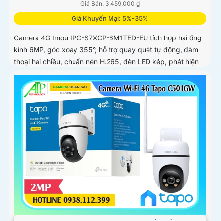
Giá Bán: 3,459,000 ₫
Giá Khuyến Mại: 5%-35%
Camera 4G Imou IPC-S7XCP-6M1TED-EU tích hợp hai ống
kính 6MP, góc xoay 355°, hỗ trợ quay quét tự động, đàm
thoại hai chiều, chuẩn nén H.265, đèn LED kép, phát hiện
thông minh IMOU SENSE, báo động còi 110dB