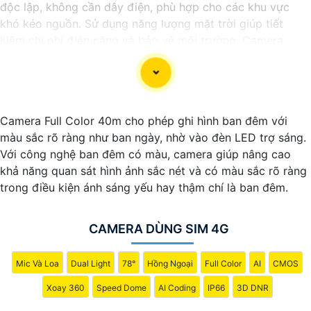
độc lập, không cần dây điện, phù hợp cho các khu vực
khó kéo nguồn. Sử dụng năng lượng mặt trời giúp tiết
kiệm chi phí điện năng và bảo vệ môi trường. Camera
được trang bị các tính năng Thông Minh như ghi hình Full
HD, quan sát ban đêm và phát hiện chuyển động. Đây là
lựa chọn lý tưởng để giám sát an ninh tại nhà ở, công
trường, hay vùng nông thôn.
Camera Full Color 40m cho phép ghi hình ban đêm với
màu sắc rõ ràng như ban ngày, nhờ vào đèn LED trợ sáng.
Với công nghệ ban đêm có màu, camera giúp nâng cao
khả năng quan sát hình ảnh sắc nét và có màu sắc rõ ràng
trong điều kiện ánh sáng yếu hay thậm chí là ban đêm.
CAMERA DÙNG SIM 4G
Mic Và Loa
Dual Light
78°
Hồng Ngoại
Full Color
AI
CMOS
Xoay 360
Speed Dome
AI Coding
IP66
3D DNR
'