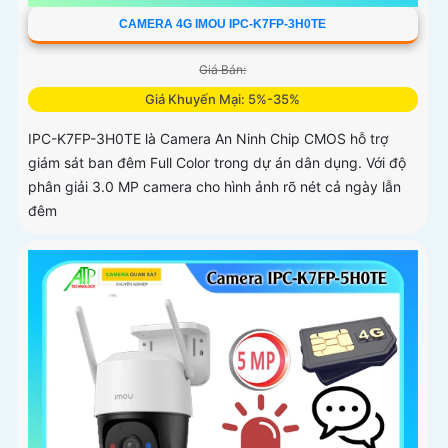
CAMERA 4G IMOU IPC-K7FP-3H0TE
Giá Bán:
Giá Khuyến Mại: 5%-35%
IPC-K7FP-3H0TE là Camera An Ninh Chip CMOS hỗ trợ
giám sát ban đêm Full Color trong dự án dân dụng. Với độ
phân giải 3.0 MP camera cho hình ảnh rõ nét cả ngày lẫn
đêm