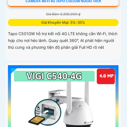
CAMERA WI-FI 4G TAPO C501GW NGOÀI TRỜI
Giá Bán: 3,390,000 ₫
Giá Khuyến Mại: 5%-35%
Tapo C501GW hỗ trợ kết nối 4G LTE không cần Wi-Fi, thích
hợp cho nơi hẻo lánh. Quay quét 360°, AI phát hiện người
thú cưng và phương tiện độ phân giải Full HD rõ nét