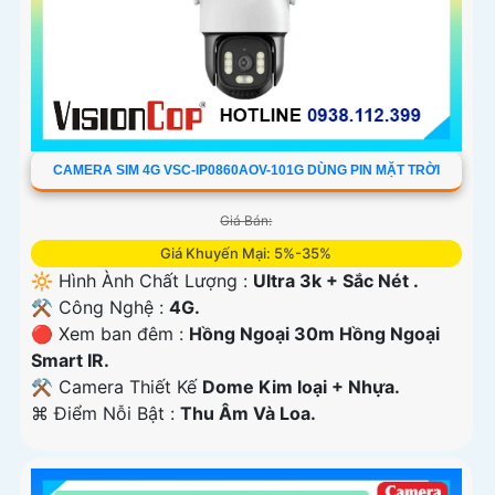
CAMERA SIM 4G VSC-IP0860AOV-101G DÙNG PIN MẶT TRỜI
Giá Bán:
Giá Khuyến Mại: 5%-35%
🔆 Hình Ành Chất Lượng :
Ultra 3k + Sắc Nét .
⚒ Công Nghệ :
4G.
🔴 Xem ban đêm :
Hồng Ngoại 30m Hồng Ngoại
Smart IR.
⚒ Camera Thiết Kế
Dome Kim loại + Nhựa.
️⌘ Điểm Nỗi Bật :
Thu Âm Và Loa.