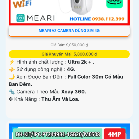
MEARI V2 CAMERA DÙNG SIM 4G
Giá Bán: 9,050,000 ₫
Giá Khuyến Mại: 5,800,000 ₫
️⚡ Hình ảnh chất lượng :
Ultra 2k + .
⚜️ Sử dụng công nghệ :
4G.
🌙 Xem Được Ban Đêm :
Full Color 30m Có Màu
Ban Ðêm.
🔩 Camera Theo Mẫu
Xoay 360.
️✤ Khả Năng :
Thu Âm Và Loa.