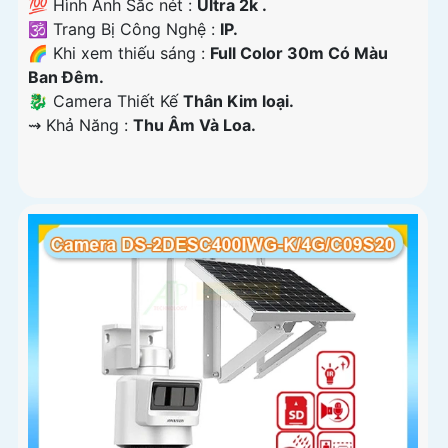
💯 Hình Ảnh Sắc nét :
Ultra 2k .
🕉️ Trang Bị Công Nghệ :
IP.
🌈 Khi xem thiếu sáng :
Full Color 30m Có Màu
Ban Ðêm.
🐉️ Camera Thiết Kế
Thân Kim loại.
️⇝ Khả Năng :
Thu Âm Và Loa.