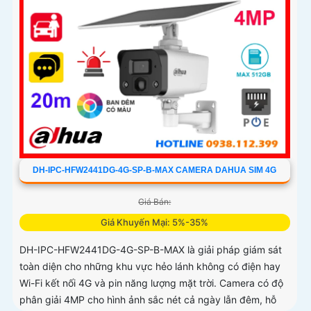
DH-IPC-HFW2441DG-4G-SP-B-MAX CAMERA DAHUA SIM 4G
Giá Bán:
Giá Khuyến Mại: 5%-35%
DH-IPC-HFW2441DG-4G-SP-B-MAX là giải pháp giám sát
toàn diện cho những khu vực hẻo lánh không có điện hay
Wi-Fi kết nối 4G và pin năng lượng mặt trời. Camera có độ
phân giải 4MP cho hình ảnh sắc nét cả ngày lẫn đêm, hỗ