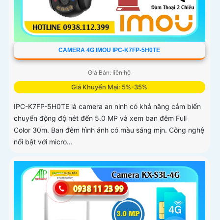
CAMERA 4G IMOU IPC-K7FP-5H0TE
Giá Bán: liên hệ
Giá Khuyến Mại: 5%-35%
IPC-K7FP-5H0TE là camera an ninh có khả năng cảm biến
chuyển động độ nét đến 5.0 MP và xem ban đêm Full
Color 30m. Ban đêm hình ảnh có màu sáng mịn. Công nghệ
nổi bật với micro...