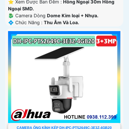
⭐ Xem Được Ban Đêm :
Hồng Ngoại 30m Hồng
Ngoại SMD.
🐉️ Camera Dòng
Dome Kim loại + Nhựa.
️💠 Chức Năng :
Thu Âm Và Loa.
CAMERA ỐNG KÍNH KÉP DH-IPC-PTS2649C-3E3Z-4GB20