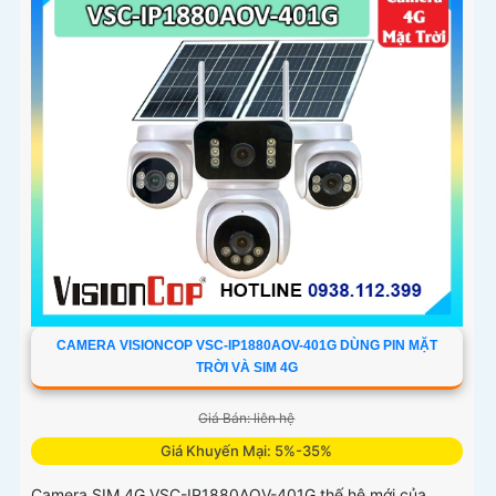
CAMERA VISIONCOP VSC-IP1880AOV-401G DÙNG PIN MẶT
TRỜI VÀ SIM 4G
Giá Bán: liên hệ
Giá Khuyến Mại: 5%-35%
Camera SIM 4G VSC-IP1880AOV-401G thế hệ mới của