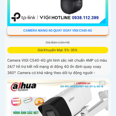
CAMERA MẠNG 4G QUAY XOAY VIGI C540-4G
Giá Bán: Liên Hệ
Giá Khuyến Mại: 5%-35%
Camera VIGI C540-4G ghi hình sắc nét chuẩn 4MP có màu
24/7 hỗ trợ kết nối mạng di động 4G ổn định quay xoay
360°. Camera có khả năng theo dõi tự động người -
phương tiện hỗ trợ âm thanh hai chiều phát hiện thông
minh chống nước IP66 lưu trữ nội bộ công nghệ nén video
H