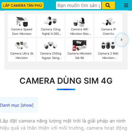
LẮP CAMERA TÂN PHÚ
Camera Speed
Camera Công
Camera Wifi
Camera IP
Dom Hikvision
Nghệ H.265
Hikvision Báo
ColorVu
Hikvision
Động
Camera Ultra 3k
Camera Chống
Camera Hikvision
Camera 2 Mắt
Hikvision
Ngược Sáng
Giá Rẻ
Hikvision
Hikvision
(TandemVu)
CAMERA DÙNG SIM 4G
Lắp đặt camera năng lượng mặt trời là giải pháp an ninh
hiệu quả và thân thiện với môi trường, camera hoạt động