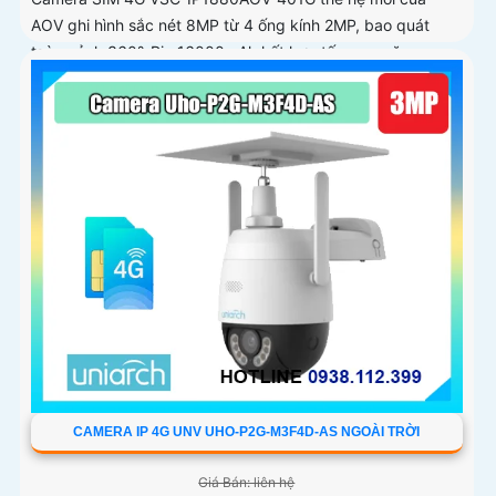
AOV ghi hình sắc nét 8MP từ 4 ống kính 2MP, bao quát
toàn cảnh 360°. Pin 16000mAh kết hợp tấm sạc năng
lượng mặt trời 15W giúp duy trì hoạt động ổn định
CAMERA IP 4G UNV UHO-P2G-M3F4D-AS NGOÀI TRỜI
Giá Bán: liên hệ