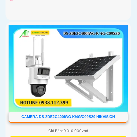
CAMERA DS-2DE2C400IWG-K/4G/C09S20 HIKVISION
Giá Bán: 9.010.000vnd