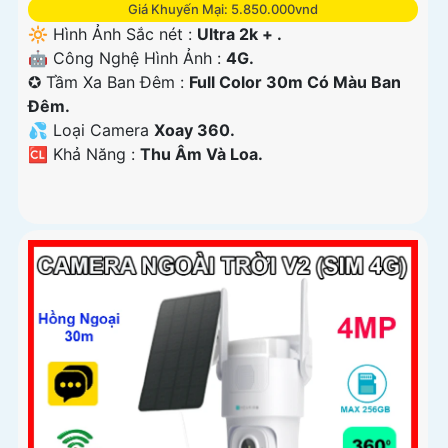
Giá Khuyến Mại: 5.850.000vnd
🔆 Hình Ảnh Sắc nét :
Ultra 2k + .
🤖️ Công Nghệ Hình Ảnh :
4G.
✪ Tầm Xa Ban Đêm :
Full Color 30m Có Màu Ban
Ðêm.
💦 Loại Camera
Xoay 360.
️🆑 Khả Năng :
Thu Âm Và Loa.