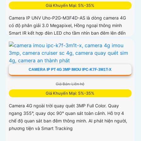
Giá Khuyến Mại: 5%-35%
Camera IP UNV Uho-P2G-M3F4D-AS là dòng camera 4G
có độ phân giải 3.0 Megapixel, Hồng ngoại thông minh
Smart IR kết hợp đèn LED cho tầm nhìn ban đêm lên đến
30m
CAMERA IP PT 4G 3MP IMOU IPC-K7F-3M1T-X
Giá Bán: Liên hệ
Giá Khuyến Mại: 5%-35%
Camera 4G ngoài trời quay quét 3MP Full Color. Quay
ngang 355°, quay dọc 90° quan sát toàn cảnh. Hỗ trợ 4
chế độ quan sát ban đêm thông minh. AI phát hiện người,
phương tiện và Smart Tracking