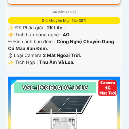
Giá Bán: liên hệ
Giá Khuyến Mại: 5%-35%
✨ Độ Phân giải :
2K Lite .
⚜️ Tích hợp công nghệ :
4G.
❈ Hình ảnh ban đêm :
Công Nghệ Chuyên Dụng
Có Màu Ban Ðêm.
↕️ Loại Camera
2 Mắt Ngoài Trời.
️✨ Tích Hợp :
Thu Âm Và Loa.