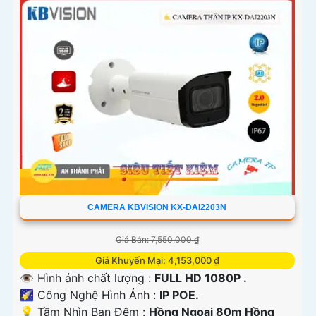
CAMERA KBVISION KX-DAI2203N
Giá Bán: 7,550,000 ₫
Giá Khuyến Mại: 4,153,000 ₫
👁 Hình ảnh chất lượng :
FULL HD 1080P .
🌠 Công Nghệ Hình Ảnh :
IP POE.
💡 Tầm Nhìn Ban Đêm :
Hồng Ngoại 80m Hồng