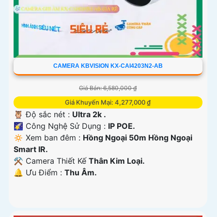
CAMERA KBVISION KX-CAI4203N2-AB
Giá Bán: 6,580,000 ₫
Giá Khuyến Mại: 4,277,000 ₫
🦉 Độ sắc nét :
Ultra 2k .
🌠 Công Nghệ Sử Dụng :
IP POE.
🔅 Xem ban đêm :
Hồng Ngoại 50m Hồng Ngoại
Smart IR.
⚒ Camera Thiết Kế
Thân Kim Loại.
️🔔 Ưu Điểm :
Thu Âm.