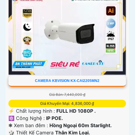
CAMERA KBVISION KX-CAI2205MN2
Giá Bán: 7,440,000 ₫
Giá Khuyến Mại: 4,836,000 ₫
️⚡ Chất lượng hình :
FULL HD 1080P .
⚛️ Công Nghệ :
IP POE.
❃ Xem ban đêm :
Hồng Ngoại 60m Starlight.
🎲 Thiết Kế Camera
Thân Kim Loại.