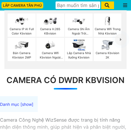
LẮP CAMERA TÂN PHÚ
Camera Wifi Trong
Camera IP AI Full
Camera H.265
Camera Ghi Âm
Nhà Kbvision
Color Kbvision
KBvision
Ngoài Trời
Kbvision
Camera Wifi
Bán Camera
Lắp Camera Nhà
Camera Kbvision
Kbvision Ngoài
Kbvision 2MP
Xưởng Kbvision
2K
Trời
CAMERA CÓ DWDR KBVISION
Camera Công Nghệ WizSense được trang bị tính năng
nhận diện thông minh, giúp phát hiện và phân biệt người,