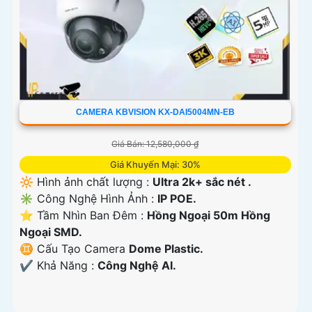
CAMERA KBVISION KX-DAI5004MN-EB
Giá Bán: 12,580,000 ₫
Giá Khuyến Mại: 30%
🔆 Hình ảnh chất lượng :
Ultra 2k+ sắc nét .
✳️ Công Nghệ Hình Ảnh :
IP POE.
⭐ Tầm Nhìn Ban Đêm :
Hồng Ngoại 50m Hồng
Ngoại SMD.
♊ Cấu Tạo Camera
Dome Plastic.
️✔️ Khả Năng :
Công Nghệ AI.