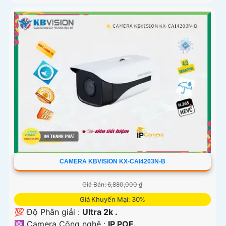
CAMERA KBVISION KX-CAI4203N-B
Giá Bán: 6,880,000 ₫
Giá Khuyến Mại: 30%
💯 Độ Phân giải :
Ultra 2k .
⚛️ Camera Công nghệ :
IP POE.