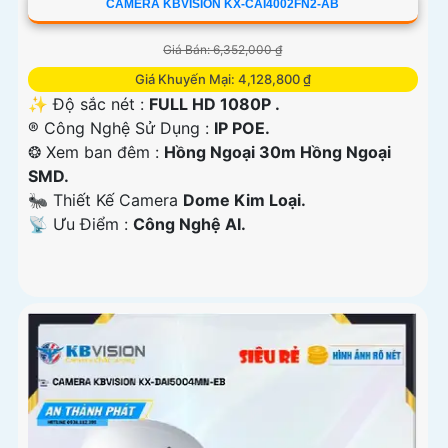
CAMERA KBVISION KX-CAI4002FN2-AB
Giá Bán: 6,352,000 ₫
Giá Khuyến Mại: 4,128,800 ₫
✨ Độ sắc nét :
FULL HD 1080P .
®️ Công Nghệ Sử Dụng :
IP POE.
❂ Xem ban đêm :
Hồng Ngoại 30m Hồng Ngoại
SMD.
🐜 Thiết Kế Camera
Dome Kim Loại.
️📡 Ưu Điểm :
Công Nghệ AI.