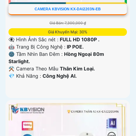
CAMERA KBVISION KX-DAI2203N-EB
Giá Bán: 7,300,000 ₫
Giá Khuyến Mại: 30%
👁️‍🗨 Hình Ảnh Sắc nét :
FULL HD 1080P .
🤖️ Trang Bị Công Nghệ :
IP POE.
🌚 Tầm Nhìn Ban Đêm :
Hồng Ngoại 80m
Starlight.
⚒ Camera Theo Mẫu
Thân Kim Loại.
️💎 Khả Năng :
Công Nghệ AI.