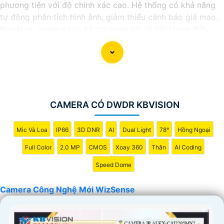
phương tiện với độ chính xác cao. Hệ thống có khả năng
tự động phân tích hình ảnh, giảm thiểu cảnh báo giả mạo.
Ngoài ra, camera còn hỗ trợ quan sát rõ nét trong điều
kiện ánh sáng yếu nhờ công nghệ Starlight và các tính
năng này giúp nâng cao hiệu quả giám sát và bảo vệ an
ninh tốt hơn.
CAMERA CÓ DWDR KBVISION
Mic Và Loa
IP66
3D DNR
AI
Dual Light
78°
Hồng Ngoại
Full Color
2.0 MP
CMOS
Xoay 360
Thân
AI Coding
Speed Dome
'
Camera Công Nghệ Mới WizSense