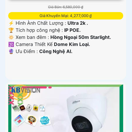
Giá Bán: 6,580,000 ₫
Giá Khuyến Mại: 4,277,000 ₫
️⚡ Hình Ành Chất Lượng :
Ultra 2k .
🏆 Tích hợp công nghệ :
IP POE.
🔅 Xem ban đêm :
Hồng Ngoại 50m Starlight.
🕉️ Camera Thiết Kế
Dome Kim Loại.
️🔮 Ưu Điểm :
Công Nghệ AI.