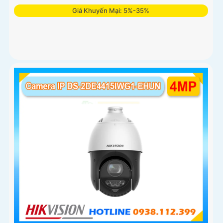
Giá Khuyến Mại: 5%-35%