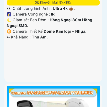
Giá Khuyến Mại: 5%-35%
👀 Chất lượng hình Ảnh :
Ultra 4k 👍🏾 .
🌠 Camera Công nghệ :
IP.
🌜 Giám sát Ban Đêm :
Hồng Ngoại 80m Hồng
Ngoại SMD.
♊ Camera Thiết Kế
Dome Kim loại + Nhựa.
️↭ Khả Năng :
Thu Âm.