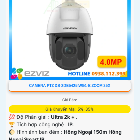
CAMERA PTZ DS-2DE5425IWG1-E ZOOM 25X
Giá Bán:
Giá Khuyến Mại: 5%-35%
💯 Độ Phân giải :
Ultra 2k + .
🏆 Tích hợp công nghệ :
IP.
🌔 Hình ảnh ban đêm :
Hồng Ngoại 150m Hồng
Ngoại Smart IR.