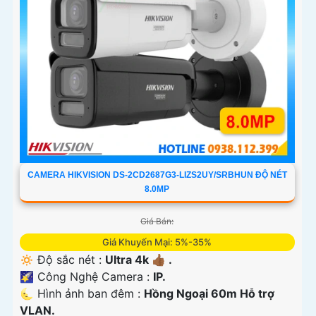
CAMERA HIKVISION DS-2CD2687G3-LIZS2UY/SRBHUN ĐỘ NÉT
8.0MP
Giá Bán:
Giá Khuyến Mại: 5%-35%
🔅 Độ sắc nét :
Ultra 4k 👍🏾 .
🌠 Công Nghệ Camera :
IP.
🌜 Hình ảnh ban đêm :
Hồng Ngoại 60m Hỗ trợ
VLAN.