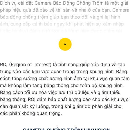
Dịch vụ cài đặt Camera Báo Động Chống Trộm là một giải
pháp hiệu quả để bảo vệ tài sản và nhà ở của bạn. Camera
báo động chống trộm giúp bạn theo dõi và ghi lại hình
ảnh, cung cấp cảnh báo ngay khi phát hiện sự xâm nhập
hoặc hành vi đáng ngờ trong không gian được giám sát.
Nếu bạn quan tâm đến việc lắp đặt Camera Báo Động
Chống Trộm, bạn có thể liên hệ với các công ty cung cấp
dịch vụ lắp đặt camera hoặc công ty an ninh chuyên
nghiệp địa phương. Bạn cũng có thể tìm hiểu về các sản
ROI (Region of Interest) là tính năng giúp xác định và tập
phẩm camera báo động trên thị trường và tự lắp đặt nếu
trung vào các khu vực quan trọng trong khung hình. Bằng
bạn muốn.
cách tăng cường chất lượng hình ảnh tại khu vực quan tâm
Nếu bạn cần thêm thông tin hoặc muốn để lại thông tin
mà không làm tăng băng thông cho toàn bộ khung hình.
liên lạc, Từng công trình có thể giúp bạn tìm kiếm các dịch
Bằng cách tối ưu hóa việc lưu trữ dữ liệu và giảm thiểu
vụ liên quan đến lắp đặt Camera Báo Động Chống Trộm.
băng thông, ROI đảm bảo chất lượng cao cho các khu vực
cần quan sát kỹ lưỡng, trong khi giảm độ phân giải cho
các phần không quan trọng.