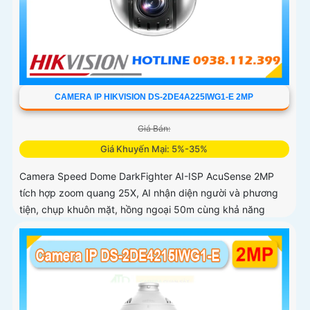
CAMERA IP HIKVISION DS-2DE4A225IWG1-E 2MP
Giá Bán:
Giá Khuyến Mại: 5%-35%
Camera Speed Dome DarkFighter AI-ISP AcuSense 2MP
tích hợp zoom quang 25X, AI nhận diện người và phương
tiện, chụp khuôn mặt, hồng ngoại 50m cùng khả năng
quan sát ban đêm vượt trội cho hệ thống giám sát chuyên
nghiệp