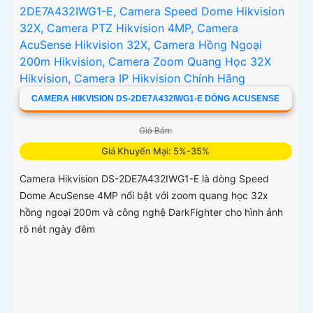
phương tiện, chụp tối đa 5 khuôn mặt đồng thời
CAMERA HIKVISION DS-2DE7A432IWG1-E DÒNG ACUSENSE
Giá Bán:
Giá Khuyến Mại: 5%-35%
Camera Hikvision DS-2DE7A432IWG1-E là dòng Speed
Dome AcuSense 4MP nổi bật với zoom quang học 32x
hồng ngoại 200m và công nghệ DarkFighter cho hình ảnh
rõ nét ngày đêm