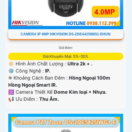
CAMERA IP 4MP HIKVISION DS-2DE4425IWG1-EHUN
Giá Bán:
Giá Khuyến Mại: 5%-35%
🔅 Hình Ành Chất Lượng :
Ultra 2k + .
⚙ Công Nghệ :
IP.
❈ Khoảng Cách Ban Đêm :
Hồng Ngoại 100m
Hồng Ngoại Smart IR.
🕉️ Camera Thiết Kế
Dome Kim loại + Nhựa.
️📢 Ưu Điểm :
Thu Âm.