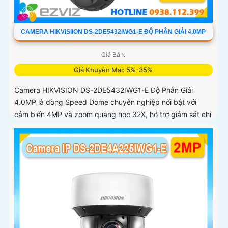
CAMERA HIKVISIION DS-2DE5432IWG1-E ĐỘ PHÂN GIẢI 4.0MP
Giá Bán:
Giá Khuyến Mại: 5%-35%
Camera HIKVISION DS-2DE5432IWG1-E Độ Phân Giải
4.0MP là dòng Speed Dome chuyên nghiệp nổi bật với
cảm biến 4MP và zoom quang học 32X, hỗ trợ giám sát chi
tiết ở khoảng cách xa