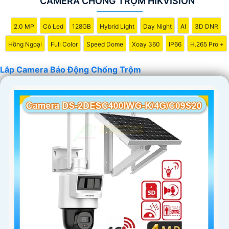
CAMERA CHỐNG TRỘM HIKVISION
2.0 MP
Có Led
128GB
Hybrid Light
Day Night
AI
3D DNR
Hồng Ngoại
Full Color
Speed Dome
Xoay 360
IP66
H.265 Pro +
Lắp Camera Báo Động Chống Trộm
'