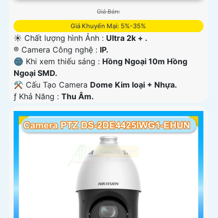
Giá Bán:
Giá Khuyến Mại: 5%-35%
☀️ Chất lượng hình Ảnh :
Ultra 2k + .
®️ Camera Công nghệ :
IP.
🌚 Khi xem thiếu sáng :
Hồng Ngoại 10m Hồng
Ngoại SMD.
⚒ Cấu Tạo Camera
Dome Kim loại + Nhựa.
️ƒ Khả Năng :
Thu Âm.