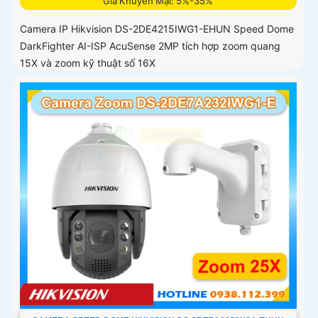
Giá Khuyến Mại: 5%-35%
Camera IP Hikvision DS-2DE4215IWG1-EHUN Speed Dome
DarkFighter AI-ISP AcuSense 2MP tích hợp zoom quang
15X và zoom kỹ thuật số 16X