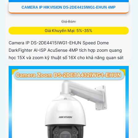
CAMERA IP HIKVISION DS-2DE4415IWG1-EHUN 4MP
Giá Bán:
Giá Khuyến Mại: 5%-35%
Camera IP DS-2DE4415IWG1-EHUN Speed Dome
DarkFighter AI-ISP AcuSense 4MP tích hợp zoom quang
học 15X và zoom kỹ thuật số 16X cho khả năng quan sát
chi tiết ở khoảng cách xa, AI AcuSense nhận diện người và
phương tiện hỗ trợ chụp đồng thời tối đa 5 khuôn mặt