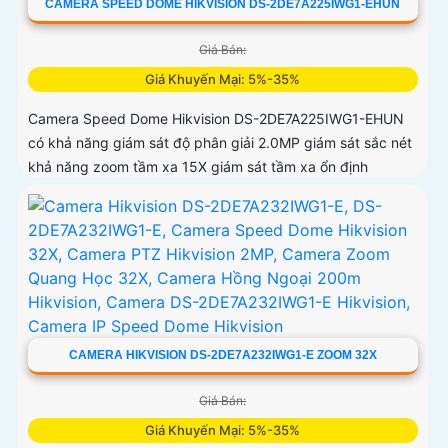
CAMERA SPEED DOME HIKVISION DS-2DE7A225IWG1-EHUN
Giá Bán:
Giá Khuyến Mại: 5%-35%
Camera Speed Dome Hikvision DS-2DE7A225IWG1-EHUN
có khả năng giám sát độ phân giải 2.0MP giám sát sắc nét
khả năng zoom tầm xa 15X giám sát tầm xa ổn định
CAMERA HIKVISION DS-2DE7A232IWG1-E ZOOM 32X
Giá Bán:
Giá Khuyến Mại: 5%-35%