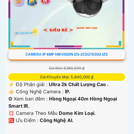
CAMERA IP 6MP HIKVISION DS-2CD2763G2-IZS
Giá Bán: 8,860,000 ₫
Giá Khuyến Mại: 5,840,000 ₫
️⚡ Độ Phân giải :
Ultra 2k Chất Lượng Cao .
⚜️ Công Nghệ Camera :
IP.
❂ Xem ban đêm :
Hồng Ngoại 40m Hồng Ngoại
Smart IR.
💢 Camera Theo Mẫu
Dome Kim Loại.
️🆑 Ưu Điểm :
Công Nghệ AI.