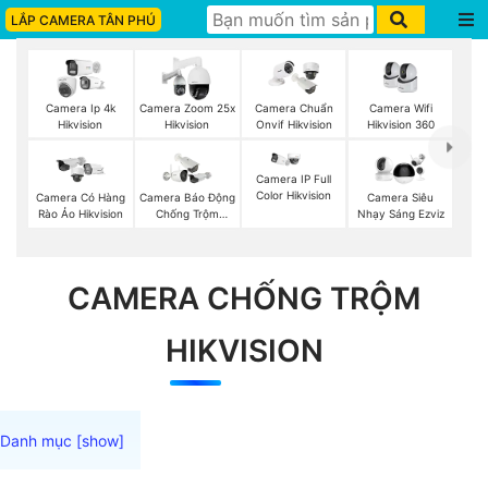
LẮP CAMERA TÂN PHÚ
Camera Wifi
Camera Ip 4k
Camera Zoom 25x
Camera Chuẩn
Hikvision 360
Hikvision
Hikvision
Onvif Hikvision
Camera IP Full
Color Hikvision
Camera Có Hàng
Camera Báo Động
Camera Siêu
Rào Ảo Hikvision
Chống Trộm
Nhạy Sáng Ezviz
Hikvision
CAMERA CHỐNG TRỘM
HIKVISION