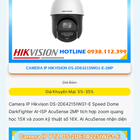
CAMERA IP HIKVISION DS-2DE4215IWG1-E-2MP
Giá Bán:
Giá Khuyến Mại: 5%-35%
Camera IP Hikvison DS-2DE4215IWG1-E Speed Dome
DarkFighter AI-ISP AcuSense 2MP tích hợp zoom quang
học 15X và zoom kỹ thuật số 16X. AI AcuSense nhận diện
người và phương tiện và cảnh báo chủ động