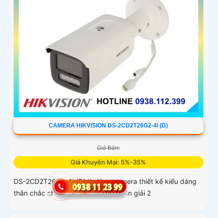
CAMERA HIKVISION DS-2CD2T26G2-4I (D)
Giá Bán:
Giá Khuyến Mại: 5%-35%
DS-2CD2T26G2-4I (D) là dòng camera thiết kế kiểu dáng
thân chắc chắn, ống kính có độ phân giải 2