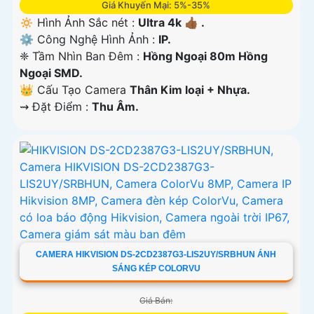
Giá Khuyến Mại: 5%-35%
🔅 Hình Ảnh Sắc nét :
Ultra 4k 👍🏾 .
⚙ Công Nghệ Hình Ảnh :
IP.
❈ Tầm Nhìn Ban Đêm :
Hồng Ngoại 80m Hồng
Ngoại SMD.
👑 Cấu Tạo Camera
Thân Kim loại + Nhựa.
️⇝ Đặt Điểm :
Thu Âm.
CAMERA HIKVISION DS-2CD2387G3-LIS2UY/SRBHUN ÁNH
SÁNG KÉP COLORVU
Giá Bán: