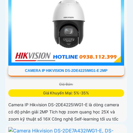
CAMERA IP HIKVISION DS-2DE4225IWG1-E 2MP
Giá Bán:
Giá Khuyến Mại: 5%-35%
Camera IP Hikvision DS-2DE4225IWG1-E là dòng camera
có độ phân giải 2MP Tích hợp zoom quang học 25X và
zoom kỹ thuật số 16X Công nghệ Self-learning tối ưu tốc
độ lấy nét, trong khi AI AcuSense hỗ trợ nhận diện người và