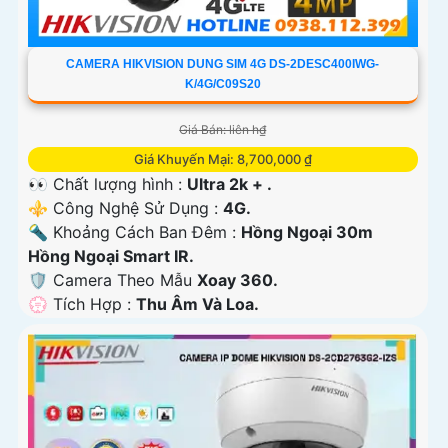
CAMERA HIKVISION DUNG SIM 4G DS-2DESC400IWG-
K/4G/C09S20
Giá Bán: liên h₫
Giá Khuyến Mại: 8,700,000 ₫
👀 Chất lượng hình :
Ultra 2k + .
⚜️ Công Nghệ Sử Dụng :
4G.
🔦 Khoảng Cách Ban Đêm :
Hồng Ngoại 30m
Hồng Ngoại Smart IR.
🛡 Camera Theo Mẫu
Xoay 360.
️💮 Tích Hợp :
Thu Âm Và Loa.