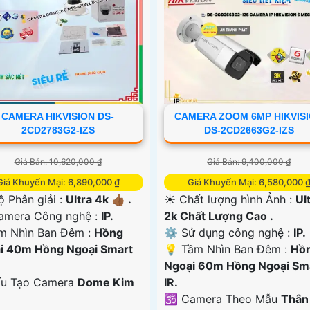
CAMERA HIKVISION DS-
CAMERA ZOOM 6MP HIKVIS
2CD2783G2-IZS
DS-2CD2663G2-IZS
Giá Bán: 10,620,000 ₫
Giá Bán: 9,400,000 ₫
Giá Khuyến Mại: 6,890,000 ₫
Giá Khuyến Mại: 6,580,000 
 Độ Phân giải :
Ultra 4k 👍🏾 .
☀️ Chất lượng hình Ảnh :
Ul
Camera Công nghệ :
IP.
2k Chất Lượng Cao .
m Nhìn Ban Đêm :
Hồng
⚙ Sử dụng công nghệ :
IP.
i 40m Hồng Ngoại Smart
💡 Tầm Nhìn Ban Đêm :
Hồ
Ngoại 60m Hồng Ngoại Sm
ấu Tạo Camera
Dome Kim
IR.
🕉️ Camera Theo Mẫu
Thân