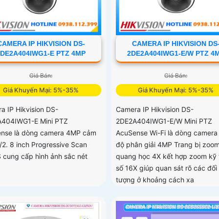
CAMERA IP HIKVISION DS-
CAMERA IP HIKVISION DS
2DE2A404IWG1-E PTZ 4MP
2DE2A404IWG1-E/W PTZ 4
Giá Bán:
Giá Bán:
Giá Khuyến Mại: 5%-35%
Giá Khuyến Mại: 5%-35%
a IP Hikvision DS-
Camera IP Hikvision DS-
404IWG1-E Mini PTZ
2DE2A404IWG1-E/W Mini PTZ
nse là dòng camera 4MP cảm
AcuSense Wi-Fi là dòng camera
1/2. 8 inch Progressive Scan
độ phân giải 4MP Trang bị zoo
cung cấp hình ảnh sắc nét
quang học 4X kết hợp zoom kỹ 
số 16X giúp quan sát rõ các đối
tượng ở khoảng cách xa