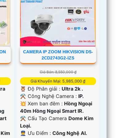
ION
CAMERA IP ZOOM HIKVISION DS-
2CD2743G2-IZS
Giá Bán: 8,550,000 ₫
₫
Giá Khuyến Mại: 5,985,000 ₫
tra
🦉 Độ Phân giải :
Ultra 2k .
⚒ Công Nghệ Camera :
IP.
💥 Xem ban đêm :
Hồng Ngoại
ng
40m Hồng Ngoại Smart IR.
art
⚒ Cấu Tạo Camera
Dome Kim
Loại.
 Kim
️👮 Ưu Điểm :
Công Nghệ AI.