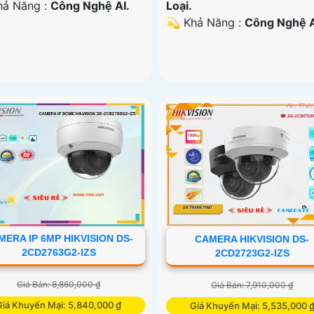
Khả Năng :
Công Nghệ AI.
Loại.
️💫 Khả Năng :
Công Nghệ A
MERA IP 6MP HIKVISION DS-
CAMERA HIKVISION DS-
2CD2763G2-IZS
2CD2723G2-IZS
Giá Bán: 8,860,000 ₫
Giá Bán: 7,910,000 ₫
Giá Khuyến Mại: 5,840,000 ₫
Giá Khuyến Mại: 5,535,000 