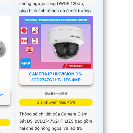
chống ngược sáng DWDR 120db,
giúp hình ảnh rõ hơn dù ở môi trường
ánh sáng thấp
CAMERA IP HIKVISION DS-
2CD2747G2HT-LIZS 4MP
Giá Bán: 00 ₫
S-
Giá Khuyến Mại: 45%
Thông số chi tiết của Camera Giám
Sát DS-2CD2747G2HT-LIZS bao gồm
hai chế độ hồng ngoại và led trợ