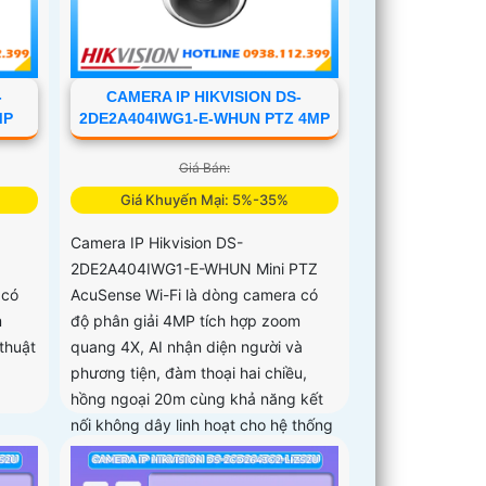
-
CAMERA IP HIKVISION DS-
MP
2DE2A404IWG1-E-WHUN PTZ 4MP
Giá Bán:
Giá Khuyến Mại: 5%-35%
Camera IP Hikvision DS-
2DE2A404IWG1-E-WHUN Mini PTZ
 có
AcuSense Wi-Fi là dòng camera có
m
độ phân giải 4MP tích hợp zoom
thuật
quang 4X, AI nhận diện người và
phương tiện, đàm thoại hai chiều,
hồng ngoại 20m cùng khả năng kết
nối không dây linh hoạt cho hệ thống
giám sát hiện đại