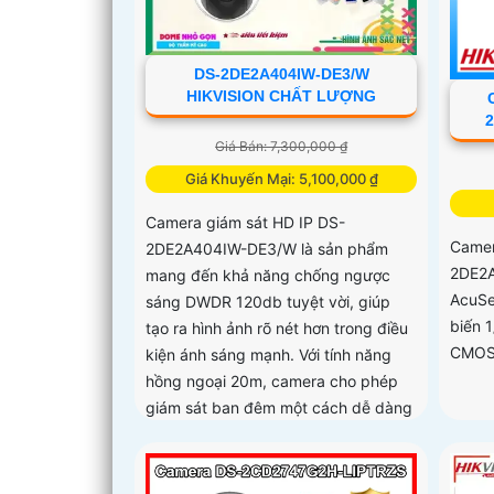
DS-2DE2A404IW-DE3/W
HIKVISION CHẤT LƯỢNG
Giá Bán: 7,300,000 ₫
Giá Khuyến Mại: 5,100,000 ₫
Camera giám sát HD IP DS-
Camer
2DE2A404IW-DE3/W là sản phẩm
2DE2A
mang đến khả năng chống ngược
AcuSe
sáng DWDR 120db tuyệt vời, giúp
biến 
tạo ra hình ảnh rõ nét hơn trong điều
CMOS 
kiện ánh sáng mạnh. Với tính năng
hồng ngoại 20m, camera cho phép
giám sát ban đêm một cách dễ dàng