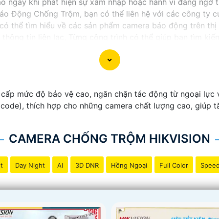
báo ngay khi phát hiện sự xâm nhập hoặc hành vi đáng ngờ 
áo Động Chống Trộm, bạn có thể liên hệ với các công ty c
có thể tìm hiểu về các sản phẩm camera báo động trên thị 
thông tin liên lạc, Từng công trình có thể giúp bạn tìm ki
cấp mức độ bảo vệ cao, ngăn chặn tác động từ ngoại lực v
 code), thích hợp cho những camera chất lượng cao, giúp t
CAMERA CHỐNG TRỘM HIKVISION
t
Day Night
AI
3D DNR
Hồng Ngoại
Full Color
Spee