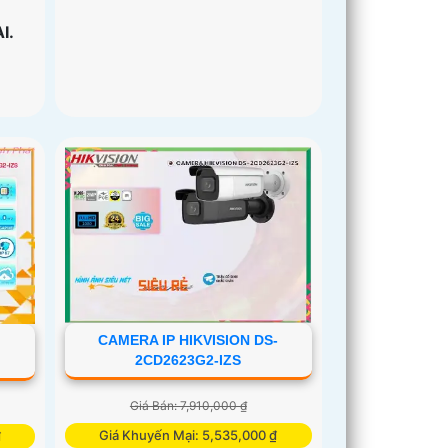
I.
CAMERA IP HIKVISION DS-
2CD2623G2-IZS
Giá Bán: 7,910,000 ₫
Giá Khuyến Mại: 5,535,000 ₫
₫