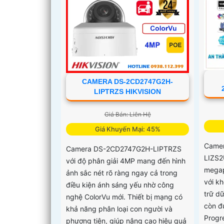
CAMERA DS-2CD2747G2H-
LIPTRZS HIKVISION
Giá Bán: Liên Hệ
Giá Khuyến Mại: 45%
Camer
Camera DS-2CD2747G2H-LIPTRZS
LIZS2
với độ phân giải 4MP mang đến hình
megap
ảnh sắc nét rõ ràng ngay cả trong
với k
điều kiện ánh sáng yếu nhờ công
trữ d
nghệ ColorVu mới. Thiết bị mạng có
còn đ
khả năng phân loại con người và
Progr
phương tiện, giúp nâng cao hiệu quả