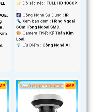
✨ Độ sắc nét :
FULL HD 1080P
ULL
.
🌠 Công Nghệ Sử Dụng :
IP.
POE.
🔦 Xem ban đêm :
Hồng Ngoại
g
60m Hồng Ngoại SMD.
R.
🎨 Camera Thiết Kế
Thân Kim
Kim
Loại.
️📡 Ưu Điểm :
Công Nghệ AI.
I.