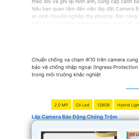
theo dõi và ghi lại hình ảnh, cung cấp cảnh 
Nếu bạn quan tâm đến việc lắp đặt Camera B
an ninh chuyên nghiệp địa phương. Bạn cũng 
Nếu bạn cần thêm thông tin hoặc muốn để lại 
Báo Động Chống Trộm.
Chuẩn chống va chạm IK10 trên camera cung 
bảo vệ chống nhập ngoại (Ingress Protection
trong môi trường khắc nghiệt
2.0 MP
Có Led
128GB
Hybrid Ligh
Lắp Camera Báo Động Chống Trộm