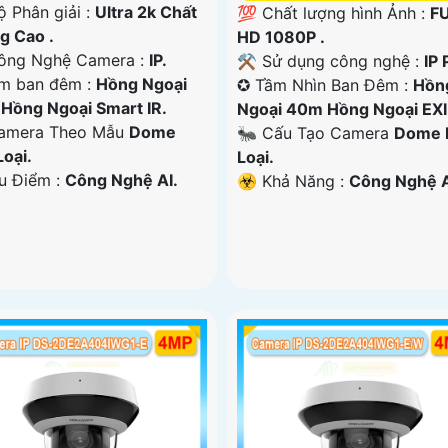
ộ Phân giải :
Ultra 2k Chất
💯 Chất lượng hình Ảnh :
F
g Cao .
HD 1080P .
ông Nghệ Camera :
IP.
⚒ Sử dụng công nghệ :
IP 
m ban đêm :
Hồng Ngoại
✪ Tầm Nhìn Ban Đêm :
Hồn
Hồng Ngoại Smart IR.
Ngoại 40m Hồng Ngoại EXI
amera Theo Mẫu
Dome
🐜 Cấu Tạo Camera
Dome 
Loại.
Loại.
Ưu Điểm :
Công Nghệ AI.
️☣️ Khả Năng :
Công Nghệ A