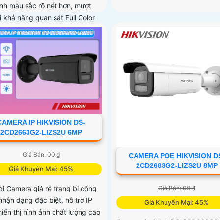
ảnh màu sắc rõ nét hơn, mượt
i khả năng quan sát Full Color
 khoảng cách 40m vào ban
iúp camera có màu rõ nét như
gày
CAMERA IP HIKVISION DS-
2CD2663G2-LIZS2U 6MP
Giá Bán: 00 ₫
CAMERA POE HIKVISION D
2CD2683G2-LIZS2U 8MP
Giá Khuyến Mại: 45%
bị Camera giá rẻ trang bị công
Giá Bán: 00 ₫
nhận dạng đặc biệt, hỗ trợ IP
Giá Khuyến Mại: 45%
iển thị hình ảnh chất lượng cao