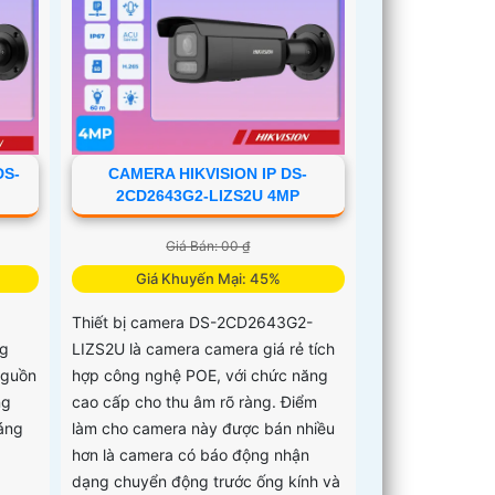
DS-
CAMERA HIKVISION IP DS-
2CD2643G2-LIZS2U 4MP
Giá Bán: 00 ₫
Giá Khuyến Mại: 45%
Thiết bị camera DS-2CD2643G2-
ng
LIZS2U là camera camera giá rẻ tích
nguồn
hợp công nghệ POE, với chức năng
ng
cao cấp cho thu âm rõ ràng. Điểm
sáng
làm cho camera này được bán nhiều
hơn là camera có báo động nhận
dạng chuyển động trước ống kính và