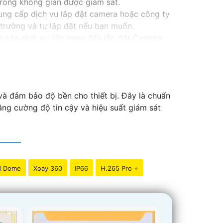
trong không gian được giám sát.
ung cấp dịch vụ lắp đặt camera hoặc công ty
trường và tự lắp đặt nếu bạn muốn.
ếm các dịch vụ liên quan đến lắp đặt Camera
à đảm bảo độ bền cho thiết bị. Đây là chuẩn
ăng cường độ tin cậy và hiệu suất giám sát
d Dome
Xoay 360
IP66
H.265 Pro +