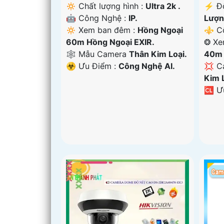
🔅 Chất lượng hình :
Ultra 2k .
️⚡ Đ
🤖️ Công Nghệ :
IP.
Lượn
🔅 Xem ban đêm :
Hồng Ngoại
⚜️ C
60m Hồng Ngoại EXIR.
❂ Xe
🕸️ Mẫu Camera
Thân Kim Loại.
40m 
️☣️ Ưu Điểm :
Công Nghệ AI.
💢 C
Kim 
️🆑 