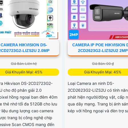
CAMERA HIKVISION DS-
CAMERA IP POE HIKVISION 
2CD2723G2-LIZS2U 2.0MP
2CD2623G2-LIZS2U2 2MP
Giá Bán: Liên hệ
Giá Bán: 00 ₫
Giá Khuyến Mại: 45%
Giá Khuyến Mại: 45%
a Hikvison DS-2CD2723G2-
Loại Camera an ninh DS-
U cho độ phân giải 2.0
2CD2623G2-LIZS2U có tính nă
ixel hồng ngoại ban đêm 40m
phát hiện người/động vật, cấp 
he thẻ nhớ tối đa 512GB cho lưu
qua dây mạng. Trang bị ánh sá
ữ liệu dung lượng cao camera
kép với hồng ngoại và đèn trợ 
ược trang bị công nghệ chip
essive Scan CMOS mang đến