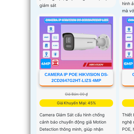
hình 
giám sát
mà vớ
trong
đêm g
ban n
CAMERA IP POE HIKVISION DS-
2CD2647G2HT-LIZS 4MP
Giá Bán: 00 ₫
Giá Khuyến Mại: 45%
Camera Giám Sát cấu hình chống
Thiết 
cảnh báo chuyển động giả Motion
nghệ 
Detection thông minh, giúp nhận
POE, h