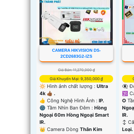
CAMERA HIKVISION DS-
2CD2683G2-IZS
Giá Bán: 11,270,000 ₫
Giá Khuyến Mại: 9,350,000 ₫
🔆 Hình ảnh chất lượng :
Ultra
👁️‍🗨
'
4k 👍🏾 .
🕉️ 
👍 Công Nghệ Hình Ảnh :
IP.
✪ Tầ
🌚 Tầm Nhìn Ban Đêm :
Hồng
Ngoạ
Ngoại 60m Hồng Ngoại Smart
IR.
IR.
↕️ C
👑 Camera Dòng
Thân Kim
Loại.