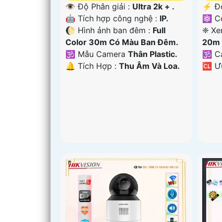
👁 Độ Phân giải :
Ultra 2k + .
️⚡ Đ
🤖️ Tích hợp công nghệ :
IP.
⚛️ C
🌔 Hình ảnh ban đêm :
Full
❈ Xe
Color 30m Có Màu Ban Ðêm.
20m 
🕉️ Mẫu Camera
Thân Plastic.
🕉️ 
️🔔 Tích Hợp :
Thu Âm Và Loa.
️🆑 