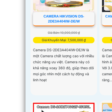
CAMERA HIKVISION DS-
CAM
2DE3A404IW-DE/W
Giá Bán: 10,000,000 ₫
Giá Khuyến Mại: 7,500,000 ₫
Camera DS-2DE3A404IW-DE/W là
Camer
một Camera chất lượng cao với nhiều
là Ca
chức năng ưu việt. Camera này có
hình 
khả năng xoay 360 độ, giúp theo dõi
Với 3.
mọi góc nhìn một cách tự động và
camer
linh hoạt
ràng..