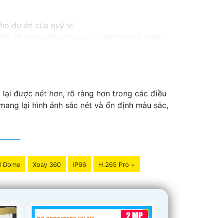
cho dự án của quý vị.
m kết sẽ mang đến cho quý vị những giải pháp
inh video. Với các tính năng và công nghệ
và an toàn cho dự án của quý vị.
ng tôi luôn sẵn lòng hỗ trợ và tư vấn cho quý
ại được nét hơn, rõ ràng hơn trong các điều
ang lại hình ảnh sắc nét và ổn định màu sắc,
d Dome
Xoay 360
IP66
H.265 Pro +