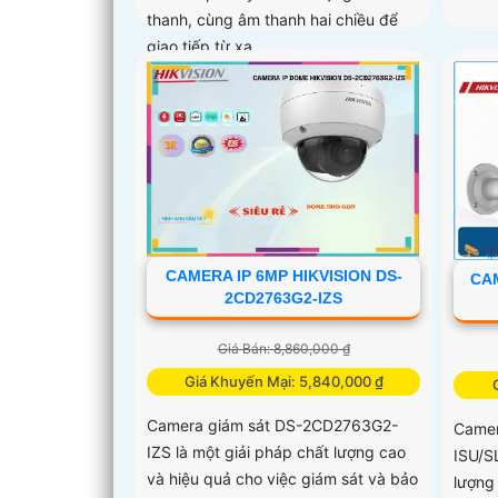
thanh, cùng âm thanh hai chiều để
giao tiếp từ xa
CAMERA IP 6MP HIKVISION DS-
CAM
2CD2763G2-IZS
Giá Bán: 8,860,000 ₫
Giá Khuyến Mại: 5,840,000 ₫
Camera giám sát DS-2CD2763G2-
Came
IZS là một giải pháp chất lượng cao
ISU/S
và hiệu quả cho việc giám sát và bảo
lượng