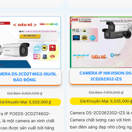
CAMERA IP HIKVISION DS
ERA DS-2CD2T46G2-ISU/SL
2CD2623G2-IZS
BÁO ĐỘNG
Giá Bán: 7,910,000 ₫
Giá Bán: 5,620,000 ₫
Giá Khuyến Mại: 5,535,000 
Giá Khuyến Mại: 5,620,000 ₫
Camera DS-2CD2623G2-IZS là 
ra IP POEDS-2CD2T46G2-
Camera chất lượng cao với hình
L là một camera an ninh chất
ban đêm sáng đẹp nhờ công ng
 cao được sản xuất bởi hãng