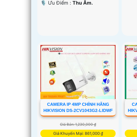
️🎙 Ưu Điểm :
Thu Âm.
CAMERA IP 4MP CHÍNH HÃNG
C
HIKVISION DS-2CV1043G2-LIDWF
HIK
Giá Bán: 1,230,000 ₫
Giá Khuyến Mại: 861,000 ₫