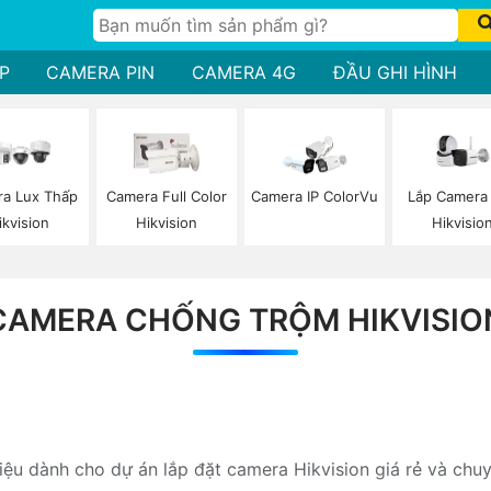
P
CAMERA PIN
CAMERA 4G
ĐẦU GHI HÌNH
Lắp Camera 
a Lux Thấp
Camera Full Color
Camera IP ColorVu
Hikvisio
ikvision
Hikvision
CAMERA CHỐNG TRỘM HIKVISIO
hiệu dành cho dự án lắp đặt camera Hikvision giá rẻ và chu