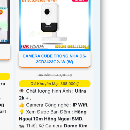
CAMERA CUBE TRONG NHÀ DS-
2CD2423G2-IW (W)
Giá Bán: 1,240,000 ₫
₫
tra
Giá Khuyến Mại: 868,000 ₫
👁 Chất lượng hình Ảnh :
Ultra
.
2k + .
ng
👍 Camera Công nghệ :
IP Wifi.
art
💡 Xem Được Ban Đêm :
Hồng
Ngoại 10m Hồng Ngoại SMD.
🐜 Thiết Kế Camera
Dome Kim