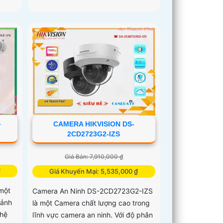
-
CAMERA HIKVISION DS-
2CD2723G2-IZS
Giá Bán: 7,910,000 ₫
₫
Giá Khuyến Mại: 5,535,000 ₫
một
Camera An Ninh DS-2CD2723G2-IZS
 ảnh
là một Camera chất lượng cao trong
hệ
lĩnh vực camera an ninh. Với độ phân