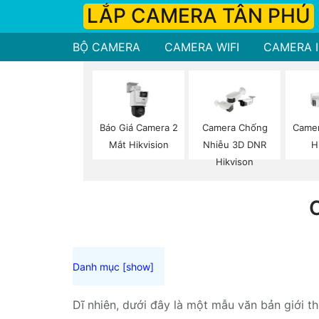
LẮP CAMERA TÂN PHÚ
BỘ CAMERA
CAMERA WIFI
CAMERA I
Báo Giá Camera 2
Camera Chống
Camer
Mắt Hikvision
Nhiễu 3D DNR
H
Hikvison
Dĩ nhiên, dưới đây là một mẫu văn bản giới t