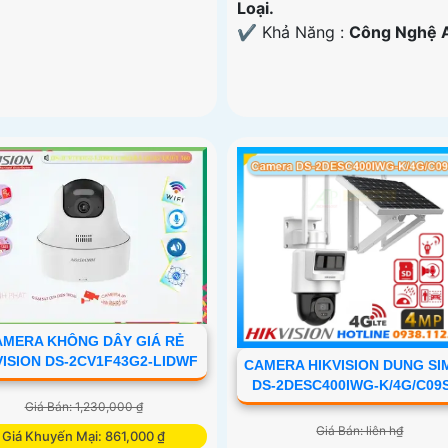
Loại.
️✔️ Khả Năng :
Công Nghệ A
AMERA KHÔNG DÂY GIÁ RẺ
VISION DS-2CV1F43G2-LIDWF
CAMERA HIKVISION DUNG SI
DS-2DESC400IWG-K/4G/C09
Giá Bán: 1,230,000 ₫
Giá Bán: liên h₫
Giá Khuyến Mại: 861,000 ₫