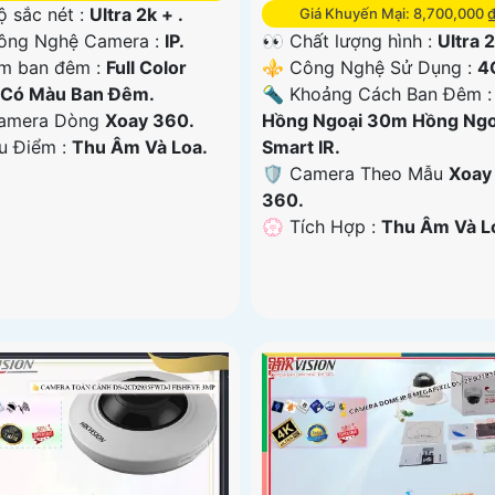
ộ sắc nét :
Ultra 2k + .
Giá Khuyến Mại: 8,700,000 
ông Nghệ Camera :
IP.
👀 Chất lượng hình :
Ultra 2
m ban đêm :
Full Color
⚜️ Công Nghệ Sử Dụng :
4
Có Màu Ban Ðêm.
🔦 Khoảng Cách Ban Đêm :
Camera Dòng
Xoay 360.
Hồng Ngoại 30m Hồng Ngo
Ưu Điểm :
Thu Âm Và Loa.
Smart IR.
🛡 Camera Theo Mẫu
Xoay
360.
️💮 Tích Hợp :
Thu Âm Và L