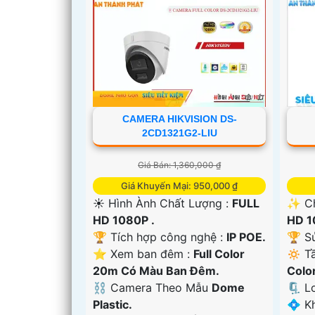
CAMERA HIKVISION DS-
2CD1321G2-LIU
Giá Bán: 1,360,000 ₫
Giá Khuyến Mại: 950,000 ₫
☀️ Hình Ành Chất Lượng :
FULL
✨ Ch
HD 1080P .
HD 1
🏆 Tích hợp công nghệ :
IP POE.
🏆 S
⭐ Xem ban đêm :
Full Color
🔅 T
20m Có Màu Ban Ðêm.
Colo
'
⛓ Camera Theo Mẫu
Dome
🗜️ 
Plastic.
️💠 