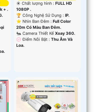
☀️ Chất lượng hình :
FULL HD
₫
1080P .
k + .
🏆 Công Nghệ Sử Dụng :
IP.
G.
⭐ Nhìn Ban Đêm :
Full Color
20m Có Màu Ban Ðêm.
ại
🐜 Camera Thiết Kế
Xoay 360.
️💮 Điểm Nỗi Bật :
Thu Âm Và
Loa.
oa.