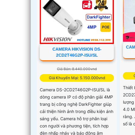
CAM
CAMERA HIKVISION DS-
2CD2T46G2P-ISU/SL
Giá Bán: 8.440.000vnd
Giá Khuyến Mại: 5.150.000vnd
Thiết
Camera DS-2CD2T46G2P-ISU/SL là
2CD27
dòng camera IP có độ phân giải 4MP
lượng
trang bị công nghệ DarkFighter giúp
4.0 M
cải thiện hình ảnh trong điều kiện ánh
ràng.
sáng yếu. Camera hỗ trợ phân loại
số là 
con người và phương tiện, tích hợp
đèn nhấp nháy và báo động âm