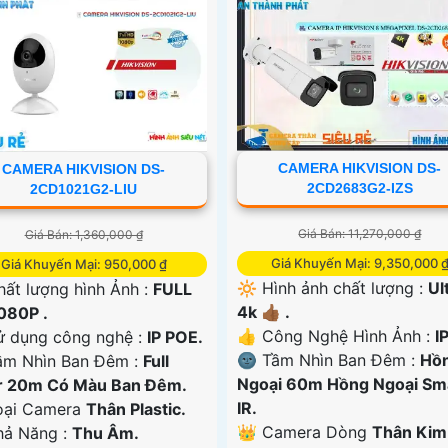
CAMERA HIKVISION DS-
CAMERA HIKVISION DS-
2CD2683G2-IZS
2CD1021G2-LIU
Giá Bán: 11,270,000 ₫
Giá Bán: 1,360,000 ₫
Giá Khuyến Mại: 9,350,000 
Giá Khuyến Mại: 950,000 ₫
🔆 Hình ảnh chất lượng :
Ul
ất lượng hình Ảnh :
FULL
4k 👍🏾 .
080P .
👍 Công Nghệ Hình Ảnh :
IP
ử dụng công nghệ :
IP POE.
🌚 Tầm Nhìn Ban Đêm :
Hồ
ầm Nhìn Ban Đêm :
Full
Ngoại 60m Hồng Ngoại Sm
r 20m Có Màu Ban Ðêm.
IR.
Loại Camera
Thân Plastic.
👑 Camera Dòng
Thân Kim
Khả Năng :
Thu Âm.