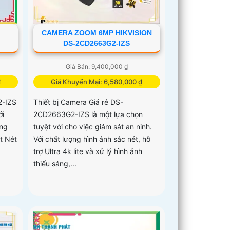
CAMERA ZOOM 6MP HIKVISION
DS-2CD2663G2-IZS
Giá Bán: 9,400,000 ₫
₫
Giá Khuyến Mại: 6,580,000 ₫
2-IZS
Thiết bị Camera Giá rẻ DS-
ới
2CD2663G2-IZS là một lựa chọn
ang
tuyệt vời cho việc giám sát an ninh.
t Nét
Với chất lượng hình ảnh sắc nét, hỗ
trợ Ultra 4k lite và xử lý hình ảnh
thiếu sáng,...