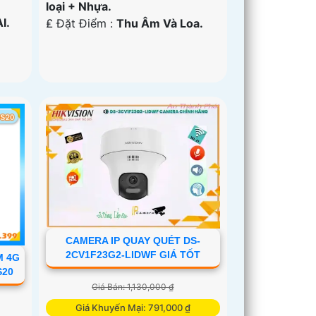
loại + Nhựa.
I.
️₤ Đặt Điểm :
Thu Âm Và Loa.
CAMERA IP QUAY QUÉT DS-
2CV1F23G2-LIDWF GIÁ TỐT
M 4G
S20
Giá Bán: 1,130,000 ₫
Giá Khuyến Mại: 791,000 ₫