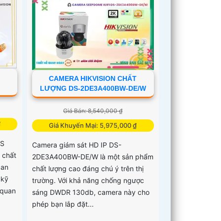
CAMERA HIKVISION CHẤT
LƯỢNG DS-2DE3A400BW-DE/W
Giá Bán: 8,540,000 ₫
₫
Giá Khuyến Mại: 5,975,000 ₫
ZS
Camera giám sát HD IP DS-
 chất
2DE3A400BW-DE/W là một sản phẩm
ban
chất lượng cao đáng chú ý trên thị
 kỹ
trường. Với khả năng chống ngược
 quan
sáng DWDR 130db, camera này cho
phép bạn lắp đặt...