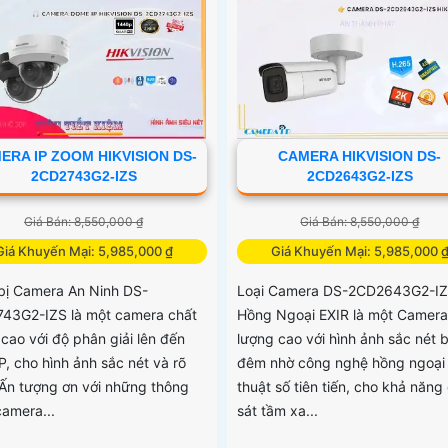
ERA IP ZOOM HIKVISION DS-
CAMERA HIKVISION DS-
2CD2743G2-IZS
2CD2643G2-IZS
Giá Bán: 8,550,000 ₫
Giá Bán: 8,550,000 ₫
Giá Khuyến Mại: 5,985,000 ₫
Giá Khuyến Mại: 5,985,000 
 bị Camera An Ninh DS-
Loại Camera DS-2CD2643G2-I
43G2-IZS là một camera chất
Hồng Ngoại EXIR là một Camera
 cao với độ phân giải lên đến
lượng cao với hình ảnh sắc nét 
P, cho hình ảnh sắc nét và rõ
đêm nhờ công nghệ hồng ngoại
 Ấn tượng ơn với những thông
thuật số tiên tiến, cho khả năng
camera...
sát tầm xa...