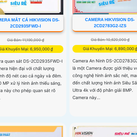
CAMERA HIKVISION DS-
ERA MẮT CÁ HIKVISION DS-
2CD2783G2-IZS
2CD2935FWD-I
Giá Bán: 10,620,000 ₫
Giá Bán: 11,190,000 ₫
Giá Khuyến Mại: 6,890,000 
Giá Khuyến Mại: 6,950,000 ₫
Camera An Ninh DS-2CD2783G
a quan sát DS-2CD2935FWD-I
là một Camera được giới thiệu v
mera hiện đại với chất lượng
công nghệ hình ảnh sắc nét, m
ảnh độ nét cao cả ngày và đêm.
đến chất lượng hình ảnh Siêu Sắ
0 MP xử lý hình ảnh thiếu sáng,
Ultra 4k với độ phân giải 8MP.
a này cho phép quan sát rõ
Camera này...
.