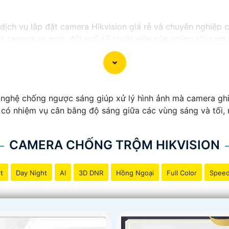
ị dịch vụ lắp đặt camera Hikvision giá rẻ và chuyên nghiệp 
ặt camera an ninh, đội ngũ kỹ thuật viên của chúng tôi ca
 phí.
ong những thương hiệu hàng đầu thế giới về giải pháp an n
ắn
chất lượng hình ảnh sắc nét mà còn đem đến sự tin cậy 
Hikvision giá rẻ và chuyên nghiệp cho dự án của mình, chú
ghệ chống ngược sáng giúp xử lý hình ảnh mà camera ghi l
ó nhiệm vụ cân bằng độ sáng giữa các vùng sáng và tối, m
CAMERA CHỐNG TRỘM HIKVISION
t
Day Night
AI
3D DNR
Hồng Ngoại
Full Color
Spee