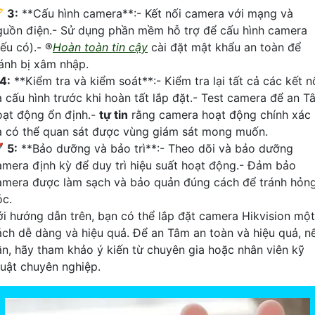
🏆
3:
**Cấu hình camera**:- Kết nối camera với mạng và
guồn điện.- Sử dụng phần mềm hỗ trợ để cấu hình camera
ếu có).- ®️
Hoàn toàn tin cậy
cài đặt mật khẩu an toàn để
ránh bị xâm nhập.
4:
**Kiểm tra và kiểm soát**:- Kiểm tra lại tất cả các kết n
à cấu hình trước khi hoàn tất lắp đặt.- Test camera để an T
oạt động ổn định.-
tự tin
rằng camera hoạt động chính xác
à có thể quan sát được vùng giám sát mong muốn.

5:
**Bảo dưỡng và bảo trì**:- Theo dõi và bảo dưỡng
amera định kỳ để duy trì hiệu suất hoạt động.- Đảm bảo
amera được làm sạch và bảo quản đúng cách để tránh hỏn
óc.
ới hướng dẫn trên, bạn có thể lắp đặt camera Hikvision một
ách dễ dàng và hiệu quả. Để an Tâm an toàn và hiệu quả, n
ần, hãy tham khảo ý kiến từ chuyên gia hoặc nhân viên kỹ
huật chuyên nghiệp.