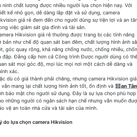
n ninh chất lượng được nhiều người lựa chọn hiện nay. Với
hiết kế nhỏ gọn, dễ dàng lắp đặt và sử dụng, camera
ikvision giá rẻ đem đến cho người dùng sự tiện lợi và an t
ong việc giám sát gia đình và tài sản.
amera Hikvision giá rẻ thường được trang bị các tính năng
ơ bản như chế độ quan sát ban đêm, chất lượng hình ảnh s
ét, góc quay rộng, khả năng chống nước, chống nhiễu, chố
a đập. Đẳng cấp hơn cả Công trình Được người dùng có th
uan sát mọi góc độ, mọi lúc mọi nơi một cách dễ dàng và
hính xác.
ặc dù có giá thành phải chăng, nhưng camera Hikvision giá
ẻ vẫn mang lại chất lượng hình ảnh tốt, ổn định và 🎛
an Tâ
ính bảo mật cho người sử dụng. Đây là sự lựa chọn phù hợp
ho những người có ngân sách hạn chế nhưng vẫn muốn đư
ảo vệ an toàn nhà cửa và tài sản của mình.
ý do lựa chọn camera Hikvision