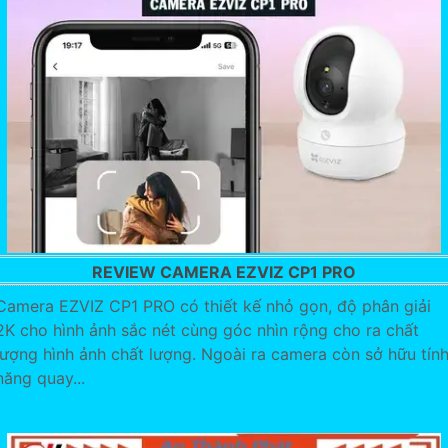
REVIEW CAMERA EZVIZ CP1 PRO
Camera EZVIZ CP1 PRO có thiết kế nhỏ gọn, độ phân giải
2K cho hình ảnh sắc nét cùng góc nhìn rộng cho ra chất
lượng hình ảnh chất lượng. Ngoài ra camera còn sở hữu tín
năng quay...