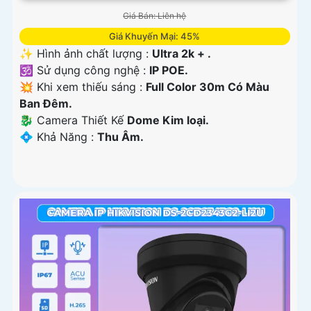
Giá Bán: Liên hệ
Giá Khuyến Mại: 45%
✨ Hình ảnh chất lượng :
Ultra 2k + .
🕉️ Sử dụng công nghệ :
IP POE.
💥 Khi xem thiếu sáng :
Full Color 30m Có Màu
Ban Ðêm.
🐉️ Camera Thiết Kế
Dome Kim loại.
️💠 Khả Năng :
Thu Âm.