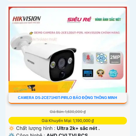
CAMERA DS-2CE71H0T-PIRLO BÁO ĐỘNG THÔNG MINH
Giá Bán: 1,630,000 ₫
Giá Khuyến Mại: 1,190,000 ₫
🔅 Chất lượng hình :
Ultra 2k+ sắc nét .
⚙ Công Nghệ :
AHD CVI TVI BCS.