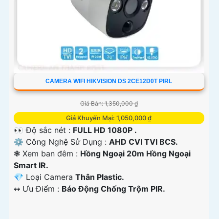
CAMERA WIFI HIKVISION DS 2CE12D0T PIRL
Giá Bán: 1,350,000 ₫
Giá Khuyến Mại: 1,050,000 ₫
👀 Độ sắc nét :
FULL HD 1080P .
⚙ Công Nghệ Sử Dụng :
AHD CVI TVI BCS.
❃ Xem ban đêm :
Hồng Ngoại 20m Hồng Ngoại
Smart IR.
💎 Loại Camera
Thân Plastic.
️↭ Ưu Điểm :
Báo Động Chống Trộm PIR.