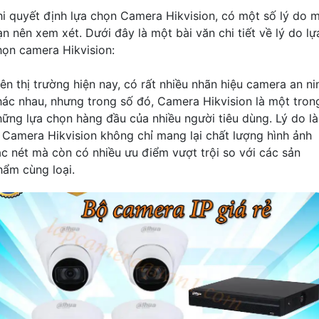
hi quyết định lựa chọn Camera Hikvision, có một số lý do 
ạn nên xem xét. Dưới đây là một bài văn chi tiết về lý do lự
họn camera Hikvision:
rên thị trường hiện nay, có rất nhiều nhãn hiệu camera an ni
hác nhau, nhưng trong số đó, Camera Hikvision là một tron
hững lựa chọn hàng đầu của nhiều người tiêu dùng. Lý do là
ì Camera Hikvision không chỉ mang lại chất lượng hình ảnh
ắc nét mà còn có nhiều ưu điểm vượt trội so với các sản
hẩm cùng loại.