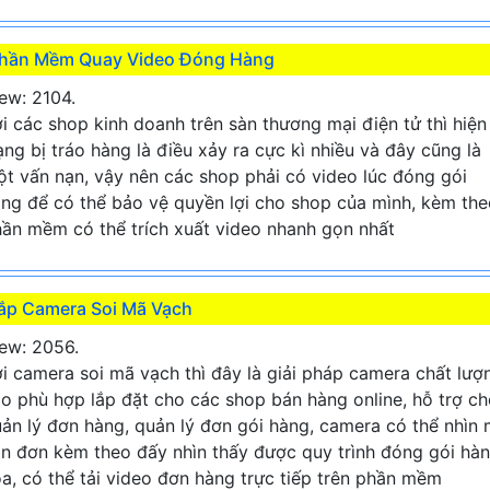
hần Mềm Quay Video Đóng Hàng
ew: 2104.
i các shop kinh doanh trên sàn thương mại điện tử thì hiện
ạng bị tráo hàng là điều xảy ra cực kì nhiều và đây cũng là
t vấn nạn, vậy nên các shop phải có video lúc đóng gói
ng để có thể bảo vệ quyền lợi cho shop của mình, kèm the
ần mềm có thể trích xuất video nhanh gọn nhất
ắp Camera Soi Mã Vạch
ew: 2056.
i camera soi mã vạch thì đây là giải pháp camera chất lượ
o phù hợp lắp đặt cho các shop bán hàng online, hỗ trợ c
ản lý đơn hàng, quản lý đơn gói hàng, camera có thể nhìn
n đơn kèm theo đấy nhìn thấy được quy trình đóng gói hà
a, có thể tải video đơn hàng trực tiếp trên phần mềm