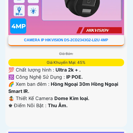
CAMERA IP HIKVISION DS-2CD2343G2-LI2U 4MP
Giá Bán:
Giá Khuyến Mại: 45%
💯 Chất lượng hình :
Ultra 2k + .
🕉️ Công Nghệ Sử Dụng :
IP POE.
🌈 Xem ban đêm :
Hồng Ngoại 30m Hồng Ngoại
Smart IR.
🤹 Thiết Kế Camera
Dome Kim loại.
️♚ Điểm Nỗi Bật :
Thu Âm.