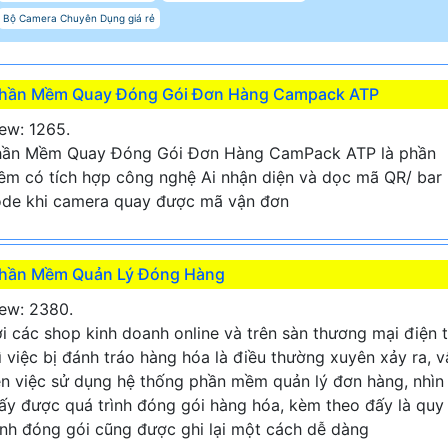
Bộ Camera Chuyên Dụng giá rẻ
hần Mềm Quay Đóng Gói Đơn Hàng Campack ATP
ew: 1265.
hần Mềm Quay Đóng Gói Đơn Hàng CamPack ATP là phần
m có tích hợp công nghệ Ai nhận diện và dọc mã QR/ bar
de khi camera quay được mã vận đơn
hần Mềm Quản Lý Đóng Hàng
ew: 2380.
i các shop kinh doanh online và trên sàn thương mại điện 
ì việc bị đánh tráo hàng hóa là điều thường xuyên xảy ra, v
n việc sử dụng hệ thống phần mềm quản lý đơn hàng, nhìn
ấy được quá trình đóng gói hàng hóa, kèm theo đấy là quy
ình đóng gói cũng được ghi lại một cách dễ dàng