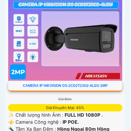
CAMERA IP HIKVISION DS-2CD2T23G2-4LI2U 2MP
Giá Bán:
Giá Khuyến Mại: 45%
✨ Chất lượng hình Ảnh :
FULL HD 1080P .
⚜️ Camera Công nghệ :
IP POE.
🔦 Tầm Xa Ban Đêm :
Hồng Ngoại 80m Hồng