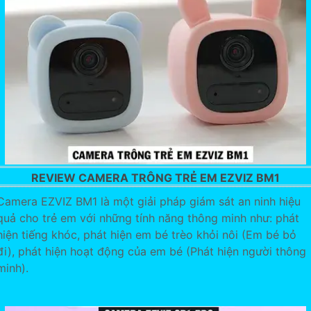
REVIEW CAMERA TRÔNG TRẺ EM EZVIZ BM1
Camera EZVIZ BM1 là một giải pháp giám sát an ninh hiệu
quả cho trẻ em với những tính năng thông minh như: phát
hiện tiếng khóc, phát hiện em bé trèo khỏi nôi (Em bé bỏ
đi), phát hiện hoạt động của em bé (Phát hiện người thông
minh).