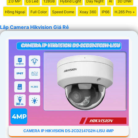
2.0 MP
Có Led
128GB
Hybrid Light
Day Night
AI
3D DNR
Hồng Ngoại
Full Color
Speed Dome
Xoay 360
IP66
H.265 Pro +
Lắp Camera Hikvision Giá Rẻ
'
CAMERA IP HIKVISION DS-2CD2147G2H-LISU 4MP