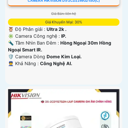
CAMERA HIKVISION DS-2CD2146G2-ISU(C)
Giá Bán: liên hệ
Giá Khuyến Mại: 30%
🦉 Độ Phân giải :
Ultra 2k .
✳️ Camera Công nghệ :
IP.
🔦 Tầm Nhìn Ban Đêm :
Hồng Ngoại 30m Hồng
Ngoại Smart IR.
🛡 Camera Dòng
Dome Kim Loại.
️👮 Khả Năng :
Công Nghệ AI.