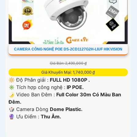
CAMERA CÔNG NGHỆ POE DS-2CD1127G2H-LIUF HIKVISION
Giá Bán: 2,490,000 ₫
Giá Khuyến Mại: 1,740,000 ₫
🔆 Độ Phân giải :
FULL HD 1080P .
✳️ Tích hợp công nghệ :
IP POE.
🌛 Video Ban Đêm :
Full Color 30m Có Màu Ban
Ðêm.
🎲 Camera Dòng
Dome Plastic.
️🔮 Ưu Điểm :
Thu Âm.