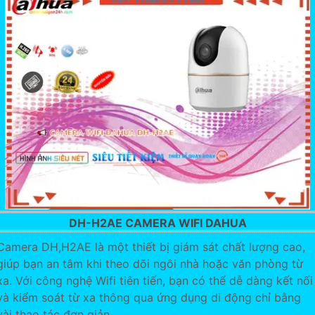
DH-H2AE CAMERA WIFI DAHUA
Camera DH,H2AE là một thiết bị giám sát chất lượng cao,
giúp bạn an tâm khi theo dõi ngôi nhà hoặc văn phòng từ
xa. Với công nghệ Wifi tiên tiến, bạn có thể dễ dàng kết nối
và kiểm soát từ xa thông qua ứng dụng di động chỉ bằng
vài thao tác đơn giản