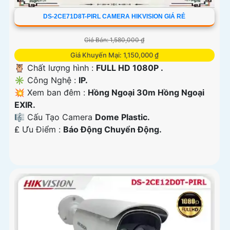
DS-2CE71D8T-PIRL CAMERA HIKVISION GIÁ RẺ
Giá Bán: 1,580,000 ₫
Giá Khuyến Mại: 1,150,000 ₫
🦉 Chất lượng hình :
FULL HD 1080P .
✳️ Công Nghệ :
IP.
💥 Xem ban đêm :
Hồng Ngoại 30m Hồng Ngoại
EXIR.
🎼️ Cấu Tạo Camera
Dome Plastic.
️₤ Ưu Điểm :
Báo Động Chuyển Động.