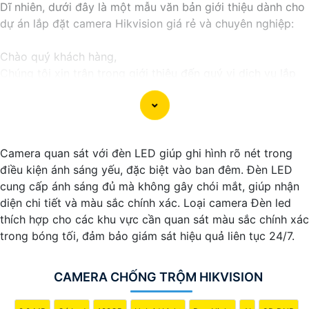
Dĩ nhiên, dưới đây là một mẫu văn bản giới thiệu dành cho
dự án lắp đặt camera Hikvision giá rẻ và chuyên nghiệp:
Chào quý khách hàng,
Chúng tôi xin trân trọng giới thiệu đến quý vị dịch vụ lắp
đặt camera Hikvision giá rẻ và chuyên nghiệp cho dự án
của quý vị.
Với kinh nghiệm lâu năm trong lĩnh vực lắp đặt camera an
ninh, đội ngũ kỹ thuật viên của chúng tôi cam kết sẽ mang
Camera quan sát với đèn LED giúp ghi hình rõ nét trong
đến cho quý vị những giải pháp an ninh hiệu quả, đáng tin
điều kiện ánh sáng yếu, đặc biệt vào ban đêm. Đèn LED
cậy và tiết kiệm chi phí.
cung cấp ánh sáng đủ mà không gây chói mắt, giúp nhận
Camera của Hikvision được biết đến là một trong những
diện chi tiết và màu sắc chính xác. Loại camera Đèn led
thương hiệu hàng đầu thế giới về giải pháp an ninh video.
thích hợp cho các khu vực cần quan sát màu sắc chính xác
Với các tính năng và công nghệ tiên tiến, camera Hikvision
trong bóng tối, đảm bảo giám sát hiệu quả liên tục 24/7.
không chỉ
chắc chắn
chất lượng hình ảnh sắc nét mà còn
đem đến sự tin cậy và an toàn cho dự án của quý vị.
Nếu quý vị quan tâm đến việc lắp đặt camera Hikvision giá
CAMERA CHỐNG TRỘM HIKVISION
rẻ và chuyên nghiệp cho dự án của mình, chúng tôi luôn
sẵn lòng hỗ trợ và tư vấn cho quý vị.