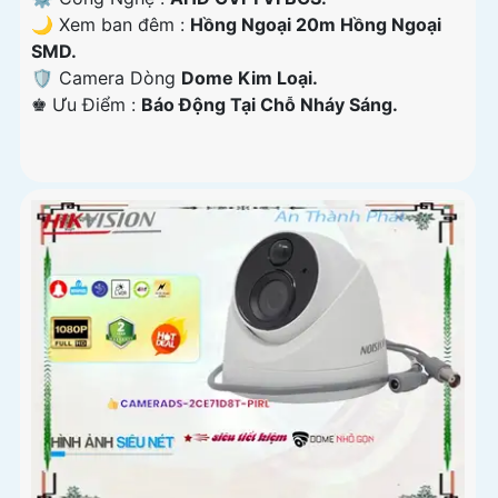
🌙 Xem ban đêm :
Hồng Ngoại 20m Hồng Ngoại
SMD.
🛡 Camera Dòng
Dome Kim Loại.
️♚ Ưu Điểm :
Báo Động Tại Chỗ Nháy Sáng.