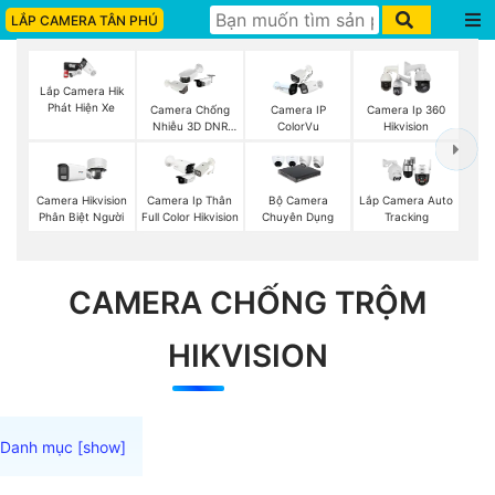
LẮP CAMERA TÂN PHÚ
Lắp Camera Hik
Phát Hiện Xe
Camera Chống
Camera IP
Camera Ip 360
Nhiễu 3D DNR
ColorVu
Hikvision
Hikvison
Camera Hikvision
Camera Ip Thân
Bộ Camera
Lắp Camera Auto
Phân Biệt Người
Full Color Hikvision
Chuyên Dụng
Tracking
CAMERA CHỐNG TRỘM
HIKVISION