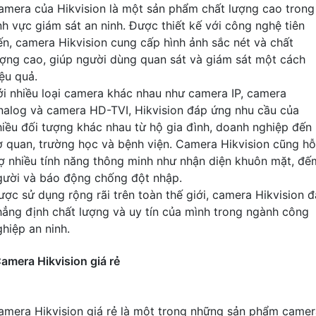
amera của Hikvision là một sản phẩm chất lượng cao trong
ĩnh vực giám sát an ninh. Được thiết kế với công nghệ tiên
iến, camera Hikvision cung cấp hình ảnh sắc nét và chất
ượng cao, giúp người dùng quan sát và giám sát một cách
iệu quả.
ới nhiều loại camera khác nhau như camera IP, camera
nalog và camera HD-TVI, Hikvision đáp ứng nhu cầu của
hiều đối tượng khác nhau từ hộ gia đình, doanh nghiệp đến
ơ quan, trường học và bệnh viện. Camera Hikvision cũng hỗ
rợ nhiều tính năng thông minh như nhận diện khuôn mặt, đế
gười và báo động chống đột nhập.
ược sử dụng rộng rãi trên toàn thế giới, camera Hikvision đ
hẳng định chất lượng và uy tín của mình trong ngành công
ghiệp an ninh.
amera Hikvision giá rẻ
amera Hikvision giá rẻ là một trong những sản phẩm camer