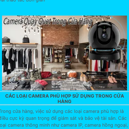
CÁC LOẠI CAMERA PHÙ HỢP SỬ DỤNG TRONG CỬA
HÀNG
Trong cửa hàng, việc sử dụng các loại camera phù hợp là
điều cực kỳ quan trọng để giám sát và bảo vệ tài sản. Các
loại camera thông minh như camera IP, camera hồng ngoại,