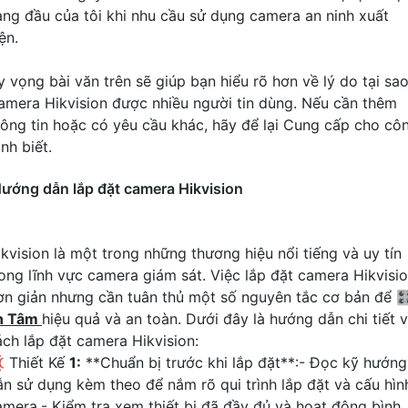
àng đầu của tôi khi nhu cầu sử dụng camera an ninh xuất
ện.
y vọng bài văn trên sẽ giúp bạn hiểu rõ hơn về lý do tại sa
amera Hikvision được nhiều người tin dùng. Nếu cần thêm
hông tin hoặc có yêu cầu khác, hãy để lại Cung cấp cho cô
ình biết.
ướng dẫn lắp đặt camera Hikvision
ikvision là một trong những thương hiệu nổi tiếng và uy tín
rong lĩnh vực camera giám sát. Việc lắp đặt camera Hikvisi
ơn giản nhưng cần tuân thủ một số nguyên tắc cơ bản để 
n Tâm
hiệu quả và an toàn. Dưới đây là hướng dẫn chi tiết 
ách lắp đặt camera Hikvision:
 Thiết Kế
1:
**Chuẩn bị trước khi lắp đặt**:- Đọc kỹ hướng
ẫn sử dụng kèm theo để nắm rõ qui trình lắp đặt và cấu hìn
amera.- Kiểm tra xem thiết bị đã đầy đủ và hoạt động bình