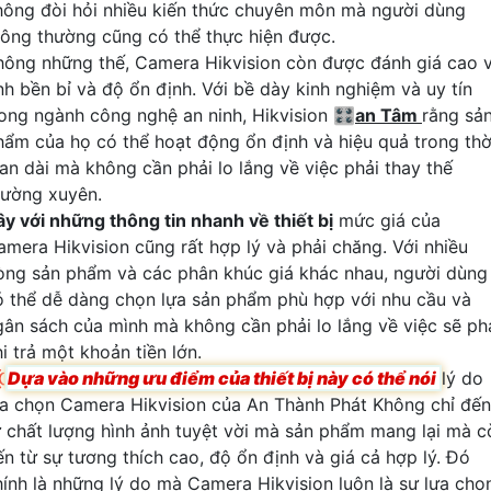
hông đòi hỏi nhiều kiến thức chuyên môn mà người dùng
hông thường cũng có thể thực hiện được.
hông những thế, Camera Hikvision còn được đánh giá cao 
ính bền bỉ và độ ổn định. Với bề dày kinh nghiệm và uy tín
rong ngành công nghệ an ninh, Hikvision 🎛
an Tâm
rằng sả
hẩm của họ có thể hoạt động ổn định và hiệu quả trong thờ
ian dài mà không cần phải lo lắng về việc phải thay thế
hường xuyên.
ây với những thông tin nhanh về thiết bị
mức giá của
amera Hikvision cũng rất hợp lý và phải chăng. Với nhiều
òng sản phẩm và các phân khúc giá khác nhau, người dùng
ó thể dễ dàng chọn lựa sản phẩm phù hợp với nhu cầu và
gân sách của mình mà không cần phải lo lắng về việc sẽ ph
i trả một khoản tiền lớn.

Dựa vào những ưu điểm của thiết bị này có thể nói
lý do
ựa chọn Camera Hikvision của An Thành Phát Không chỉ đến
ừ chất lượng hình ảnh tuyệt vời mà sản phẩm mang lại mà c
ến từ sự tương thích cao, độ ổn định và giá cả hợp lý. Đó
hính là những lý do mà Camera Hikvision luôn là sự lựa chọ