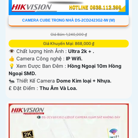
CAMERA CUBE TRONG NHÀ DS-2CD2423G2-IW (W)
Giá Bán: 1,240,000 ₫
Giá Khuyến Mại: 868,000 ₫
👁 Chất lượng hình Ảnh :
Ultra 2k + .
👍 Camera Công nghệ :
IP Wifi.
💡 Xem Được Ban Đêm :
Hồng Ngoại 10m Hồng
Ngoại SMD.
🐜 Thiết Kế Camera
Dome Kim loại + Nhựa.
️₤ Đặt Điểm :
Thu Âm Và Loa.