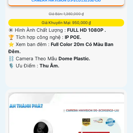
CAMERA HIKVISION DS-2CD1321G2-LIU
Giá Bán: 1,360,000 ₫
Giá Khuyến Mại: 950,000 ₫
☀️ Hình Ành Chất Lượng :
FULL HD 1080P .
🏆 Tích hợp công nghệ :
IP POE.
⭐ Xem ban đêm :
Full Color 20m Có Màu Ban
Ðêm.
⛓ Camera Theo Mẫu
Dome Plastic.
️🎙 Ưu Điểm :
Thu Âm.