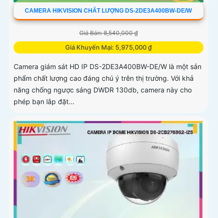
CAMERA HIKVISION CHẤT LƯỢNG DS-2DE3A400BW-DE/W
Giá Bán: 8,540,000 ₫
Giá Khuyến Mại: 5,975,000 ₫
Camera giám sát HD IP DS-2DE3A400BW-DE/W là một sản
phẩm chất lượng cao đáng chú ý trên thị trường. Với khả
năng chống ngược sáng DWDR 130db, camera này cho
phép bạn lắp đặt...