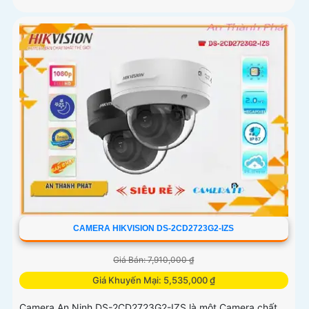
CAMERA HIKVISION DS-2CD2723G2-IZS
Giá Bán: 7,910,000 ₫
Giá Khuyến Mại: 5,535,000 ₫
Camera An Ninh DS-2CD2723G2-IZS là một Camera chất