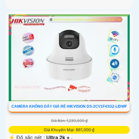
CAMERA KHÔNG DÂY GIÁ RẺ HIKVISION DS-2CV1F43G2-LIDWF
Giá Bán: 1,230,000 ₫
Giá Khuyến Mại: 861,000 ₫
️⚡ Độ sắc nét :
Ultra 2k + .