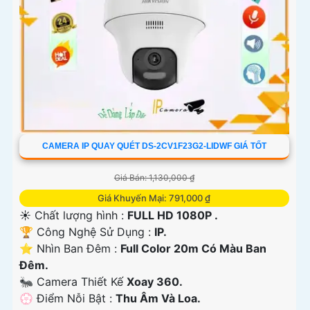
CAMERA IP QUAY QUÉT DS-2CV1F23G2-LIDWF GIÁ TỐT
Giá Bán: 1,130,000 ₫
Giá Khuyến Mại: 791,000 ₫
☀️ Chất lượng hình :
FULL HD 1080P .
🏆 Công Nghệ Sử Dụng :
IP.
⭐ Nhìn Ban Đêm :
Full Color 20m Có Màu Ban
Ðêm.
🐜 Camera Thiết Kế
Xoay 360.
️💮 Điểm Nỗi Bật :
Thu Âm Và Loa.