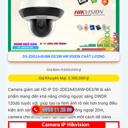
DS-2DE2A404IW-DE3/W HIKVISION CHẤT LƯỢNG
Giá Bán: 7,300,000 ₫
Giá Khuyến Mại: 5,100,000 ₫
Camera giám sát HD IP DS-2DE2A404IW-DE3/W là sản
phẩm mang đến khả năng chống ngược sáng DWDR
120db tuyệt vời, giúp tạo ra hình ảnh rõ nét hơn trong điều
kiện ánh sáng mạnh. Với tính năng hồng ngoại 20m,
camera cho phép giám sát ban đêm một cách dễ dàng