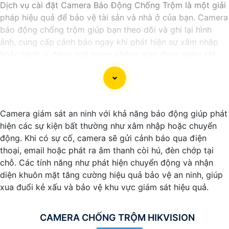
Dịch vụ cài đặt Camera Báo Động Chống Trộm là một giải
pháp hiệu quả để bảo vệ tài sản và nhà ở của bạn. Camera
báo động chống trộm giúp bạn theo dõi và ghi lại hình
ảnh, cung cấp cảnh báo ngay khi phát hiện sự xâm nhập
hoặc hành vi đáng ngờ trong không gian được giám sát.
Nếu bạn quan tâm đến việc lắp đặt Camera Báo Động
Chống Trộm, bạn có thể liên hệ với các công ty cung cấp
dịch vụ lắp đặt camera hoặc công ty an ninh chuyên
nghiệp địa phương. Bạn cũng có thể tìm hiểu về các sản
Camera giám sát an ninh với khả năng báo động giúp phát
phẩm camera báo động trên thị trường và tự lắp đặt nếu
hiện các sự kiện bất thường như xâm nhập hoặc chuyển
bạn muốn.
động. Khi có sự cố, camera sẽ gửi cảnh báo qua điện
Nếu bạn cần thêm thông tin hoặc muốn để lại thông tin
thoại, email hoặc phát ra âm thanh còi hú, đèn chớp tại
liên lạc, Từng công trình có thể giúp bạn tìm kiếm các dịch
chỗ. Các tính năng như phát hiện chuyển động và nhận
vụ liên quan đến lắp đặt Camera Báo Động Chống Trộm.
diện khuôn mặt tăng cường hiệu quả bảo vệ an ninh, giúp
xua đuổi kẻ xấu và bảo vệ khu vực giám sát hiệu quả.
CAMERA CHỐNG TRỘM HIKVISION