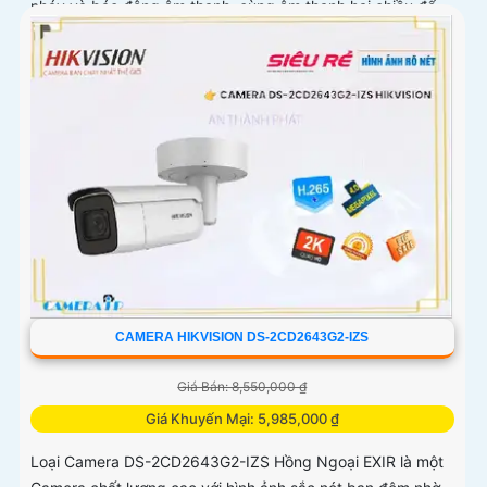
nháy và báo động âm thanh, cùng âm thanh hai chiều để
giao tiếp từ xa
CAMERA HIKVISION DS-2CD2643G2-IZS
Giá Bán: 8,550,000 ₫
Giá Khuyến Mại: 5,985,000 ₫
Loại Camera DS-2CD2643G2-IZS Hồng Ngoại EXIR là một