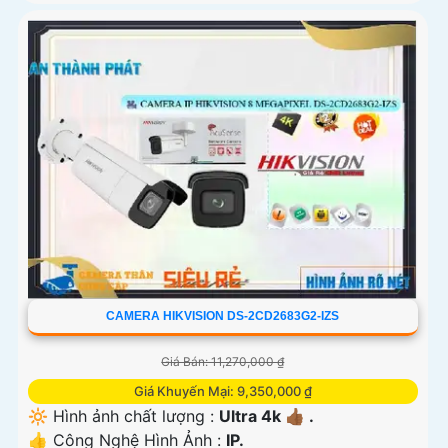
CAMERA HIKVISION DS-2CD2683G2-IZS
Giá Bán: 11,270,000 ₫
Giá Khuyến Mại: 9,350,000 ₫
🔆 Hình ảnh chất lượng :
Ultra 4k 👍🏾 .
👍 Công Nghệ Hình Ảnh :
IP.