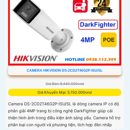
CAMERA HIKVISION DS-2CD2T46G2P-ISU/SL
Giá Bán: 8.440.000vnd
Giá Khuyến Mại: 5.150.000vnd
Camera DS-2CD2T46G2P-ISU/SL là dòng camera IP có độ
phân giải 4MP trang bị công nghệ DarkFighter giúp cải
thiện hình ảnh trong điều kiện ánh sáng yếu. Camera hỗ trợ
phân loại con người và phương tiện, tích hợp đèn nhấp