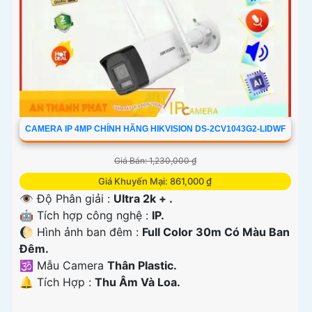
CAMERA IP 4MP CHÍNH HÃNG HIKVISION DS-2CV1043G2-LIDWF
Giá Bán: 1,230,000 ₫
Giá Khuyến Mại: 861,000 ₫
👁 Độ Phân giải :
Ultra 2k + .
🤖️ Tích hợp công nghệ :
IP.
🌔 Hình ảnh ban đêm :
Full Color 30m Có Màu Ban
Ðêm.
🕉️ Mẫu Camera
Thân Plastic.
️🔔 Tích Hợp :
Thu Âm Và Loa.