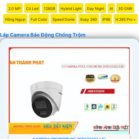
2.0 MP
Có Led
128GB
Hybrid Light
Day Night
AI
3D DNR
Hồng Ngoại
Full Color
Speed Dome
Xoay 360
IP66
H.265 Pro +
Lắp Camera Báo Động Chống Trộm
'