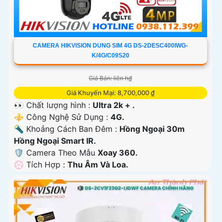
CAMERA HIKVISION DUNG SIM 4G DS-2DESC400IWG-
K/4G/C09S20
Giá Bán: liên h₫
Giá Khuyến Mại: 8,700,000 ₫
👀 Chất lượng hình :
Ultra 2k + .
⚜️ Công Nghệ Sử Dụng :
4G.
🔦 Khoảng Cách Ban Đêm :
Hồng Ngoại 30m
Hồng Ngoại Smart IR.
🛡 Camera Theo Mẫu
Xoay 360.
️💮 Tích Hợp :
Thu Âm Và Loa.