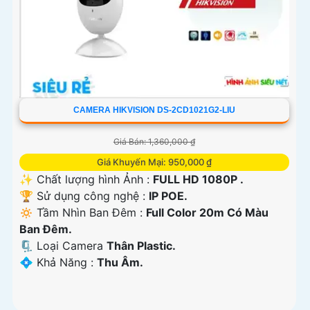
CAMERA HIKVISION DS-2CD1021G2-LIU
Giá Bán: 1,360,000 ₫
Giá Khuyến Mại: 950,000 ₫
✨ Chất lượng hình Ảnh :
FULL HD 1080P .
🏆 Sử dụng công nghệ :
IP POE.
🔅 Tầm Nhìn Ban Đêm :
Full Color 20m Có Màu
Ban Ðêm.
🗜️ Loại Camera
Thân Plastic.
️💠 Khả Năng :
Thu Âm.