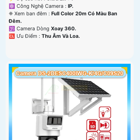
⚛️ Công Nghệ Camera :
IP.
❈ Xem ban đêm :
Full Color 20m Có Màu Ban
Ðêm.
🕉️ Camera Dòng
Xoay 360.
️🆑 Ưu Điểm :
Thu Âm Và Loa.