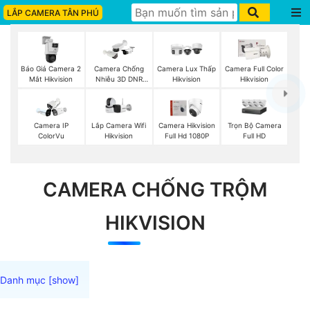
LẮP CAMERA TÂN PHÚ
Báo Giá Camera 2
Camera Chống
Camera Lux Thấp
Camera Full Color
Mắt Hikvision
Nhiễu 3D DNR
Hikvision
Hikvision
Hikvison
Lắp Camera Wifi
Trọn Bộ Camera
Camera IP
Camera Hikvision
Hikvision
Full HD
ColorVu
Full Hd 1080P
CAMERA CHỐNG TRỘM
HIKVISION