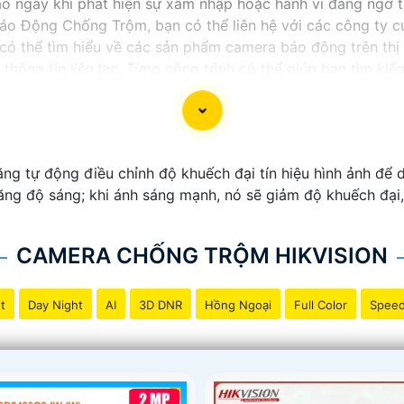
báo ngay khi phát hiện sự xâm nhập hoặc hành vi đáng ngờ 
áo Động Chống Trộm, bạn có thể liên hệ với các công ty c
có thể tìm hiểu về các sản phẩm camera báo động trên thị 
thông tin liên lạc, Từng công trình có thể giúp bạn tìm ki
ng tự động điều chỉnh độ khuếch đại tín hiệu hình ảnh để d
tăng độ sáng; khi ánh sáng mạnh, nó sẽ giảm độ khuếch đại,
CAMERA CHỐNG TRỘM HIKVISION
t
Day Night
AI
3D DNR
Hồng Ngoại
Full Color
Spee