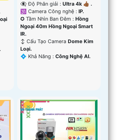
👁️‍🗨 Độ Phân giải :
Ultra 4k 👍🏾 .
🕉️ Camera Công nghệ :
IP.
.
✪ Tầm Nhìn Ban Đêm :
Hồng
oại
Ngoại 40m Hồng Ngoại Smart
IR.
↕️ Cấu Tạo Camera
Dome Kim
Loại.
.
️💠 Khả Năng :
Công Nghệ AI.