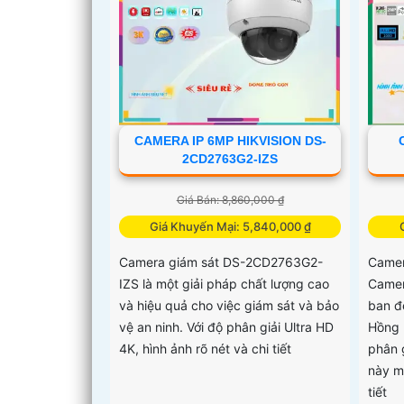
CAMERA IP 6MP HIKVISION DS-
2CD2763G2-IZS
Giá Bán: 8,860,000 ₫
Giá Khuyến Mại: 5,840,000 ₫
Camera giám sát DS-2CD2763G2-
Camer
IZS là một giải pháp chất lượng cao
Camer
và hiệu quả cho việc giám sát và bảo
ban đ
vệ an ninh. Với độ phân giải Ultra HD
Hồng 
4K, hình ảnh rõ nét và chi tiết
phân 
này m
tiết