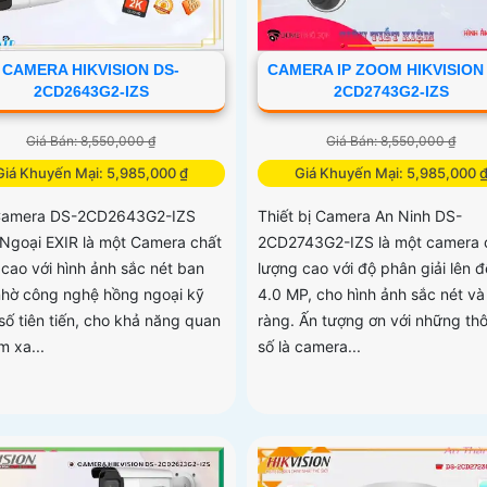
CAMERA HIKVISION DS-
CAMERA IP ZOOM HIKVISION
2CD2643G2-IZS
2CD2743G2-IZS
Giá Bán: 8,550,000 ₫
Giá Bán: 8,550,000 ₫
Giá Khuyến Mại: 5,985,000 ₫
Giá Khuyến Mại: 5,985,000 
Camera DS-2CD2643G2-IZS
Thiết bị Camera An Ninh DS-
Ngoại EXIR là một Camera chất
2CD2743G2-IZS là một camera 
 cao với hình ảnh sắc nét ban
lượng cao với độ phân giải lên 
hờ công nghệ hồng ngoại kỹ
4.0 MP, cho hình ảnh sắc nét và
số tiên tiến, cho khả năng quan
ràng. Ấn tượng ơn với những th
m xa...
số là camera...