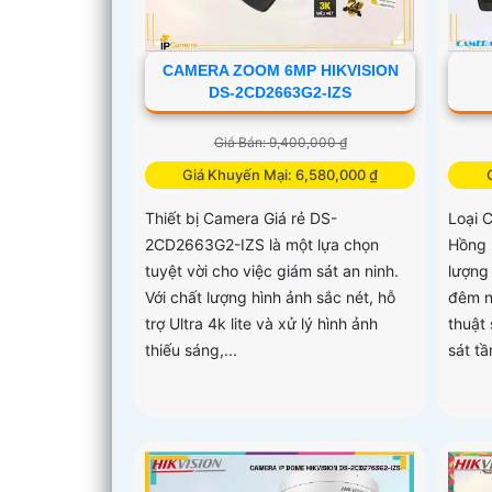
CAMERA ZOOM 6MP HIKVISION
DS-2CD2663G2-IZS
Giá Bán: 9,400,000 ₫
Giá Khuyến Mại: 6,580,000 ₫
Thiết bị Camera Giá rẻ DS-
Loại 
2CD2663G2-IZS là một lựa chọn
Hồng 
tuyệt vời cho việc giám sát an ninh.
lượng
Với chất lượng hình ảnh sắc nét, hỗ
đêm n
trợ Ultra 4k lite và xử lý hình ảnh
thuật 
thiếu sáng,...
sát tầ