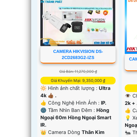
CAMERA HIKVISION DS-
2CD2683G2-IZS
CAM
Giá Bán: 11,270,000 ₫
Giá Khuyến Mại: 9,350,000 ₫
🔆 Hình ảnh chất lượng :
Ultra
'
4k 👍🏾 .
👁 C
👍 Công Nghệ Hình Ảnh :
IP.
2k + 
🌚 Tầm Nhìn Ban Đêm :
Hồng
👍 C
Ngoại 60m Hồng Ngoại Smart
💡 X
IR.
Ngoạ
👑 Camera Dòng
Thân Kim
🐜 T