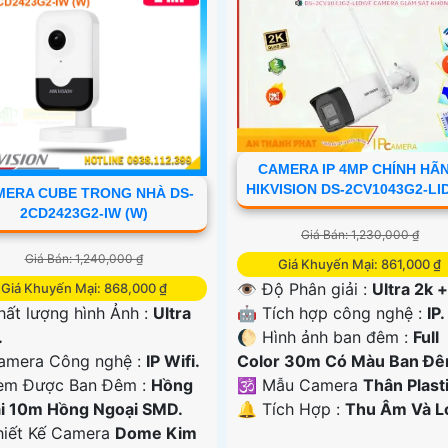
CAMERA IP 4MP CHÍNH HÃ
HIKVISION DS-2CV1043G2-L
ERA CUBE TRONG NHÀ DS-
2CD2423G2-IW (W)
Giá Bán: 1,230,000 ₫
Giá Bán: 1,240,000 ₫
Giá Khuyến Mại: 861,000 ₫
👁 Độ Phân giải :
Ultra 2k +
Giá Khuyến Mại: 868,000 ₫
🤖️ Tích hợp công nghệ :
IP.
hất lượng hình Ảnh :
Ultra
🌔 Hình ảnh ban đêm :
Full
.
Color 30m Có Màu Ban Ðê
amera Công nghệ :
IP Wifi.
🕉️ Mẫu Camera
Thân Plasti
em Được Ban Đêm :
Hồng
️🔔 Tích Hợp :
Thu Âm Và L
i 10m Hồng Ngoại SMD.
hiết Kế Camera
Dome Kim