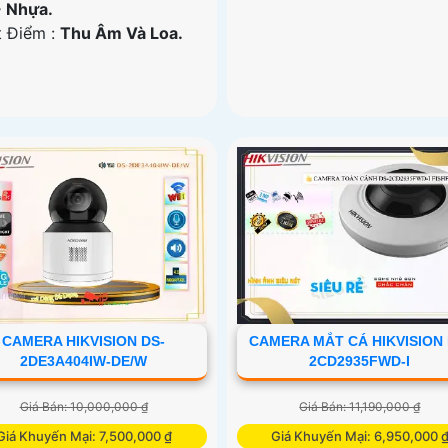
+ Nhựa.
t Điểm :
Thu Âm Và Loa.
CAMERA HIKVISION DS-
CAMERA MẮT CÁ HIKVISION 
2DE3A404IW-DE/W
2CD2935FWD-I
Giá Bán: 10,000,000 ₫
Giá Bán: 11,190,000 ₫
Giá Khuyến Mại: 7,500,000 ₫
Giá Khuyến Mại: 6,950,000 