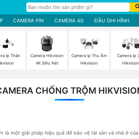
P
CAMERA PIN
CAMERA 4G
ĐẦU GHI HÌNH
ra Ip Thân
Camera Hikvision
Camera Ip Thu Âm
Camera Ip 
ikvision
4K Siêu Nét
Hikvision
Hikvisio
CAMERA CHỐNG TRỘM HIKVISIO
 là một giải pháp hiệu quả để bảo vệ tài sản và nhà ở c