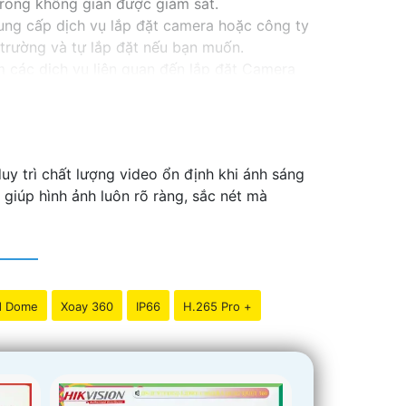
trong không gian được giám sát.
ung cấp dịch vụ lắp đặt camera hoặc công ty
trường và tự lắp đặt nếu bạn muốn.
ếm các dịch vụ liên quan đến lắp đặt Camera
uy trì chất lượng video ổn định khi ánh sáng
 giúp hình ảnh luôn rõ ràng, sắc nét mà
d Dome
Xoay 360
IP66
H.265 Pro +