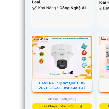
Loại.
loại 
️✔️ Khả Năng :
Công Nghệ AI.
️₤ Đặ
CAMERA IP QUAY QUÉT DS-
2CV1F23G2-LIDWF GIÁ TỐT
Giá Bán: 1,130,000 ₫
Giá Khuyến Mại: 791,000 ₫