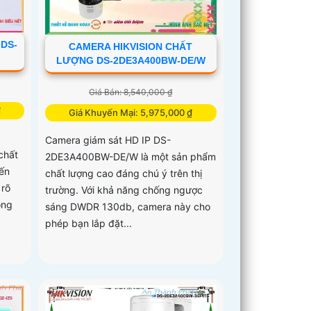
 DS-
CAMERA HIKVISION CHẤT
LƯỢNG DS-2DE3A400BW-DE/W
Giá Bán: 8,540,000 ₫
₫
Giá Khuyến Mại: 5,975,000 ₫
Camera giám sát HD IP DS-
chất
2DE3A400BW-DE/W là một sản phẩm
đến
chất lượng cao đáng chú ý trên thị
 rõ
trường. Với khả năng chống ngược
ông
sáng DWDR 130db, camera này cho
phép bạn lắp đặt...