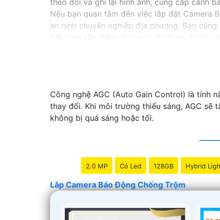
theo dõi và ghi lại hình ảnh, cung cấp cảnh 
Nếu bạn quan tâm đến việc lắp đặt Camera B
an ninh chuyên nghiệp địa phương. Bạn cũng 
Nếu bạn cần thêm thông tin hoặc muốn để lại 
Báo Động Chống Trộm.
Công nghệ AGC (Auto Gain Control) là tính nă
thay đổi. Khi môi trường thiếu sáng, AGC sẽ 
không bị quá sáng hoặc tối.
2.0 MP
Có Led
128GB
Hybrid Ligh
Lắp Camera Báo Động Chống Trộm