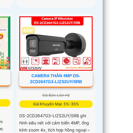
CAMERA THÂN 4MP DS-
2CD2647G3-LIZS2UY/SRB
Giá Bán: Liên Hệ
Giá Khuyến Mại: 5%-35%
DS-2CD2647G3-LIZS2UY/SRB ghi
ẩm
hình siêu nét với cảm biến 4MP, ống
ợc
kính zoom 4x, tích hợp hồng ngoại –