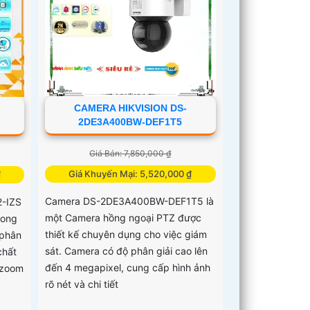
CAMERA HIKVISION DS-
2DE3A400BW-DEF1T5
Giá Bán: 7,850,000 ₫
Giá Khuyến Mại: 5,520,000 ₫
₫
Camera DS-2DE3A400BW-DEF1T5 là
-IZS
một Camera hồng ngoại PTZ được
rong
thiết kế chuyên dụng cho việc giám
 phân
sát. Camera có độ phân giải cao lên
chất
đến 4 megapixel, cung cấp hình ảnh
 zoom
rõ nét và chi tiết