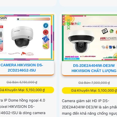
CAMERA HIKVISION DS-
DS-2DE2A404IW-DE3/W
2CD2146G2-ISU
HIKVISION CHẤT LƯỢNG
Giá Bán: 5,150,000 ₫
Giá Bán: 7,300,000 ₫
Giá Khuyến Mại: 5,150,000 ₫
Giá Khuyến Mại: 5,100,000 ₫
a IP Dome hồng ngoại 4.0
Camera giám sát HD IP DS-
ixel HIKVISION DS-
2DE2A404IW-DE3/W là sản ph
46G2-ISU là dòng camera
mang đến khả năng chống ngư