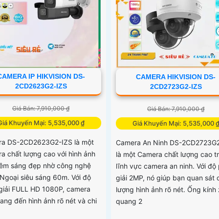
CAMERA IP HIKVISION DS-
CAMERA HIKVISION DS-
2CD2623G2-IZS
2CD2723G2-IZS
Giá Bán: 7,910,000 ₫
Giá Bán: 7,910,000 ₫
Giá Khuyến Mại: 5,535,000 ₫
Giá Khuyến Mại: 5,535,000 
a DS-2CD2623G2-IZS là một
Camera An Ninh DS-2CD2723G2
a chất lượng cao với hình ảnh
là một Camera chất lượng cao t
êm sáng đẹp nhờ công nghệ
lĩnh vực camera an ninh. Với độ
Ngoại siêu sáng 60m. Với độ
giải 2MP, nó giúp bạn quan sát 
giải FULL HD 1080P, camera
lượng hình ảnh rõ nét. Ống kính
ang đến hình ảnh rõ nét và chi
quang 2