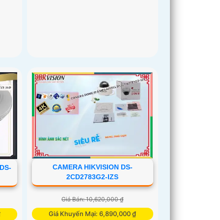
CAMERA HIKVISION DS-
DS-
2CD2783G2-IZS
Giá Bán: 10,620,000 ₫
Giá Khuyến Mại: 6,890,000 ₫
₫