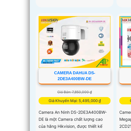
CAMERA DAHUA DS-
2DE3A400BW-DE
Giá Bán: 7,850,000 ₫
Giá Khuyến Mại: 5,495,000 ₫
Camera An Ninh DS-2DE3A400BW-
Camer
DE là một Camera chất lượng cao
Megap
của hãng Hikvision, được thiết kế
2CD21