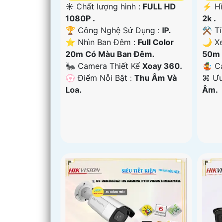
☀️ Chất lượng hình :
FULL HD
️⚡ H
1080P .
2k .
🏆 Công Nghệ Sử Dụng :
IP.
⚒ Tí
⭐ Nhìn Ban Đêm :
Full Color
🌙 X
20m Có Màu Ban Ðêm.
50m 
🐜 Camera Thiết Kế
Xoay 360.
🤹 C
️💮 Điểm Nỗi Bật :
Thu Âm Và
️⌘ Ư
Loa.
Âm.