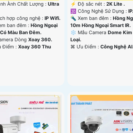
ình Ành Chất Lượng :
Ultra
️⚡ Độ sắc nét :
2K Lite .
🕉️ Công Nghệ Sử Dụng :
IP
ch hợp công nghệ :
IP Wifi.
🔦 Xem ban đêm :
Hồng Ng
em ban đêm :
Hồng Ngoại
10m Hồng Ngoại Smart IR.
Có Màu Ban Đêm.
❄ Mẫu Camera
Dome Kim
amera Dòng
Xoay 360.
Loại.
u Điểm :
Xoay 360 Thu
️⌘ Ưu Điểm :
Công Nghệ AI