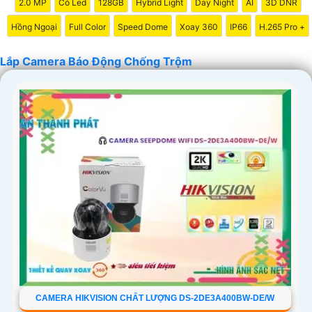
2.0 MP
Có Led
128GB
Hybrid Light
Day Night
AI
3D DNR
Hồng Ngoại
Full Color
Speed Dome
Xoay 360
IP66
H.265 Pro +
Lắp Camera Báo Động Chống Trộm
'
CAMERA HIKVISION CHẤT LƯỢNG DS-2DE3A400BW-DE/W