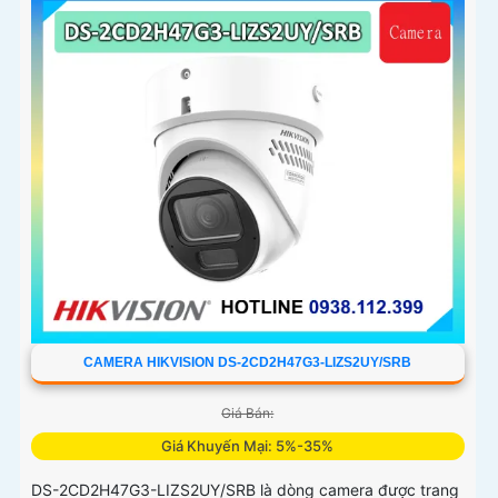
CAMERA HIKVISION DS-2CD2H47G3-LIZS2UY/SRB
Giá Bán:
Giá Khuyến Mại: 5%-35%
DS-2CD2H47G3-LIZS2UY/SRB là dòng camera được trang