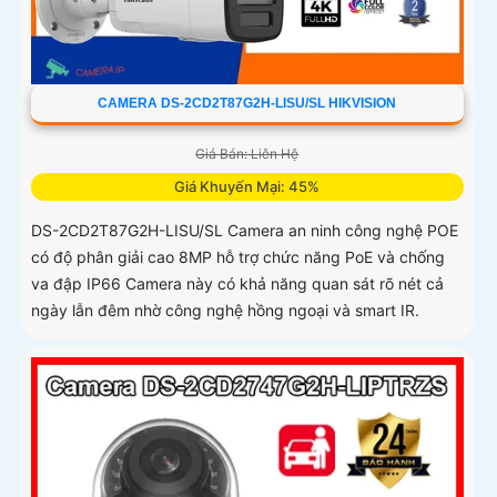
CAMERA DS-2CD2T87G2H-LISU/SL HIKVISION
Giá Bán: Liên Hệ
Giá Khuyến Mại: 45%
DS-2CD2T87G2H-LISU/SL Camera an ninh công nghệ POE
có độ phân giải cao 8MP hỗ trợ chức năng PoE và chống
va đập IP66 Camera này có khả năng quan sát rõ nét cả
ngày lẫn đêm nhờ công nghệ hồng ngoại và smart IR.