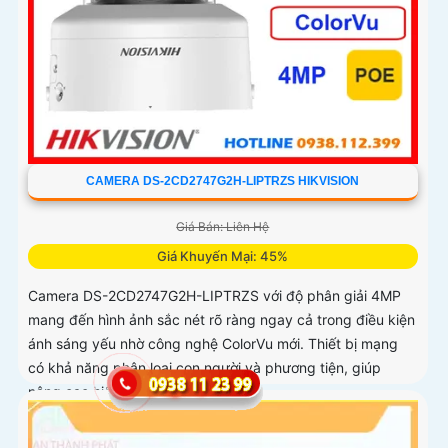
CAMERA DS-2CD2747G2H-LIPTRZS HIKVISION
Giá Bán: Liên Hệ
Giá Khuyến Mại: 45%
Camera DS-2CD2747G2H-LIPTRZS với độ phân giải 4MP
mang đến hình ảnh sắc nét rõ ràng ngay cả trong điều kiện
ánh sáng yếu nhờ công nghệ ColorVu mới. Thiết bị mạng
có khả năng phân loại con người và phương tiện, giúp
nâng cao hiệu quả giám sát