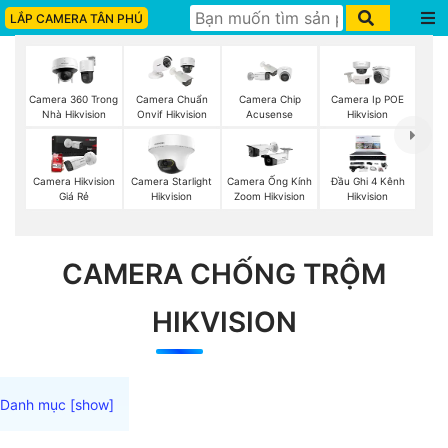
LẮP CAMERA TÂN PHÚ
Camera 360 Trong
Camera Chuẩn
Camera Chip
Camera Ip POE
Nhà Hikvision
Onvif Hikvision
Acusense
Hikvision
Camera Hikvision
Camera Starlight
Camera Ống Kính
Đầu Ghi 4 Kênh
Giá Rẻ
Hikvision
Zoom Hikvision
Hikvision
CAMERA CHỐNG TRỘM
HIKVISION