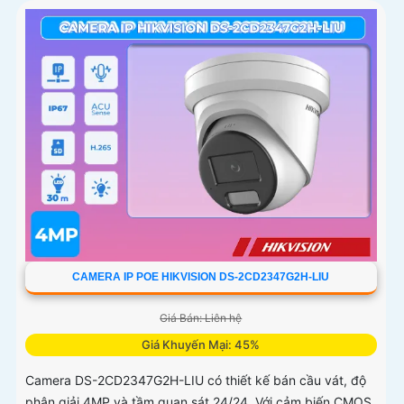
CAMERA IP POE HIKVISION DS-2CD2347G2H-LIU
Giá Bán: Liên hệ
Giá Khuyến Mại: 45%
Camera DS-2CD2347G2H-LIU có thiết kế bán cầu vát, độ
phân giải 4MP và tầm quan sát 24/24. Với cảm biến CMOS