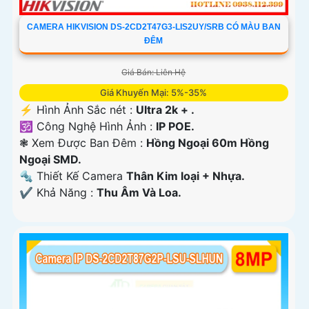
CAMERA HIKVISION DS-2CD2T47G3-LIS2UY/SRB CÓ MÀU BAN
ĐÊM
Giá Bán: Liên Hệ
Giá Khuyến Mại: 5%-35%
️⚡ Hình Ảnh Sắc nét :
Ultra 2k + .
🕉️ Công Nghệ Hình Ảnh :
IP POE.
❃ Xem Được Ban Đêm :
Hồng Ngoại 60m Hồng
Ngoại SMD.
🔩 Thiết Kế Camera
Thân Kim loại + Nhựa.
️✔️ Khả Năng :
Thu Âm Và Loa.