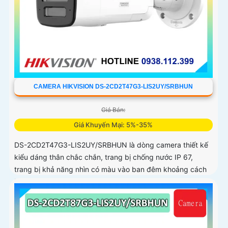
CAMERA HIKVISION DS-2CD2T47G3-LIS2UY/SRBHUN
Giá Bán:
Giá Khuyến Mại: 5%-35%
DS-2CD2T47G3-LIS2UY/SRBHUN là dòng camera thiết kế
kiểu dáng thân chắc chắn, trang bị chống nước IP 67,
trang bị khả năng nhìn có màu vào ban đêm khoảng cách
lên đến 60m, phát hiện chuyển động và phân biệt được
người và phương tiện, ống kính 4