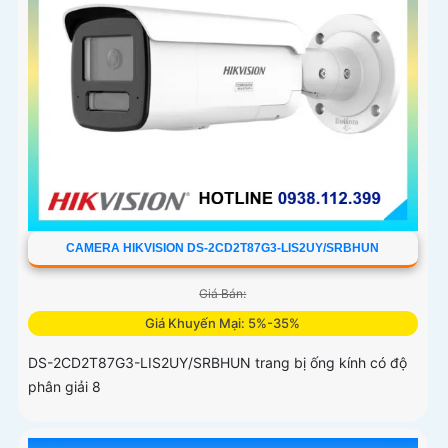
CAMERA HIKVISION DS-2CD2T87G3-LIS2UY/SRBHUN
Giá Bán:
Giá Khuyến Mại: 5%-35%
DS-2CD2T87G3-LIS2UY/SRBHUN trang bị ống kính có độ
phân giải 8