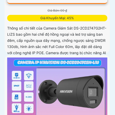
Giá Bán: 00 ₫
Giá Khuyến Mại: 45%
Thông số chi tiết của Camera Giám Sát DS-2CD2747G2HT-
LIZS bao gồm hai chế độ hồng ngoại và led trợ sáng ban
đêm, cấp nguồn qua dây mạng, chống ngược sáng DWDR
130db, hình ảnh sắc nét Full Color 60m, lắp đặt dễ dàng
với công nghệ IP POE. Camera được trang bị chức năng AI
cao cấp, chống ngược sáng DWDR 130db