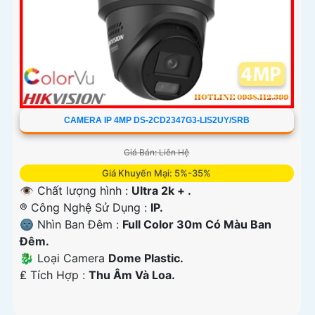
CAMERA IP 4MP DS-2CD2347G3-LIS2UY/SRB
Giá Bán: Liên Hệ
Giá Khuyến Mại: 5%-35%
👁 Chất lượng hình :
Ultra 2k + .
®️ Công Nghệ Sử Dụng :
IP.
🌚 Nhìn Ban Đêm :
Full Color 30m Có Màu Ban
Ðêm.
🐉️ Loại Camera
Dome Plastic.
️₤ Tích Hợp :
Thu Âm Và Loa.