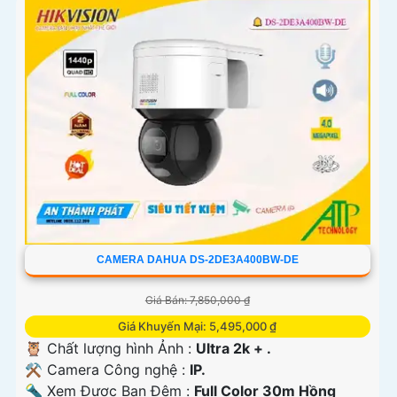
CAMERA DAHUA DS-2DE3A400BW-DE
Giá Bán: 7,850,000 ₫
Giá Khuyến Mại: 5,495,000 ₫
🦉 Chất lượng hình Ảnh :
Ultra 2k + .
⚒ Camera Công nghệ :
IP.
🔦 Xem Được Ban Đêm :
Full Color 30m Hồng