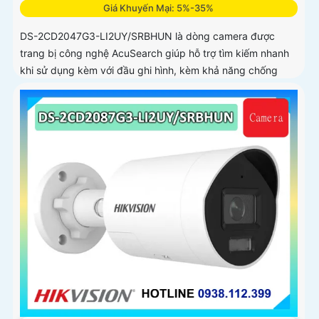
Giá Khuyến Mại: 5%-35%
DS-2CD2047G3-LI2UY/SRBHUN là dòng camera được
trang bị công nghệ AcuSearch giúp hỗ trợ tìm kiếm nhanh
khi sử dụng kèm với đầu ghi hình, kèm khả năng chống
ngược sáng WDR 130dB, trang bị micro kép và loa hỗ trợ
đàm thoại 2 chiều, ống kính 4