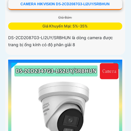
CAMERA HIKVISION DS-2CD2087G3-LI2UY/SRBHUN
Giá Bán:
Giá Khuyến Mại: 5%-35%
DS-2CD2087G3-LI2UY/SRBHUN là dòng camera được
trang bị ống kính có độ phân giải 8