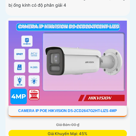
bị ống kính có độ phân giải 4
CAMERA IP POE HIKVISION DS-2CD2647G2HT-LIZS 4MP
Giá Bán: 00 ₫
Giá Khuyến Mại: 45%