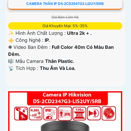
CAMERA THÂN IP DS-2CD2047G3-LI2UY/SRB
Giá Bán: Liên Hệ
Giá Khuyến Mại: 5%-35%
✨ Hình Ành Chất Lượng :
Ultra 2k + .
⚜️ Công Nghệ :
IP.
❃ Video Ban Đêm :
Full Color 40m Có Màu Ban
Ðêm.
🎼️ Mẫu Camera
Thân Plastic.
️📡 Tích Hợp :
Thu Âm Và Loa.