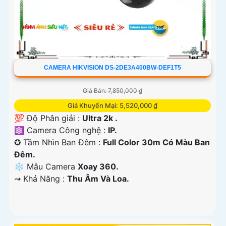
CAMERA HIKVISION DS-2DE3A400BW-DEF1T5
Giá Bán: 7,850,000 ₫
Giá Khuyến Mại: 5,520,000 ₫
💯 Độ Phân giải :
Ultra 2k .
⚛️ Camera Công nghệ :
IP.
✪ Tầm Nhìn Ban Đêm :
Full Color 30m Có Màu Ban
Đêm.
❄ Mẫu Camera
Xoay 360.
️⇝ Khả Năng :
Thu Âm Và Loa.