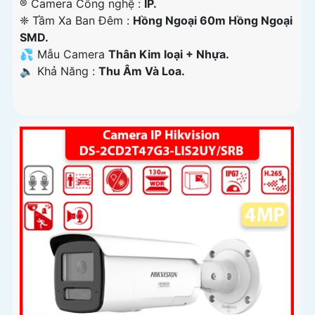
®️ Camera Công nghệ :
IP.
❈ Tầm Xa Ban Đêm :
Hồng Ngoại 60m Hồng Ngoại
SMD.
💦 Mẫu Camera
Thân Kim loại + Nhựa.
️🔈 Khả Năng :
Thu Âm Và Loa.