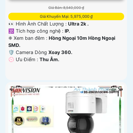
Giá Bán: 8,540,000 ₫
Giá Khuyến Mại: 5,975,000 ₫
👀 Hình Ành Chất Lượng :
Ultra 2k .
🕉️ Tích hợp công nghệ :
IP.
❈ Xem ban đêm :
Hồng Ngoại 10m Hồng Ngoại
SMD.
🛡 Camera Dòng
Xoay 360.
️💮 Ưu Điểm :
Thu Âm.