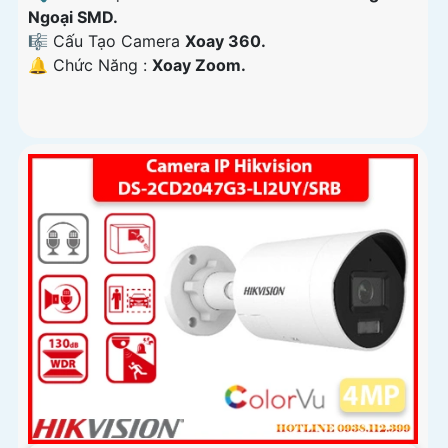
Ngoại SMD.
🎼️ Cấu Tạo Camera
Xoay 360.
️🔔 Chức Năng :
Xoay Zoom.