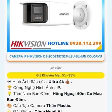
CAMERA IP HIKVISION DS-2CD2T87G2P-LSU-SLHUN COLORVU
Giá Bán:
Giá Khuyến Mại: 5%-35%
☀️ Hình Ảnh Sắc nét :
Ultra 4k 👍🏾 .
🏆 Công Nghệ Hình Ảnh :
IP.
💡 Tầm Nhìn Ban Đêm :
Hồng Ngoại 40m Có Màu
Ban Ðêm.
🎨 Cấu Tạo Camera
Thân Plastic.
️💫 Đặt Điểm :
Công Nghệ AI.