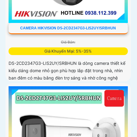
CAMERA HIKVISION DS-2CD2347G3-LIS2UY/SRBHUN
Giá Bán:
Giá Khuyến Mại: 5%-35%
DS-2CD2347G3-LIS2UY/SRBHUN là dòng camera thiết kế
kiểu dáng dome nhỏ gọn phù hợp lắp đặt trong nhà, nhìn
ban đêm có màu bằng đèn trợ sáng và nhờ công nghệ
ColorVU HikAI-ISP, có tính năng AI giúp nhận diện người và
phương tiện, tích hợp micro kép