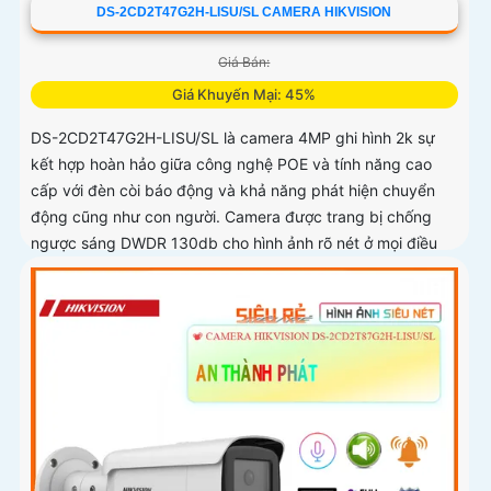
DS-2CD2T47G2H-LISU/SL CAMERA HIKVISION
Giá Bán:
Giá Khuyến Mại: 45%
DS-2CD2T47G2H-LISU/SL là camera 4MP ghi hình 2k sự
kết hợp hoàn hảo giữa công nghệ POE và tính năng cao
cấp với đèn còi báo động và khả năng phát hiện chuyển
động cũng như con người. Camera được trang bị chống
ngược sáng DWDR 130db cho hình ảnh rõ nét ở mọi điều
kiện ánh sáng