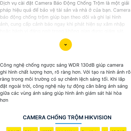
Dịch vụ cài đặt Camera Báo Động Chống Trộm là một giải
pháp hiệu quả để bảo vệ tài sản và nhà ở của bạn. Camera
báo động chống trộm giúp bạn theo dõi và ghi lại hình
ảnh, cung cấp cảnh báo ngay khi phát hiện sự xâm nhập
hoặc hành vi đáng ngờ trong không gian được giám sát.
Nếu bạn quan tâm đến việc lắp đặt Camera Báo Động
Chống Trộm, bạn có thể liên hệ với các công ty cung cấp
dịch vụ lắp đặt camera hoặc công ty an ninh chuyên
nghiệp địa phương. Bạn cũng có thể tìm hiểu về các sản
Công nghệ chống ngược sáng WDR 130dB giúp camera
phẩm camera báo động trên thị trường và tự lắp đặt nếu
ghi hình chất lượng hơn, rõ ràng hơn. Với tạo ra hình ảnh rõ
bạn muốn.
ràng trong môi trường có sự chênh lệch sáng tối. Khi lắp
Nếu bạn cần thêm thông tin hoặc muốn để lại thông tin
đặt ngoài trời, công nghệ này tự động cân bằng ánh sáng
liên lạc, Từng công trình có thể giúp bạn tìm kiếm các dịch
giữa các vùng ánh sáng giúp hình ảnh giám sát hài hòa
vụ liên quan đến lắp đặt Camera Báo Động Chống Trộm.
hơn
CAMERA CHỐNG TRỘM HIKVISION