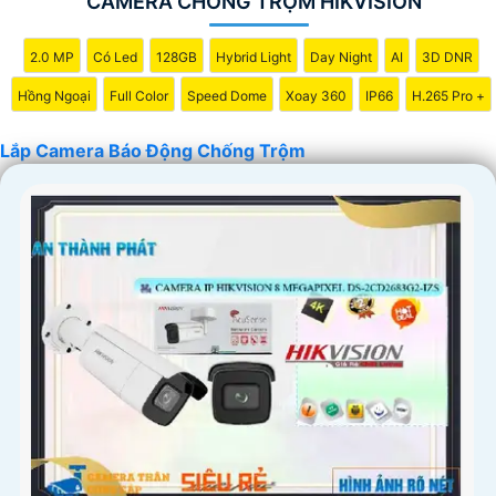
CAMERA CHỐNG TRỘM HIKVISION
2.0 MP
Có Led
128GB
Hybrid Light
Day Night
AI
3D DNR
Hồng Ngoại
Full Color
Speed Dome
Xoay 360
IP66
H.265 Pro +
Lắp Camera Báo Động Chống Trộm
'