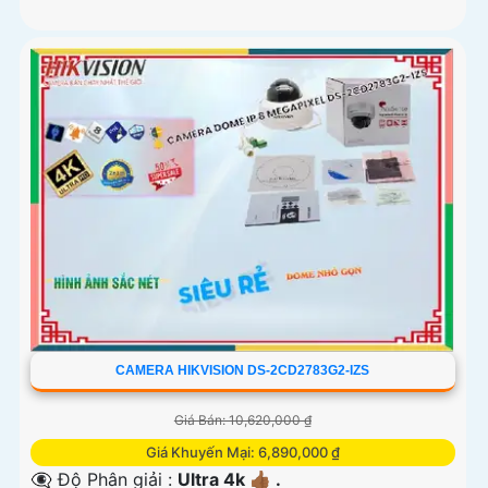
CAMERA HIKVISION DS-2CD2783G2-IZS
Giá Bán: 10,620,000 ₫
Giá Khuyến Mại: 6,890,000 ₫
👁️‍🗨 Độ Phân giải :
Ultra 4k 👍🏾 .