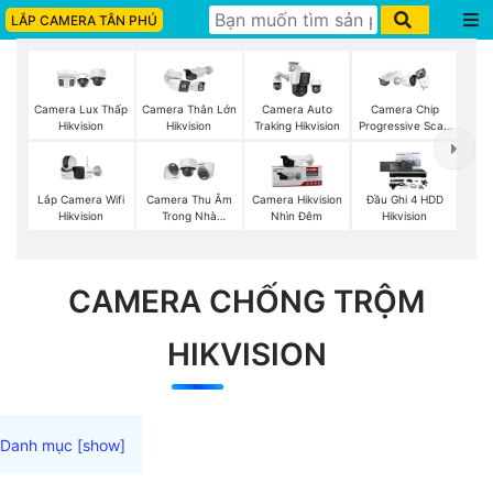
LẮP CAMERA TÂN PHÚ
Camera Lux Thấp
Camera Thân Lớn
Camera Auto
Camera Chip
Hikvision
Hikvision
Traking Hikvision
Progressive Scan
CMOS Hikvision
Lắp Camera Wifi
Camera Thu Âm
Camera Hikvision
Đầu Ghi 4 HDD
Hikvision
Trong Nhà
Nhìn Đêm
Hikvision
Hikvision
CAMERA CHỐNG TRỘM
HIKVISION