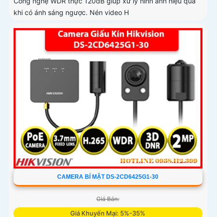
Công nghệ WDR thực 120dB giúp xử lý hình ảnh hiệu quả
khi có ánh sáng ngược. Nén video H
CAMERA BÍ MẬT DS-2CD6425G1-30
Giá Bán:
Giá Khuyến Mại: 5%-35%