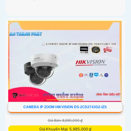
CAMERA IP ZOOM HIKVISION DS-2CD2743G2-IZS
Giá Bán: 8,550,000 ₫
Giá Khuyến Mại: 5,985,000 ₫