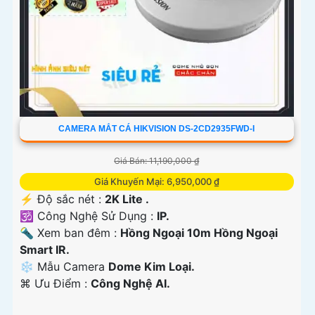
CAMERA MẮT CÁ HIKVISION DS-2CD2935FWD-I
Giá Bán: 11,190,000 ₫
Giá Khuyến Mại: 6,950,000 ₫
️⚡ Độ sắc nét :
2K Lite .
🕉️ Công Nghệ Sử Dụng :
IP.
🔦 Xem ban đêm :
Hồng Ngoại 10m Hồng Ngoại
Smart IR.
❄ Mẫu Camera
Dome Kim Loại.
️⌘ Ưu Điểm :
Công Nghệ AI.