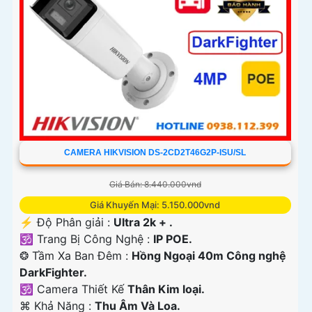
CAMERA HIKVISION DS-2CD2T46G2P-ISU/SL
Giá Bán: 8.440.000vnd
Giá Khuyến Mại: 5.150.000vnd
️⚡ Độ Phân giải :
Ultra 2k + .
🕉️ Trang Bị Công Nghệ :
IP POE.
❂ Tầm Xa Ban Đêm :
Hồng Ngoại 40m Công nghệ
DarkFighter.
🕉️ Camera Thiết Kế
Thân Kim loại.
️⌘ Khả Năng :
Thu Âm Và Loa.