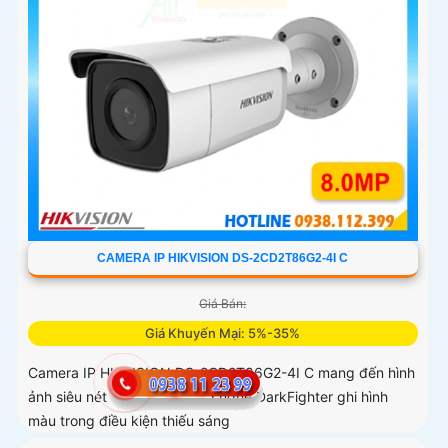
CAMERA IP HIKVISION DS-2CD2T86G2-4I C
Giá Bán:
Giá Khuyến Mại: 5%-35%
Camera IP HIKVISION DS-2CD2T86G2-4I C mang đến hình
ảnh siêu nét 8MP cùng công nghệ DarkFighter ghi hình
màu trong điều kiện thiếu sáng