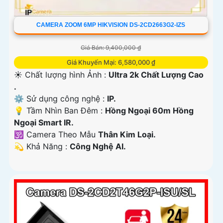
CAMERA ZOOM 6MP HIKVISION DS-2CD2663G2-IZS
Giá Bán: 9,400,000 ₫
Giá Khuyến Mại: 6,580,000 ₫
☀️ Chất lượng hình Ảnh :
Ultra 2k Chất Lượng Cao
.
⚙ Sử dụng công nghệ :
IP.
💡 Tầm Nhìn Ban Đêm :
Hồng Ngoại 60m Hồng
Ngoại Smart IR.
🕉️ Camera Theo Mẫu
Thân Kim Loại.
️💫 Khả Năng :
Công Nghệ AI.