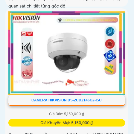
quan sát chi tiết từng góc độ
CAMERA HIKVISION DS-2CD2146G2-ISU
Giá Bán: 5,150,000 ₫
Giá Khuyến Mại: 5,150,000 ₫