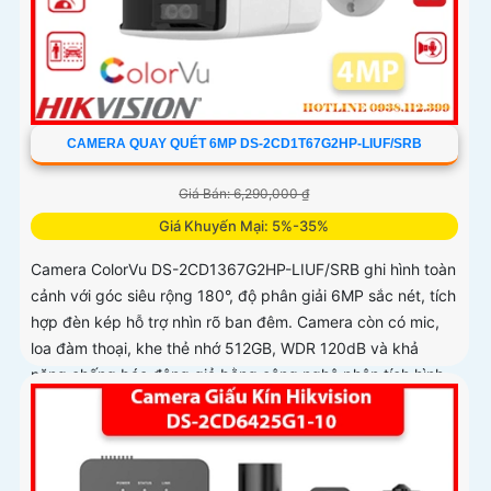
CAMERA QUAY QUÉT 6MP DS-2CD1T67G2HP-LIUF/SRB
Giá Bán: 6,290,000 ₫
Giá Khuyến Mại: 5%-35%
Camera ColorVu DS-2CD1367G2HP-LIUF/SRB ghi hình toàn
cảnh với góc siêu rộng 180°, độ phân giải 6MP sắc nét, tích
hợp đèn kép hỗ trợ nhìn rõ ban đêm. Camera còn có mic,
loa đàm thoại, khe thẻ nhớ 512GB, WDR 120dB và khả
năng chống báo động giả bằng công nghệ phân tích hình
ảnh thông minh