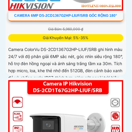
CAMERA 6MP DS-2CD1367G2HP-LIUF/SRB GÓC RỘNG 180°
Giá Bán: 5,960,000 ₫
Giá Khuyến Mại: 5%-35%
Camera ColorVu DS-2CD1367G2HP-LIUF/SRB ghi hình màu
24/7 với độ phân giải 6MP sắc nét, góc nhìn siêu rộng 180°,
hỗ trợ đèn hồng ngoại và ánh sáng trắng tầm xa 30m. Tích
hợp micro, loa, khe thẻ nhớ đến 512GB, đèn cảnh báo xanh
đỏ và chống nước IP67, thích hợp giám sát ngoài trời hiệu
quả