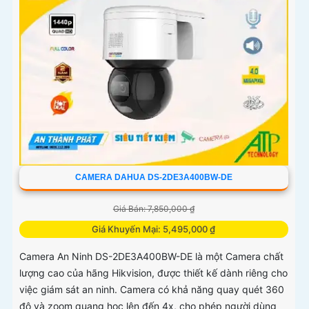
CAMERA DAHUA DS-2DE3A400BW-DE
Giá Bán: 7,850,000 ₫
Giá Khuyến Mại: 5,495,000 ₫
Camera An Ninh DS-2DE3A400BW-DE là một Camera chất
lượng cao của hãng Hikvision, được thiết kế dành riêng cho
việc giám sát an ninh. Camera có khả năng quay quét 360
độ và zoom quang học lên đến 4x, cho phép người dùng