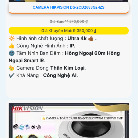
CAMERA HIKVISION DS-2CD2683G2-IZS
Giá Bán: 11,270,000 ₫
Giá Khuyến Mại: 9,350,000 ₫
🔆 Hình ảnh chất lượng :
Ultra 4k 👍🏾 .
👍 Công Nghệ Hình Ảnh :
IP.
🌚 Tầm Nhìn Ban Đêm :
Hồng Ngoại 60m Hồng
Ngoại Smart IR.
👑 Camera Dòng
Thân Kim Loại.
️✔️ Khả Năng :
Công Nghệ AI.