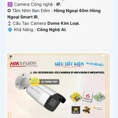
🕉️ Camera Công nghệ :
IP.
✪ Tầm Nhìn Ban Đêm :
Hồng Ngoại 40m Hồng
Ngoại Smart IR.
↕️ Cấu Tạo Camera
Dome Kim Loại.
️💠 Khả Năng :
Công Nghệ AI.