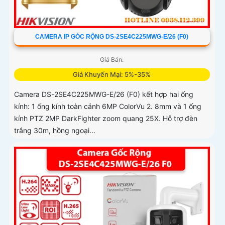
CAMERA IP GÓC RỘNG DS-2SE4C225MWG-E/26 (F0)
Giá Bán:
Giá Khuyến Mại: 5%-35%
Camera DS-2SE4C225MWG-E/26 (F0) kết hợp hai ống
kính: 1 ống kính toàn cảnh 6MP ColorVu 2. 8mm và 1 ống
kính PTZ 2MP DarkFighter zoom quang 25X. Hỗ trợ đèn
trắng 30m, hồng ngoại...