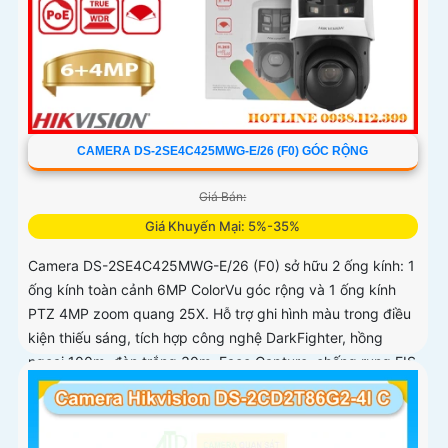
CAMERA DS-2SE4C425MWG-E/26 (F0) GÓC RỘNG
Giá Bán:
Giá Khuyến Mại: 5%-35%
Camera DS-2SE4C425MWG-E/26 (F0) sở hữu 2 ống kính: 1
ống kính toàn cảnh 6MP ColorVu góc rộng và 1 ống kính
PTZ 4MP zoom quang 25X. Hỗ trợ ghi hình màu trong điều
kiện thiếu sáng, tích hợp công nghệ DarkFighter, hồng
ngoại 100m, đèn trắng 30m, Face Capture, chống rung EIS
và chuẩn nén H