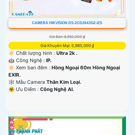
CAMERA HIKVISION DS-2CD2643G2-IZS
Giá Bán: 8,550,000 ₫
Giá Khuyến Mại: 5,985,000 ₫
🔅 Chất lượng hình :
Ultra 2k .
🤖️ Công Nghệ :
IP.
🔅 Xem ban đêm :
Hồng Ngoại 60m Hồng Ngoại
EXIR.
🕸️ Mẫu Camera
Thân Kim Loại.
️☣️ Ưu Điểm :
Công Nghệ AI.