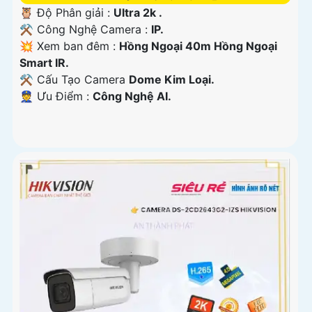
🦉 Độ Phân giải :
Ultra 2k .
⚒ Công Nghệ Camera :
IP.
💥 Xem ban đêm :
Hồng Ngoại 40m Hồng Ngoại
Smart IR.
⚒ Cấu Tạo Camera
Dome Kim Loại.
️👮 Ưu Điểm :
Công Nghệ AI.