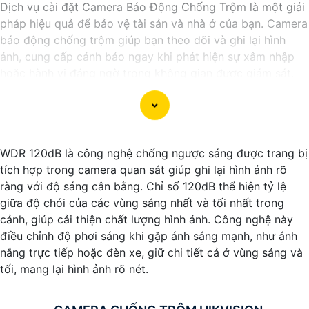
Dịch vụ cài đặt Camera Báo Động Chống Trộm là một giải
pháp hiệu quả để bảo vệ tài sản và nhà ở của bạn. Camera
báo động chống trộm giúp bạn theo dõi và ghi lại hình
ảnh, cung cấp cảnh báo ngay khi phát hiện sự xâm nhập
hoặc hành vi đáng ngờ trong không gian được giám sát.
Nếu bạn quan tâm đến việc lắp đặt Camera Báo Động
Chống Trộm, bạn có thể liên hệ với các công ty cung cấp
dịch vụ lắp đặt camera hoặc công ty an ninh chuyên
nghiệp địa phương. Bạn cũng có thể tìm hiểu về các sản
WDR 120dB là công nghệ chống ngược sáng được trang bị
phẩm camera báo động trên thị trường và tự lắp đặt nếu
tích hợp trong camera quan sát giúp ghi lại hình ảnh rõ
bạn muốn.
ràng với độ sáng cân bằng. Chỉ số 120dB thể hiện tỷ lệ
Nếu bạn cần thêm thông tin hoặc muốn để lại thông tin
giữa độ chói của các vùng sáng nhất và tối nhất trong
liên lạc, Từng công trình có thể giúp bạn tìm kiếm các dịch
cảnh, giúp cải thiện chất lượng hình ảnh. Công nghệ này
vụ liên quan đến lắp đặt Camera Báo Động Chống Trộm.
điều chỉnh độ phơi sáng khi gặp ánh sáng mạnh, như ánh
nắng trực tiếp hoặc đèn xe, giữ chi tiết cả ở vùng sáng và
tối, mang lại hình ảnh rõ nét.