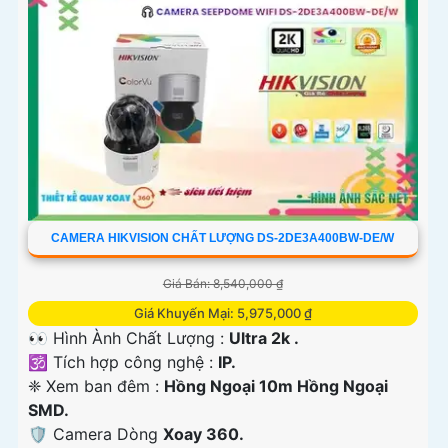
CAMERA HIKVISION CHẤT LƯỢNG DS-2DE3A400BW-DE/W
Giá Bán: 8,540,000 ₫
Giá Khuyến Mại: 5,975,000 ₫
👀 Hình Ành Chất Lượng :
Ultra 2k .
🕉️ Tích hợp công nghệ :
IP.
❈ Xem ban đêm :
Hồng Ngoại 10m Hồng Ngoại
SMD.
🛡 Camera Dòng
Xoay 360.