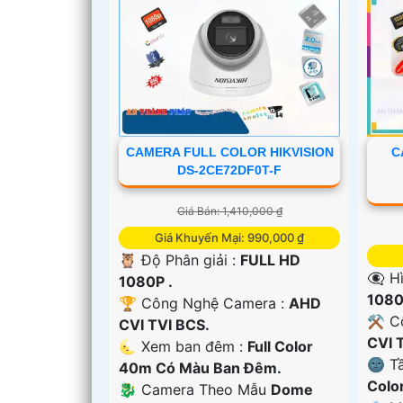
CAMERA FULL COLOR HIKVISION
C
DS-2CE72DF0T-F
Giá Bán: 1,410,000 ₫
Giá Khuyến Mại: 990,000 ₫
🦉 Độ Phân giải :
FULL HD
👁️‍
1080P .
1080
🏆 Công Nghệ Camera :
AHD
⚒ Cô
CVI TVI BCS.
'
CVI 
🌜 Xem ban đêm :
Full Color
🌚 T
40m Có Màu Ban Đêm.
Colo
🐉️ Camera Theo Mẫu
Dome