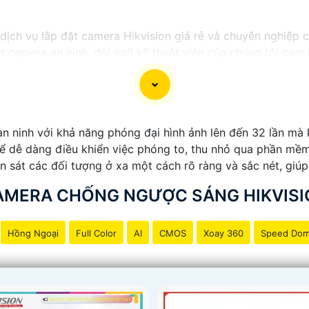
ị dịch vụ lắp đặt camera Hikvision giá rẻ và chuyên nghiệp 
ặt camera an ninh, đội ngũ kỹ thuật viên của chúng tôi ca
 phí.
ong những thương hiệu hàng đầu thế giới về giải pháp an n
ắn
chất lượng hình ảnh sắc nét mà còn đem đến sự tin cậy 
Hikvision giá rẻ và chuyên nghiệp cho dự án của mình, chú
 ninh với khả năng phóng đại hình ảnh lên đến 32 lần mà
 dễ dàng điều khiển việc phóng to, thu nhỏ qua phần mềm 
n sát các đối tượng ở xa một cách rõ ràng và sắc nét, giúp
AMERA CHỐNG NGƯỢC SÁNG HIKVISI
Hồng Ngoại
Full Color
AI
CMOS
Xoay 360
Speed Do