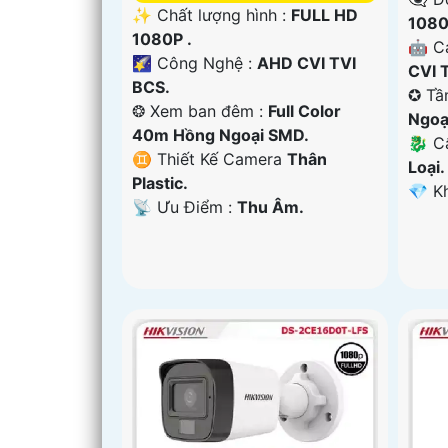
✨ Chất lượng hình :
FULL HD
1080
1080P .
🤖️ 
🌠 Công Nghệ :
AHD CVI TVI
CVI 
BCS.
✪ Tầ
❂ Xem ban đêm :
Full Color
Ngoạ
40m Hồng Ngoại SMD.
🐉️ 
♊ Thiết Kế Camera
Thân
Loại.
Plastic.
️💎 
️📡 Ưu Điểm :
Thu Âm.