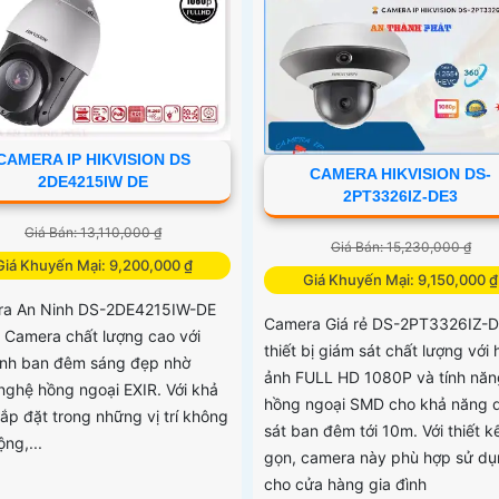
CAMERA IP HIKVISION DS
CAMERA HIKVISION DS-
2DE4215IW DE
2PT3326IZ-DE3
Giá Bán: 13,110,000 ₫
Giá Bán: 15,230,000 ₫
Giá Khuyến Mại: 9,200,000 ₫
Giá Khuyến Mại: 9,150,000 ₫
a An Ninh DS-2DE4215IW-DE
Camera Giá rẻ DS-2PT3326IZ-D
t Camera chất lượng cao với
thiết bị giám sát chất lượng với 
ảnh ban đêm sáng đẹp nhờ
ảnh FULL HD 1080P và tính năn
nghệ hồng ngoại EXIR. Với khả
hồng ngoại SMD cho khả năng 
lắp đặt trong những vị trí không
sát ban đêm tới 10m. Với thiết k
ộng,...
gọn, camera này phù hợp sử d
cho cửa hàng gia đình