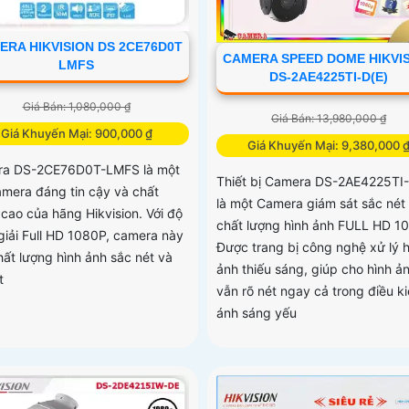
ERA HIKVISION DS 2CE76D0T
CAMERA SPEED DOME HIKVI
LMFS
DS-2AE4225TI-D(E)
Giá Bán: 1,080,000 ₫
Giá Bán: 13,980,000 ₫
Giá Khuyến Mại: 900,000 ₫
Giá Khuyến Mại: 9,380,000 
a DS-2CE76D0T-LMFS là một
Thiết bị Camera DS-2AE4225TI-
camera đáng tin cậy và chất
là một Camera giám sát sắc nét 
 cao của hãng Hikvision. Với độ
chất lượng hình ảnh FULL HD 1
giải Full HD 1080P, camera này
Được trang bị công nghệ xử lý h
hất lượng hình ảnh sắc nét và
ảnh thiếu sáng, giúp cho hình ả
t
vẫn rõ nét ngay cả trong điều k
ánh sáng yếu