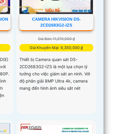
SION
CAMERA HIKVISION DS-
2CD2683G2-IZS
Giá Bán: 11,270,000 ₫
₫
Giá Khuyến Mại: 9,350,000 ₫
D(E)
Thiết bị Camera quan sát DS-
với
2CD2683G2-IZS là một lựa chọn lý
080P.
tưởng cho việc giám sát an ninh. Với
ình
độ phân giải 8MP Ultra 4k, camera
nh
mang đến hình ảnh siêu sắt nét
iện