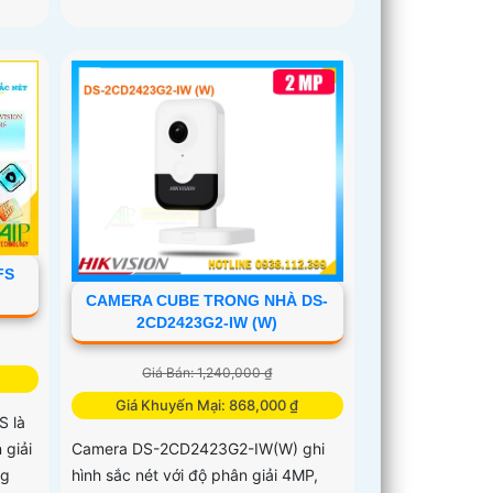
FS
CAMERA CUBE TRONG NHÀ DS-
2CD2423G2-IW (W)
Giá Bán: 1,240,000 ₫
Giá Khuyến Mại: 868,000 ₫
 là
 giải
Camera DS-2CD2423G2-IW(W) ghi
ng
hình sắc nét với độ phân giải 4MP,