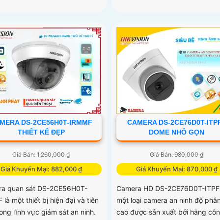
MERA DS-2CE56H0T-IRMMF
CAMERA DS-2CE76D0T-ITP
THIẾT KẾ ĐẸP
DOME NHỎ GỌN
Giá Bán: 1,260,000 ₫
Giá Bán: 980,000 ₫
Giá Khuyến Mại: 882,000 ₫
Giá Khuyến Mại: 870,000 ₫
a quan sát DS-2CE56H0T-
Camera HD DS-2CE76D0T-ITPFS
là một thiết bị hiện đại và tiên
một loại camera an ninh độ phân
rong lĩnh vực giám sát an ninh.
cao được sản xuất bởi hãng cô