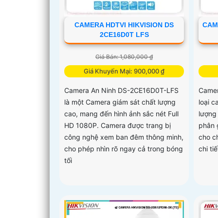
CAMERA HDTVI HIKVISION DS
CAM
2CE16D0T LFS
Giá Bán: 1,080,000 ₫
Giá Khuyến Mại: 900,000 ₫
Camera An Ninh DS-2CE16D0T-LFS
Camer
là một Camera giám sát chất lượng
loại 
cao, mang đến hình ảnh sắc nét Full
lượng
HD 1080P. Camera được trang bị
phân 
công nghệ xem ban đêm thông minh,
cho c
cho phép nhìn rõ ngay cả trong bóng
chi tiế
tối