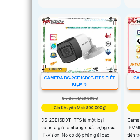
CAMERA DS-2CE16D0T-ITFS TIẾT
CA
KIỆM ✨
Giá Bán: 1,120,000 ₫
Giá Khuyến Mại: 890,000 ₫
DS-2CE16D0T-ITFS là một loại
Camer
camera giá rẻ nhưng chất lượng của
IRMMF 
Hikvision. Nó có độ phân giải cao
tiến t