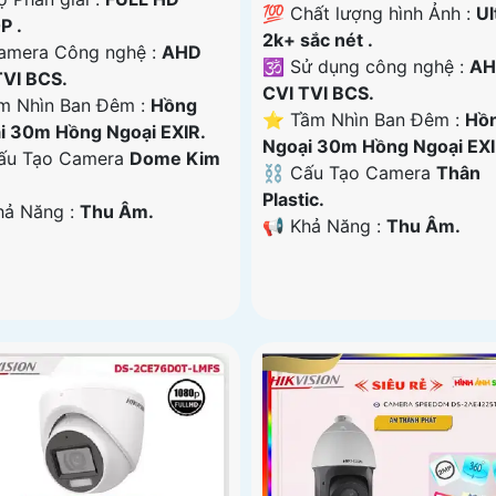
💯 Chất lượng hình Ảnh :
Ul
P .
2k+ sắc nét .
Camera Công nghệ :
AHD
🕉️ Sử dụng công nghệ :
AH
TVI BCS.
CVI TVI BCS.
m Nhìn Ban Đêm :
Hồng
⭐ Tầm Nhìn Ban Đêm :
Hồ
i 30m Hồng Ngoại EXIR.
Ngoại 30m Hồng Ngoại EXI
Cấu Tạo Camera
Dome Kim
⛓ Cấu Tạo Camera
Thân
Plastic.
Khả Năng :
Thu Âm.
️📢 Khả Năng :
Thu Âm.