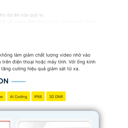
cho dự án của quý vị.
m kết sẽ mang đến cho quý vị những giải pháp
inh video. Với các tính năng và công nghệ
và an toàn cho dự án của quý vị.
ng tôi luôn sẵn lòng hỗ trợ và tư vấn cho quý
 không làm giảm chất lượng video nhờ vào
trên điện thoại hoặc máy tính. Với ống kính
 tăng cường hiệu quả giám sát từ xa.
ON
me
AI Coding
IP66
3D DNR