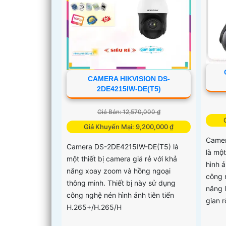
CAMERA HIKVISION DS-
2DE4215IW-DE(T5)
Giá Bán: 12,570,000 ₫
Giá Khuyến Mại: 9,200,000 ₫
Camer
Camera DS-2DE4215IW-DE(T5) là
là mộ
một thiết bị camera giá rẻ với khả
hình 
năng xoay zoom và hồng ngoại
công 
thông minh. Thiết bị này sử dụng
năng 
công nghệ nén hình ảnh tiên tiến
gian r
H.265+/H.265/H