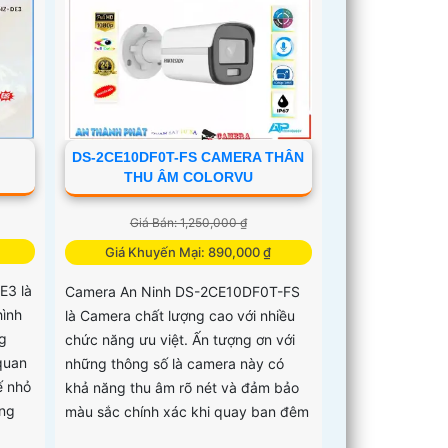
DS-2CE10DF0T-FS CAMERA THÂN
THU ÂM COLORVU
Giá Bán: 1,250,000 ₫
Giá Khuyến Mại: 890,000 ₫
E3 là
Camera An Ninh DS-2CE10DF0T-FS
hình
là Camera chất lượng cao với nhiều
g
chức năng ưu việt. Ấn tượng ơn với
quan
những thông số là camera này có
ế nhỏ
khả năng thu âm rõ nét và đảm bảo
ụng
màu sắc chính xác khi quay ban đêm