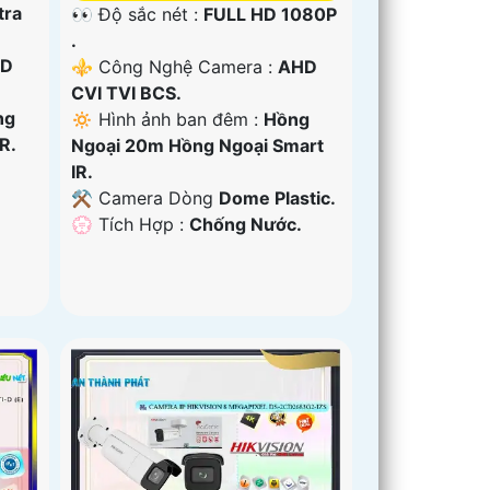
tra
👀 Độ sắc nét :
FULL HD 1080P
.
D
⚜️ Công Nghệ Camera :
AHD
CVI TVI BCS.
ng
🔅 Hình ảnh ban đêm :
Hồng
R.
Ngoại 20m Hồng Ngoại Smart
IR.
⚒ Camera Dòng
Dome Plastic.
️💮 Tích Hợp :
Chống Nước.