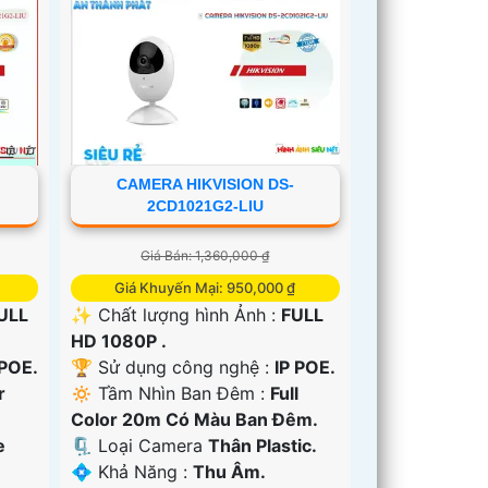
CAMERA HIKVISION DS-
2CD1021G2-LIU
Giá Bán: 1,360,000 ₫
Giá Khuyến Mại: 950,000 ₫
ULL
✨ Chất lượng hình Ảnh :
FULL
HD 1080P .
 POE.
🏆 Sử dụng công nghệ :
IP POE.
r
🔅 Tầm Nhìn Ban Đêm :
Full
Color 20m Có Màu Ban Ðêm.
e
🗜️ Loại Camera
Thân Plastic.
️💠 Khả Năng :
Thu Âm.