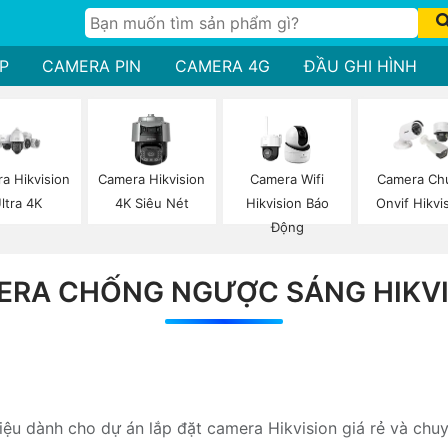
P
CAMERA PIN
CAMERA 4G
ĐẦU GHI HÌNH
a Hikvision
Camera Hikvision
Camera Wifi
Camera Ch
ltra 4K
4K Siêu Nét
Hikvision Báo
Onvif Hikvi
Động
ERA CHỐNG NGƯỢC SÁNG HIKVI
hiệu dành cho dự án lắp đặt camera Hikvision giá rẻ và chu