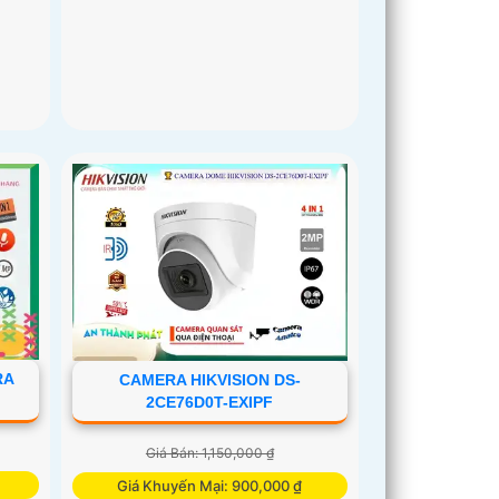
RA
CAMERA HIKVISION DS-
2CE76D0T-EXIPF
Giá Bán: 1,150,000 ₫
Giá Khuyến Mại: 900,000 ₫