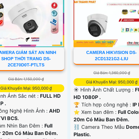
AMERA GIÁM SÁT AN NINH
CAMERA HIKVISION DS-
SHOP THỜI TRANG DS-
2CD1321G2-LIU
2CE70D0T-PTLTS
Giá Bán: 1,360,000 ₫
Giá Bán: 1,150,000 ₫
Giá Khuyến Mại: 950,000 ₫
Giá Khuyến Mại: 950,000 ₫
☀️ Hình Ành Chất Lượng :
F
 Hình Ảnh Sắc nét :
FULL HD
HD 1080P .
P .
🏆 Tích hợp công nghệ :
IP
ng Nghệ Hình Ảnh :
AHD
⭐ Xem ban đêm :
Full Colo
TVI BCS.
20m Có Màu Ban Ðêm.
ầm Nhìn Ban Đêm :
Full
⛓ Camera Theo Mẫu
Dom
r 20m Có Màu Ban Ðêm.
Plastic.