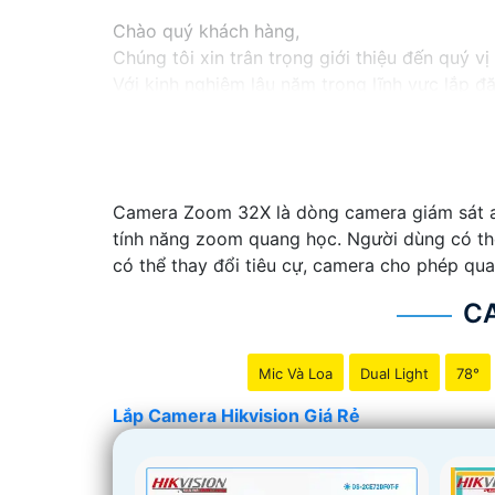
Chào quý khách hàng,
Chúng tôi xin trân trọng giới thiệu đến quý v
Với kinh nghiệm lâu năm trong lĩnh vực lắp đ
an ninh hiệu quả, đáng tin cậy và tiết kiệm chi
Camera của Hikvision được biết đến là một tr
tiên tiến, camera Hikvision không chỉ
chắc ch
Nếu quý vị quan tâm đến việc lắp đặt camera 
Camera Zoom 32X là dòng camera giám sát an
vị.
tính năng zoom quang học. Người dùng có thể
có thể thay đổi tiêu cự, camera cho phép qua
C
Mic Và Loa
Dual Light
78°
Lắp Camera Hikvision Giá Rẻ