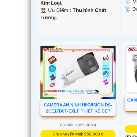
❄ M
Kim Loại.
️📡 Đ
️👮 Ưu Điểm :
Thu hình Chất
Lượng.
CAM
CAMERA AN NINH HIKVISION DS-
2CE17D0T-EXLF THIẾT KẾ ĐẸP
Giá Bán: 1,090,000 ₫
Giá Khuyến Mại: 950,000 ₫
👁️‍🗨