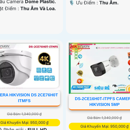
ẫu Camera
Dome Plastic.
️🎙 Ưu Điểm :
Thu Âm.
ặt Điểm :
Thu Âm Và Loa.
ERA HIKVISION DS 2CE76H0T
DS-2CE16H0T-ITPFS CAME
ITMFS
HIKVISION 5MP
Giá Bán: 1,340,000 ₫
Giá Bán: 1,340,000 ₫
Giá Khuyến Mại: 950,000 ₫
Giá Khuyến Mại: 950,000 ₫
 Độ Phân giải :
FULL HD