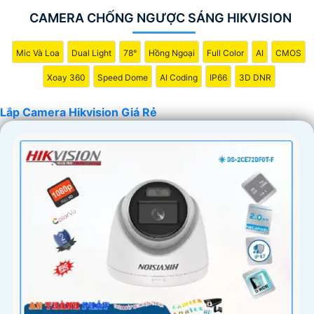
CAMERA CHỐNG NGƯỢC SÁNG HIKVISION
Mic Và Loa
Dual Light
78°
Hồng Ngoại
Full Color
AI
CMOS
Xoay 360
Speed Dome
AI Coding
IP66
3D DNR
Lắp Camera Hikvision Giá Rẻ
'