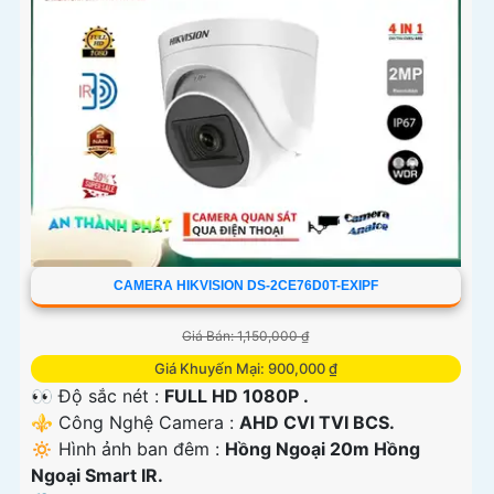
CAMERA HIKVISION DS-2CE76D0T-EXIPF
Giá Bán: 1,150,000 ₫
Giá Khuyến Mại: 900,000 ₫
👀 Độ sắc nét :
FULL HD 1080P .
⚜️ Công Nghệ Camera :
AHD CVI TVI BCS.
🔅 Hình ảnh ban đêm :
Hồng Ngoại 20m Hồng
Ngoại Smart IR.