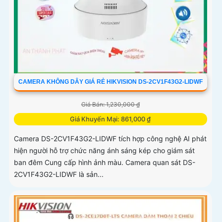
CAMERA KHÔNG DÂY GIÁ RẺ HIKVISION DS-2CV1F43G2-LIDWF
Giá Bán: 1,230,000 ₫
Giá Khuyến Mại: 861,000 ₫
Camera DS-2CV1F43G2-LIDWF tích hợp công nghệ AI phát
hiện người hỗ trợ chức năng ánh sáng kép cho giám sát
ban đêm Cung cấp hình ảnh màu. Camera quan sát DS-
2CV1F43G2-LIDWF là sản...