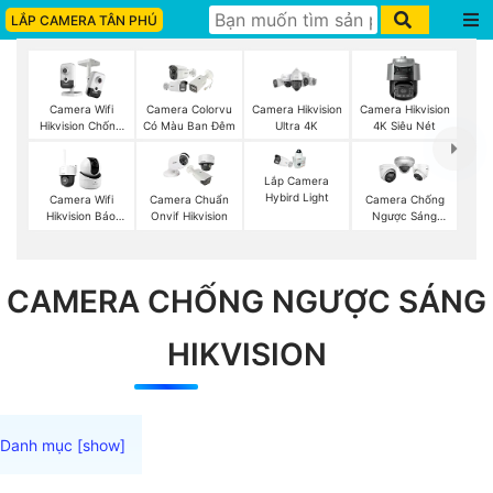
LẮP CAMERA TÂN PHÚ
Camera Wifi
Camera Colorvu
Camera Hikvision
Camera Hikvision
Hikvision Chống
Có Màu Ban Đêm
Ultra 4K
4K Siêu Nét
Trộm
Lắp Camera
Hybird Light
Camera Wifi
Camera Chuẩn
Camera Chống
Hikvision Báo
Onvif Hikvision
Ngược Sáng
Động
Hikvision
CAMERA CHỐNG NGƯỢC SÁNG
HIKVISION