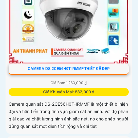
CAMERA DS-2CE56H0T-IRMMF THIẾT KẾ ĐẸP
Giá Bán: 1,260,000 ₫
Giá Khuyến Mại: 882,000 ₫
Camera quan sát DS-2CE56H0T-IRMMF là một thiết bị hiện
đại và tiên tiến trong lĩnh vực giám sát an ninh. Với độ phân
giải cao và chất lượng hình ảnh sắc nét, nó cho phép người
dùng quan sát một diện tích rộng và chi tiết