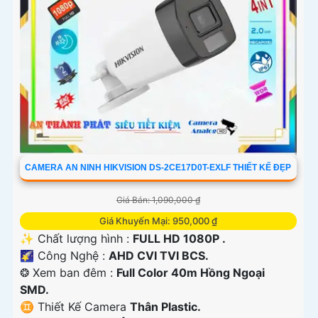
CAMERA AN NINH HIKVISION DS-2CE17D0T-EXLF THIẾT KẾ ĐẸP
Giá Bán: 1,090,000 ₫
Giá Khuyến Mại: 950,000 ₫
✨ Chất lượng hình :
FULL HD 1080P .
🌠 Công Nghệ :
AHD CVI TVI BCS.
❂ Xem ban đêm :
Full Color 40m Hồng Ngoại
SMD.
♊ Thiết Kế Camera
Thân Plastic.