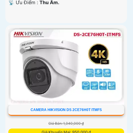
️📡 Ưu Điểm :
Thu Âm.
CAMERA HIKVISION DS 2CE76H0T ITMFS
Giá Bán: 1,340,000 ₫
Giá Khuyến Mại: 950,000 ₫