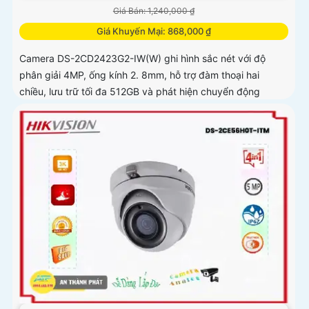
Giá Bán: 1,240,000 ₫
Giá Khuyến Mại: 868,000 ₫
Camera DS-2CD2423G2-IW(W) ghi hình sắc nét với độ
phân giải 4MP, ống kính 2. 8mm, hỗ trợ đàm thoại hai
chiều, lưu trữ tối đa 512GB và phát hiện chuyển động
thông minh phân biệt người, phương tiện