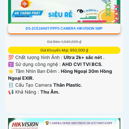
DS-2CE16H0T-ITPFS CAMERA HIKVISION 5MP
Giá Bán: 1,340,000 ₫
Giá Khuyến Mại: 950,000 ₫
💯 Chất lượng hình Ảnh :
Ultra 2k+ sắc nét .
🕉️ Sử dụng công nghệ :
AHD CVI TVI BCS.
⭐ Tầm Nhìn Ban Đêm :
Hồng Ngoại 30m Hồng
Ngoại EXIR.
⛓ Cấu Tạo Camera
Thân Plastic.
️📢 Khả Năng :
Thu Âm.