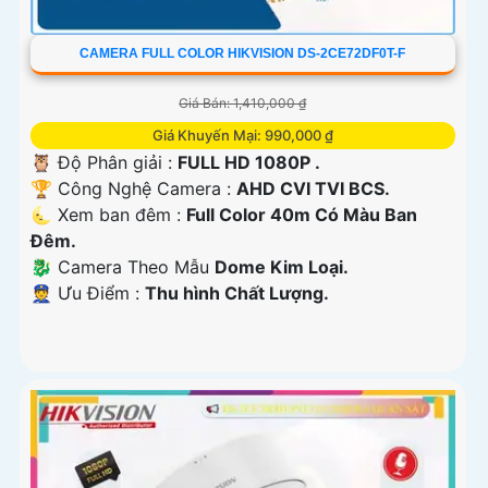
CAMERA FULL COLOR HIKVISION DS-2CE72DF0T-F
Giá Bán: 1,410,000 ₫
Giá Khuyến Mại: 990,000 ₫
🦉 Độ Phân giải :
FULL HD 1080P .
🏆 Công Nghệ Camera :
AHD CVI TVI BCS.
🌜 Xem ban đêm :
Full Color 40m Có Màu Ban
Đêm.
🐉️ Camera Theo Mẫu
Dome Kim Loại.
️👮 Ưu Điểm :
Thu hình Chất Lượng.