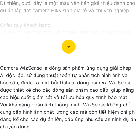
Dĩ nhiên, dưới đây là một mẫu văn bản giới thiệu dành cho
dự án lắp đặt camera Hikvision giá rẻ và chuyên nghiệp:
Chào quý khách hàng,
Chúng tôi xin trân trọng giới thiệu đến quý vị dịch vụ lắp
đặt camera Hikvision giá rẻ và chuyên nghiệp cho dự án
của quý vị.
Với kinh nghiệm lâu năm trong lĩnh vực lắp đặt camera an
ninh, đội ngũ kỹ thuật viên của chúng tôi cam kết sẽ mang
Camera WizSense là dòng sản phẩm ứng dụng giải pháp
đến cho quý vị những giải pháp an ninh hiệu quả, đáng tin
AI độc lập, sử dụng thuật toán tự phân tích hình ảnh và
cậy và tiết kiệm chi phí.
học sâu, được ra mắt bởi Dahua. dòng camera WizSense
Camera của Hikvision được biết đến là một trong những
được thiết kế cho các dòng sản phẩm cao cấp, giúp nâng
thương hiệu hàng đầu thế giới về giải pháp an ninh video.
cao hiệu suất giám sát và tối ưu hóa quy trình bảo mật.
Với các tính năng và công nghệ tiên tiến, camera Hikvision
Với khả năng phân tích thông minh, WizSense không chỉ
không chỉ
chắc chắn
chất lượng hình ảnh sắc nét mà còn
cung cấp hình ảnh chất lượng cao mà còn tiết kiệm chi phí
đem đến sự tin cậy và an toàn cho dự án của quý vị.
đáng kể cho các dự án lớn, đáp ứng nhu cầu an ninh dự án
Nếu quý vị quan tâm đến việc lắp đặt camera Hikvision giá
chuyên dụng.
rẻ và chuyên nghiệp cho dự án của mình, chúng tôi luôn
sẵn lòng hỗ trợ và tư vấn cho quý vị.