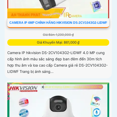
CAMERA IP 4MP CHÍNH HÃNG HIKVISION DS-2CV1043G2-LIDWF
Giá Bán: 1,230,000 ₫
Giá Khuyến Mại: 861,000 ₫
Camera IP hikvision DS-2CV1043G2-LIDWF 4.0 MP cung
cấp hình ảnh màu sắc sáng đẹp ban đêm đến 30m tích
hợp thu âm và loa cao cấp Camera giá rẻ DS-2CV1043G2-
LIDWF Trang bị ánh sáng...