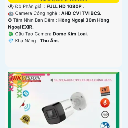
👁️‍🗨 Độ Phân giải :
FULL HD 1080P .
🤖️ Camera Công nghệ :
AHD CVI TVI BCS.
✪ Tầm Nhìn Ban Đêm :
Hồng Ngoại 30m Hồng
Ngoại EXIR.
🐉️ Cấu Tạo Camera
Dome Kim Loại.
️💎 Khả Năng :
Thu Âm.