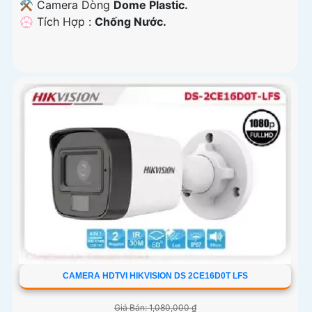
⚒ Camera Dòng
Dome Plastic.
️💮 Tích Hợp :
Chống Nước.
CAMERA HDTVI HIKVISION DS 2CE16D0T LFS
Giá Bán: 1,080,000 ₫