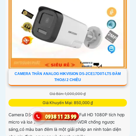
CAMERA THÂN ANALOG HIKVISION DS-2CE17D0T-LTS ĐÀM
THOẠI 2 CHIỀU
Giá Bán: 1,000,000 ₫
Giá Khuyến Mại: 850,000 ₫
Camera DS-2CE17D0T-LTS 2.0 MP Full HD 1080P tích hợp
micro và loa Sử dụng công nghệ DWDR chống ngược
sáng,có màu ban đêm là một giải pháp an ninh toàn diện