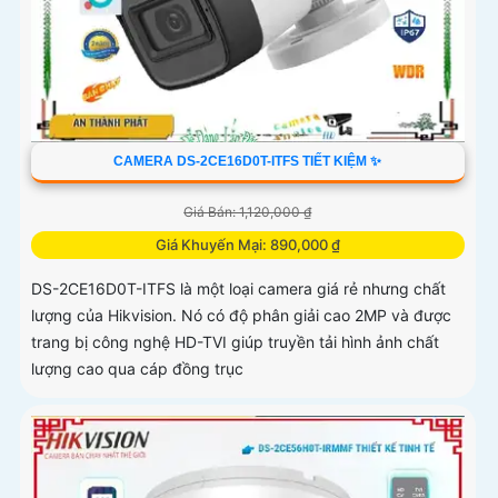
CAMERA DS-2CE16D0T-ITFS TIẾT KIỆM ✨
Giá Bán: 1,120,000 ₫
Giá Khuyến Mại: 890,000 ₫
DS-2CE16D0T-ITFS là một loại camera giá rẻ nhưng chất
lượng của Hikvision. Nó có độ phân giải cao 2MP và được
trang bị công nghệ HD-TVI giúp truyền tải hình ảnh chất
lượng cao qua cáp đồng trục