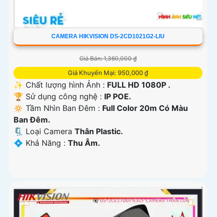
CAMERA HIKVISION DS-2CD1021G2-LIU
Giá Bán: 1,360,000 ₫
Giá Khuyến Mại: 950,000 ₫
✨ Chất lượng hình Ảnh :
FULL HD 1080P .
🏆 Sử dụng công nghệ :
IP POE.
🔅 Tầm Nhìn Ban Đêm :
Full Color 20m Có Màu
Ban Ðêm.
🗜️ Loại Camera
Thân Plastic.
️💠 Khả Năng :
Thu Âm.