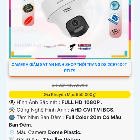
CAMERA GIÁM SÁT AN NINH SHOP THỜI TRANG DS-2CE70D0T-
PTLTS
Giá Bán: 1,150,000 ₫
Giá Khuyến Mại: 950,000 ₫
👁️‍🗨 Hình Ảnh Sắc nét :
FULL HD 1080P .
⚒ Công Nghệ Hình Ảnh :
AHD CVI TVI BCS.
🌚 Tầm Nhìn Ban Đêm :
Full Color 20m Có Màu
Ban Ðêm.
❄ Mẫu Camera
Dome Plastic.
️📡 Đặt Điểm :
Thu Âm Và Loa.