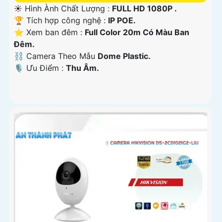
☀️ Hình Ành Chất Lượng :
FULL HD 1080P .
🏆 Tích hợp công nghệ :
IP POE.
⭐ Xem ban đêm :
Full Color 20m Có Màu Ban
Ðêm.
⛓ Camera Theo Mẫu
Dome Plastic.
️🎙 Ưu Điểm :
Thu Âm.