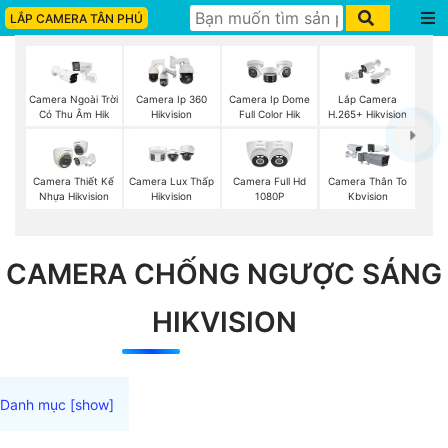
LẮP CAMERA TÂN PHÚ
Camera Ngoài Trời
Camera Ip 360
Camera Ip Dome
Lắp Camera
Có Thu Âm Hik
Hikvision
Full Color Hik
H.265+ Hikvision
Camera Thiết Kế
Camera Lux Thấp
Camera Full Hd
Camera Thân To
Nhựa Hikvision
Hikvision
1080P
Kbvision
CAMERA CHỐNG NGƯỢC SÁNG
HIKVISION