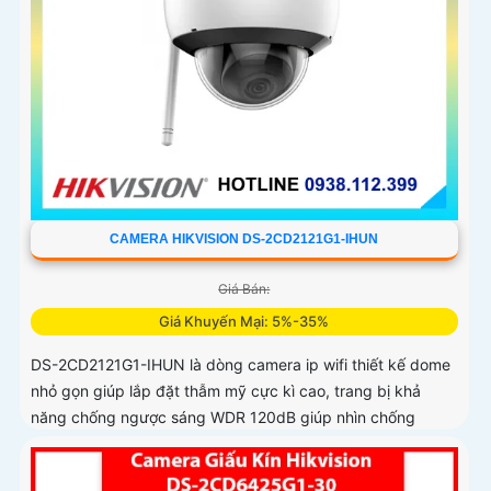
CAMERA HIKVISION DS-2CD2121G1-IHUN
Giá Bán:
Giá Khuyến Mại: 5%-35%
DS-2CD2121G1-IHUN là dòng camera ip wifi thiết kế dome
nhỏ gọn giúp lắp đặt thẫm mỹ cực kì cao, trang bị khả
năng chống ngược sáng WDR 120dB giúp nhìn chống
ngược sáng tốt, trang bị tính năng thông minh hàng rào ảo,
xâm nhập vùng cấm, nhìn ban đêm bằng hồng ngoại 30m