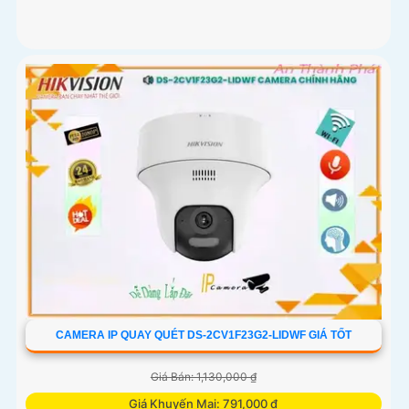
CAMERA IP QUAY QUÉT DS-2CV1F23G2-LIDWF GIÁ TỐT
Giá Bán: 1,130,000 ₫
Giá Khuyến Mại: 791,000 ₫