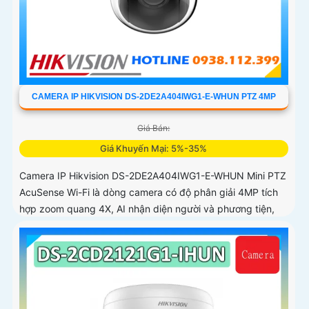
CAMERA IP HIKVISION DS-2DE2A404IWG1-E-WHUN PTZ 4MP
Giá Bán:
Giá Khuyến Mại: 5%-35%
Camera IP Hikvision DS-2DE2A404IWG1-E-WHUN Mini PTZ
AcuSense Wi-Fi là dòng camera có độ phân giải 4MP tích
hợp zoom quang 4X, AI nhận diện người và phương tiện,
đàm thoại hai chiều, hồng ngoại 20m cùng khả năng kết
nối không dây linh hoạt cho hệ thống giám sát hiện đại