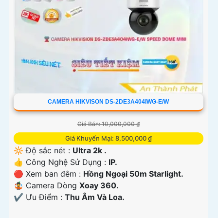
CAMERA HIKVISON DS-2DE3A404IWG-E/W
Giá Bán: 10,000,000 ₫
Giá Khuyến Mại: 8,500,000 ₫
🔆 Độ sắc nét :
Ultra 2k .
👍 Công Nghệ Sử Dụng :
IP.
🔴 Xem ban đêm :
Hồng Ngoại 50m Starlight.
🤹 Camera Dòng
Xoay 360.
️✔️ Ưu Điểm :
Thu Âm Và Loa.