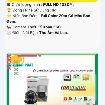
☀️ Chất lượng hình :
FULL HD 1080P .
🏆 Công Nghệ Sử Dụng :
IP.
⭐ Nhìn Ban Đêm :
Full Color 20m Có Màu Ban
Ðêm.
🐜 Camera Thiết Kế
Xoay 360.
️💮 Điểm Nỗi Bật :
Thu Âm Và Loa.