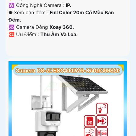
⚛️ Công Nghệ Camera :
IP.
❈ Xem ban đêm :
Full Color 20m Có Màu Ban
Ðêm.
🕉️ Camera Dòng
Xoay 360.
️🆑 Ưu Điểm :
Thu Âm Và Loa.