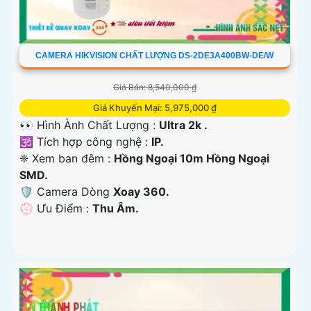
CAMERA HIKVISION CHẤT LƯỢNG DS-2DE3A400BW-DE/W
Giá Bán: 8,540,000 ₫
Giá Khuyến Mại: 5,975,000 ₫
👀 Hình Ành Chất Lượng :
Ultra 2k .
🕉️ Tích hợp công nghệ :
IP.
❈ Xem ban đêm :
Hồng Ngoại 10m Hồng Ngoại
SMD.
🛡 Camera Dòng
Xoay 360.
️💮 Ưu Điểm :
Thu Âm.