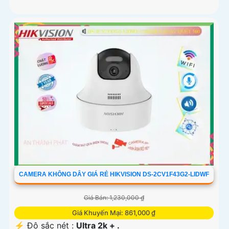
CAMERA KHÔNG DÂY GIÁ RẺ HIKVISION DS-2CV1F43G2-LIDWF
Giá Bán: 1,230,000 ₫
Giá Khuyến Mại: 861,000 ₫
️⚡ Độ sắc nét :
Ultra 2k + .