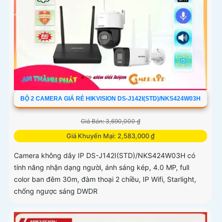
BỘ 2 CAMERA GIÁ RẺ HIKVISION DS-J142I(STD)/NKS424W03H
Giá Bán: 3,690,000 ₫
Giá Khuyến Mại: 2,583,000 ₫
Camera không dây IP DS-J142I(STD)/NKS424W03H có
tính năng nhận dạng người, ánh sáng kép, 4.0 MP, full
color ban đêm 30m, đàm thoại 2 chiều, IP Wifi, Starlight,
chống ngược sáng DWDR