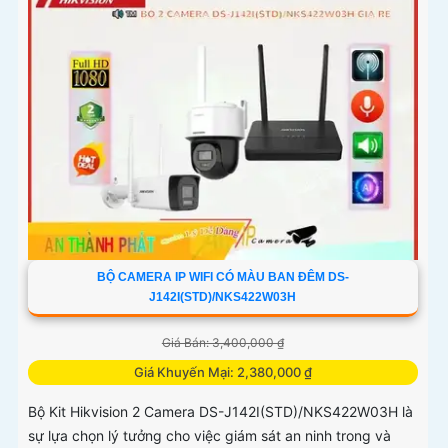
BỘ CAMERA IP WIFI CÓ MÀU BAN ĐÊM DS-
J142I(STD)/NKS422W03H
Giá Bán: 3,400,000 ₫
Giá Khuyến Mại: 2,380,000 ₫
Bộ Kit Hikvision 2 Camera DS-J142I(STD)/NKS422W03H là
sự lựa chọn lý tưởng cho việc giám sát an ninh trong và