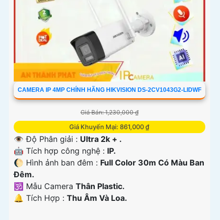
CAMERA IP 4MP CHÍNH HÃNG HIKVISION DS-2CV1043G2-LIDWF
Giá Bán: 1,230,000 ₫
Giá Khuyến Mại: 861,000 ₫
👁 Độ Phân giải :
Ultra 2k + .
🤖️ Tích hợp công nghệ :
IP.
🌔 Hình ảnh ban đêm :
Full Color 30m Có Màu Ban
Ðêm.
🕉️ Mẫu Camera
Thân Plastic.
️🔔 Tích Hợp :
Thu Âm Và Loa.