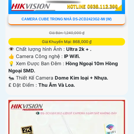
CAMERA CUBE TRONG NHÀ DS-2CD2423G2-IW (W)
Giá Bán: 1,240,000 ₫
Giá Khuyến Mại: 868,000 ₫
👁 Chất lượng hình Ảnh :
Ultra 2k + .
👍 Camera Công nghệ :
IP Wifi.
💡 Xem Được Ban Đêm :
Hồng Ngoại 10m Hồng
Ngoại SMD.
🐜 Thiết Kế Camera
Dome Kim loại + Nhựa.
️₤ Đặt Điểm :
Thu Âm Và Loa.