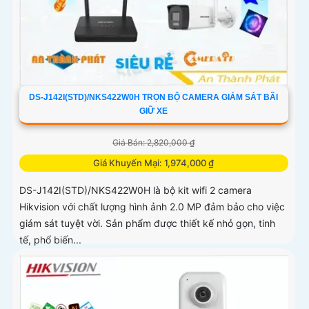
DS-J142I(STD)/NKS422W0H TRỌN BỘ CAMERA GIÁM SÁT BÃI
GIỮ XE
Giá Bán: 2,820,000 ₫
Giá Khuyến Mại: 1,974,000 ₫
DS-J142I(STD)/NKS422W0H là bộ kit wifi 2 camera
Hikvision với chất lượng hình ảnh 2.0 MP đảm bảo cho việc
giám sát tuyệt vời. Sản phẩm được thiết kế nhỏ gọn, tinh
tế, phổ biến...