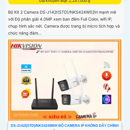
Giá Khuyến Mại: 2,247,000 ₫
Bộ Kit 2 Camera DS-J142I(STD)/NKS424W02H mạnh mẽ
với Độ phân giải 4.0MP xem ban đêm Full Color, wifi IP,
chụp hình sắc nét. Camera được trang bị micro tích hợp và
chức năng đàm...
DS-J142I(STD)/NKS424W0H BỘ CAMERA IP KHÔNG DÂY CHÍNH