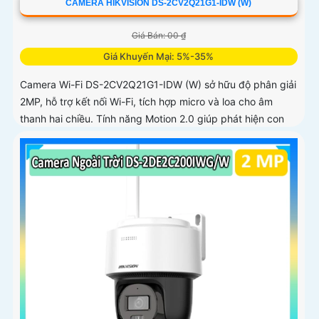
CAMERA HIKVISION DS-2CV2Q21G1-IDW (W)
Giá Bán: 00 ₫
Giá Khuyến Mại: 5%-35%
Camera Wi-Fi DS-2CV2Q21G1-IDW (W) sở hữu độ phân giải
2MP, hỗ trợ kết nối Wi-Fi, tích hợp micro và loa cho âm
thanh hai chiều. Tính năng Motion 2.0 giúp phát hiện con
người chính xác