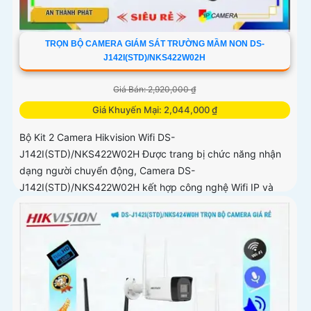
TRỌN BỘ CAMERA GIÁM SÁT TRƯỜNG MẦM NON DS-
J142I(STD)/NKS422W02H
Giá Bán: 2,920,000 ₫
Giá Khuyến Mại: 2,044,000 ₫
Bộ Kit 2 Camera Hikvision Wifi DS-
J142I(STD)/NKS422W02H Được trang bị chức năng nhận
dạng người chuyển động, Camera DS-
J142I(STD)/NKS422W02H kết hợp công nghệ Wifi IP và
Ánh Sáng...