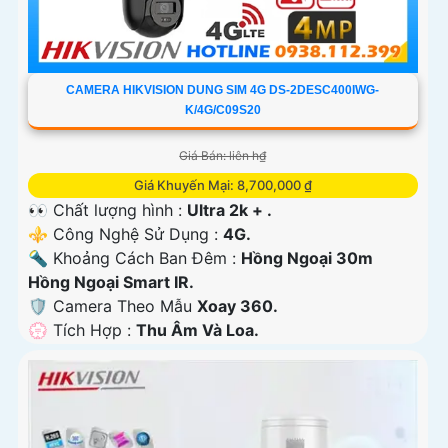
CAMERA HIKVISION DUNG SIM 4G DS-2DESC400IWG-
K/4G/C09S20
Giá Bán: liên h₫
Giá Khuyến Mại: 8,700,000 ₫
👀 Chất lượng hình :
Ultra 2k + .
⚜️ Công Nghệ Sử Dụng :
4G.
🔦 Khoảng Cách Ban Đêm :
Hồng Ngoại 30m
Hồng Ngoại Smart IR.
🛡 Camera Theo Mẫu
Xoay 360.
️💮 Tích Hợp :
Thu Âm Và Loa.