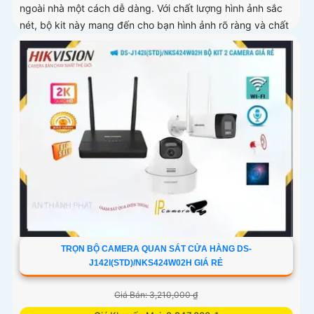
ngoài nhà một cách dễ dàng. Với chất lượng hình ảnh sắc
nét, bộ kit này mang đến cho bạn hình ảnh rõ ràng và chất
lượng cao
TRỌN BỘ CAMERA QUAN SÁT CỬA HÀNG DS-
J142I(STD)/NKS424W02H GIÁ RẺ
Giá Bán: 3,210,000 ₫