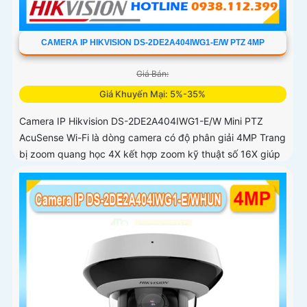
CAMERA IP HIKVISION DS-2DE2A404IWG1-E/W PTZ 4MP
Giá Bán:
Giá Khuyến Mại: 5%-35%
Camera IP Hikvision DS-2DE2A404IWG1-E/W Mini PTZ
AcuSense Wi-Fi là dòng camera có độ phân giải 4MP Trang
bị zoom quang học 4X kết hợp zoom kỹ thuật số 16X giúp
quan sát rõ các đối tượng ở khoảng cách xa