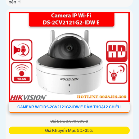
nén H
CAMEAR WIFI DS-2CV2121G2-IDW E ĐÀM THOẠI 2 CHIỀU
Giá Bán: 3,070,000 ₫
Giá Khuyến Mại: 5%-35%