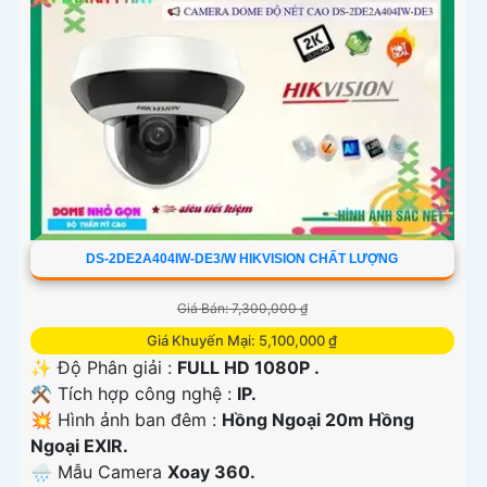
DS-2DE2A404IW-DE3/W HIKVISION CHẤT LƯỢNG
Giá Bán: 7,300,000 ₫
Giá Khuyến Mại: 5,100,000 ₫
✨ Độ Phân giải :
FULL HD 1080P .
⚒ Tích hợp công nghệ :
IP.
💥 Hình ảnh ban đêm :
Hồng Ngoại 20m Hồng
Ngoại EXIR.
🌧️ Mẫu Camera
Xoay 360.