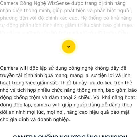
Camera Công Nghệ WizSense được trang bị tính năng
nhận diện thông minh, giúp phát hiện và phân biệt người,
phương tiện với độ chính xác cao. Hệ thống có khả năng
tự động phân tích hình ảnh, giảm thiểu cảnh báo giả mạo.
Ngoài ra, camera còn hỗ trợ quan sát rõ nét trong điều
kiện ánh sáng yếu nhờ công nghệ Starlight và các tính
năng này giúp nâng cao hiệu quả giám sát và bảo vệ an
ninh tốt hơn.
Camera wifi độc lập sử dụng công nghệ không dây để
truyền tải hình ảnh qua mạng, mang lại sự tiện lợi và linh
hoạt trong việc giám sát. Thiết bị này lưu dữ liệu trên thẻ
nhớ và tích hợp nhiều chức năng thông minh, bao gồm báo
động chống trộm và đàm thoại 2 chiều. Với khả năng hoạt
động độc lập, camera wifi giúp người dùng dễ dàng theo
dõi an ninh mọi lúc, mọi nơi, nâng cao hiệu quả bảo mật
cho gia đình và doanh nghiệp.