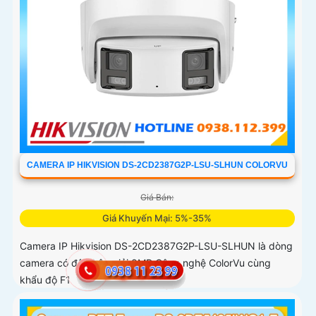
CAMERA IP HIKVISION DS-2CD2387G2P-LSU-SLHUN COLORVU
Giá Bán:
Giá Khuyến Mại: 5%-35%
Camera IP Hikvision DS-2CD2387G2P-LSU-SLHUN là dòng
camera có độ phân giải 8MP Công nghệ ColorVu cùng
khẩu độ F1