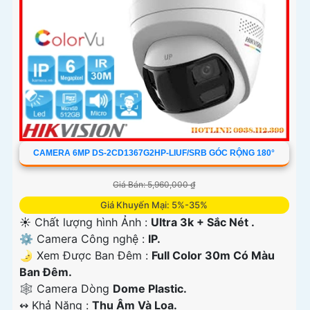
CAMERA 6MP DS-2CD1367G2HP-LIUF/SRB GÓC RỘNG 180°
Giá Bán: 5,960,000 ₫
Giá Khuyến Mại: 5%-35%
☀️ Chất lượng hình Ảnh :
Ultra 3k + Sắc Nét .
⚙ Camera Công nghệ :
IP.
🌛 Xem Được Ban Đêm :
Full Color 30m Có Màu
Ban Ðêm.
🕸️ Camera Dòng
Dome Plastic.
️↭ Khả Năng :
Thu Âm Và Loa.