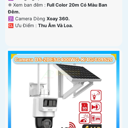
❈ Xem ban đêm :
Full Color 20m Có Màu Ban
Ðêm.
🕉️ Camera Dòng
Xoay 360.
️🆑 Ưu Điểm :
Thu Âm Và Loa.