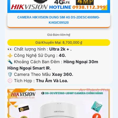
CAMERA HIKVISION DUNG SIM 4G DS-2DESC400IWG-
K/4G/C09S20
Giá Bán: liên h₫
Giá Khuyến Mại: 8,700,000 ₫
👀 Chất lượng hình :
Ultra 2k + .
⚜️ Công Nghệ Sử Dụng :
4G.
🔦 Khoảng Cách Ban Đêm :
Hồng Ngoại 30m
Hồng Ngoại Smart IR.
🛡 Camera Theo Mẫu
Xoay 360.
️💮 Tích Hợp :
Thu Âm Và Loa.