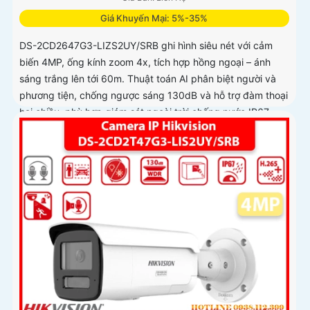
Giá Khuyến Mại: 5%-35%
DS-2CD2647G3-LIZS2UY/SRB ghi hình siêu nét với cảm
biến 4MP, ống kính zoom 4x, tích hợp hồng ngoại – ánh
sáng trắng lên tới 60m. Thuật toán AI phân biệt người và
phương tiện, chống ngược sáng 130dB và hỗ trợ đàm thoại
hai chiều, phù hợp giám sát ngoài trời chống nước IP67