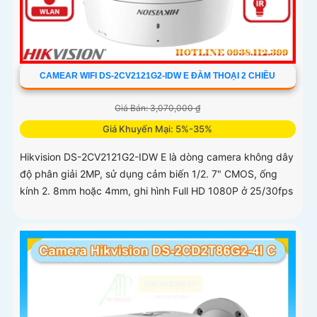
CAMEAR WIFI DS-2CV2121G2-IDW E ĐÀM THOẠI 2 CHIỀU
Giá Bán: 3,070,000 ₫
Giá Khuyến Mại: 5%-35%
Hikvision DS-2CV2121G2-IDW E là dòng camera không dây
độ phân giải 2MP, sử dụng cảm biến 1/2. 7" CMOS, ống
kính 2. 8mm hoặc 4mm, ghi hình Full HD 1080P ở 25/30fps