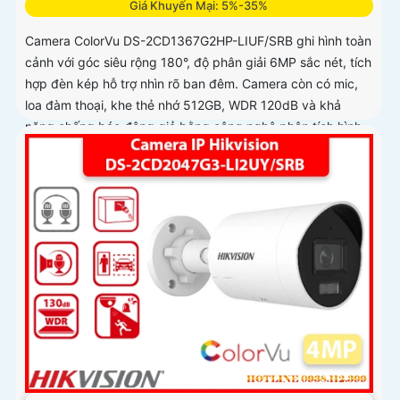
Giá Khuyến Mại: 5%-35%
Camera ColorVu DS-2CD1367G2HP-LIUF/SRB ghi hình toàn
cảnh với góc siêu rộng 180°, độ phân giải 6MP sắc nét, tích
hợp đèn kép hỗ trợ nhìn rõ ban đêm. Camera còn có mic,
loa đàm thoại, khe thẻ nhớ 512GB, WDR 120dB và khả
năng chống báo động giả bằng công nghệ phân tích hình
ảnh thông minh