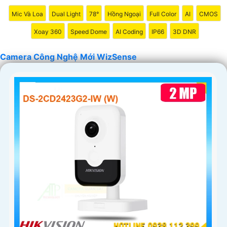
'
Mic Và Loa
Dual Light
78°
Hồng Ngoại
Full Color
AI
CMOS
Xoay 360
Speed Dome
AI Coding
IP66
3D DNR
Camera Công Nghệ Mới WizSense