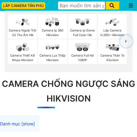
LẮP CAMERA TÂN PHÚ
Camera Ngoài Trời
Camera Ip 360
Camera Ip Dome
Lắp Camera
Có Thu Âm Hik
Hikvision
Full Color Hik
H.265+ Hikvision
Camera Thiết Kế
Camera Lux Thấp
Camera Full Hd
Camera Thân To
Nhựa Hikvision
Hikvision
1080P
Kbvision
CAMERA CHỐNG NGƯỢC SÁNG
HIKVISION