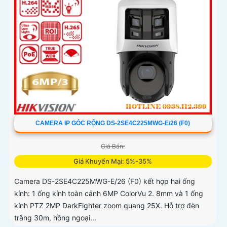
CAMERA IP GÓC RỘNG DS-2SE4C225MWG-E/26 (F0)
Giá Bán:
Giá Khuyến Mại: 5%-35%
Camera DS-2SE4C225MWG-E/26 (F0) kết hợp hai ống
kính: 1 ống kính toàn cảnh 6MP ColorVu 2. 8mm và 1 ống
kính PTZ 2MP DarkFighter zoom quang 25X. Hỗ trợ đèn
trắng 30m, hồng ngoại...