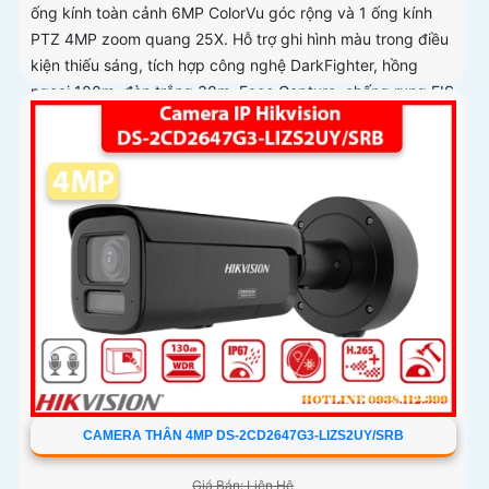
ống kính toàn cảnh 6MP ColorVu góc rộng và 1 ống kính
PTZ 4MP zoom quang 25X. Hỗ trợ ghi hình màu trong điều
kiện thiếu sáng, tích hợp công nghệ DarkFighter, hồng
ngoại 100m, đèn trắng 30m, Face Capture, chống rung EIS
và chuẩn nén H
CAMERA THÂN 4MP DS-2CD2647G3-LIZS2UY/SRB
Giá Bán: Liên Hệ