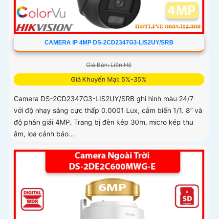
CAMERA IP 4MP DS-2CD2347G3-LIS2UY/SRB
Giá Bán: Liên Hệ
Giá Khuyến Mại: 5%-35%
Camera DS-2CD2347G3-LIS2UY/SRB ghi hình màu 24/7
với độ nhạy sáng cực thấp 0.0001 Lux, cảm biến 1/1. 8” và
độ phân giải 4MP. Trang bị đèn kép 30m, micro kép thu
âm, loa cảnh báo...