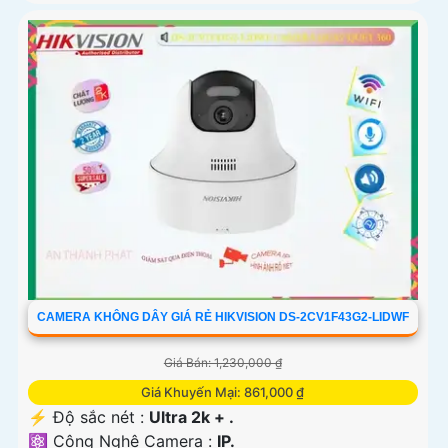
CAMERA KHÔNG DÂY GIÁ RẺ HIKVISION DS-2CV1F43G2-LIDWF
Giá Bán: 1,230,000 ₫
Giá Khuyến Mại: 861,000 ₫
️⚡ Độ sắc nét :
Ultra 2k + .
⚛️ Công Nghệ Camera :
IP.