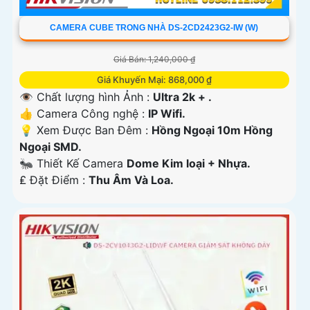
CAMERA CUBE TRONG NHÀ DS-2CD2423G2-IW (W)
Giá Bán: 1,240,000 ₫
Giá Khuyến Mại: 868,000 ₫
👁 Chất lượng hình Ảnh :
Ultra 2k + .
👍 Camera Công nghệ :
IP Wifi.
💡 Xem Được Ban Đêm :
Hồng Ngoại 10m Hồng
Ngoại SMD.
🐜 Thiết Kế Camera
Dome Kim loại + Nhựa.
️₤ Đặt Điểm :
Thu Âm Và Loa.