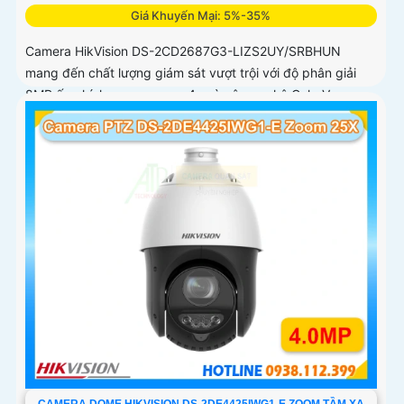
Giá Khuyến Mại: 5%-35%
Camera HikVision DS-2CD2687G3-LIZS2UY/SRBHUN
mang đến chất lượng giám sát vượt trội với độ phân giải
8MP ống kính zoom quang 4x và công nghệ ColorVu
CAMERA DOME HIKVISION DS-2DE4425IWG1-E ZOOM TẦM XA