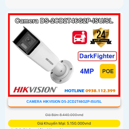
CAMERA HIKVISION DS-2CD2T46G2P-ISU/SL
Giá Bán: 8.440.000vnd
Giá Khuyến Mại: 5.150.000vnd