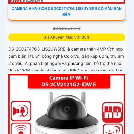
CAMERA HIKVISION DS-2CD2T47G3-LIS2UY/SRB CÓ MÀU BAN
ĐÊM
Giá Bán: Liên Hệ
Giá Khuyến Mại: 5%-35%
DS-2CD2T47G3-LIS2UY/SRB là camera thân 4MP tích hợp
cảm biến 1/1. 8", công nghệ ColorVu, đèn kép 60m, thu âm
2 chiều, AI phân biệt người và phương tiện, hỗ trợ thẻ nhớ
đến 512GB, chuẩn chống nước IP67, phù hợp giám sát ban
đêm màu sắc 24/7