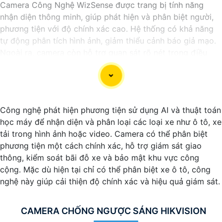
Camera Công Nghệ WizSense được trang bị tính năng
nhận diện thông minh, giúp phát hiện và phân biệt người,
phương tiện với độ chính xác cao. Hệ thống có khả năng
tự động phân tích hình ảnh, giảm thiểu cảnh báo giả mạo.
Ngoài ra, camera còn hỗ trợ quan sát rõ nét trong điều
kiện ánh sáng yếu nhờ công nghệ Starlight và các tính
năng này giúp nâng cao hiệu quả giám sát và bảo vệ an
ninh tốt hơn.
Công nghệ phát hiện phương tiện sử dụng AI và thuật toán
học máy để nhận diện và phân loại các loại xe như ô tô, xe
tải trong hình ảnh hoặc video. Camera có thể phân biệt
phương tiện một cách chính xác, hỗ trợ giám sát giao
thông, kiểm soát bãi đỗ xe và bảo mật khu vực công
cộng. Mặc dù hiện tại chỉ có thể phân biệt xe ô tô, công
nghệ này giúp cải thiện độ chính xác và hiệu quả giám sát.
CAMERA CHỐNG NGƯỢC SÁNG HIKVISION