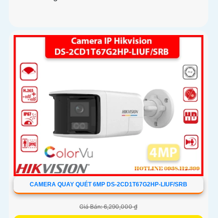
CAMERA QUAY QUÉT 6MP DS-2CD1T67G2HP-LIUF/SRB
Giá Bán: 6,290,000 ₫