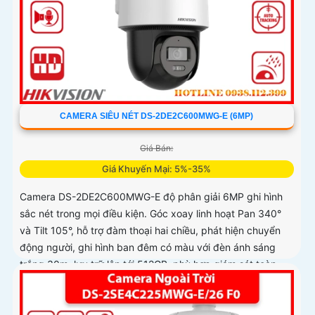
CAMERA SIÊU NÉT DS-2DE2C600MWG-E (6MP)
Giá Bán:
Giá Khuyến Mại: 5%-35%
Camera DS-2DE2C600MWG-E độ phân giải 6MP ghi hình
sắc nét trong mọi điều kiện. Góc xoay linh hoạt Pan 340°
và Tilt 105°, hỗ trợ đàm thoại hai chiều, phát hiện chuyển
động người, ghi hình ban đêm có màu với đèn ánh sáng
trắng 30m, lưu trữ lên tới 512GB, phù hợp giám sát toàn
diện