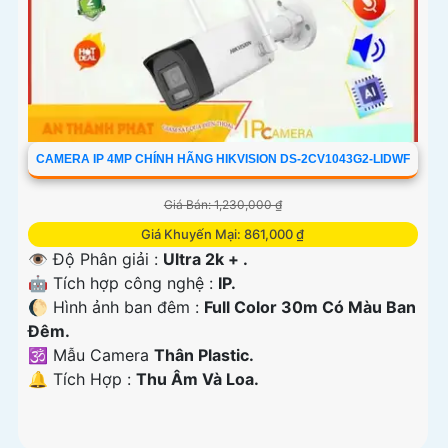
CAMERA IP 4MP CHÍNH HÃNG HIKVISION DS-2CV1043G2-LIDWF
Giá Bán: 1,230,000 ₫
Giá Khuyến Mại: 861,000 ₫
👁 Độ Phân giải :
Ultra 2k + .
🤖️ Tích hợp công nghệ :
IP.
🌔 Hình ảnh ban đêm :
Full Color 30m Có Màu Ban
Ðêm.
🕉️ Mẫu Camera
Thân Plastic.
️🔔 Tích Hợp :
Thu Âm Và Loa.