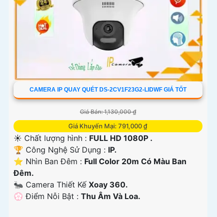
CAMERA IP QUAY QUÉT DS-2CV1F23G2-LIDWF GIÁ TỐT
Giá Bán: 1,130,000 ₫
Giá Khuyến Mại: 791,000 ₫
☀️ Chất lượng hình :
FULL HD 1080P .
🏆 Công Nghệ Sử Dụng :
IP.
⭐ Nhìn Ban Đêm :
Full Color 20m Có Màu Ban
Ðêm.
🐜 Camera Thiết Kế
Xoay 360.
️💮 Điểm Nỗi Bật :
Thu Âm Và Loa.