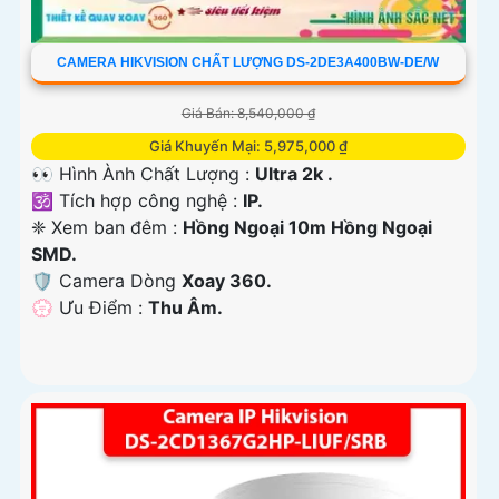
CAMERA HIKVISION CHẤT LƯỢNG DS-2DE3A400BW-DE/W
Giá Bán: 8,540,000 ₫
Giá Khuyến Mại: 5,975,000 ₫
👀 Hình Ành Chất Lượng :
Ultra 2k .
🕉️ Tích hợp công nghệ :
IP.
❈ Xem ban đêm :
Hồng Ngoại 10m Hồng Ngoại
SMD.
🛡 Camera Dòng
Xoay 360.
️💮 Ưu Điểm :
Thu Âm.