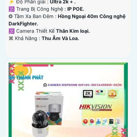
️⚡ Độ Phân giải :
Ultra 2k + .
🕉️ Trang Bị Công Nghệ :
IP POE.
❂ Tầm Xa Ban Đêm :
Hồng Ngoại 40m Công nghệ
DarkFighter.
🕉️ Camera Thiết Kế
Thân Kim loại.
️⌘ Khả Năng :
Thu Âm Và Loa.