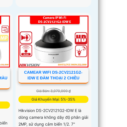
CAMEAR WIFI DS-2CV2121G2-
 MÀU
IDW E ĐÀM THOẠI 2 CHIỀU
Giá Bán: 3,070,000 ₫
Giá Khuyến Mại: 5%-35%
Hikvision DS-2CV2121G2-IDW E là
dòng camera không dây độ phân giải
biến
2MP, sử dụng cảm biến 1/2. 7"