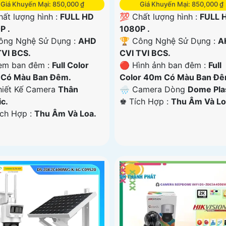
Giá Khuyến Mại: 850,000 ₫
Giá Khuyến Mại: 850,000 ₫
hất lượng hình :
FULL HD
💯 Chất lượng hình :
FULL 
P .
1080P .
Công Nghệ Sử Dụng :
AHD
🏆 Công Nghệ Sử Dụng :
A
TVI BCS.
CVI TVI BCS.
em ban đêm :
Full Color
🔴 Hình ảnh ban đêm :
Full
Có Màu Ban Ðêm.
Color 40m Có Màu Ban Ðê
hiết Kế Camera
Thân
🌧️ Camera Dòng
Dome Plas
ic.
️♚ Tích Hợp :
Thu Âm Và Lo
ích Hợp :
Thu Âm Và Loa.