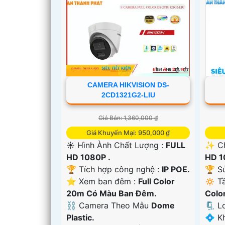
CAMERA HIKVISION DS-
2CD1321G2-LIU
Giá Bán: 1,360,000 ₫
Giá Khuyến Mại: 950,000 ₫
☀️ Hình Ành Chất Lượng :
FULL
✨ Ch
HD 1080P .
HD 1
🏆 Tích hợp công nghệ :
IP POE.
🏆 S
⭐ Xem ban đêm :
Full Color
🔅 T
'
20m Có Màu Ban Ðêm.
Colo
⛓ Camera Theo Mẫu
Dome
🗜️ 
Plastic.
️💠 