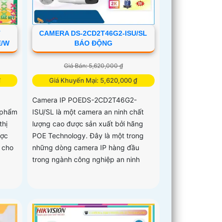
T
CAMERA DS-2CD2T46G2-ISU/SL
E/W
BÁO ĐỘNG
Giá Bán: 5,620,000 ₫
₫
Giá Khuyến Mại: 5,620,000 ₫
Camera IP POEDS-2CD2T46G2-
 phẩm
ISU/SL là một camera an ninh chất
thị
lượng cao được sản xuất bởi hãng
ược
POE Technology. Đây là một trong
 cho
những dòng camera IP hàng đầu
trong ngành công nghiệp an ninh