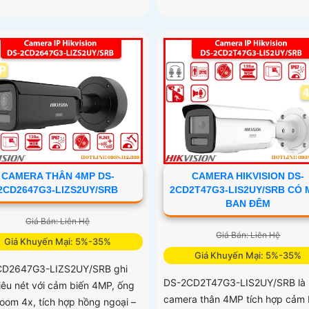
CAMERA THÂN 4MP DS-
CAMERA HIKVISION DS-
2CD2647G3-LIZS2UY/SRB
2CD2T47G3-LIS2UY/SRB CÓ
BAN ĐÊM
Giá Bán: Liên Hệ
Giá Bán: Liên Hệ
Giá Khuyến Mại: 5%-35%
Giá Khuyến Mại: 5%-35%
CD2647G3-LIZS2UY/SRB ghi
DS-2CD2T47G3-LIS2UY/SRB là
siêu nét với cảm biến 4MP, ống
camera thân 4MP tích hợp cảm 
zoom 4x, tích hợp hồng ngoại –