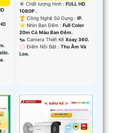
☀️ Chất lượng hình :
FULL HD
HD
1080P .
🏆 Công Nghệ Sử Dụng :
IP.
HD
⭐ Nhìn Ban Đêm :
Full Color
20m Có Màu Ban Ðêm.
🐜 Camera Thiết Kế
Xoay 360.
m.
️💮 Điểm Nỗi Bật :
Thu Âm Và
tic.
Loa.
a.