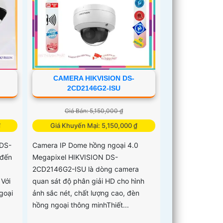
CAMERA HIKVISION DS-
2CD2146G2-ISU
Giá Bán: 5,150,000 ₫
₫
Giá Khuyến Mại: 5,150,000 ₫
 DS-
Camera IP Dome hồng ngoại 4.0
đến
Megapixel HIKVISION DS-
2CD2146G2-ISU là dòng camera
 Với
quan sát độ phân giải HD cho hình
goại
ảnh sắc nét, chất lượng cao, đèn
hồng ngoại thông minhThiết...