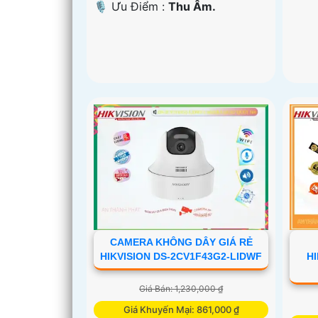
️🎙 Ưu Điểm :
Thu Âm.
CAMERA KHÔNG DÂY GIÁ RẺ
HIKVISION DS-2CV1F43G2-LIDWF
HI
Giá Bán: 1,230,000 ₫
Giá Khuyến Mại: 861,000 ₫