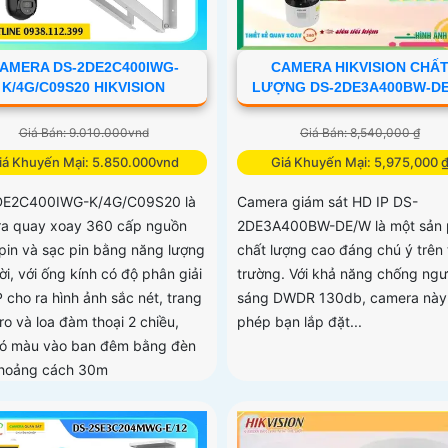
AMERA DS-2DE2C400IWG-
CAMERA HIKVISION CHẤ
K/4G/C09S20 HIKVISION
LƯỢNG DS-2DE3A400BW-D
Giá Bán: 9.010.000vnd
Giá Bán: 8,540,000 ₫
iá Khuyến Mại: 5.850.000vnd
Giá Khuyến Mại: 5,975,000 
DE2C400IWG-K/4G/C09S20 là
Camera giám sát HD IP DS-
a quay xoay 360 cấp nguồn
2DE3A400BW-DE/W là một sản
pin và sạc pin bằng năng lượng
chất lượng cao đáng chú ý trên 
ời, với ống kính có độ phân giải
trường. Với khả năng chống ng
 cho ra hình ảnh sắc nét, trang
sáng DWDR 130db, camera này
ro và loa đàm thoại 2 chiều,
phép bạn lắp đặt...
có màu vào ban đêm bằng đèn
hoảng cách 30m