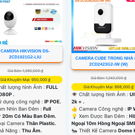
CAMERA HIKVISION DS-
2CD1021G2-LIU
CAMERA CUBE TRONG NHÀ 
2CD2423G2-IW (W)
Giá Bán: 1,360,000 ₫
Giá Bán: 1,240,000 ₫
Giá Khuyến Mại: 950,000 ₫
ất lượng hình Ảnh :
FULL
Giá Khuyến Mại: 868,000 ₫
080P .
👁 Chất lượng hình Ảnh :
Ul
ử dụng công nghệ :
IP POE.
2k + .
ầm Nhìn Ban Đêm :
Full
👍 Camera Công nghệ :
IP 
r 20m Có Màu Ban Ðêm.
💡 Xem Được Ban Đêm :
H
Loại Camera
Thân Plastic.
Ngoại 10m Hồng Ngoại SM
Khả Năng :
Thu Âm.
🐜 Thiết Kế Camera
Dome 