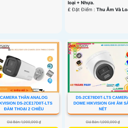
loại + Nhựa.
️₤ Đặt Điểm :
Thu Âm Và Lo
CAMERA THÂN ANALOG
DS-2CE78D0T-LTS CAMER
KVISION DS-2CE17D0T-LTS
DOME HIKVISION GHI ÂM S
ĐÀM THOẠI 2 CHIỀU
NÉT
Giá Bán: 1,000,000 ₫
Giá Bán: 1,000,000 ₫