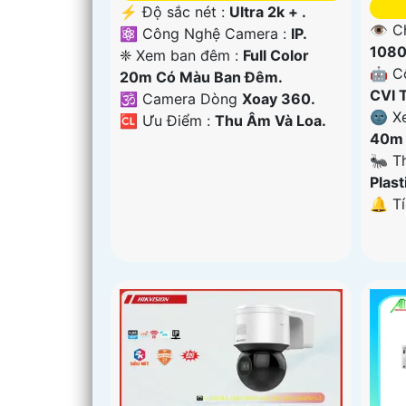
️⚡ Độ sắc nét :
Ultra 2k + .
👁 C
⚛️ Công Nghệ Camera :
IP.
1080
❈ Xem ban đêm :
Full Color
🤖️ 
20m Có Màu Ban Ðêm.
CVI 
🕉️ Camera Dòng
Xoay 360.
🌚 X
️🆑 Ưu Điểm :
Thu Âm Và Loa.
40m 
🐜 T
Plast
️🔔 T