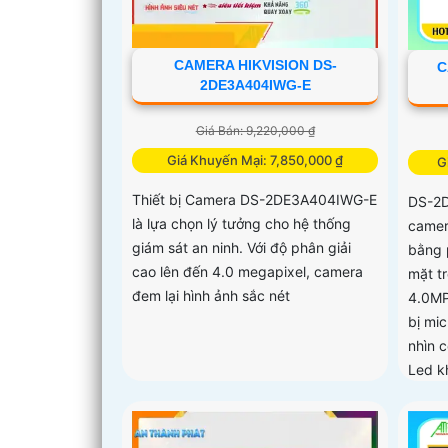
CAMERA HIKVISION DS-
C
2DE3A404IWG-E
Giá Bán: 9,220,000 ₫
Giá Khuyến Mại: 7,850,000 ₫
G
Thiết bị Camera DS-2DE3A404IWG-E
DS-2
là lựa chọn lý tưởng cho hệ thống
camer
giám sát an ninh. Với độ phân giải
bằng 
cao lên đến 4.0 megapixel, camera
mặt tr
đem lại hình ảnh sắc nét
4.0MP
bị mic
nhìn 
Led k