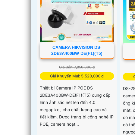
CAMERA HIKVISION DS-
2DE3A400BW-DE(F1)(T5)
Giá Bán: 7,850,000 ₫
Giá Khuyến Mại: 5,520,000 ₫
Thiết bị Camera IP POE DS-
DS-2
2DE3A400BW-DE(F1)(T5) cung cấp
camer
hình ảnh sắc nét lên đến 4.0
ống k
megapixel, cho chất lượng cao và
mắt, 
tiết kiệm. Được trang bị công nghệ IP
có mà
POE, camera hoạt...
có th
ngượ