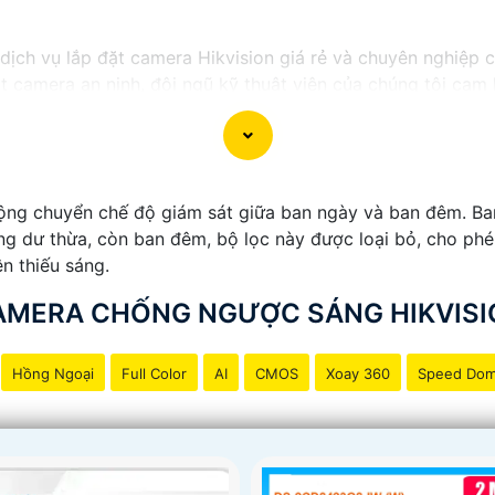
ị dịch vụ lắp đặt camera Hikvision giá rẻ và chuyên nghiệp 
ặt camera an ninh, đội ngũ kỹ thuật viên của chúng tôi ca
 phí.
ong những thương hiệu hàng đầu thế giới về giải pháp an n
ắn
chất lượng hình ảnh sắc nét mà còn đem đến sự tin cậy 
Hikvision giá rẻ và chuyên nghiệp cho dự án của mình, chú
ộng chuyển chế độ giám sát giữa ban ngày và ban đêm. Ba
áng dư thừa, còn ban đêm, bộ lọc này được loại bỏ, cho ph
ện thiếu sáng.
AMERA CHỐNG NGƯỢC SÁNG HIKVISI
Hồng Ngoại
Full Color
AI
CMOS
Xoay 360
Speed Do