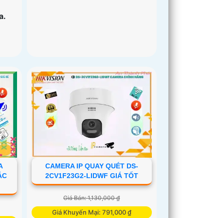
a.
A
CAMERA IP QUAY QUÉT DS-
ẮC
2CV1F23G2-LIDWF GIÁ TỐT
Giá Bán: 1,130,000 ₫
Giá Khuyến Mại: 791,000 ₫