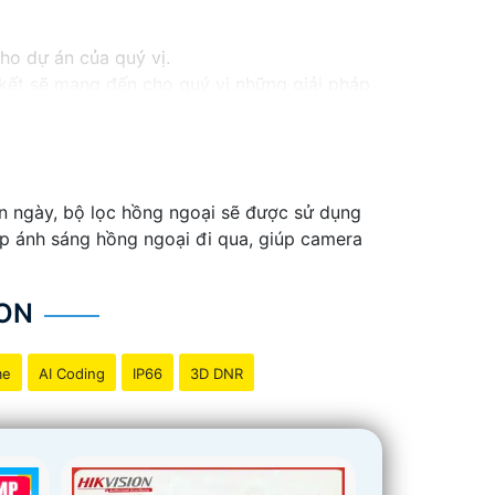
cho dự án của quý vị.
m kết sẽ mang đến cho quý vị những giải pháp
inh video. Với các tính năng và công nghệ
và an toàn cho dự án của quý vị.
ng tôi luôn sẵn lòng hỗ trợ và tư vấn cho quý
n ngày, bộ lọc hồng ngoại sẽ được sử dụng
ép ánh sáng hồng ngoại đi qua, giúp camera
ON
me
AI Coding
IP66
3D DNR