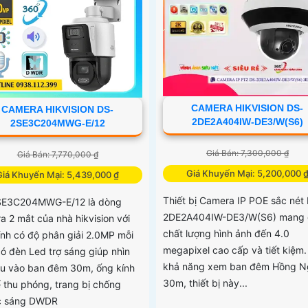
CAMERA HIKVISION DS-
CAMERA HIKVISION DS-
2DE2A404IW-DE3/W(S6)
2SE3C204MWG-E/12
Giá Bán: 7,300,000 ₫
Giá Bán: 7,770,000 ₫
Giá Khuyến Mại: 5,200,000 
Giá Khuyến Mại: 5,439,000 ₫
Thiết bị Camera IP POE sắc nét
SE3C204MWG-E/12 là dòng
2DE2A404IW-DE3/W(S6) mang 
a 2 mắt của nhà hikvision với
chất lượng hình ảnh đến 4.0
ính có độ phân giải 2.0MP mỗi
megapixel cao cấp và tiết kiệm.
có đèn Led trợ sáng giúp nhìn
khả năng xem ban đêm Hồng N
u vào ban đêm 30m, ống kính
30m, thiết bị này...
ể thu phóng, trang bị chống
c sáng DWDR