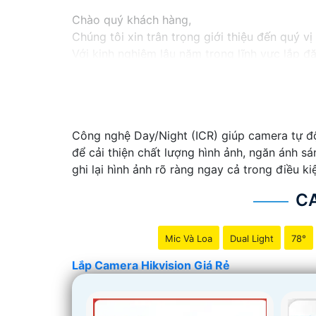
Chào quý khách hàng,
Chúng tôi xin trân trọng giới thiệu đến quý v
Với kinh nghiệm lâu năm trong lĩnh vực lắp đ
an ninh hiệu quả, đáng tin cậy và tiết kiệm chi
Camera của Hikvision được biết đến là một tr
tiên tiến, camera Hikvision không chỉ
chắc ch
Nếu quý vị quan tâm đến việc lắp đặt camera 
Công nghệ Day/Night (ICR) giúp camera tự đ
vị.
để cải thiện chất lượng hình ảnh, ngăn ánh s
ghi lại hình ảnh rõ ràng ngay cả trong điều ki
C
Mic Và Loa
Dual Light
78°
Lắp Camera Hikvision Giá Rẻ