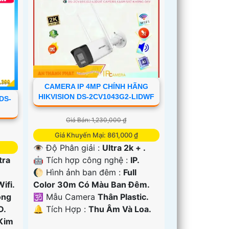
CAMERA IP 4MP CHÍNH HÃNG
HIKVISION DS-2CV1043G2-LIDWF
DS-
Giá Bán: 1,230,000 ₫
Giá Khuyến Mại: 861,000 ₫
👁 Độ Phân giải :
Ultra 2k + .
🤖️ Tích hợp công nghệ :
IP.
tra
🌔 Hình ảnh ban đêm :
Full
Color 30m Có Màu Ban Ðêm.
Wifi.
🕉️ Mẫu Camera
Thân Plastic.
ồng
️🔔 Tích Hợp :
Thu Âm Và Loa.
D.
Kim