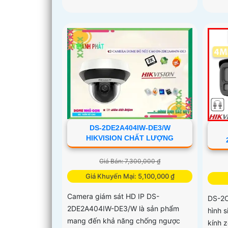
DS-2DE2A404IW-DE3/W
HIKVISION CHẤT LƯỢNG
Giá Bán: 7,300,000 ₫
Giá Khuyến Mại: 5,100,000 ₫
Camera giám sát HD IP DS-
DS-2
2DE2A404IW-DE3/W là sản phẩm
hình 
mang đến khả năng chống ngược
kính 