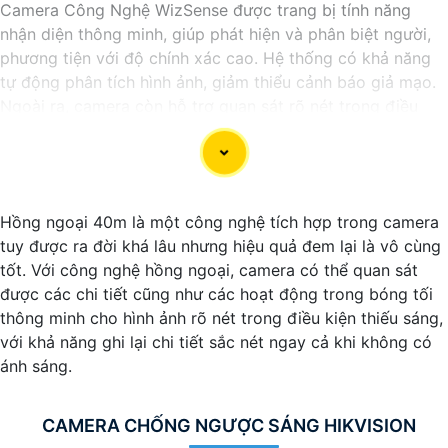
Camera Công Nghệ WizSense được trang bị tính năng
nhận diện thông minh, giúp phát hiện và phân biệt người,
phương tiện với độ chính xác cao. Hệ thống có khả năng
tự động phân tích hình ảnh, giảm thiểu cảnh báo giả mạo.
Ngoài ra, camera còn hỗ trợ quan sát rõ nét trong điều
kiện ánh sáng yếu nhờ công nghệ Starlight và các tính
năng này giúp nâng cao hiệu quả giám sát và bảo vệ an
ninh tốt hơn.
Hồng ngoại 40m là một công nghệ tích hợp trong camera
tuy được ra đời khá lâu nhưng hiệu quả đem lại là vô cùng
tốt. Với công nghệ hồng ngoại, camera có thể quan sát
được các chi tiết cũng như các hoạt động trong bóng tối
thông minh cho hình ảnh rõ nét trong điều kiện thiếu sáng,
với khả năng ghi lại chi tiết sắc nét ngay cả khi không có
ánh sáng.
CAMERA CHỐNG NGƯỢC SÁNG HIKVISION