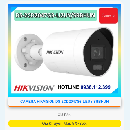
CAMERA HIKVISION DS-2CD2047G3-LI2UY/SRBHUN
Giá Bán:
Giá Khuyến Mại: 5%-35%