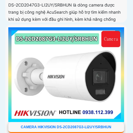
DS-2CD2047G3-LI2UY/SRBHUN là dòng camera được
trang bị công nghệ AcuSearch giúp hỗ trợ tìm kiếm nhanh
khi sử dụng kèm với đầu ghi hình, kèm khả năng chống
ngược sáng WDR 130dB, trang bị micro kép và loa hỗ trợ
đàm thoại 2 chiều, ống kính 4
CAMERA HIKVISION DS-2CD2087G3-LI2UY/SRBHUN