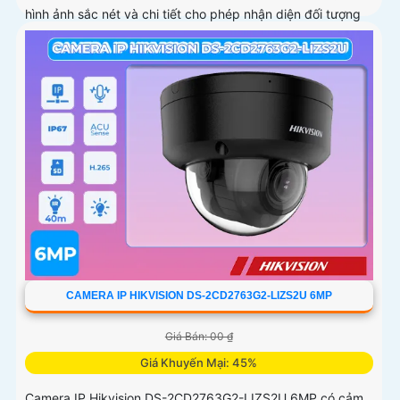
hình ảnh sắc nét và chi tiết cho phép nhận diện đối tượng
một cách chính xác
CAMERA IP HIKVISION DS-2CD2763G2-LIZS2U 6MP
Giá Bán: 00 ₫
Giá Khuyến Mại: 45%
Camera IP Hikvision DS-2CD2763G2-LIZS2U 6MP có cảm