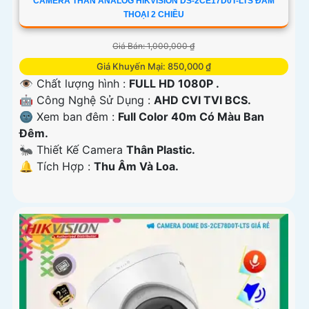
CAMERA THÂN ANALOG HIKVISION DS-2CE17D0T-LTS ĐÀM
THOẠI 2 CHIỀU
Giá Bán: 1,000,000 ₫
Giá Khuyến Mại: 850,000 ₫
👁 Chất lượng hình :
FULL HD 1080P .
🤖️ Công Nghệ Sử Dụng :
AHD CVI TVI BCS.
🌚 Xem ban đêm :
Full Color 40m Có Màu Ban
Ðêm.
🐜 Thiết Kế Camera
Thân Plastic.
️🔔 Tích Hợp :
Thu Âm Và Loa.