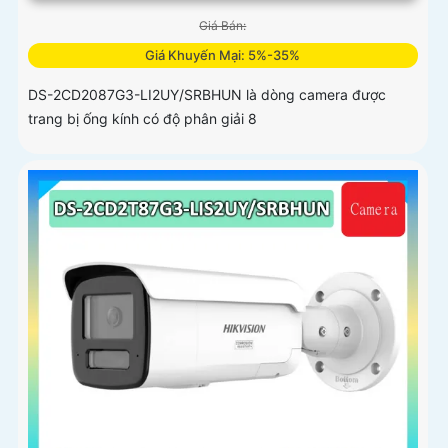
Giá Bán:
Giá Khuyến Mại: 5%-35%
DS-2CD2087G3-LI2UY/SRBHUN là dòng camera được
trang bị ống kính có độ phân giải 8