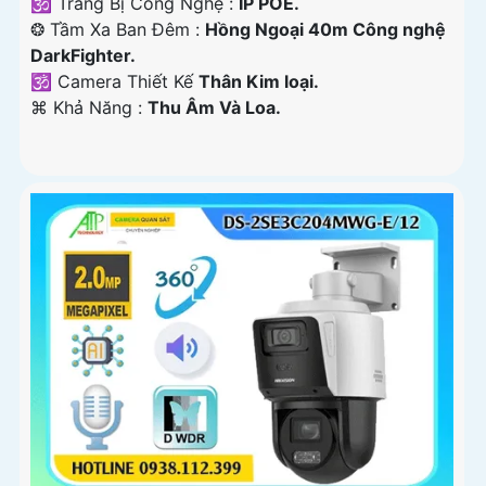
🕉️ Trang Bị Công Nghệ :
IP POE.
❂ Tầm Xa Ban Đêm :
Hồng Ngoại 40m Công nghệ
DarkFighter.
🕉️ Camera Thiết Kế
Thân Kim loại.
️⌘ Khả Năng :
Thu Âm Và Loa.