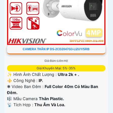
CAMERA THÂN IP DS-2CD2047G3-LI2UY/SRB
Giá Bán: Liên Hệ
Giá Khuyến Mại: 5%-35%
✨ Hình Ành Chất Lượng :
Ultra 2k + .
⚜️ Công Nghệ :
IP.
❃ Video Ban Đêm :
Full Color 40m Có Màu Ban
Ðêm.
🎼️ Mẫu Camera
Thân Plastic.
️📡 Tích Hợp :
Thu Âm Và Loa.