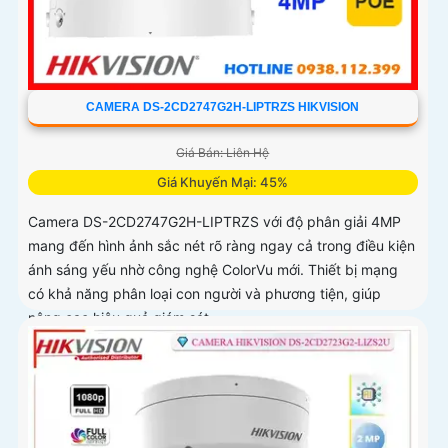
CAMERA DS-2CD2747G2H-LIPTRZS HIKVISION
Giá Bán: Liên Hệ
Giá Khuyến Mại: 45%
Camera DS-2CD2747G2H-LIPTRZS với độ phân giải 4MP
mang đến hình ảnh sắc nét rõ ràng ngay cả trong điều kiện
ánh sáng yếu nhờ công nghệ ColorVu mới. Thiết bị mạng
có khả năng phân loại con người và phương tiện, giúp
nâng cao hiệu quả giám sát