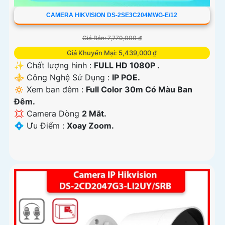
CAMERA HIKVISION DS-2SE3C204MWG-E/12
Giá Bán: 7,770,000 ₫
Giá Khuyến Mại: 5,439,000 ₫
✨ Chất lượng hình :
FULL HD 1080P .
⚜️ Công Nghệ Sử Dụng :
IP POE.
🔅 Xem ban đêm :
Full Color 30m Có Màu Ban
Ðêm.
💢 Camera Dòng
2 Mắt.
️💠 Ưu Điểm :
Xoay Zoom.