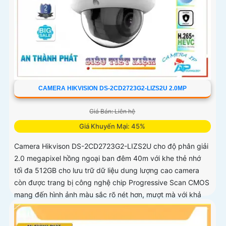
CAMERA HIKVISION DS-2CD2723G2-LIZS2U 2.0MP
Giá Bán: Liên hệ
Giá Khuyến Mại: 45%
Camera Hikvison DS-2CD2723G2-LIZS2U cho độ phân giải
2.0 megapixel hồng ngoại ban đêm 40m với khe thẻ nhớ
tối đa 512GB cho lưu trữ dữ liệu dung lượng cao camera
còn được trang bị công nghệ chip Progressive Scan CMOS
mang đến hình ảnh màu sắc rõ nét hơn, mượt mà với khả
năng quan sát Full Color trong khoảng cách 40m vào ban
đêm giúp camera có màu rõ nét như ban ngày