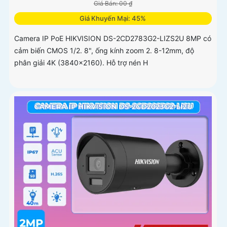
Giá Bán: 00 ₫
Giá Khuyến Mại: 45%
Camera IP PoE HIKVISION DS-2CD2783G2-LIZS2U 8MP có
cảm biến CMOS 1/2. 8", ống kính zoom 2. 8-12mm, độ
phân giải 4K (3840×2160). Hỗ trợ nén H