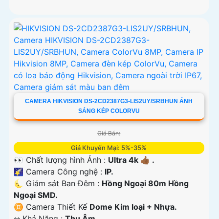
CAMERA HIKVISION DS-2CD2387G3-LIS2UY/SRBHUN ÁNH
SÁNG KÉP COLORVU
Giá Bán:
Giá Khuyến Mại: 5%-35%
👀 Chất lượng hình Ảnh :
Ultra 4k 👍🏾 .
🌠 Camera Công nghệ :
IP.
🌜 Giám sát Ban Đêm :
Hồng Ngoại 80m Hồng
Ngoại SMD.
♊ Camera Thiết Kế
Dome Kim loại + Nhựa.
️↭ Khả Năng :
Thu Âm.