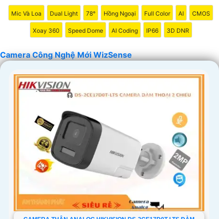
'
Mic Và Loa
Dual Light
78°
Hồng Ngoại
Full Color
AI
CMOS
Xoay 360
Speed Dome
AI Coding
IP66
3D DNR
Camera Công Nghệ Mới WizSense