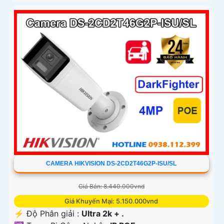
CAMERA HIKVISION DS-2CD2T46G2P-ISU/SL
Giá Bán: 8.440.000vnd
Giá Khuyến Mại: 5.150.000vnd
️⚡ Độ Phân giải :
Ultra 2k + .