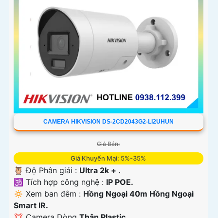
CAMERA HIKVISION DS-2CD2043G2-LI2UHUN
Giá Bán:
Giá Khuyến Mại: 5%-35%
🦉 Độ Phân giải :
Ultra 2k + .
🕉️ Tích hợp công nghệ :
IP POE.
🔅 Xem ban đêm :
Hồng Ngoại 40m Hồng Ngoại
Smart IR.
💢 Camera Dòng
Thân Plastic.