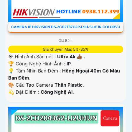
CAMERA IP HIKVISION DS-2CD2T87G2P-LSU-SLHUN COLORVU
Giá Bán:
Giá Khuyến Mại: 5%-35%
☀️ Hình Ảnh Sắc nét :
Ultra 4k 👍🏾 .
🏆 Công Nghệ Hình Ảnh :
IP.
💡 Tầm Nhìn Ban Đêm :
Hồng Ngoại 40m Có Màu
Ban Ðêm.
🎨 Cấu Tạo Camera
Thân Plastic.
️💫 Đặt Điểm :
Công Nghệ AI.