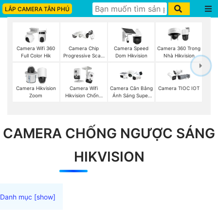
LẮP CAMERA TÂN PHÚ
Camera Wifi 360
Camera Chip
Camera Speed
Camera 360 Trong
Full Color Hik
Progressive Scan
Dom Hikvision
Nhà Hikvision
CMOS Hikvision
Camera Hikvision
Camera Wifi
Camera Cân Bằng
Camera TIOC IOT
Zoom
Hikvision Chống
Ánh Sáng Super
Trộm
Adapt
CAMERA CHỐNG NGƯỢC SÁNG
HIKVISION