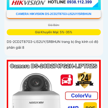
CAMERA HIKVISION DS-2CD2T87G3-LIS2UY/SRBHUN
Giá Bán:
Giá Khuyến Mại: 5%-35%
DS-2CD2T87G3-LIS2UY/SRBHUN trang bị ống kính có độ
phân giải 8