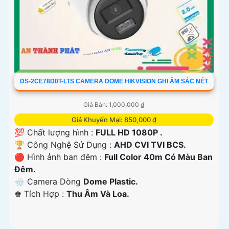
DS-2CE78D0T-LTS CAMERA DOME HIKVISION GHI ÂM SẮC NÉT
Giá Bán: 1,000,000 ₫
Giá Khuyến Mại: 850,000 ₫
💯 Chất lượng hình :
FULL HD 1080P .
🏆 Công Nghệ Sử Dụng :
AHD CVI TVI BCS.
🔴 Hình ảnh ban đêm :
Full Color 40m Có Màu Ban
Ðêm.
🌧️ Camera Dòng
Dome Plastic.
️♚ Tích Hợp :
Thu Âm Và Loa.