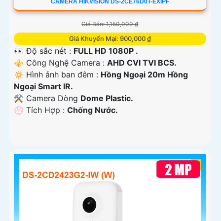
CAMERA HIKVISION DS-2CE76D0T-EXIPF
Giá Bán: 1,150,000 ₫
Giá Khuyến Mại: 900,000 ₫
👀 Độ sắc nét :
FULL HD 1080P .
⚜️ Công Nghệ Camera :
AHD CVI TVI BCS.
🔅 Hình ảnh ban đêm :
Hồng Ngoại 20m Hồng
Ngoại Smart IR.
⚒ Camera Dòng
Dome Plastic.
️💮 Tích Hợp :
Chống Nước.