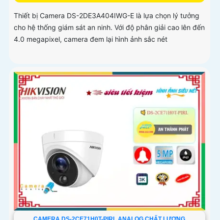
Thiết bị Camera DS-2DE3A404IWG-E là lựa chọn lý tưởng
cho hệ thống giám sát an ninh. Với độ phân giải cao lên đến
4.0 megapixel, camera đem lại hình ảnh sắc nét
CAMERA DS-2CE71H0T-PIRL ANALOG CHẤT LƯỢNG