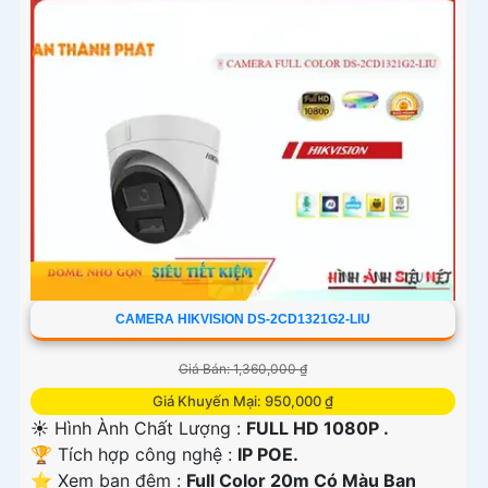
CAMERA HIKVISION DS-2CD1321G2-LIU
Giá Bán: 1,360,000 ₫
Giá Khuyến Mại: 950,000 ₫
☀️ Hình Ành Chất Lượng :
FULL HD 1080P .
🏆 Tích hợp công nghệ :
IP POE.
⭐ Xem ban đêm :
Full Color 20m Có Màu Ban