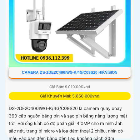
CAMERA DS-2DE2C400IWG-K/4G/C09S20 HIKVISION
Giá Bán: 9.010.000vnd
Giá Khuyến Mại: 5.850.000vnd
DS-2DE2C400IWG-K/4G/C09S20 là camera quay xoay
360 cấp nguồn bằng pin và sạc pin bằng năng lượng mặt
trời, với ống kính có độ phân giải 4.0MP cho ra hình ảnh
sắc nét, trang bị micro và loa đàm thoại 2 chiều, nhìn có
màu vào ban đêm bằng đèn Led khoảng cách 30m