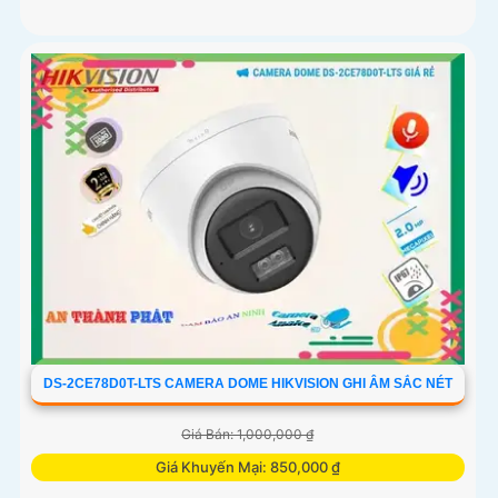
DS-2CE78D0T-LTS CAMERA DOME HIKVISION GHI ÂM SẮC NÉT
Giá Bán: 1,000,000 ₫
Giá Khuyến Mại: 850,000 ₫