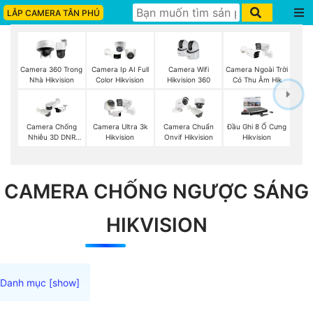
LẮP CAMERA TÂN PHÚ
Camera Wifi
Camera 360 Trong
Camera Ip AI Full
Camera Ngoài Trời
Hikvision 360
Nhà Hikvision
Color Hikvision
Có Thu Âm Hik
Camera Chống
Camera Ultra 3k
Camera Chuẩn
Đầu Ghi 8 Ổ Cưng
Nhiễu 3D DNR
Hikvision
Onvif Hikvision
Hikvision
Hikvison
CAMERA CHỐNG NGƯỢC SÁNG
HIKVISION