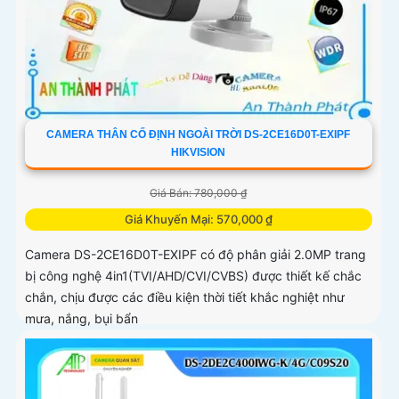
CAMERA THÂN CỐ ĐỊNH NGOÀI TRỜI DS-2CE16D0T-EXIPF
HIKVISION
Giá Bán: 780,000 ₫
Giá Khuyến Mại: 570,000 ₫
Camera DS-2CE16D0T-EXIPF có độ phân giải 2.0MP trang
bị công nghệ 4in1(TVI/AHD/CVI/CVBS) được thiết kế chắc
chắn, chịu được các điều kiện thời tiết khắc nghiệt như
mưa, nắng, bụi bẩn