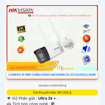
CAMERA IP 4MP CHÍNH HÃNG HIKVISION DS-2CV1043G2-LIDWF
Giá Bán: 1,230,000 ₫
Giá Khuyến Mại: 861,000 ₫
👁 Độ Phân giải :
Ultra 2k + .
🤖️ Tích hợp công nghệ :
IP.