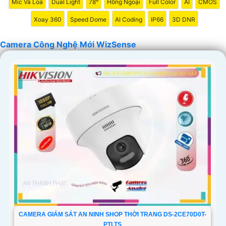
Mic Và Loa
Dual Light
78°
Hồng Ngoại
Full Color
AI
CMOS
'
Xoay 360
Speed Dome
AI Coding
IP66
3D DNR
Camera Công Nghệ Mới WizSense
CAMERA GIÁM SÁT AN NINH SHOP THỜI TRANG DS-2CE70D0T-
PTLTS