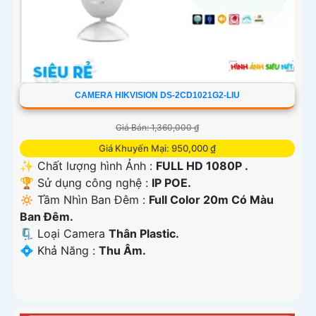
CAMERA HIKVISION DS-2CD1021G2-LIU
Giá Bán: 1,360,000 ₫
Giá Khuyến Mại: 950,000 ₫
✨ Chất lượng hình Ảnh :
FULL HD 1080P .
🏆 Sử dụng công nghệ :
IP POE.
🔅 Tầm Nhìn Ban Đêm :
Full Color 20m Có Màu
Ban Ðêm.
🗜️ Loại Camera
Thân Plastic.
️💠 Khả Năng :
Thu Âm.