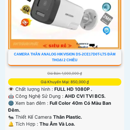
CAMERA THÂN ANALOG HIKVISION DS-2CE17D0T-LTS ĐÀM
THOẠI 2 CHIỀU
Giá Bán: 1,000,000 ₫
Giá Khuyến Mại: 850,000 ₫
👁 Chất lượng hình :
FULL HD 1080P .
🤖️ Công Nghệ Sử Dụng :
AHD CVI TVI BCS.
🌚 Xem ban đêm :
Full Color 40m Có Màu Ban
Ðêm.
🐜 Thiết Kế Camera
Thân Plastic.
️🔔 Tích Hợp :
Thu Âm Và Loa.