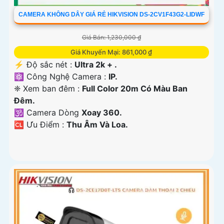
CAMERA KHÔNG DÂY GIÁ RẺ HIKVISION DS-2CV1F43G2-LIDWF
Giá Bán: 1,230,000 ₫
Giá Khuyến Mại: 861,000 ₫
️⚡ Độ sắc nét :
Ultra 2k + .
⚛️ Công Nghệ Camera :
IP.
❈ Xem ban đêm :
Full Color 20m Có Màu Ban
Ðêm.
🕉️ Camera Dòng
Xoay 360.
️🆑 Ưu Điểm :
Thu Âm Và Loa.