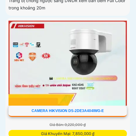
Trang bị chống ngược sáng DWDR xem ban đêm Full Color
trong khoảng 20m
CAMERA HIKVISION DS-2DE3A404IWG-E
Giá Bán: 9,220,000 ₫
Giá Khuyến Mại: 7,850,000 ₫