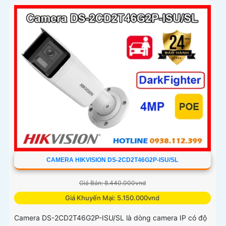
CAMERA HIKVISION DS-2CD2T46G2P-ISU/SL
Giá Bán: 8.440.000vnd
Giá Khuyến Mại: 5.150.000vnd
Camera DS-2CD2T46G2P-ISU/SL là dòng camera IP có độ