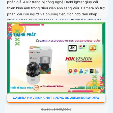
phân giải 4MP trang bị công nghệ DarkFighter giúp cải
thiện hình ảnh trong điều kiện ánh sáng yếu. Camera hỗ trợ
phân loại con người và phương tiện, tích hợp đèn nhấp
nháy và báo động âm thanh, cùng âm thanh hai chiều để
giao tiếp từ xa
CAMERA HIKVISION CHẤT LƯỢNG DS-2DE3A400BW-DE/W
Giá Bán: 8,540,000 ₫