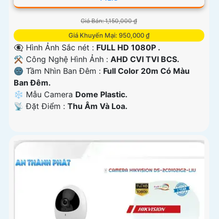
Giá Bán: 1,150,000 ₫
Giá Khuyến Mại: 950,000 ₫
👁️‍🗨 Hình Ảnh Sắc nét :
FULL HD 1080P .
⚒ Công Nghệ Hình Ảnh :
AHD CVI TVI BCS.
🌚 Tầm Nhìn Ban Đêm :
Full Color 20m Có Màu
Ban Ðêm.
❄ Mẫu Camera
Dome Plastic.
️📡 Đặt Điểm :
Thu Âm Và Loa.