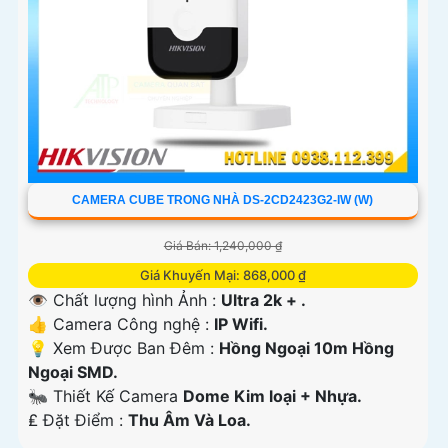
CAMERA CUBE TRONG NHÀ DS-2CD2423G2-IW (W)
Giá Bán: 1,240,000 ₫
Giá Khuyến Mại: 868,000 ₫
👁 Chất lượng hình Ảnh :
Ultra 2k + .
👍 Camera Công nghệ :
IP Wifi.
💡 Xem Được Ban Đêm :
Hồng Ngoại 10m Hồng
Ngoại SMD.
🐜 Thiết Kế Camera
Dome Kim loại + Nhựa.
️₤ Đặt Điểm :
Thu Âm Và Loa.