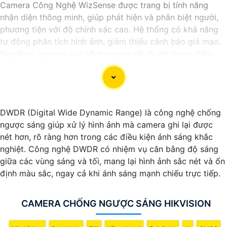
Camera Công Nghệ WizSense được trang bị tính năng
nhận diện thông minh, giúp phát hiện và phân biệt người,
phương tiện với độ chính xác cao. Hệ thống có khả năng
tự động phân tích hình ảnh, giảm thiểu cảnh báo giả mạo.
Ngoài ra, camera còn hỗ trợ quan sát rõ nét trong điều
kiện ánh sáng yếu nhờ công nghệ Starlight và các tính
năng này giúp nâng cao hiệu quả giám sát và bảo vệ an
ninh tốt hơn.
DWDR (Digital Wide Dynamic Range) là công nghệ chống
ngược sáng giúp xử lý hình ảnh mà camera ghi lại được
nét hơn, rõ ràng hơn trong các điều kiện ánh sáng khắc
nghiệt. Công nghệ DWDR có nhiệm vụ cân bằng độ sáng
giữa các vùng sáng và tối, mang lại hình ảnh sắc nét và ổn
định màu sắc, ngay cả khi ánh sáng mạnh chiếu trực tiếp.
CAMERA CHỐNG NGƯỢC SÁNG HIKVISION