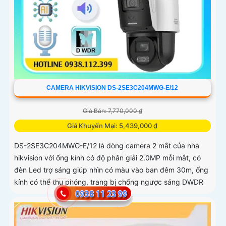
CAMERA HIKVISION DS-2SE3C204MWG-E/12
Giá Bán: 7,770,000 ₫
Giá Khuyến Mại: 5,439,000 ₫
DS-2SE3C204MWG-E/12 là dòng camera 2 mắt của nhà
hikvision với ống kính có độ phân giải 2.0MP mỗi mắt, có
đèn Led trợ sáng giúp nhìn có màu vào ban đêm 30m, ống
kính có thể thu phóng, trang bị chống ngược sáng DWDR