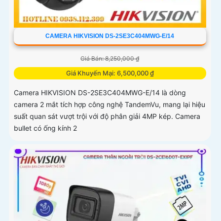
CAMERA HIKVISION DS-2SE3C404MWG-E/14
Giá Bán: 8,250,000 ₫
Giá Khuyến Mại: 6,500,000 ₫
Camera HIKVISION DS-2SE3C404MWG-E/14 là dòng
camera 2 mắt tích hợp công nghệ TandemVu, mang lại hiệu
suất quan sát vượt trội với độ phân giải 4MP kép. Camera
bullet có ống kính 2