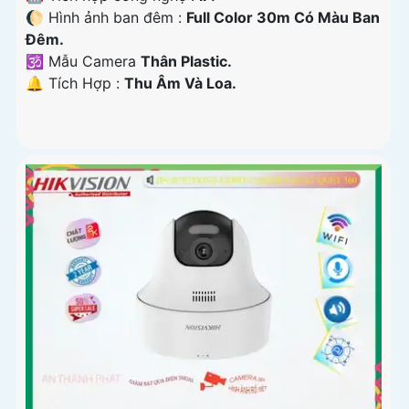
🌔 Hình ảnh ban đêm :
Full Color 30m Có Màu Ban
Ðêm.
🕉️ Mẫu Camera
Thân Plastic.
️🔔 Tích Hợp :
Thu Âm Và Loa.