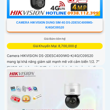
CAMERA HIKVISION DUNG SIM 4G DS-2DESC400IWG-
K/4G/C09S20
Giá Bán: liên h₫
Giá Khuyến Mại: 8,700,000 ₫
Camera HIKVISION DS-2DESC400IWG-K/4G/C09S20
mang lại khả năng giám sát mạnh mẽ với cảm biến 1/2. 7"
CMOS độ phân giải 4MP cho hình ảnh rõ nét cả ngày lẫn
đêm