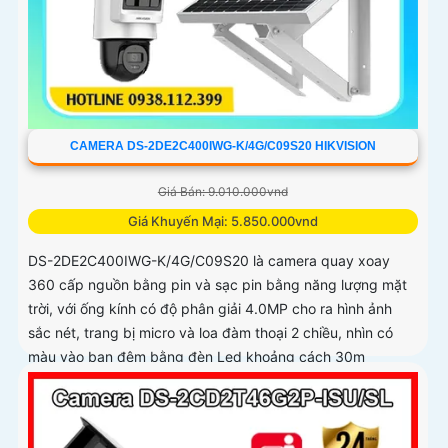
CAMERA DS-2DE2C400IWG-K/4G/C09S20 HIKVISION
Giá Bán: 9.010.000vnd
Giá Khuyến Mại: 5.850.000vnd
DS-2DE2C400IWG-K/4G/C09S20 là camera quay xoay
360 cấp nguồn bằng pin và sạc pin bằng năng lượng mặt
trời, với ống kính có độ phân giải 4.0MP cho ra hình ảnh
sắc nét, trang bị micro và loa đàm thoại 2 chiều, nhìn có
màu vào ban đêm bằng đèn Led khoảng cách 30m