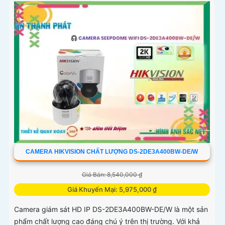
giao tiếp từ xa
CAMERA HIKVISION CHẤT LƯỢNG DS-2DE3A400BW-DE/W
Giá Bán: 8,540,000 ₫
Giá Khuyến Mại: 5,975,000 ₫
Camera giám sát HD IP DS-2DE3A400BW-DE/W là một sản
phẩm chất lượng cao đáng chú ý trên thị trường. Với khả