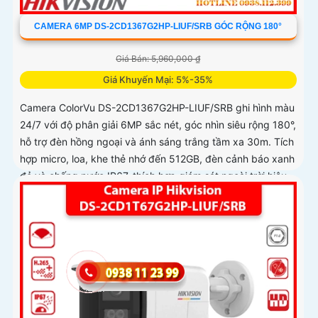
CAMERA 6MP DS-2CD1367G2HP-LIUF/SRB GÓC RỘNG 180°
Giá Bán: 5,960,000 ₫
Giá Khuyến Mại: 5%-35%
Camera ColorVu DS-2CD1367G2HP-LIUF/SRB ghi hình màu
24/7 với độ phân giải 6MP sắc nét, góc nhìn siêu rộng 180°,
hỗ trợ đèn hồng ngoại và ánh sáng trắng tầm xa 30m. Tích
hợp micro, loa, khe thẻ nhớ đến 512GB, đèn cảnh báo xanh
đỏ và chống nước IP67, thích hợp giám sát ngoài trời hiệu
quả