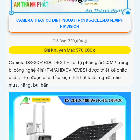
CAMERA THÂN CỐ ĐỊNH NGOÀI TRỜI DS-2CE16D0T-EXIPF
HIKVISION
Giá Bán: 780,000 ₫
Giá Khuyến Mại: 570,000 ₫
Camera DS-2CE16D0T-EXIPF có độ phân giải 2.0MP trang
bị công nghệ 4in1(TVI/AHD/CVI/CVBS) được thiết kế chắc
chắn, chịu được các điều kiện thời tiết khắc nghiệt như
mưa, nắng, bụi bẩn