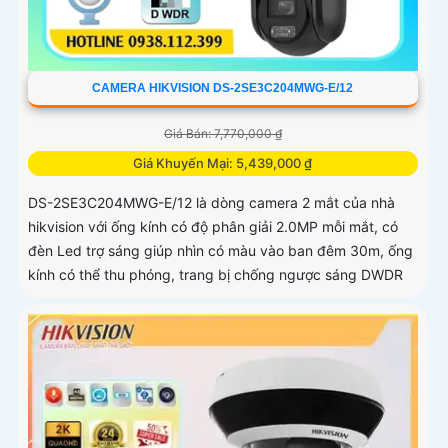
CAMERA HIKVISION DS-2SE3C204MWG-E/12
Giá Bán: 7,770,000 ₫
Giá Khuyến Mại: 5,439,000 ₫
DS-2SE3C204MWG-E/12 là dòng camera 2 mắt của nhà
hikvision với ống kính có độ phân giải 2.0MP mỗi mắt, có
đèn Led trợ sáng giúp nhìn có màu vào ban đêm 30m, ống
kính có thể thu phóng, trang bị chống ngược sáng DWDR