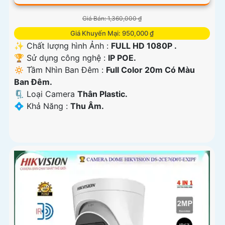
Giá Bán: 1,360,000 ₫
Giá Khuyến Mại: 950,000 ₫
✨ Chất lượng hình Ảnh :
FULL HD 1080P .
🏆 Sử dụng công nghệ :
IP POE.
🔅 Tầm Nhìn Ban Đêm :
Full Color 20m Có Màu
Ban Ðêm.
🗜️ Loại Camera
Thân Plastic.
️💠 Khả Năng :
Thu Âm.