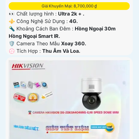
Giá Khuyến Mại: 8,700,000 ₫
👀 Chất lượng hình :
Ultra 2k + .
⚜️ Công Nghệ Sử Dụng :
4G.
🔦 Khoảng Cách Ban Đêm :
Hồng Ngoại 30m
Hồng Ngoại Smart IR.
🛡 Camera Theo Mẫu
Xoay 360.
️💮 Tích Hợp :
Thu Âm Và Loa.