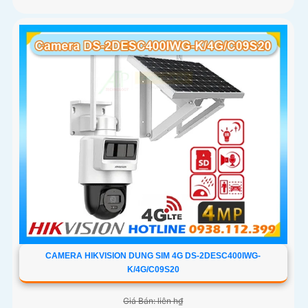
CAMERA HIKVISION DUNG SIM 4G DS-2DESC400IWG-
K/4G/C09S20
Giá Bán: liên h₫