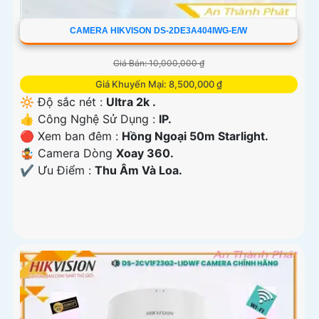
CAMERA HIKVISON DS-2DE3A404IWG-E/W
Giá Bán: 10,000,000 ₫
Giá Khuyến Mại: 8,500,000 ₫
🔆 Độ sắc nét :
Ultra 2k .
👍 Công Nghệ Sử Dụng :
IP.
🔴 Xem ban đêm :
Hồng Ngoại 50m Starlight.
🤹 Camera Dòng
Xoay 360.
️✔️ Ưu Điểm :
Thu Âm Và Loa.