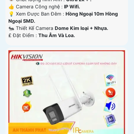
👍 Camera Công nghệ :
IP Wifi.
💡 Xem Được Ban Đêm :
Hồng Ngoại 10m Hồng
Ngoại SMD.
🐜 Thiết Kế Camera
Dome Kim loại + Nhựa.
️₤ Đặt Điểm :
Thu Âm Và Loa.