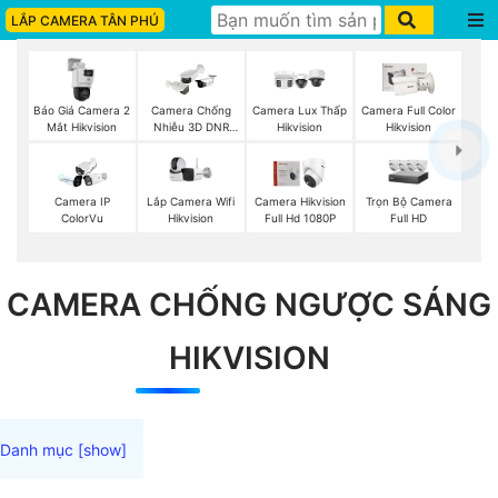
LẮP CAMERA TÂN PHÚ
Báo Giá Camera 2
Camera Chống
Camera Lux Thấp
Camera Full Color
Mắt Hikvision
Nhiễu 3D DNR
Hikvision
Hikvision
Hikvison
Lắp Camera Wifi
Trọn Bộ Camera
Camera IP
Camera Hikvision
Hikvision
Full HD
ColorVu
Full Hd 1080P
CAMERA CHỐNG NGƯỢC SÁNG
HIKVISION