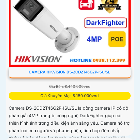
CAMERA HIKVISION DS-2CD2T46G2P-ISU/SL
Giá Bán: 8.440.000vnd
Giá Khuyến Mại: 5.150.000vnd
Camera DS-2CD2T46G2P-ISU/SL là dòng camera IP có độ
phân giải 4MP trang bị công nghệ DarkFighter giúp cải
thiện hình ảnh trong điều kiện ánh sáng yếu. Camera hỗ trợ
phân loại con người và phương tiện, tích hợp đèn nhấp
nháy và báo động âm thanh, cùng âm thanh hai chiều để