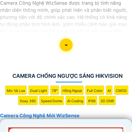
Camera Công Nghệ WizSense được trang bị tính năng
nhận diện thông minh, giúp phát hiện và phân biệt người,
phương tiện với độ chính xác cao. Hệ thống có khả năng
tự động phân tích hình ảnh, giảm thiểu cảnh báo giả mạo.
Ngoài ra, camera còn hỗ trợ quan sát rõ nét trong điều
kiện ánh sáng yếu nhờ công nghệ Starlight và các tính
năng này giúp nâng cao hiệu quả giám sát và bảo vệ an
ninh tốt hơn.
CAMERA CHỐNG NGƯỢC SÁNG HIKVISION
Mic Và Loa
Dual Light
78°
Hồng Ngoại
Full Color
AI
CMOS
Xoay 360
Speed Dome
AI Coding
IP66
3D DNR
Camera Công Nghệ Mới WizSense