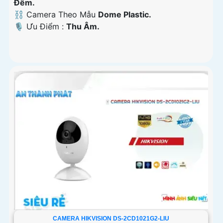
Ðêm.
⛓ Camera Theo Mẫu
Dome Plastic.
️🎙 Ưu Điểm :
Thu Âm.
CAMERA HIKVISION DS-2CD1021G2-LIU