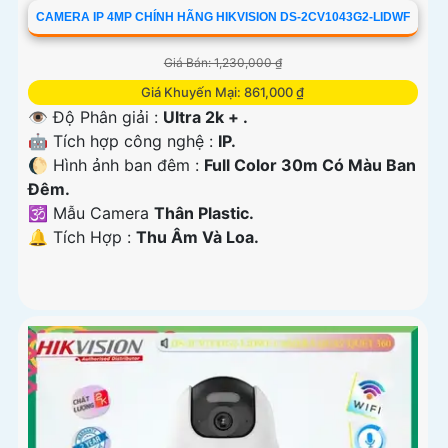
CAMERA IP 4MP CHÍNH HÃNG HIKVISION DS-2CV1043G2-LIDWF
Giá Bán: 1,230,000 ₫
Giá Khuyến Mại: 861,000 ₫
👁 Độ Phân giải :
Ultra 2k + .
🤖️ Tích hợp công nghệ :
IP.
🌔 Hình ảnh ban đêm :
Full Color 30m Có Màu Ban
Ðêm.
🕉️ Mẫu Camera
Thân Plastic.
️🔔 Tích Hợp :
Thu Âm Và Loa.