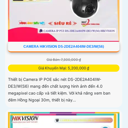
CAMERA HIKVISION DS-2DE2A404IW-DE3/W(S6)
Giá Bán: 7,300,000 ₫
Giá Khuyến Mại: 5,200,000 ₫
Thiết bị Camera IP POE sắc nét DS-2DE2A404IW-
DE3/W(S6) mang đến chất lượng hình ảnh đến 4.0
megapixel cao cấp và tiết kiệm. Với khả năng xem ban
đêm Hồng Ngoại 30m, thiết bị này...