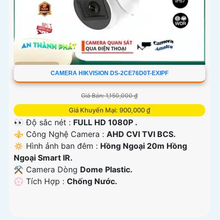
CAMERA HIKVISION DS-2CE76D0T-EXIPF
Giá Bán: 1,150,000 ₫
Giá Khuyến Mại: 900,000 ₫
👀 Độ sắc nét :
FULL HD 1080P .
⚜️ Công Nghệ Camera :
AHD CVI TVI BCS.
🔅 Hình ảnh ban đêm :
Hồng Ngoại 20m Hồng
Ngoại Smart IR.
⚒ Camera Dòng
Dome Plastic.
️💮 Tích Hợp :
Chống Nước.