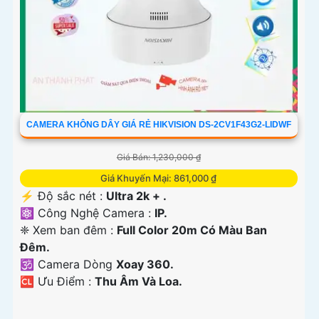
CAMERA KHÔNG DÂY GIÁ RẺ HIKVISION DS-2CV1F43G2-LIDWF
Giá Bán: 1,230,000 ₫
Giá Khuyến Mại: 861,000 ₫
️⚡ Độ sắc nét :
Ultra 2k + .
⚛️ Công Nghệ Camera :
IP.
❈ Xem ban đêm :
Full Color 20m Có Màu Ban
Ðêm.
🕉️ Camera Dòng
Xoay 360.
️🆑 Ưu Điểm :
Thu Âm Và Loa.