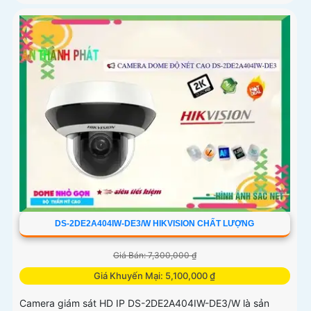
DS-2DE2A404IW-DE3/W HIKVISION CHẤT LƯỢNG
Giá Bán: 7,300,000 ₫
Giá Khuyến Mại: 5,100,000 ₫
Camera giám sát HD IP DS-2DE2A404IW-DE3/W là sản