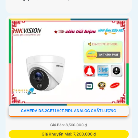
CAMERA DS-2CE71H0T-PIRL ANALOG CHẤT LƯỢNG
Giá Bán: 8,560,000 ₫
Giá Khuyến Mại: 7,200,000 ₫