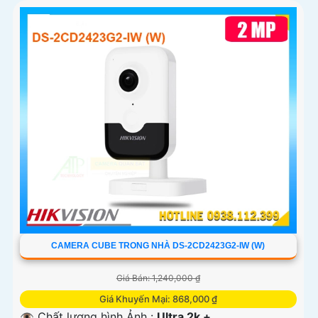
CAMERA CUBE TRONG NHÀ DS-2CD2423G2-IW (W)
Giá Bán: 1,240,000 ₫
Giá Khuyến Mại: 868,000 ₫
👁 Chất lượng hình Ảnh :
Ultra 2k + .