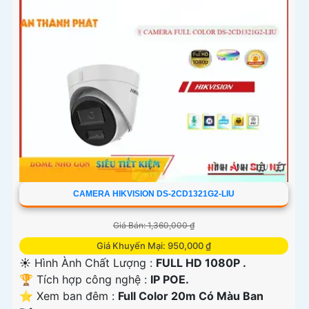
'
CAMERA HIKVISION DS-2CD1321G2-LIU
Giá Bán: 1,360,000 ₫
Giá Khuyến Mại: 950,000 ₫
☀️ Hình Ành Chất Lượng :
FULL HD 1080P .
🏆 Tích hợp công nghệ :
IP POE.
⭐ Xem ban đêm :
Full Color 20m Có Màu Ban