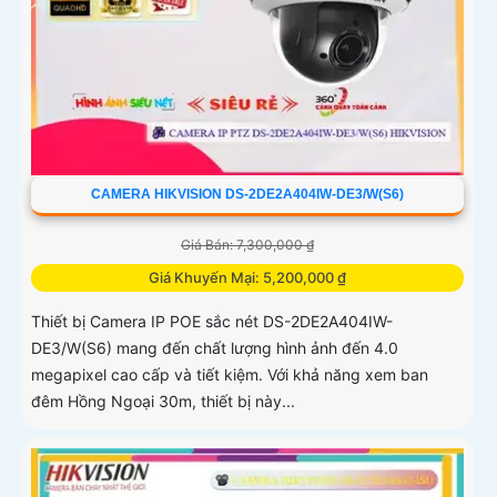
CAMERA HIKVISION DS-2DE2A404IW-DE3/W(S6)
Giá Bán: 7,300,000 ₫
Giá Khuyến Mại: 5,200,000 ₫
Thiết bị Camera IP POE sắc nét DS-2DE2A404IW-
DE3/W(S6) mang đến chất lượng hình ảnh đến 4.0
megapixel cao cấp và tiết kiệm. Với khả năng xem ban
đêm Hồng Ngoại 30m, thiết bị này...