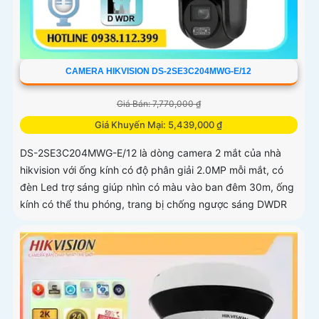
CAMERA HIKVISION DS-2SE3C204MWG-E/12
Giá Bán: 7,770,000 ₫
Giá Khuyến Mại: 5,439,000 ₫
DS-2SE3C204MWG-E/12 là dòng camera 2 mắt của nhà
hikvision với ống kính có độ phân giải 2.0MP mỗi mắt, có
đèn Led trợ sáng giúp nhìn có màu vào ban đêm 30m, ống
kính có thể thu phóng, trang bị chống ngược sáng DWDR