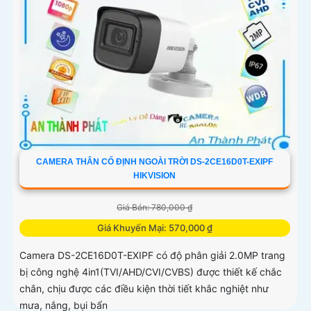
CAMERA THÂN CỐ ĐỊNH NGOÀI TRỜI DS-2CE16D0T-EXIPF
HIKVISION
Giá Bán: 780,000 ₫
Giá Khuyến Mại: 570,000 ₫
Camera DS-2CE16D0T-EXIPF có độ phân giải 2.0MP trang
bị công nghệ 4in1(TVI/AHD/CVI/CVBS) được thiết kế chắc
chắn, chịu được các điều kiện thời tiết khắc nghiệt như
mưa, nắng, bụi bẩn