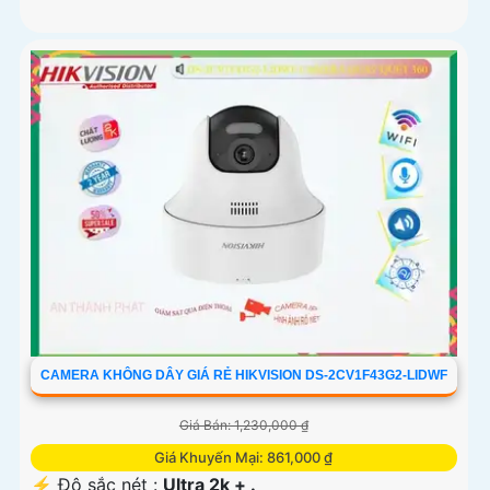
CAMERA KHÔNG DÂY GIÁ RẺ HIKVISION DS-2CV1F43G2-LIDWF
Giá Bán: 1,230,000 ₫
Giá Khuyến Mại: 861,000 ₫
️⚡ Độ sắc nét :
Ultra 2k + .