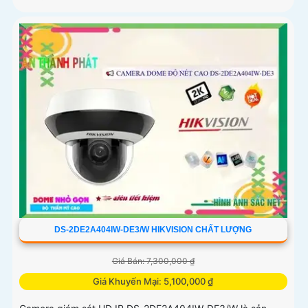
DS-2DE2A404IW-DE3/W HIKVISION CHẤT LƯỢNG
Giá Bán: 7,300,000 ₫
Giá Khuyến Mại: 5,100,000 ₫