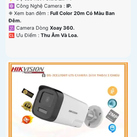
⚛️ Công Nghệ Camera :
IP.
❈ Xem ban đêm :
Full Color 20m Có Màu Ban
Ðêm.
🕉️ Camera Dòng
Xoay 360.
️🆑 Ưu Điểm :
Thu Âm Và Loa.