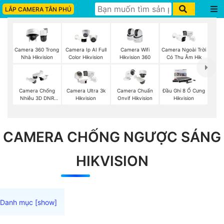
LẮP CAMERA TÂN PHÚ
Camera Wifi
Camera 360 Trong
Camera Ip AI Full
Camera Ngoài Trời
Hikvision 360
Nhà Hikvision
Color Hikvision
Có Thu Âm Hik
Camera Chống
Camera Ultra 3k
Camera Chuẩn
Đầu Ghi 8 Ổ Cưng
Nhiễu 3D DNR
Hikvision
Onvif Hikvision
Hikvision
Hikvison
CAMERA CHỐNG NGƯỢC SÁNG
HIKVISION