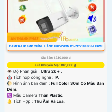
CAMERA IP 4MP CHÍNH HÃNG HIKVISION DS-2CV1043G2-LIDWF
Giá Bán: 1,230,000 ₫
Giá Khuyến Mại: 861,000 ₫
👁 Độ Phân giải :
Ultra 2k + .
🤖️ Tích hợp công nghệ :
IP.
🌔 Hình ảnh ban đêm :
Full Color 30m Có Màu Ban
Ðêm.
🕉️ Mẫu Camera
Thân Plastic.
️🔔 Tích Hợp :
Thu Âm Và Loa.