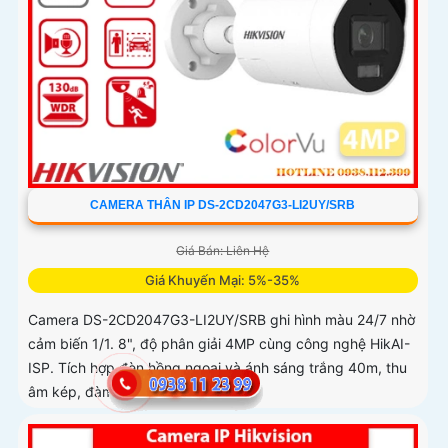
CAMERA THÂN IP DS-2CD2047G3-LI2UY/SRB
Giá Bán: Liên Hệ
Giá Khuyến Mại: 5%-35%
Camera DS-2CD2047G3-LI2UY/SRB ghi hình màu 24/7 nhờ
cảm biến 1/1. 8", độ phân giải 4MP cùng công nghệ HikAI-
ISP. Tích hợp đèn hồng ngoại và ánh sáng trắng 40m, thu
âm kép, đàm...