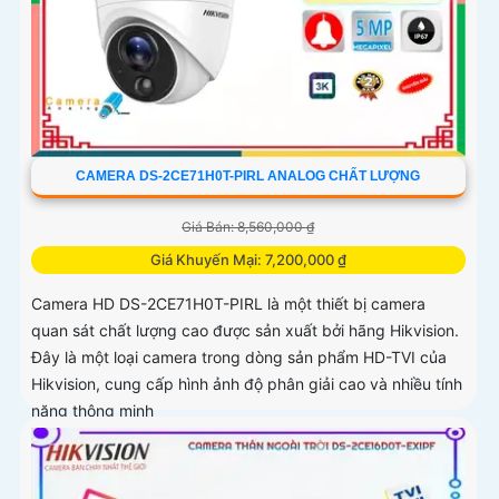
CAMERA DS-2CE71H0T-PIRL ANALOG CHẤT LƯỢNG
Giá Bán: 8,560,000 ₫
Giá Khuyến Mại: 7,200,000 ₫
Camera HD DS-2CE71H0T-PIRL là một thiết bị camera
quan sát chất lượng cao được sản xuất bởi hãng Hikvision.
Đây là một loại camera trong dòng sản phẩm HD-TVI của
Hikvision, cung cấp hình ảnh độ phân giải cao và nhiều tính
năng thông minh