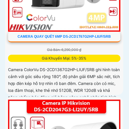
CAMERA QUAY QUÉT 6MP DS-2CD1T67G2HP-LIUF/SRB
Giá Bán: 6,290,000 ₫
Giá Khuyến Mại: 5%-35%
Camera ColorVu DS-2CD1367G2HP-LIUF/SRB ghi hình toàn
cảnh với góc siêu rộng 180°, độ phân giải 6MP sắc nét, tích
hợp đèn kép hỗ trợ nhìn rõ ban đêm. Camera còn có mic,
loa đàm thoại, khe thẻ nhớ 512GB, WDR 120dB và khả
năng chống báo động giả bằng công nghệ phân tích hình
ảnh thông minh