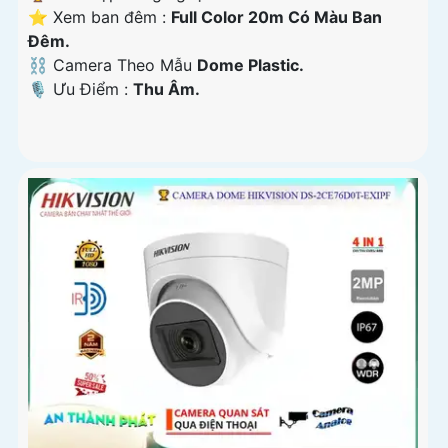
⭐ Xem ban đêm :
Full Color 20m Có Màu Ban
Ðêm.
⛓ Camera Theo Mẫu
Dome Plastic.
️🎙 Ưu Điểm :
Thu Âm.