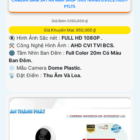
CAMERA GIÁM SÁT AN NINH SHOP THỜI TRANG DS-2CE70D0T-
PTLTS
Giá Bán: 1,150,000 ₫
Giá Khuyến Mại: 950,000 ₫
👁️‍🗨 Hình Ảnh Sắc nét :
FULL HD 1080P .
⚒ Công Nghệ Hình Ảnh :
AHD CVI TVI BCS.
🌚 Tầm Nhìn Ban Đêm :
Full Color 20m Có Màu
Ban Ðêm.
❄ Mẫu Camera
Dome Plastic.
️📡 Đặt Điểm :
Thu Âm Và Loa.