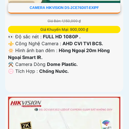
CAMERA HIKVISION DS-2CE76D0T-EXIPF
Giá Bán: 1,150,000 ₫
Giá Khuyến Mại: 900,000 ₫
👀 Độ sắc nét :
FULL HD 1080P .
⚜️ Công Nghệ Camera :
AHD CVI TVI BCS.
🔅 Hình ảnh ban đêm :
Hồng Ngoại 20m Hồng
Ngoại Smart IR.
⚒ Camera Dòng
Dome Plastic.
️💮 Tích Hợp :
Chống Nước.