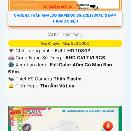
CAMERA THÂN ANALOG HIKVISION DS-2CE17D0T-LTS ĐÀM
THOẠI 2 CHIỀU
Giá Bán: 1,000,000 ₫
Giá Khuyến Mại: 850,000 ₫
👁 Chất lượng hình :
FULL HD 1080P .
🤖️ Công Nghệ Sử Dụng :
AHD CVI TVI BCS.
🌚 Xem ban đêm :
Full Color 40m Có Màu Ban
Ðêm.
🐜 Thiết Kế Camera
Thân Plastic.
️🔔 Tích Hợp :
Thu Âm Và Loa.