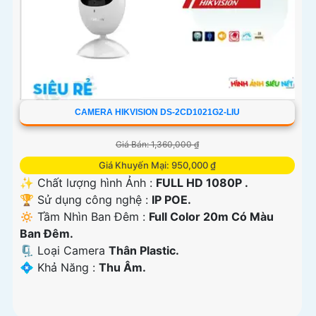
CAMERA HIKVISION DS-2CD1021G2-LIU
Giá Bán: 1,360,000 ₫
Giá Khuyến Mại: 950,000 ₫
✨ Chất lượng hình Ảnh :
FULL HD 1080P .
🏆 Sử dụng công nghệ :
IP POE.
🔅 Tầm Nhìn Ban Đêm :
Full Color 20m Có Màu
Ban Ðêm.
🗜️ Loại Camera
Thân Plastic.
️💠 Khả Năng :
Thu Âm.