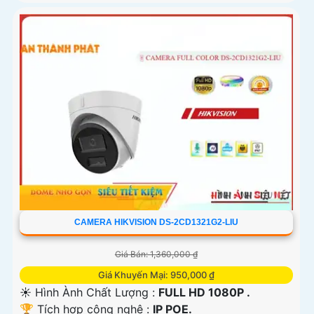
CAMERA HIKVISION DS-2CD1321G2-LIU
Giá Bán: 1,360,000 ₫
Giá Khuyến Mại: 950,000 ₫
☀️ Hình Ành Chất Lượng :
FULL HD 1080P .
🏆 Tích hợp công nghệ :
IP POE.