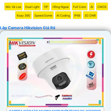
Mic Và Loa
Dual Light
78°
Hồng Ngoại
Full Color
AI
CMOS
Xoay 360
Speed Dome
AI Coding
IP66
3D DNR
Lắp Camera Hikvision Giá Rẻ
'