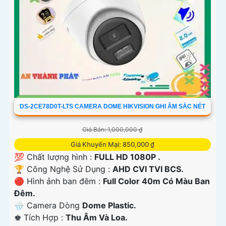
DS-2CE78D0T-LTS CAMERA DOME HIKVISION GHI ÂM SẮC NÉT
Giá Bán: 1,000,000 ₫
Giá Khuyến Mại: 850,000 ₫
💯 Chất lượng hình :
FULL HD 1080P .
🏆 Công Nghệ Sử Dụng :
AHD CVI TVI BCS.
🔴 Hình ảnh ban đêm :
Full Color 40m Có Màu Ban
Ðêm.
🌧️ Camera Dòng
Dome Plastic.
️♚ Tích Hợp :
Thu Âm Và Loa.