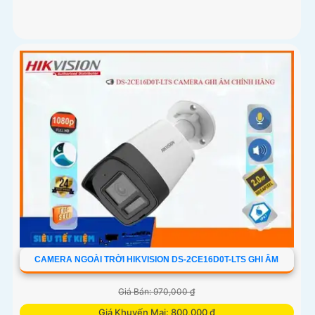
CAMERA NGOÀI TRỜI HIKVISION DS-2CE16D0T-LTS GHI ÂM
Giá Bán: 970,000 ₫
Giá Khuyến Mại: 800,000 ₫