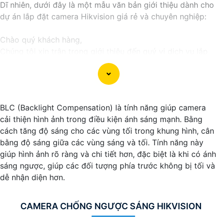
Dĩ nhiên, dưới đây là một mẫu văn bản giới thiệu dành cho
dự án lắp đặt camera Hikvision giá rẻ và chuyên nghiệp:
Chào quý khách hàng,
Chúng tôi xin trân trọng giới thiệu đến quý vị dịch vụ lắp
đặt camera Hikvision giá rẻ và chuyên nghiệp cho dự án
của quý vị.
Với kinh nghiệm lâu năm trong lĩnh vực lắp đặt camera an
ninh, đội ngũ kỹ thuật viên của chúng tôi cam kết sẽ mang
BLC (Backlight Compensation) là tính năng giúp camera
đến cho quý vị những giải pháp an ninh hiệu quả, đáng tin
cải thiện hình ảnh trong điều kiện ánh sáng mạnh. Bằng
cậy và tiết kiệm chi phí.
cách tăng độ sáng cho các vùng tối trong khung hình, cân
Camera của Hikvision được biết đến là một trong những
bằng độ sáng giữa các vùng sáng và tối. Tính năng này
thương hiệu hàng đầu thế giới về giải pháp an ninh video.
giúp hình ảnh rõ ràng và chi tiết hơn, đặc biệt là khi có ánh
Với các tính năng và công nghệ tiên tiến, camera Hikvision
sáng ngược, giúp các đối tượng phía trước không bị tối và
không chỉ
chắc chắn
chất lượng hình ảnh sắc nét mà còn
dễ nhận diện hơn.
đem đến sự tin cậy và an toàn cho dự án của quý vị.
Nếu quý vị quan tâm đến việc lắp đặt camera Hikvision giá
rẻ và chuyên nghiệp cho dự án của mình, chúng tôi luôn
CAMERA CHỐNG NGƯỢC SÁNG HIKVISION
sẵn lòng hỗ trợ và tư vấn cho quý vị.