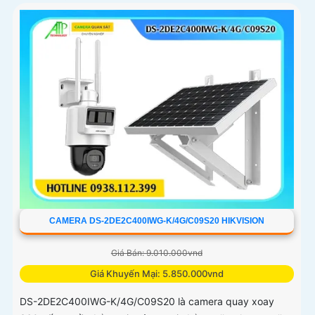
CAMERA DS-2DE2C400IWG-K/4G/C09S20 HIKVISION
Giá Bán: 9.010.000vnd
Giá Khuyến Mại: 5.850.000vnd
DS-2DE2C400IWG-K/4G/C09S20 là camera quay xoay