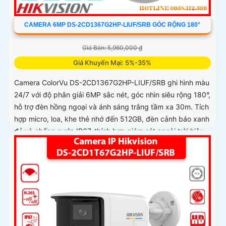
CAMERA 6MP DS-2CD1367G2HP-LIUF/SRB GÓC RỘNG 180°
Giá Bán: 5,960,000 ₫
Giá Khuyến Mại: 5%-35%
Camera ColorVu DS-2CD1367G2HP-LIUF/SRB ghi hình màu
24/7 với độ phân giải 6MP sắc nét, góc nhìn siêu rộng 180°,
hỗ trợ đèn hồng ngoại và ánh sáng trắng tầm xa 30m. Tích
hợp micro, loa, khe thẻ nhớ đến 512GB, đèn cảnh báo xanh
đỏ và chống nước IP67, thích hợp giám sát ngoài trời hiệu
quả