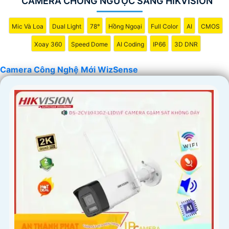
CAMERA CHỐNG NGƯỢC SÁNG HIKVISION
'
Mic Và Loa
Dual Light
78°
Hồng Ngoại
Full Color
AI
CMOS
Xoay 360
Speed Dome
AI Coding
IP66
3D DNR
Camera Công Nghệ Mới WizSense