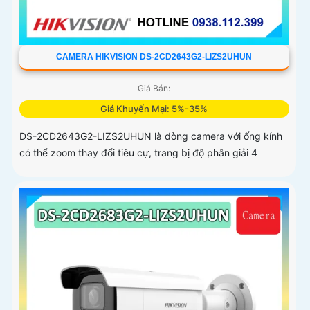
CAMERA HIKVISION DS-2CD2643G2-LIZS2UHUN
Giá Bán:
Giá Khuyến Mại: 5%-35%
DS-2CD2643G2-LIZS2UHUN là dòng camera với ống kính
có thể zoom thay đổi tiêu cự, trang bị độ phân giải 4