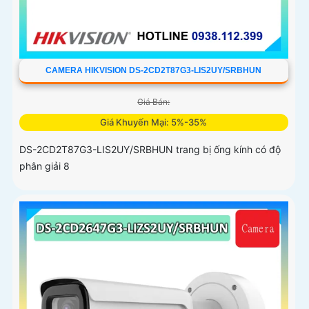
CAMERA HIKVISION DS-2CD2T87G3-LIS2UY/SRBHUN
Giá Bán:
Giá Khuyến Mại: 5%-35%
DS-2CD2T87G3-LIS2UY/SRBHUN trang bị ống kính có độ
phân giải 8