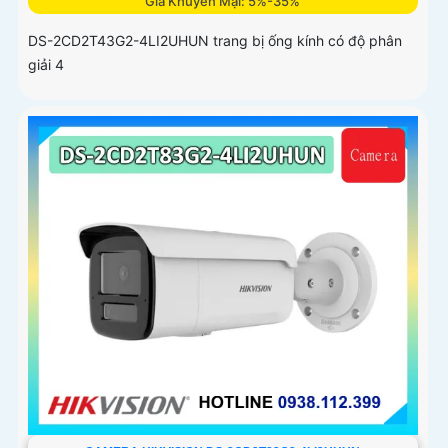
Giá Khuyến Mại: 5%-35%
DS-2CD2T43G2-4LI2UHUN trang bị ống kính có độ phân
giải 4