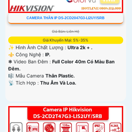
CAMERA THÂN IP DS-2CD2047G3-LI2UY/SRB
Giá Bán: Liên Hệ
Giá Khuyến Mại: 5%-35%
✨ Hình Ành Chất Lượng :
Ultra 2k + .
⚜️ Công Nghệ :
IP.
❃ Video Ban Đêm :
Full Color 40m Có Màu Ban
Ðêm.
🎼️ Mẫu Camera
Thân Plastic.
️📡 Tích Hợp :
Thu Âm Và Loa.