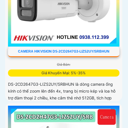
CAMERA HIKVISION DS-2CD2647G3-LIZS2UY/SRBHUN
Giá Bán:
Giá Khuyến Mại: 5%-35%
DS-2CD2647G3-LIZS2UY/SRBHUN là dòng camera ống
kính có thể zoom lên đến 4x, trang bị micro kép và loa hỗ
trợ đàm thoại 2 chiều, khe cắm thẻ nhớ 512GB, tích hợp
công nghệ AI trong việc cân bằng màu sáng trong điều
kiện ánh sáng yếu, ống kính có độ phân giải 4