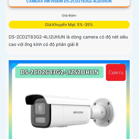
CAMERA HIKVISION DS-2CD2T83G2-4LI2UHUN
Giá Bán:
Giá Khuyến Mại: 5%-35%
DS-2CD2T83G2-4LI2UHUN là dòng camera có độ nét siêu
cao với ống kính có độ phân giải 8