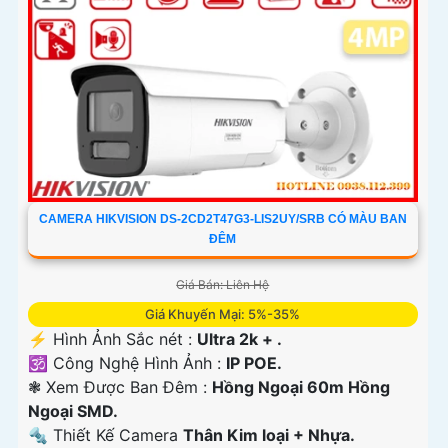
CAMERA HIKVISION DS-2CD2T47G3-LIS2UY/SRB CÓ MÀU BAN
ĐÊM
Giá Bán: Liên Hệ
Giá Khuyến Mại: 5%-35%
️⚡ Hình Ảnh Sắc nét :
Ultra 2k + .
🕉️ Công Nghệ Hình Ảnh :
IP POE.
❃ Xem Được Ban Đêm :
Hồng Ngoại 60m Hồng
Ngoại SMD.
🔩 Thiết Kế Camera
Thân Kim loại + Nhựa.