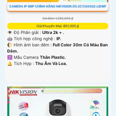
CAMERA IP 4MP CHÍNH HÃNG HIKVISION DS-2CV1043G2-LIDWF
Giá Bán: 1,230,000 ₫
Giá Khuyến Mại: 861,000 ₫
👁 Độ Phân giải :
Ultra 2k + .
🤖️ Tích hợp công nghệ :
IP.
🌔 Hình ảnh ban đêm :
Full Color 30m Có Màu Ban
Ðêm.
🕉️ Mẫu Camera
Thân Plastic.
️🔔 Tích Hợp :
Thu Âm Và Loa.