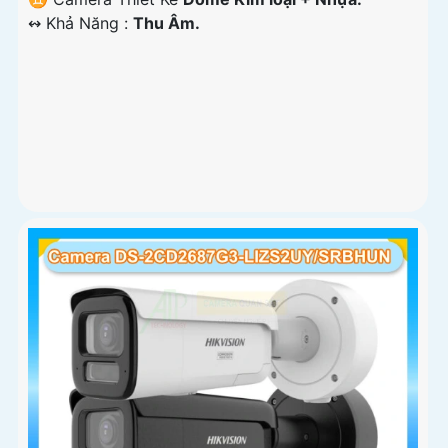
️↭ Khả Năng :
Thu Âm.