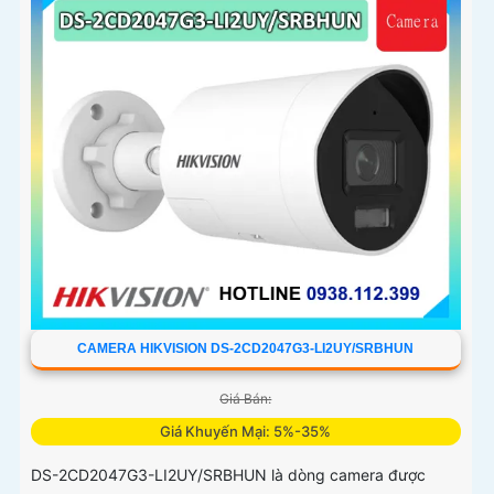
CAMERA HIKVISION DS-2CD2047G3-LI2UY/SRBHUN
Giá Bán:
Giá Khuyến Mại: 5%-35%
DS-2CD2047G3-LI2UY/SRBHUN là dòng camera được