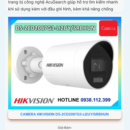
trang bị công nghệ AcuSearch giúp hỗ trợ tìm kiếm nhanh
khi sử dụng kèm với đầu ghi hình, kèm khả năng chống
ngược sáng WDR 130dB, trang bị micro kép và loa hỗ trợ
đàm thoại 2 chiều, ống kính 4
CAMERA HIKVISION DS-2CD2087G3-LI2UY/SRBHUN
Giá Bán: