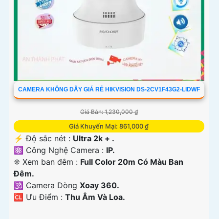
CAMERA KHÔNG DÂY GIÁ RẺ HIKVISION DS-2CV1F43G2-LIDWF
Giá Bán: 1,230,000 ₫
Giá Khuyến Mại: 861,000 ₫
️⚡ Độ sắc nét :
Ultra 2k + .
⚛️ Công Nghệ Camera :
IP.
❈ Xem ban đêm :
Full Color 20m Có Màu Ban
Ðêm.
🕉️ Camera Dòng
Xoay 360.
️🆑 Ưu Điểm :
Thu Âm Và Loa.