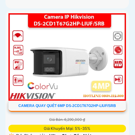
CAMERA QUAY QUÉT 6MP DS-2CD1T67G2HP-LIUF/SRB
Giá Bán: 6,290,000 ₫
Giá Khuyến Mại: 5%-35%