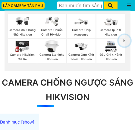
LẮP CAMERA TÂN PHÚ
Camera 360 Trong
Camera Chuẩn
Camera Chip
Camera Ip POE
Nhà Hikvision
Onvif Hikvision
Acusense
Hikvision
Camera Hikvision
Camera Starlight
Camera Ống Kính
Đầu Ghi 4 Kênh
Giá Rẻ
Hikvision
Zoom Hikvision
Hikvision
CAMERA CHỐNG NGƯỢC SÁNG
HIKVISION