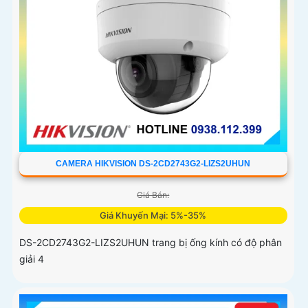
CAMERA HIKVISION DS-2CD2743G2-LIZS2UHUN
Giá Bán:
Giá Khuyến Mại: 5%-35%
DS-2CD2743G2-LIZS2UHUN trang bị ống kính có độ phân
giải 4