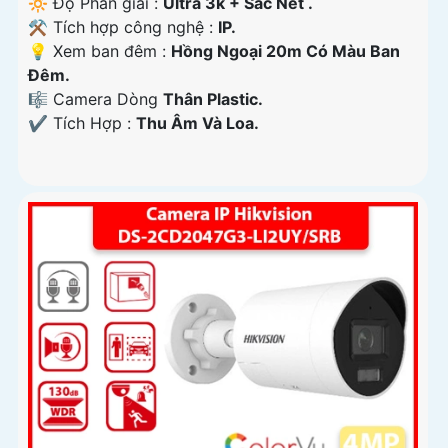
🔆 Độ Phân giải :
Ultra 3k + Sắc Nét .
⚒ Tích hợp công nghệ :
IP.
💡 Xem ban đêm :
Hồng Ngoại 20m Có Màu Ban
Ðêm.
🎼️ Camera Dòng
Thân Plastic.
️✔️ Tích Hợp :
Thu Âm Và Loa.