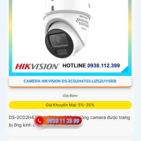
CAMERA HIKVISION DS-2CD2H47G3-LIZS2UY/SRB
Giá Bán:
Giá Khuyến Mại: 5%-35%
DS-2CD2H47G3-LIZS2UY/SRB là dòng camera được trang
bị ống kính có độ phân giải 4