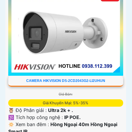
CAMERA HIKVISION DS-2CD2043G2-LI2UHUN
Giá Bán:
Giá Khuyến Mại: 5%-35%
🦉 Độ Phân giải :
Ultra 2k + .
🕉️ Tích hợp công nghệ :
IP POE.
🔅 Xem ban đêm :
Hồng Ngoại 40m Hồng Ngoại
Smart IR.