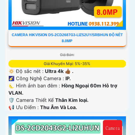
CAMERA HIKVISION DS-2CD2687G3-LIZS2UY/SRBHUN ĐỘ NÉT
8.0MP
Giá Bán:
Giá Khuyến Mại: 5%-35%
🔅 Độ sắc nét :
Ultra 4k 👍🏾 .
🌠 Công Nghệ Camera :
IP.
🌜 Hình ảnh ban đêm :
Hồng Ngoại 60m Hỗ trợ
VLAN.
🛡 Camera Thiết Kế
Thân Kim loại.
️📢 Ưu Điểm :
Thu Âm Và Loa.