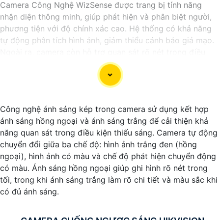
Camera Công Nghệ WizSense được trang bị tính năng
nhận diện thông minh, giúp phát hiện và phân biệt người,
phương tiện với độ chính xác cao. Hệ thống có khả năng
tự động phân tích hình ảnh, giảm thiểu cảnh báo giả mạo.
Ngoài ra, camera còn hỗ trợ quan sát rõ nét trong điều
kiện ánh sáng yếu nhờ công nghệ Starlight và các tính
năng này giúp nâng cao hiệu quả giám sát và bảo vệ an
ninh tốt hơn.
Công nghệ ánh sáng kép trong camera sử dụng kết hợp
ánh sáng hồng ngoại và ánh sáng trắng để cải thiện khả
năng quan sát trong điều kiện thiếu sáng. Camera tự động
chuyển đổi giữa ba chế độ: hình ảnh trắng đen (hồng
ngoại), hình ảnh có màu và chế độ phát hiện chuyển động
có màu. Ánh sáng hồng ngoại giúp ghi hình rõ nét trong
tối, trong khi ánh sáng trắng làm rõ chi tiết và màu sắc khi
có đủ ánh sáng.