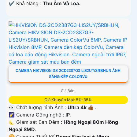
️✔️ Khả Năng :
Thu Âm Và Loa.
CAMERA HIKVISION DS-2CD2387G3-LIS2UY/SRBHUN ÁNH
SÁNG KÉP COLORVU
Giá Bán:
Giá Khuyến Mại: 5%-35%
👀 Chất lượng hình Ảnh :
Ultra 4k 👍🏾 .
🌠 Camera Công nghệ :
IP.
🌜 Giám sát Ban Đêm :
Hồng Ngoại 80m Hồng
Ngoại SMD.
♊ Camera Thiết Kế
Dome Kim loại + Nhựa.