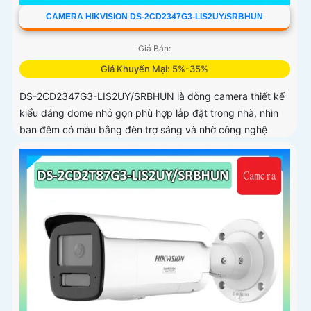
CAMERA HIKVISION DS-2CD2347G3-LIS2UY/SRBHUN
Giá Bán:
Giá Khuyến Mại: 5%-35%
DS-2CD2347G3-LIS2UY/SRBHUN là dòng camera thiết kế
kiểu dáng dome nhỏ gọn phù hợp lắp đặt trong nhà, nhìn
ban đêm có màu bằng đèn trợ sáng và nhờ công nghệ
ColorVU HikAI-ISP, có tính năng AI giúp nhận diện người và
phương tiện, tích hợp micro kép